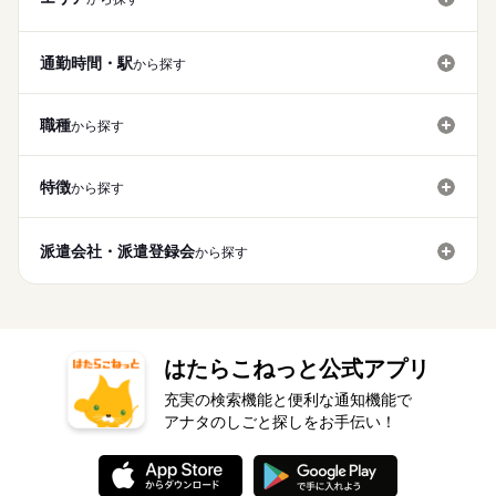
通勤時間・駅
から探す
職種
から探す
特徴
から探す
派遣会社・派遣登録会
から探す
はたらこねっと公式アプリ
充実の検索機能と便利な通知機能で
アナタのしごと探しをお手伝い！