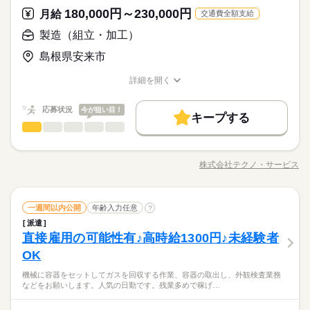
―･―･―･―･―･―･―･―･―･― データ入力などの人気お仕事
験や家庭の行事など イレギュラーにはもちろん対応しますの
続きを読む
♪
180,000円～230,000円
駅5分以内
月給
車OK
PC不要
も多数あり♪ パートからの収入アップも実績多数！ 主婦（夫）
続きを読む
交通費全額支給
で、 その際はお気軽にご相談ください。 ※22時～翌5時までは1
応募資格
の方のオフィスワークデビューを応援◎
8歳以上の方
製造（組立・加工）
お仕事の特徴
◆未経験者歓迎！ ▼オフィスワークデビューを応援します！▼
休日・休暇
時給 1,200円
給与
◆歴史ある企業！ＯＪＴ＆マニュアルあり！質問しやすい環
島根県安来市
すきま時間に自分のペースで学べるスマホ学習アプリ 「ぽけっ
基本特徴
詳しい募集要項をすべて見る
シフト制
境！ 当社スタッフさん＆エルダー・ミドル世代活躍中！同
と」など未経験の方を支えるサポートが充実◎ ―･―･―･―･
【月収例】180,000円～186,000円（残業代含む）
未経験OK
新卒・第二
20代活躍
30代活躍
40代活躍
じ業務の方もいるので安心です！
詳細を開く
―･―･―･―･―･―･―･―･―･― データ入力などの人気お仕事
職種/応募資格
お仕事の特徴
給与/時間/休日
も多数あり♪ パートからの収入アップも実績多数！ 主婦（夫）
続きを読む
募集条件
―･―･―･―･―･―･―･―･―･―･―･―･―･―
応募する
の方のオフィスワークデビューを応援◎
このお仕事は、働いた分の給料を給料日を待たずに受け取れる
応募状況
今が狙い目！
交通費
即日スタート
履歴書不要
WEB登録
続きを読む
キープする
『速払いサービス』を利用できます（利用規定あり）
製造（組立・加工）
職種
男性
女性
男女の割合
時給 1,200円
給与
就業時間・曜日
基本特徴
詳しい募集要項をすべて見る
◆こつこつ系のシンプル作業 ◆もくもくメインのルーティンワ
【月収例】180,000円～186,000円（残業代含む）
残業なし
残10未満
残20未満
土日祝休
未経験OK
新卒・第二
20代活躍
30代活躍
40代活躍
ーク ＼自分に合ったお仕事が見つかります！たとえば…／ ◎組
3ヵ月以上
期間・時間
株式会社テクノ・サービス
ひとりで
みんなで
募集条件
仕事の仕方
交通費
即日スタート
職種/応募資格
履歴書不要
WEB登録
お仕事の特徴
給与/時間/休日
立・梱包 →完成品をプチプチなどで包む ◎製品の検品 →傷
働き方・環境
―･―･―･―･―･―･―･―･―･―･―･―･―･―
8：30～17：00
就業時間・曜日
がないかチェック ◎部品の加工 →部品をセットして機械のボ
応募する
このお仕事は、働いた分の給料を給料日を待たずに受け取れる
大手企業
社会保険制度
研修制度
資格支援
日払い
※残業はほとんどありません。
タンを押す 他にも… ・座って出来る商品の仕分け ・手のひらサ
続きを読む
続きを読む
働き方・環境
残業なし
残10未満
残20未満
土日祝休
『速払いサービス』を利用できます（利用規定あり）
※休憩は６０分です。
製造（組立・加工）
その他
業界
職種
イズの部品の梱包 ・こつこつネジを回す などなど、たくさん。
一週間以内公開
年齢入力任意
?
週払い
禁煙・分煙
車OK
派遣活躍中
ルーティン
男性
女性
男女の割合
大手企業
社会保険制度
研修制度
資格支援
日払い
あなたに合う職場を一緒に探します！
派遣
◆こつこつ系のシンプル作業 ◆もくもくメインのルーティンワ
英語不要
直接雇用の可能性有♪高時給1300円♪未経験者
応募資格
週払い
禁煙・分煙
車OK
派遣活躍中
ルーティン
ーク ＼自分に合ったお仕事が見つかります！たとえば…／ ◎組
3ヵ月以上
期間・時間
土曜 日曜 祝日
休日・休暇
ひとりで
みんなで
仕事の仕方
活かせるスキル
立・梱包 →完成品をプチプチなどで包む ◎製品の検品 →傷
OK
＼履歴書・職務経歴書は必要なし／ ◆転職回数・ブランク・社
英語不要
8：30～17：00
がないかチェック ◎部品の加工 →部品をセットして機械のボ
※土・日・祝がお休みです。
＼未経験OK／「細かい作業が、わりと好きかも」応募の理由
会人経験不問 ◆正社員デビュー大歓迎 フリーター・離職中・主
Word
Excel
活かせるスキル
Word
Excel
※残業はほとんどありません。
機械に容器をセットしてガスを回収する作業、容器の取出し、外観検査業務
タンを押す 他にも… ・座って出来る商品の仕分け ・手のひらサ
続きを読む
は、それで十分。一人でもくもく、細かい作業に集中する時間
婦（夫）の方も活躍中です ≪こんな方にぴったり≫ ・正社員と
などをお願いします。人気の日勤です。残業多めで稼げ…
※休憩は６０分です。
その他
業界
イズの部品の梱包 ・こつこつネジを回す などなど、たくさん。
が好きな方にピッタリ。特別なスキルや経験はいりません。
して安定した働き方がしたい方 ・プラモデルや機械いじりが好
あなたに合う職場を一緒に探します！
きな方 ・人見知りや話し下手な方も大丈夫です ※定年制度あり
続きを読む