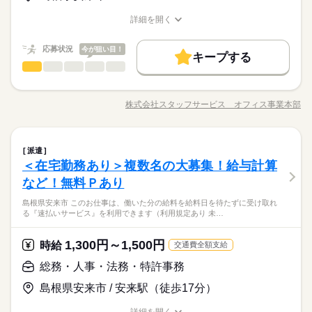
新卒・第二
20代活躍
30代活躍
40代活躍
50代活躍
応募する
土日休み案件多数！
があります。詳細はオペレーターへお問い合わせください。
です。 ※最短5日後から受け取り可能 ※給与は原則【月末締め
詳細を開く
募集条件
／翌月25日払い】 ※当社規定あり 交通費全額支給
続きを読む
職種/応募資格
お仕事の特徴
給与/時間/休日
時給 1,250円～
給与
交通費
勤務地固定
履歴書不要
WEB登録
詳しい募集要項をすべて見る
続きを読む
応募状況
今が狙い目！
◆即払いサービスあり ＼ 働いた分を早めにGET！ ／ 働いた分
キープする
就業時間・曜日
基本特徴
長期
期間・時間
金融事務（銀行・証券）
その他
の給与の一部を、給料日前に受け取れます。 スマホでカンタン
業界
職種
申請！ 給料日前にお金が必要な時や、急な出費がある時も安心
シフト勤務
新卒・第二
20代活躍
30代活躍
40代活躍
50代活躍
【1】06：00～15：00
≫安心＆安定の非営利団体≪残業ほぼナシが魅力的！当社スタ
応募する
です。 ※最短5日後から受け取り可能 ※給与は原則【月末締め
募集条件
【2】08：00～17：00
交通費
勤務地固定
履歴書不要
WEB登録
ッフも就業中なので安心です！ 【お仕事の内容】窓口業
働き方・環境
／翌月25日払い】 ※当社規定あり 交通費全額支給
株式会社スタッフサービス オフィス事業本部
続きを読む
【3】13：00～22：00
職種/応募資格
お仕事の特徴
給与/時間/休日
就業時間・曜日
務、後方事務、預金対応、専用システム処理、ファイリング、
働き方・環境
シフト勤務
ブランクOK
産休・育休
社会保険制度
研修制度
※表記のうち実働8時間です。
来客・電話応対などをお願いします。 ♪♪引継ぎあり♪♪ ▼こち
続きを読む
◆土日祝お休み！同業務の方がいるので安心！オフィカジ勤務
ブランクOK
産休・育休
社会保険制度
研修制度
らのお仕事のほかにも 電話なしのコツコツ系データ入力や英語
続きを読む
ＯＫ！ＯＪＴしっかり！ 幅広い年齢層の方が活躍中の職
制服あり
日払い
週払い
禁煙・分煙
派遣活躍中
長期
期間・時間
金融事務（銀行・証券）
職種
を使う事務、 大学やコールセンターなどのお仕事も扱っていま
場！駐車場無料！車通勤を希望されている方にオススメです！
制服あり
日払い
週払い
禁煙・分煙
派遣活躍中
派遣
英語不要
休日・休暇
す。 在宅のお仕事があるエリアも☆ 9月・10月スタートもご相
＜在宅勤務あり＞複数名の大募集！給与計算
【1】06：00～15：00
≫安心＆安定の非営利団体≪残業ほぼナシが魅力的！当社スタ
英語不要
談ください♪
その他
【2】08：00～17：00
応募資格
業界
ッフも就業中なので安心です！ 【お仕事の内容】窓口業
シフト勤務（週休2日）
など！無料Ｐあり
【3】13：00～22：00
お仕事の特徴
務、後方事務、預金対応、専用システム処理、ファイリング、
◆業界経験問いません、ある方歓迎！※銀行事務の経験が必要
※表記のうち実働8時間です。
島根県安来市 このお仕事は、働いた分の給料を給料日を待たずに受け取れ
来客・電話応対などをお願いします。 ♪♪引継ぎあり♪♪ ▼こち
です。
基本特徴
る『速払いサービス』を利用できます（利用規定あり 未…
らのお仕事のほかにも 電話なしのコツコツ系データ入力や英語
続きを読む
新卒・第二
40代活躍
を使う事務、 大学やコールセンターなどのお仕事も扱っていま
◆土日祝お休み！同業務の方がいるので安心！オフィカジ勤務
休日・休暇
す。 在宅のお仕事があるエリアも☆ 9月・10月スタートもご相
1,300円～1,500円
時給
交通費全額支給
ＯＫ！ＯＪＴしっかり！ 幅広い年齢層の方が活躍中の職
時給 1,200円～1,250円
募集条件
給与
談ください♪
詳しい募集要項をすべて見る
応募資格
場！駐車場無料！車通勤を希望されている方にオススメです！
シフト勤務（週休2日）
即日スタート
履歴書不要
WEB登録
総務・人事・法務・特許事務
このお仕事は、働いた分の給料を給料日を待たずに受け取れる
続きを読む
◆業界経験問いません、ある方歓迎！※銀行事務の経験が必要
『速払いサービス』を利用できます（利用規定あり）
就業時間・曜日
島根県安来市 / 安来駅（徒歩17分）
です。
応募する
残業なし
土日祝休
詳細を開く