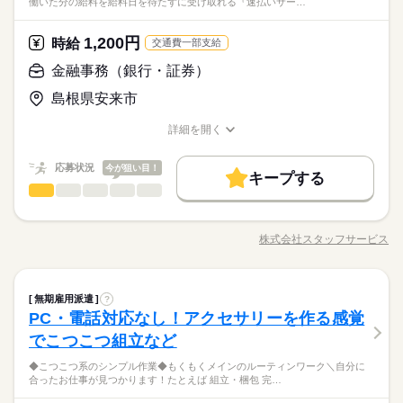
ーズにできます！
働いた分の給料を給料日を待たずに受け取れる『速払いサー…
内容ですし 研修・マニュアルがあるので 初バイトの人もご心配
き家はこんな人にオススメ】 ・家や学校の近くで時給がいいバ
基本特徴
朝って、ごはんを作って、 お子さんを見送って、 家事をこなし
なく！
イトを探している ・食事補助があると助かる ・ひま疲れはニガ
続きを読む
て… となかなか落ち着かないですよね。 そんなときは、 少し落
未経験OK
20代活躍
30代活躍
40代活躍
50代活躍
1,200円
応募資格
時給
テ
交通費一部支給
ち着いてから、 お昼ごろに出勤！ 週2日・1日2h～組めるので、
60代歓迎
正社員登用
お迎えの時間にも間に合います☆ 「子どもの発表会の日は そっ
■未経験活躍中 ■学生・フリーター・主婦（夫）さん活躍中！ ■
金融事務（銀行・証券）
ちを優先したい…！」 というのも、もちろんOK！ シフトは自
続きを読む
時給 1,100円～1,375円
給与
高校生以上 ※高校生は21時までの勤務 ※校則でアルバイトに許
募集条件
詳しい募集要項をすべて見る
続きを読む
己申告制。 家庭と両立して、 楽しく働いてくださいね♪ 【服装
島根県安来市
可が必要な際は、 学校にご相談の上、ご応募ください。 【す
【給与備考】 ※高校生時給1050円～ ※早朝手当（5：00-9：0
について】 キャップ、シャツ、ズボン、 エプロン、ベルトまで
勤務先公開
交通費
勤務地固定
主婦・主夫
学生歓迎
き家はこんな人にオススメ】 ・家や学校の近くで時給がいいバ
0）時給+150円 ※深夜（22時～翌5時）時給1375円 ※時給UP制
貸出。 動きやすさを重視しているので、 牛丼を出す動作もスム
詳細を開く
イトを探している ・食事補助があると助かる ・ひま疲れはニガ
続きを読む
度あり♪ 【交通費備考】 規定内支給
履歴書不要
ーズにできます！
職種/応募資格
お仕事の特徴
給与/時間/休日
応募する
テ
基本特徴
就業時間・曜日
続きを読む
応募状況
今が狙い目！
未経験OK
20代活躍
30代活躍
40代活躍
50代活躍
キープする
時給 1,100円～1,375円
給与
10時～出社
17時～出社
1日4h以下
1日7h以下
金融事務（銀行・証券）
職種
詳しい募集要項をすべて見る
低い
高い
多い年齢層
60代歓迎
正社員登用
【給与備考】 ※高校生時給1050円～ ※早朝手当（5：00-9：0
16時前退社
扶養内
週2・3日
週4日
土日祝のみ
うれしい土日祝休み！大手企業なので安心して就業できます
募集条件
3ヵ月以上
期間・時間
0）時給+150円 ※深夜（22時～翌5時）時給1375円 ※時給UP制
続きを読む
ね！ 【お仕事の内容】窓口業務、後方事務、ファイリン
シフト勤務
勤務先公開
交通費
勤務地固定
主婦・主夫
学生歓迎
度あり♪ 【交通費備考】 規定内支給
株式会社スタッフサービス
男性
女性
男女の割合
00：00～00：00 ※1日実働最低2時間 ※残業代は全額支給 週2日
職種/応募資格
お仕事の特徴
給与/時間/休日
グ、来客応対、電話応対などをお願いします。 ▼こちらのお仕
応募する
～・1日2h～OK！ ※状況に応じて募集を終了させていただく場
働き方・環境
事のほかにも 電話なしのコツコツ系データ入力や英語を使う事
履歴書不要
続きを読む
合もございます。 詳細は面接時にご相談ください。 【自己申告
務、 大学やコールセンターなどのお仕事も扱っています。 在宅
続きを読む
就業時間・曜日
大手企業
社会保険制度
制服あり
禁煙・分煙
による契約シフト】 基本は固定シフトになりますが、 学校の試
金融事務（銀行・証券）
金融関連
業界
職種
のお仕事があるエリアも☆ 9月・10月スタートもご相談ください
無期雇用派遣
?
低い
高い
多い年齢層
10時～出社
17時～出社
1日4h以下
1日7h以下
験や家庭の行事など イレギュラーにはもちろん対応しますの
続きを読む
駅5分以内
車OK
PC不要
♪
PC・電話対応なし！アクセサリーを作る感覚
うれしい土日祝休み！大手企業なので安心して就業できます
3ヵ月以上
期間・時間
で、 その際はお気軽にご相談ください。 ※22時～翌5時までは1
16時前退社
扶養内
週2・3日
週4日
土日祝のみ
応募資格
ね！ 【お仕事の内容】窓口業務、後方事務、ファイリン
でこつこつ組立など
8歳以上の方
男性
女性
男女の割合
00：00～00：00 ※1日実働最低2時間 ※残業代は全額支給 週2日
グ、来客応対、電話応対などをお願いします。 ▼こちらのお仕
シフト勤務
◆未経験者歓迎！ ▼オフィスワークデビューを応援します！▼
休日・休暇
～・1日2h～OK！ ※状況に応じて募集を終了させていただく場
◆こつこつ系のシンプル作業◆もくもくメインのルーティンワーク＼自分に
事のほかにも 電話なしのコツコツ系データ入力や英語を使う事
◆歴史ある企業！ＯＪＴ＆マニュアルあり！質問しやすい環
働き方・環境
すきま時間に自分のペースで学べるスマホ学習アプリ 「ぽけっ
合ったお仕事が見つかります！たとえば 組立・梱包 完…
合もございます。 詳細は面接時にご相談ください。 【自己申告
務、 大学やコールセンターなどのお仕事も扱っています。 在宅
続きを読む
シフト制
境！ 当社スタッフさん＆エルダー・ミドル世代活躍中！同
と」など未経験の方を支えるサポートが充実◎ ―･―･―･―･
大手企業
社会保険制度
制服あり
禁煙・分煙
による契約シフト】 基本は固定シフトになりますが、 学校の試
金融関連
業界
のお仕事があるエリアも☆ 9月・10月スタートもご相談ください
じ業務の方もいるので安心です！