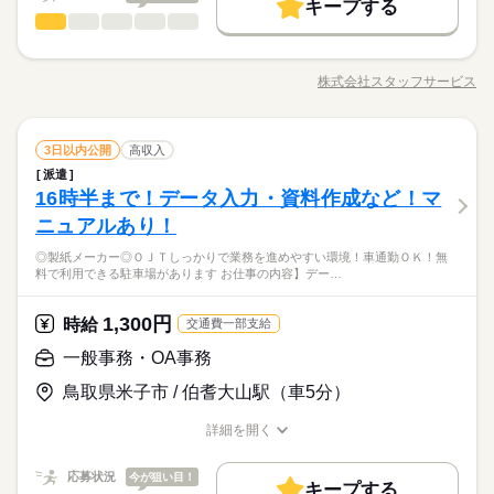
続きを読む
キープする
時給 1,300円
給与
データ入力・タイピング
職種
詳しい募集要項をすべて見る
低い
高い
多い年齢層
就業時間・曜日
基本特徴
【月収例】208,000円～208,000円（残業代含む）
残業ほとんどなくプライベート充実☆研修制度あり！先輩社員
3ヵ月以上
期間・時間
残業なし
残20未満
土日祝休
未経験OK
新卒・第二
20代活躍
30代活躍
40代活躍
が教えてくれます！ 【お願いしたいお仕事の内容】営業サ
―･―･―･―･―･―･―･―･―･―･―･―･―･―
株式会社スタッフサービス
男性
女性
募集条件
男女の割合
8：30～17：00
交通費
即日スタート
職種/応募資格
履歴書不要
WEB登録
お仕事の特徴
給与/時間/休日
ポート、営業依頼分の見積作成、お客様からの問い合わせ対
応募する
働き方・環境
このお仕事は、働いた分の給料を給料日を待たずに受け取れる
※残業はほとんどありません。
就業時間・曜日
応、受注入力（専用システム操作）、来客応対などをお願いし
残業なし
残20未満
土日祝休
『速払いサービス』を利用できます（利用規定あり）
大手企業
社会保険制度
研修制度
資格支援
日払い
※休憩は６０分です。
ます。 ※１６時終業など時短勤務も相談可能です。 ▼こちら
続きを読む
続きを読む
働き方・環境
データ入力・タイピング
その他
業界
職種
のお仕事のほかにも 電話なしのコツコツ系データ入力や英語を
3日以内公開
高収入
週払い
禁煙・分煙
車OK
派遣活躍中
ルーティン
低い
高い
多い年齢層
大手企業
社会保険制度
研修制度
資格支援
日払い
使う事務、 大学やコールセンターなどのお仕事も扱っていま
派遣
残業ほとんどなくプライベート充実☆研修制度あり！先輩社員
3ヵ月以上
期間・時間
英語不要
土曜 日曜 祝日
休日・休暇
す。 在宅のお仕事があるエリアも☆ 9月・10月スタートもご相
16時半まで！データ入力・資料作成など！マ
応募資格
週払い
禁煙・分煙
車OK
派遣活躍中
ルーティン
が教えてくれます！ 【お願いしたいお仕事の内容】営業サ
談ください♪
男性
女性
男女の割合
8：30～17：00
活かせるスキル
ポート、営業依頼分の見積作成、お客様からの問い合わせ対
※土・日・祝がお休みです。
ニュアルあり！
◆業界経験問いません、ある方歓迎！※データ入力の経験が必
英語不要
※残業はほとんどありません。
応、受注入力（専用システム操作）、来客応対などをお願いし
◆質問しやすい！ＯＪＴしっかり！アットホームな雰囲気の職
要です。 【使用するＯＡスキル】Ｗｏｒｄ（作表）・Ｅｘｃ
Word
Excel
PowerPoint
活かせるスキル
Word
Excel
PowerPoint
※休憩は６０分です。
◎製紙メーカー◎ＯＪＴしっかりで業務を進めやすい環境！車通勤ＯＫ！無
ます。 ※１６時終業など時短勤務も相談可能です。 ▼こちら
続きを読む
場☆ 大手グループ企業！オフィスカジュアル勤務ＯＫ！近
ｅｌ（関数） ▼オフィスワークデビューを応援します！▼ すき
料で利用できる駐車場があります お仕事の内容】デー…
その他
業界
のお仕事のほかにも 電話なしのコツコツ系データ入力や英語を
くには飲食店・コンビニもあります！
ま時間に自分のペースで学べるスマホ学習アプリ 「ぽけっと」
使う事務、 大学やコールセンターなどのお仕事も扱っていま
など未経験の方を支えるサポートが充実◎
続きを読む
土曜 日曜 祝日
休日・休暇
す。 在宅のお仕事があるエリアも☆ 9月・10月スタートもご相
1,300円
応募資格
時給
交通費一部支給
談ください♪
お仕事の特徴
※土・日・祝がお休みです。
◆業界経験問いません、ある方歓迎！※データ入力の経験が必
一般事務・OA事務
時給 1,300円
給与
◆質問しやすい！ＯＪＴしっかり！アットホームな雰囲気の職
要です。 【使用するＯＡスキル】Ｗｏｒｄ（作表）・Ｅｘｃ
基本特徴
詳しい募集要項をすべて見る
場☆ 大手グループ企業！オフィスカジュアル勤務ＯＫ！近
鳥取県米子市 / 伯耆大山駅（車5分）
ｅｌ（関数） ▼オフィスワークデビューを応援します！▼ すき
【月収例】208,000円～224,250円（残業代含む）
未経験OK
新卒・第二
20代活躍
30代活躍
40代活躍
くには飲食店・コンビニもあります！
ま時間に自分のペースで学べるスマホ学習アプリ 「ぽけっと」
詳細を開く
など未経験の方を支えるサポートが充実◎
続きを読む
募集条件
―･―･―･―･―･―･―･―･―･―･―･―･―･―
職種/応募資格
お仕事の特徴
給与/時間/休日
応募する
このお仕事は、働いた分の給料を給料日を待たずに受け取れる
交通費
即日スタート
履歴書不要
WEB登録
続きを読む
『速払いサービス』を利用できます（利用規定あり）
応募状況
今が狙い目！
キープする