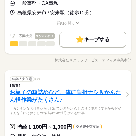
５勤２休（土日）
資格不問・未経験OK
基本特徴
一般事務・OA事務
の給与の一部を、給料日前に受け取れます。 スマホでカンタン
給与即払いサービスは就業状況によって利用できないケースが
フリーター、主婦・主夫歓迎
申請！ 給料日前にお金が必要な時や、急な出費がある時も安心
未経験OK
新卒・第二
20代活躍
30代活躍
40代活躍
応募する
ございます。詳細はオペレーターまでお問合せください。
島根県安来市 / 安来駅（徒歩15分）
です。 ※最短5日後から受け取り可能 ※給与は原則【月末締め
50代活躍
／翌月25日払い】 ※当社規定あり 交通費全額支給
続きを読む
詳細を開く
時給 1,250円～
給与
職種/応募資格
お仕事の特徴
給与/時間/休日
募集条件
詳しい募集要項をすべて見る
続きを読む
◆即払いサービスあり ＼ 働いた分を早めにGET！ ／ 働いた分
交通費
勤務地固定
履歴書不要
WEB登録
応募状況
基本特徴
今が狙い目！
3ヵ月以上
期間・時間
の給与の一部を、給料日前に受け取れます。 スマホでカンタン
キープする
一般事務・OA事務
メーカー関連
申請！ 給料日前にお金が必要な時や、急な出費がある時も安心
業界
職種
未経験OK
新卒・第二
20代活躍
30代活躍
40代活躍
就業時間・曜日
【1】07：10～16：10
応募する
です。 ※最短5日後から受け取り可能 ※給与は原則【月末締め
【2】08：10～16：10
人気の鉄鋼製品メーカーでのお仕事！エルダー・ミドル世代も
残10未満
残20未満
1日7h以下
シフト勤務
50代活躍
／翌月25日払い】 ※当社規定あり 交通費全額支給
続きを読む
【3】09：10～16：10
活躍中です♪ 【お願いしたいお仕事の内容】 受注や発送の
募集条件
交通費
勤務地固定
履歴書不要
WEB登録
株式会社スタッフサービス オフィス事業本部
働き方・環境
※表記のうち実働8時間です。
職種/応募資格
お仕事の特徴
給与/時間/休日
管理、納期管理、仕分け管理、生産計画の進捗確認、物品の現
続きを読む
就業時間・曜日
物確認、日程調整、電話応対、来客応対などをお願いします。
◆ランチスペースがあり便利！リフレッシュできる休憩室も完
大手企業
ブランクOK
産休・育休
社会保険制度
3ヵ月以上
期間・時間
残10未満
残20未満
1日7h以下
シフト勤務
♪♪引継ぎがあるので安心です♪♪ ▼こちらのお仕事のほかにも
続きを読む
備！ＯＪＴがあり安心！ 子育て世代も活躍中！制服あり★
研修制度
制服あり
日払い
週払い
禁煙・分煙
一般事務・OA事務
職種
休日・休暇
電話なしのコツコツ系データ入力や英語を使う事務、 大学やコ
年齢入力任意
働き方・環境
更衣室利用可能！アットホームな雰囲気の職場です！
?
【1】07：10～16：10
ールセンターなどのお仕事も扱っています。 在宅のお仕事があ
【2】08：10～16：10
派遣
バイク自転車
車OK
派遣活躍中
少人数
英語不要
人気の鉄鋼製品メーカーでのお仕事！エルダー・ミドル世代も
大手企業
ブランクOK
産休・育休
社会保険制度
シフト制/週休2日
るエリアも☆ 9月・10月スタートもご相談ください♪
メーカー関連
お菓子の箱詰めなど、体に負担ナシ＆かんた
【3】09：10～16：10
応募資格
業界
活躍中です♪ 【お願いしたいお仕事の内容】 受注や発送の
研修制度
制服あり
日払い
週払い
禁煙・分煙
※表記のうち実働8時間です。
お仕事の特徴
管理、納期管理、仕分け管理、生産計画の進捗確認、物品の現
ん軽作業がたくさん♪
◆未経験者歓迎！※タッチタイピングができる方歓迎。
物確認、日程調整、電話応対、来客応対などをお願いします。
バイク自転車
車OK
派遣活躍中
少人数
英語不要
働く人の待遇向上
「カンタンなお仕事からはじめていきたい 久しぶりに働きにでるから不安
♪♪引継ぎがあるので安心です♪♪ ▼こちらのお仕事のほかにも
続きを読む
高収入
そんな方にはおかしの”箱詰め”や”仕分け”のお仕事…
休日・休暇
電話なしのコツコツ系データ入力や英語を使う事務、 大学やコ
◆ランチスペースがあり便利！リフレッシュできる休憩室も完
時給 1,350円
給与
ールセンターなどのお仕事も扱っています。 在宅のお仕事があ
詳しい募集要項をすべて見る
備！ＯＪＴがあり安心！ 子育て世代も活躍中！制服あり★
基本特徴
シフト制/週休2日
このお仕事は、働いた分の給料を給料日を待たずに受け取れる
るエリアも☆ 9月・10月スタートもご相談ください♪
1,100円～1,300円
応募資格
時給
交通費全額支給
更衣室利用可能！アットホームな雰囲気の職場です！
未経験OK
新卒・第二
40代活躍
『速払いサービス』を利用できます（利用規定あり）
続きを読む
◆未経験者歓迎！※タッチタイピングができる方歓迎。