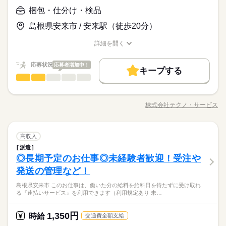
内容が把握できます♪ 安来市からの通勤が便利です！米子市・松
詳しい募集要項をすべて見る
未経験歓迎
梱包・仕分け・検品
【月収例】 月収207,840円 時給1200円×7.91h×20日+残業5h+深
江市からも通勤可能！！
安来市ワーク♪土日休みでプライベート充実♪♪事前に工場見学が
夜35h 【交通費】 100,000円迄/月（規定あり） kkw_bcov2105
お仕事の特徴
あるから安心♪
島根県安来市 / 安来駅（徒歩20分）
※習熟期間：約14日
応募する
男女を問わず活躍中！！
働く人の待遇向上
もちろん交通費も全額支給！！
詳細を開く
続きを読む
入社祝い金など
職種/応募資格
お仕事の特徴
給与/時間/休日
Myカー通勤OK♪無料駐車場完備☆
時給 1,200円～
給与
詳しい募集要項をすべて見る
基本特徴
応募状況
応募者増加中！
【月収例】 月収207,840円 時給1200円×7.91h×20日+残業5h+深
キープする
1ヵ月～3ヵ月
期間・時間
未経験OK
20代活躍
30代活躍
40代活躍
梱包・仕分け・検品
夜35h 【交通費】 100,000円迄/月（規定あり） kkw_bcov2105
職種
続きを読む
男性
女性
男女の割合
［1］08：30～17：00 稼働時間7.75h（休憩0.75h） ［2］16：1
パソコン使用して伝票入力、ラベル発行、ラベル貼り、部材の
応募する
募集条件
働く人の待遇向上
基本特徴
入社祝い金など
5～01：00 稼働時間8h（休憩0.75h） ［3］00：15～09：00 稼
仕分け作業をお願いします。 未経験者大歓迎。半年程度の期間
大量募集
交通費
履歴書不要
WEB登録
株式会社テクノ・サービス
募集条件
続きを読む
ひとりで
みんなで
仕事の仕方
未経験OK
20代活躍
30代活躍
40代活躍
働時間8h（休憩0.75h） ■残業平均：0h/日 ■シフト：3交替 休日
職種/応募資格
お仕事の特徴
給与/時間/休日
限定。時間は固定OK。OJTありで安心スタート。 50代の方など
ごと ●友人紹介制度実施中 …紹介した方に3万円を支給します。
幅広く活躍中。駐車場完備、車・バイク・自転車通勤可能。綺
WEB選考完結
大量募集
交通費
履歴書不要
WEB登録
※1ヵ月在籍が条件となります ※派遣のお仕事が対象となります
続きを読む
麗な職場環境。休憩室あります。 ●履歴書不要●車通勤・バイク
続きを読む
WEB選考完結
1ヵ月～3ヵ月
期間・時間
就業時間・曜日
梱包・仕分け・検品
その他
業界
職種
通勤OK ■有給休暇■社会保険完備■退職金制度■お友達紹介キャ
高収入
続きを読む
男性
女性
男女の割合
就業時間・曜日
働き方・環境
残10未満
ンペーン実施中 ■登録方法：履歴書不要・ご自宅でもできる簡単
残10未満
［1］08：30～17：00 稼働時間7.75h（休憩0.75h） ［2］16：1
派遣
パソコン使用して伝票入力、ラベル発行、ラベル貼り、部材の
土曜 日曜
休日・休暇
オンライン登録がオススメ
◎長期予定のお仕事◎未経験者歓迎！受注や
5～01：00 稼働時間8h（休憩0.75h） ［3］00：15～09：00 稼
応募資格
社会保険制度
制服あり
禁煙・分煙
車OK
まかない
仕分け作業をお願いします。 未経験者大歓迎。半年程度の期間
働き方・環境
ひとりで
みんなで
仕事の仕方
働時間8h（休憩0.75h） ■残業平均：0h/日 ■シフト：3交替 休日
限定。時間は固定OK。OJTありで安心スタート。 50代の方など
５勤２休（土日）
発送の管理など！
資格不問・未経験OK
ごと ●友人紹介制度実施中 …紹介した方に3万円を支給します。
社会保険制度
制服あり
禁煙・分煙
車OK
まかない
幅広く活躍中。駐車場完備、車・バイク・自転車通勤可能。綺
給与即払いサービスは就業状況によって利用できないケースが
フリーター、主婦・主夫歓迎
※1ヵ月在籍が条件となります ※派遣のお仕事が対象となります
続きを読む
島根県安来市 このお仕事は、働いた分の給料を給料日を待たずに受け取れ
麗な職場環境。休憩室あります。 ●履歴書不要●車通勤・バイク
続きを読む
ございます。詳細はオペレーターまでお問合せください。
る『速払いサービス』を利用できます（利用規定あり 未…
その他
業界
通勤OK ■有給休暇■社会保険完備■退職金制度■お友達紹介キャ
ンペーン実施中 ■登録方法：履歴書不要・ご自宅でもできる簡単
時給 1,250円～
給与
土曜 日曜
休日・休暇
オンライン登録がオススメ
詳しい募集要項をすべて見る
1,350円
応募資格
時給
お仕事の特徴
交通費全額支給
◆即払いサービスあり ＼ 働いた分を早めにGET！ ／ 働いた分