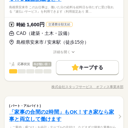
島根県安来市 このお仕事は、働いた分の給料を給料日を待たずに受け取れ
る『速払いサービス』を利用できます（利用規定あり 業…
1,600円
時給
交通費全額支給
CAD（建築・土木・設備）
島根県安来市 / 安来駅（徒歩15分）
詳細を開く
職種/応募資格
お仕事の特徴
給与/時間/休日
応募状況
今が狙い目！
キープする
CAD（建築・土木・設備）
メーカー関連
業界
職種
〈大手Ｇｒ／先端テクノロジー分野の会社〉歴史ある人気企業
での就業！ＯＪＴしっかりあり安心です！ 【お仕事の内
株式会社スタッフサービス オフィス事業本部
職種/応募資格
お仕事の特徴
給与/時間/休日
容】製品シミュレーションソフトにＣＡＤ図面を記載・ソフト
に取り込む、図面作成、図面修正、Ｅｘｃｅｌのマクロ使用し
◆車通勤ＯＫ！無料駐車場完備！制服あり！質問しやすい環
てのデータ集計、アプリ作成（事務の効率化や事務手順の簡易
続きを読む
境！ アットホームな雰囲気の職場！働き方相談可！残業ほ
CAD（建築・土木・設備）
職種
化）、電話応対などをお願いします。 ▼こちらのお仕事のほか
とんどありません！
パート・アルバイト
にも 電話なしのコツコツ系データ入力や英語を使う事務、 大学
「家事の合間の2時間」もOK！すき家なら家
〈大手Ｇｒ／先端テクノロジー分野の会社〉歴史ある人気企業
やコールセンターなどのお仕事も扱っています。 在宅のお仕事
メーカー関連
応募資格
業界
での就業！ＯＪＴしっかりあり安心です！ 【お仕事の内
事と両立して働けます
があるエリアも☆ 9月・10月スタートもご相談ください♪
お仕事の特徴
容】製品シミュレーションソフトにＣＡＤ図面を記載・ソフト
◆業界経験問いません、ある方歓迎！※ＣＡＤの経験が必要で
・ご案内・盛つけ・お会計・テーブルの片付け などまずは簡単な業務から
に取り込む、図面作成、図面修正、Ｅｘｃｅｌのマクロ使用し