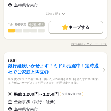
豊富なお仕事の中から、ピッタリのお仕事をご案内します。
◆男女スタッフ活躍中！ 経験を活かしたい方も大歓迎！ お持ち
基本特徴
詳しい募集要項をすべて見る
もちろん未経験OKのカンタン軽作業のお仕事がほとんどですよ
島根県安来市
の免許・資格を活かした お仕事を紹介いたします！ 20代～50代
◆即払いサービスあり ＼ 働いた分を早めにGET！ ／ 働いた分
未経験OK
新卒・第二
20代活躍
30代活躍
40代活躍
（座り仕事もアリ！力仕事ナシ！）♪
と幅広い年齢の方が、 様々な職場で活躍中です！ ※お仕事の掛
の給与の一部を、給料日前に受け取れます。 スマホでカンタン
詳細を開く
け持ち（Wワーク）不可
50代活躍
続きを読む
申請！ 給料日前にお金が必要な時や、急な出費がある時も安心
職種/応募資格
お仕事の特徴
給与/時間/休日
応募する
です。 ※最短5日後から受け取り可能 ※給与は原則【月末締め
募集条件
続きを読む
／翌月25日払い】 ※当社規定あり ◆深夜手当アリ 22時～翌5
続きを読む
応募状況
今が狙い目！
キープする
大量募集
時給 1,100円～1,300円
交通費
即日スタート
勤務地固定
給与
時に働いた場合は時給25％UP ◆残業代支給 勤務時間が8hを超
基本特徴
一般事務・OA事務
職種
詳しい募集要項をすべて見る
男性
女性
男女の割合
えている場合は時給25％UP ※試用期間ナシ
◆即払いサービスあり ＼ 働いた分を早めにGET！ ／ 働いた分
主婦・主夫
履歴書不要
WEB登録
未経験OK
新卒・第二
20代活躍
30代活躍
40代活躍
イチゴ狩りやトマト狩りを運営する農園での事務（予約受付･シ
3ヵ月以上
期間・時間
の給与の一部を、給料日前に受け取れます。 スマホでカンタン
ステム入力（エクセルに数値入力程度）来客対応）、受付等を
50代活躍
就業時間・曜日
申請！ 給料日前にお金が必要な時や、急な出費がある時も安心
株式会社テクノ・サービス
ひとりで
みんなで
仕事の仕方
【勤務時間例】 8：00-16：00／9：00-17：00／10：00-19：00
職種/応募資格
お仕事の特徴
給与/時間/休日
お願いします。 栽培管理（水やりや草取り等）、イチゴやトマ
応募する
募集条件
です。 ※最短5日後から受け取り可能 ※給与は原則【月末締め
残業なし
10時～出社
17時～出社
土日祝休
／ 6：00-15：00／17：30-翌2：30／20：00-翌5：15 など多数！
トの販売（レジ業務あり）などもあります。充実の研修制度で
続きを読む
／翌月25日払い】 ※当社規定あり ◆深夜手当アリ 22時～翌5
続きを読む
大量募集
交通費
即日スタート
勤務地固定
※「日勤or夜勤のみ」「長期で働きたい」「土日休み」「残業少
しっかりフォロー。 6：00-22：00の間で8時間シフト勤務｡50代
続きを読む
平日休み
時に働いた場合は時給25％UP ◆残業代支給 勤務時間が8hを超
なめ」など、あなたのご希望を教えて下さい！ ※ご応募のタイ
一般事務・OA事務
その他
業界
職種
の方など幅広い年齢層が活躍中です。 ●履歴書不要 ■有給休暇■
主婦・主夫
履歴書不要
WEB登録
派遣
男性
女性
男女の割合
えている場合は時給25％UP ※試用期間ナシ
ミングによっては、ご希望のお仕事が定員に達している場合が
続きを読む
働き方・環境
社会保険完備■退職金制度■お友達紹介キャンペーン実施中 ■登
銀行経験いかせます！ミドル活躍中！定時退
就業時間・曜日
イチゴ狩りやトマト狩りを運営する農園での事務（予約受付･シ
3ヵ月以上
期間・時間
あります。 その際は、ご希望に沿う他のお仕事を並行してご案
録方法：履歴書不要・ご自宅でもできる簡単オンライン登録が
応募資格
大手企業
ブランクOK
産休・育休
社会保険制度
ステム入力（エクセルに数値入力程度）来客対応）、受付等を
社でご家庭と両立◎
残業なし
10時～出社
17時～出社
土日祝休
内致します。
オススメ
ひとりで
みんなで
仕事の仕方
【勤務時間例】 8：00-16：00／9：00-17：00／10：00-19：00
お願いします。 栽培管理（水やりや草取り等）、イチゴやトマ
PC入力のスキルをお持ちの方
日払い
週払い
禁煙・分煙
バイク自転車
車OK
休日・休暇
／ 6：00-15：00／17：30-翌2：30／20：00-翌5：15 など多数！
平日休み
島根県安来市 このお仕事は、働いた分の給料を給料日を待たずに受け取れ
トの販売（レジ業務あり）などもあります。充実の研修制度で
給与即払いOK！ただし就業状況によりご利用いただけない場合
フリーター、主婦・主夫歓迎
る『速払いサービス』を利用できます（利用規定あり 業…
※「日勤or夜勤のみ」「長期で働きたい」「土日休み」「残業少
働き方・環境
派遣活躍中
ルーティン
PC不要
電話なし
しっかりフォロー。 6：00-22：00の間で8時間シフト勤務｡50代
続きを読む
土日休み案件多数！
があります。詳細はオペレーターへお問い合わせください。
なめ」など、あなたのご希望を教えて下さい！ ※ご応募のタイ
その他
業界
の方など幅広い年齢層が活躍中です。 ●履歴書不要 ■有給休暇■
大手企業
ブランクOK
産休・育休
社会保険制度
ミングによっては、ご希望のお仕事が定員に達している場合が
続きを読む
社会保険完備■退職金制度■お友達紹介キャンペーン実施中 ■登
1,200円～1,250円
時給
交通費全額支給
時給 1,250円～
給与
あります。 その際は、ご希望に沿う他のお仕事を並行してご案
日払い
週払い
禁煙・分煙
バイク自転車
車OK
録方法：履歴書不要・ご自宅でもできる簡単オンライン登録が
詳しい募集要項をすべて見る
応募資格
お仕事の特徴
内致します。
金融事務（銀行・証券）
◆即払いサービスあり ＼ 働いた分を早めにGET！ ／ 働いた分
オススメ
派遣活躍中
ルーティン
PC不要
電話なし
PC入力のスキルをお持ちの方
基本特徴
の給与の一部を、給料日前に受け取れます。 スマホでカンタン
休日・休暇
給与即払いOK！ただし就業状況によりご利用いただけない場合
島根県安来市
フリーター、主婦・主夫歓迎
申請！ 給料日前にお金が必要な時や、急な出費がある時も安心