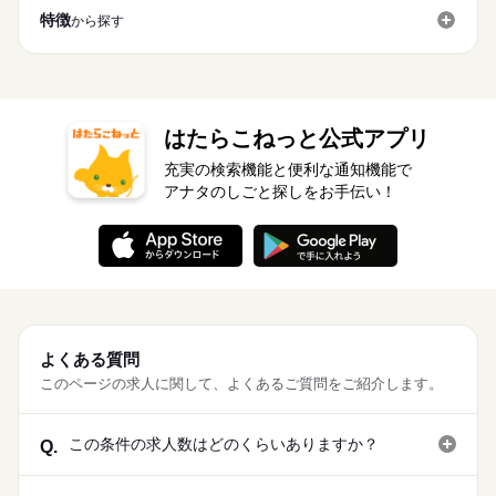
【月収例】208,000円～
募集条件
紹介予定
未経験OK
新卒・第二
20代活躍
30代活躍
特徴
から探す
3ヵ月以上
期間・時間
交通費
即日スタート
勤務地固定
履歴書不要
正社員登用
―･―･―･―･―･―･―･―･―･―･―･―･―･―
9：30～18：00
応募する
募集条件
このお仕事は、働いた分の給料を給料日を待たずに受け取れる
WEB登録
※残業はほとんどありません。
続きを読む
『速払いサービス』を利用できます（利用規定あり）
※休憩は６０分です。
交通費
即日スタート
勤務地固定
履歴書不要
就業時間・曜日
WEB登録
残業なし
残20未満
土日祝休
はたらこねっと公式アプリ
就業時間・曜日
3ヵ月以上
残業なし
残20未満
土日祝休
期間・時間
土曜 日曜 祝日
休日・休暇
働き方・環境
充実の検索機能と便利な通知機能で
働き方・環境
9：30～18：00
※土・日・祝がお休みです。
アナタのしごと探しをお手伝い！
産休・育休
社会保険制度
研修制度
資格支援
日払い
産休・育休
社会保険制度
研修制度
資格支援
日払い
※残業はほとんどありません。
※休憩は６０分です。
週払い
禁煙・分煙
ルーティン
英語不要
週払い
禁煙・分煙
ルーティン
英語不要
活かせるスキル
Word
Excel
活かせるスキル
土曜 日曜 祝日
休日・休暇
Word
Excel
※土・日・祝がお休みです。
よくある質問
このページの求人に関して、よくあるご質問をご紹介します。
この条件の求人数はどのくらいありますか？
Q.