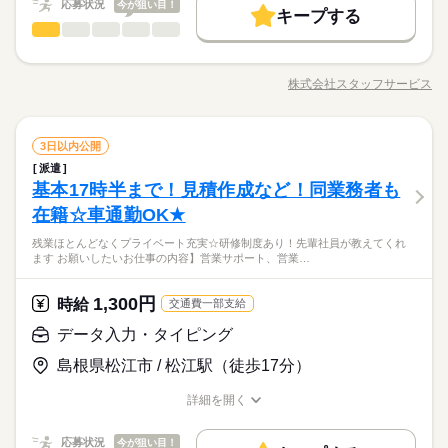
応募状況
社会保険制度
今が狙い目！
研修制度
資格支援
服装自由
日払い
キープする
就業時間・曜日
働き方・環境
残業なし
土日祝休
応募する
データ入力・タイピング
職種
週払い
禁煙・分煙
車OK
派遣活躍中
低い
高い
多い年齢層
土曜 日曜 祝日
休日・休暇
社会保険制度
研修制度
資格支援
服装自由
日払い
長期
期間・時間
続きを読む
＜発電設備メンテナンスなどをおこなう会社＞複数名の募集！
活かせるスキル
※土・日・祝がお休みです。※企業カレンダーあります。
週払い
禁煙・分煙
車OK
派遣活躍中
車通勤ができるので雨の日の通勤もラクラク！無料で利用でき
8：45～17：15 ※残業はほとんどありません。※休憩は６０分
株式会社スタッフサービス
男性
女性
男女の割合
Word
Excel
活かせるスキル
職種/応募資格
お仕事の特徴
給与/時間/休日
る駐車場完備しています！ 【お仕事の内容】従事者指定・
Word
Excel
です。
解除手続き、管理手帳の記帳、教育訓練・健康診断などの定期
報告に関するデータ入力、ファイリング、電話対応などをお願
続きを読む
データ入力・タイピング
その他
業界
職種
いします。 ▼こちらのお仕事のほかにも 電話なしのコツコツ系
3日以内公開
低い
高い
多い年齢層
土曜 日曜 祝日
休日・休暇
データ入力や英語を使う事務、 大学やコールセンターなどのお
派遣
＜発電設備メンテナンスなどをおこなう会社＞複数名の募集！
※土・日・祝がお休みです。※企業カレンダーあります。
仕事も扱っています。 在宅のお仕事があるエリアも☆ 9月・10
基本17時半まで！見積作成など！同業務者も
応募資格
車通勤ができるので雨の日の通勤もラクラク！無料で利用でき
月スタートもご相談ください♪
男性
女性
男女の割合
る駐車場完備しています！ 【お仕事の内容】従事者指定・
在籍☆車通勤OK★
◆未経験者歓迎！ ※事務経験がある方歓迎。 【ＯＡスキ
解除手続き、管理手帳の記帳、教育訓練・健康診断などの定期
◆大手人気企業での就業！しっかりＯＪＴ＆マニュアルあり！
ル】ＰｏｗｅｒＰｏｉｎｔ（文章入力）
残業ほとんどなくプライベート充実☆研修制度あり！先輩社員が教えてくれ
報告に関するデータ入力、ファイリング、電話対応などをお願
続きを読む
先輩社員が教えてくれる♪ エルダー・ミドル世代活躍中！ア
▼オフィスワークデビューを応援します！▼
ます お願いしたいお仕事の内容】営業サポート、営業…
その他
業界
いします。 ▼こちらのお仕事のほかにも 電話なしのコツコツ系
ットホームな雰囲気の職場♪派遣スタッフも活躍中！約５ヶ月の
すきま時間に自分のペースで学べるスマホ学習アプリ
データ入力や英語を使う事務、 大学やコールセンターなどのお
お仕事です！
「ぽけっと」など未経験の方を支えるサポートが充実◎
仕事も扱っています。 在宅のお仕事があるエリアも☆ 9月・10
1,300円
応募資格
時給
交通費一部支給
月スタートもご相談ください♪
◆未経験者歓迎！ ※事務経験がある方歓迎。 【ＯＡスキ
データ入力・タイピング
お仕事の特徴
時給 1,300円
給与
◆大手人気企業での就業！しっかりＯＪＴ＆マニュアルあり！
ル】ＰｏｗｅｒＰｏｉｎｔ（文章入力）
詳しい募集要項をすべて見る
先輩社員が教えてくれる♪ エルダー・ミドル世代活躍中！ア
島根県松江市 / 松江駅（徒歩17分）
▼オフィスワークデビューを応援します！▼
基本特徴
【月収例】208,000円～208,000円（残業代含む）
ットホームな雰囲気の職場♪派遣スタッフも活躍中！約５ヶ月の
すきま時間に自分のペースで学べるスマホ学習アプリ
未経験OK
新卒・第二
20代活躍
30代活躍
40代活躍
お仕事です！
詳細を開く
「ぽけっと」など未経験の方を支えるサポートが充実◎
―･―･―･―･―･―･―･―･―･―･―･―･―･―
職種/応募資格
お仕事の特徴
給与/時間/休日
応募する
募集条件
このお仕事は、働いた分の給料を給料日を待たずに受け取れる
『速払いサービス』を利用できます（利用規定あり）
応募状況
今が狙い目！
交通費
即日スタート
履歴書不要
WEB登録