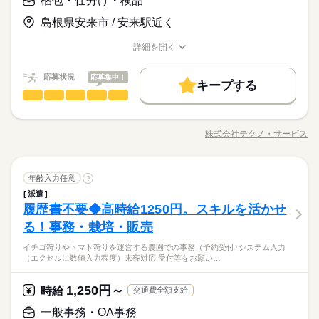
梱包・仕分け・検品
応募する
募集条件
島根県安来市 / 安来駅近く
即日スタート
履歴書不要
WEB登録
長期
期間・時間
時給 1,350円
働く人の待遇向上
給与
基本特徴
高収入
詳しい募集要項をすべて見る
詳細を開く
就業時間・曜日
8：10～16：50 ※残業は月１０～２０時間程度と少なめ。※休
募集条件
職種/応募資格
このお仕事は、働いた分の給料を給料日を待たずに受け取れる
お仕事の特徴
給与/時間/休日
未経験OK
新卒・第二
40代活躍
憩は６０分です。
残20未満
土日祝休
『速払いサービス』を利用できます（利用規定あり）
就業時間・曜日
即日スタート
履歴書不要
WEB登録
応募状況
応募集中！
キープする
働き方・環境
働き方・環境
応募する
残20未満
土日祝休
梱包・仕分け・検品
職種
ひとりで
続きを読む
みんなで
仕事の仕方
土曜 日曜
休日・休暇
大手企業
社会保険制度
研修制度
資格支援
制服あり
大手企業
社会保険制度
研修制度
資格支援
制服あり
長期
期間・時間
「カンタンなお仕事からはじめていきたい」 「久しぶりに働き
※土・日がお休みです。
日払い
週払い
禁煙・分煙
にでるから不安…」 そんな方には おかしの”箱詰め”や”仕分け”の
日払い
週払い
禁煙・分煙
8：10～16：50 ※残業は月１０～２０時間程度と少なめ。※休
株式会社テクノ・サービス
しずか
にぎやか
職場の様子
職種/応募資格
お仕事の特徴
給与/時間/休日
お仕事が オススメです！ 軽いものをメインに扱うので 体への負
活かせるスキル
憩は６０分です。
Word
Excel
PowerPoint
活かせるスキル
担は少なめ。 作業は同じことを繰り返し行うので 未経験からで
Word
Excel
PowerPoint
もすぐにできるようになりますよ。 ＜その他にも…＞ ●商品の
続きを読む
梱包・仕分け・検品
その他
業界
職種
検品・チェック ●梱包・ピッキング ●食品の盛り付け・トッピン
年齢入力任意
?
ひとりで
みんなで
仕事の仕方
土曜 日曜
休日・休暇
グ ●部品の組み立て・加工 など アナタの希望に合ったお仕事
派遣
「カンタンなお仕事からはじめていきたい」 「久しぶりに働き
※土・日がお休みです。
を お探しします！ 「自宅の近く」「座り作業」など なんでもご
履歴書不要◆高時給1250円。スキルを活かせ
応募資格
にでるから不安…」 そんな方には おかしの”箱詰め”や”仕分け”の
相談ください。 まずはお気軽にご応募ください。
しずか
にぎやか
職場の様子
お仕事が オススメです！ 軽いものをメインに扱うので 体への負
る！事務・栽培・販売
◆未経験大歓迎！ ◆フリーターさん、主婦（夫）さん大歓迎！
担は少なめ。 作業は同じことを繰り返し行うので 未経験からで
豊富なお仕事の中から、ピッタリのお仕事をご案内します。
◆男女スタッフ活躍中！ 経験を活かしたい方も大歓迎！ お持ち
イチゴ狩りやトマト狩りを運営する農園での事務（予約受付･システム入力
もすぐにできるようになりますよ。 ＜その他にも…＞ ●商品の
続きを読む
もちろん未経験OKのカンタン軽作業のお仕事がほとんどですよ
の免許・資格を活かした お仕事を紹介いたします！ 20代～50代
（エクセルに数値入力程度）来客対応 受付等をお願い…
その他
業界
検品・チェック ●梱包・ピッキング ●食品の盛り付け・トッピン
（座り仕事もアリ！力仕事ナシ！）♪
と幅広い年齢の方が、 様々な職場で活躍中です！ ※お仕事の掛
グ ●部品の組み立て・加工 など アナタの希望に合ったお仕事
け持ち（Wワーク）不可
続きを読む
を お探しします！ 「自宅の近く」「座り作業」など なんでもご
1,250円～
応募資格
時給
交通費全額支給
相談ください。 まずはお気軽にご応募ください。
お仕事の特徴
◆未経験大歓迎！ ◆フリーターさん、主婦（夫）さん大歓迎！
一般事務・OA事務
時給 1,100円～1,300円
給与