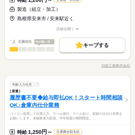
時給
◆即払いサービスあり ＼ 働いた分を早めにGET！ ／ 働いた分
＜年間休日125日＞ ◆完全週休2日制（土日休み） ◆祝日 ◆年
資格不問・未経験OK
基本特徴
製造（組立・加工）
の給与の一部を、給料日前に受け取れます。 スマホでカンタン
末年始休暇 ※上記は一例です。配属先により 当社の所定休日
■お友達紹介キャンペーン！デジタルギフト3000円分プレゼント
フリーター、主婦・主夫歓迎
申請！ 給料日前にお金が必要な時や、急な出費がある時も安心
未経験OK
新卒・第二
20代活躍
30代活躍
40代活躍
応募する
数と差がある場合は、 差分の調整を年末に行います。
（当社規定あり）
島根県安来市 / 安来駅近く
です。 ※最短5日後から受け取り可能 ※給与は原則【月末締め
50代活躍
／翌月25日払い】 ※当社規定あり 交通費全額支給
続きを読む
続きを読む
詳細を開く
時給 1,300円～
給与
職種/応募資格
お仕事の特徴
給与/時間/休日
募集条件
詳しい募集要項をすべて見る
続きを読む
◆即払いサービスあり ＼ 働いた分を早めにGET！ ／ 働いた分
交通費
勤務地固定
履歴書不要
WEB登録
応募状況
基本特徴
今が狙い目！
3ヵ月以上
期間・時間
の給与の一部を、給料日前に受け取れます。 スマホでカンタン
キープする
製造（組立・加工）
申請！ 給料日前にお金が必要な時や、急な出費がある時も安心
職種
未経験OK
新卒・第二
20代活躍
30代活躍
40代活躍
就業時間・曜日
【1】08：30～18：00
低い
高い
多い年齢層
応募する
です。 ※最短5日後から受け取り可能 ※給与は原則【月末締め
※表記のうち実働8時間です。
電器製品等に使用されるプラスチック部品の成形作業 材料を機
残20以上
土日祝休
50代活躍
／翌月25日払い】 ※当社規定あり 交通費全額支給
続きを読む
械に投入し、出来上がった製品の袋や箱を交換・取り出して運
募集条件
交通費
勤務地固定
履歴書不要
WEB登録
日総工産株式会社
男性
女性
男女の割合
働き方・環境
職種/応募資格
お仕事の特徴
給与/時間/休日
搬 工具顕微鏡など測定機器を使用して検査し、梱包作業 事前に
続きを読む
就業時間・曜日
働き方・環境
残20以上
土日祝休
土曜 日曜 祝日
休日・休暇
工場見学を行いますので、ミスマッチの心配なしです！！ 【ポ
ブランクOK
産休・育休
社会保険制度
研修制度
3ヵ月以上
期間・時間
イント】 安来市での工場ワーク☆マシンオペレーターのお仕事
続きを読む
ブランクOK
産休・育休
社会保険制度
研修制度
土日祝（企業カレンダー有り）
制服あり
日払い
週払い
禁煙・分煙
派遣活躍中
製造（組立・加工）
メーカー関連
業界
職種
☆ミ 嬉しい交通費の支給あり！通勤交通費は最大10万円まで支
年齢入力任意
?
【1】08：30～18：00
低い
高い
多い年齢層
制服あり
日払い
週払い
禁煙・分煙
派遣活躍中
給！！ 基本的には土日休みのお仕事♪プライベート充実すること
※表記のうち実働8時間です。
派遣
英語不要
電器製品等に使用されるプラスチック部品の成形作業 材料を機
間違いなし♪♪ 入社前に工場見学あり☆事前に職場の環境・作業
履歴書不要◆給与即払OK！スタート時間相談
応募資格
英語不要
械に投入し、出来上がった製品の袋や箱を交換・取り出して運
内容が把握できます♪ 安来市からの通勤が便利です！米子市・松
男性
女性
男女の割合
搬 工具顕微鏡など測定機器を使用して検査し、梱包作業 事前に
OK♪倉庫内仕分業務
未経験歓迎
江市からも通勤可能！！
土曜 日曜 祝日
休日・休暇
工場見学を行いますので、ミスマッチの心配なしです！！ 【ポ
安来市ワーク♪土日休みでプライベート充実♪♪事前に工場見学が
パソコン使用して伝票入力、ラベル発行、ラベル貼り、部材の仕分け作業を
イント】 安来市での工場ワーク☆マシンオペレーターのお仕事
続きを読む
あるから安心♪
※習熟期間：約14日
土日祝（企業カレンダー有り）
お願いします。未経験者大歓迎。半年程度の期間限定。…
メーカー関連
業界
☆ミ 嬉しい交通費の支給あり！通勤交通費は最大10万円まで支
男女を問わず活躍中！！
給！！ 基本的には土日休みのお仕事♪プライベート充実すること
もちろん交通費も全額支給！！
間違いなし♪♪ 入社前に工場見学あり☆事前に職場の環境・作業
Myカー通勤OK♪無料駐車場完備☆
1,250円～
応募資格
時給
交通費全額支給
時給 1,200円～
給与