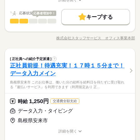
基本特徴
募集条件
新卒・第二
長期
40代活躍
期間・時間
職種/応募資格
お仕事の特徴
給与/時間/休日
働き方・環境
時給 1,200円～1,250円
給与
就業時間・曜日
即日スタート
履歴書不要
WEB登録
詳しい募集要項をすべて見る
8：30～17：00 ※残業はほとんどありません。※休憩は６０分
応募状況
大手企業
応募者増加中！
学校・公的
社会保険制度
研修制度
このお仕事は、働いた分の給料を給料日を待たずに受け取れる
キープする
働き方・環境
です。
残業なし
土日祝休
総務・人事・法務・特許事務
サービス関連
『速払いサービス』を利用できます（利用規定あり）
業界
職種
資格支援
日払い
週払い
禁煙・分煙
車OK
大手企業
学校・公的
社会保険制度
研修制度
続きを読む
《大手ＢＰＯサービス会社》研修制度あり！服装は比較的自由
応募する
派遣活躍中
資格支援
日払い
週払い
禁煙・分煙
車OK
土曜 日曜 祝日
休日・休暇
＆ネイルＯＫです！ 【お願いしたいお仕事の内容】 入退社
株式会社スタッフサービス オフィス事業本部
長期
期間・時間
職種/応募資格
お仕事の特徴
給与/時間/休日
活かせるスキル
関連業務、勤怠データ管理、給与・賞与計算、年末調整、社会
派遣活躍中
※土・日・祝がお休みです。
保険手続き、人事異動関連業務、組織人事情報管理、社員研修
◆人気企業で働くチャンス！無料マイクロバスあり！マイカー
8：30～17：00 ※残業はほとんどありません。※休憩は６０分
Word
Excel
活かせるスキル
Word
Excel
に関する業務、福利厚生手続き、メール対応、電話応対などを
続きを読む
通勤ＯＫ！ ＯＪＴ＆マニュアルあり！子育て世代＆幅広い
です。
総務・人事・法務・特許事務
職種
お願いします。 ▼こちらのお仕事のほかにも 電話なしのコツコ
年齢層の方が活躍中！業務は先輩社員が教えてくれます！
正社員への紹介予定派遣
?
ツ系データ入力や英語を使う事務、 大学やコールセンターなど
正社員前提！待遇充実！１７時１５分まで！
《大手ＢＰＯサービス会社》研修制度あり！服装は比較的自由
のお仕事も扱っています。 在宅のお仕事があるエリアも☆ 9
サービス関連
応募資格
業界
土曜 日曜 祝日
休日・休暇
＆ネイルＯＫです！ 【お願いしたいお仕事の内容】 入退社
データ入力メイン
月・10月スタートもご相談ください♪
お仕事の特徴
関連業務、勤怠データ管理、給与・賞与計算、年末調整、社会
◆未経験者歓迎！
※土・日・祝がお休みです。
島根県安来市 このお仕事は、働いた分の給料を給料日を待たずに受け取れ
保険手続き、人事異動関連業務、組織人事情報管理、社員研修
基本特徴
る『速払いサービス』を利用できます（利用規定あり 正…
に関する業務、福利厚生手続き、メール対応、電話応対などを
続きを読む
未経験OK
新卒・第二
40代活躍
お願いします。 ▼こちらのお仕事のほかにも 電話なしのコツコ
◆人気企業で働くチャンス！無料マイクロバスあり！マイカー
時給 1,300円～1,500円
給与
ツ系データ入力や英語を使う事務、 大学やコールセンターなど
詳しい募集要項をすべて見る
1,250円
時給
交通費全額支給
通勤ＯＫ！ ＯＪＴ＆マニュアルあり！子育て世代＆幅広い
募集条件
このお仕事は、働いた分の給料を給料日を待たずに受け取れる
のお仕事も扱っています。 在宅のお仕事があるエリアも☆ 9
応募資格
年齢層の方が活躍中！業務は先輩社員が教えてくれます！
即日スタート
履歴書不要
WEB登録
データ入力・タイピング
『速払いサービス』を利用できます（利用規定あり）
月・10月スタートもご相談ください♪
続きを読む
◆未経験者歓迎！
応募する
就業時間・曜日
島根県安来市
残20未満
土日祝休
長期
期間・時間
詳細を開く
時給 1,300円～1,500円
基本特徴
給与
募集条件
未経験OK
新卒・第二
40代活躍
職種/応募資格
お仕事の特徴
給与/時間/休日
詳しい募集要項をすべて見る
働き方・環境
8：10～16：50 ※残業は月１０～２０時間程度と少なめ。※休