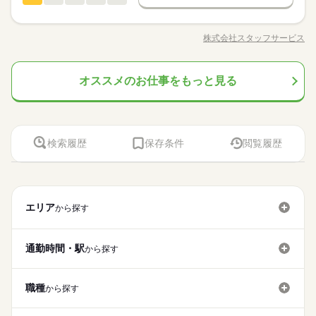
詳しい募集要項をすべて見る
ひとりで
みんなで
仕事の仕方
【月収例】182,000円～188,500円（残業代含む）
交通費
即日スタート
履歴書不要
WEB登録
未経験OK
新卒・第二
20代活躍
30代活躍
40代活躍
《クレジットカード会社》朝はラクラク９時半出勤！残業はほ
3ヵ月以上
期間・時間
募集条件
とんどありません！ 【お願いしたいお仕事の内容】文書管
交通費
即日スタート
履歴書不要
WEB登録
就業時間・曜日
―･―･―･―･―･―･―･―･―･―･―･―･―･―
株式会社スタッフサービス
しずか
にぎやか
職場の様子
8：30～16：30
職種/応募資格
お仕事の特徴
給与/時間/休日
理、備品発注｜給与処理、請求書処理、総務関連の事務処理、
応募する
就業時間・曜日
このお仕事は、働いた分の給料を給料日を待たずに受け取れる
残業なし
残10未満
残20未満
土日祝休
※残業はほとんどありません。
来客応対、電話応対などをお願いします。 ◆６ヶ月後に正社
続きを読む
働き方・環境
『速払いサービス』を利用できます（利用規定あり）
残業なし
残10未満
残20未満
土日祝休
※休憩は６０分です。
員として直雇用予定です。 ▼こちらのお仕事のほかにも 電話な
続きを読む
働き方・環境
オススメのお仕事をもっと見る
大手企業
総務・人事・法務・特許事務
金融関連
社会保険制度
研修制度
資格支援
制服あり
業界
職種
しのコツコツ系データ入力や英語を使う事務、 大学やコールセ
ひとりで
みんなで
仕事の仕方
大手企業
社会保険制度
研修制度
資格支援
制服あり
ンターなどのお仕事も扱っています。 在宅のお仕事があるエリ
《クレジットカード会社》朝はラクラク９時半出勤！残業はほ
日払い
週払い
禁煙・分煙
車OK
ルーティン
3ヵ月以上
期間・時間
土曜 日曜 祝日
休日・休暇
アも☆ 9月・10月スタートもご相談ください♪
応募資格
日払い
週払い
禁煙・分煙
車OK
ルーティン
とんどありません！ 【お願いしたいお仕事の内容】文書管
英語不要
しずか
にぎやか
職場の様子
8：30～16：30
理、備品発注｜給与処理、請求書処理、総務関連の事務処理、
※土・日・祝がお休みです。※企業カレンダーあります。
◆業界経験問いません、ある方歓迎！※総務事務の経験が必要
英語不要
活かせるスキル
※残業はほとんどありません。
Word
Excel
来客応対、電話応対などをお願いします。 ◆６ヶ月後に正社
◆ＯＪＴしっかりあり！質問しやすく、先輩社員から教えてく
です。 ▼オフィスワークデビューを応援します！▼ すきま時間
検索履歴
保存条件
閲覧履歴
※休憩は６０分です。
員として直雇用予定です。 ▼こちらのお仕事のほかにも 電話な
続きを読む
れる！ 一息つける休憩室完備！２０代・３０代の方々が活
活かせるスキル
に自分のペースで学べるスマホ学習アプリ 「ぽけっと」など未
金融関連
業界
しのコツコツ系データ入力や英語を使う事務、 大学やコールセ
躍中の職場です！
経験の方を支えるサポートが充実◎ ―･―･―･―･―･―･―･―･
Word
Excel
ンターなどのお仕事も扱っています。 在宅のお仕事があるエリ
―･―･―･―･―･― データ入力などの人気お仕事も多数あり♪ パ
続きを読む
土曜 日曜 祝日
休日・休暇
アも☆ 9月・10月スタートもご相談ください♪
応募資格
ートからの収入アップも実績多数！ 主婦（夫）の方のオフィス
お仕事の特徴
ワークデビューを応援◎
エリア
から探す
※土・日・祝がお休みです。※企業カレンダーあります。
◆業界経験問いません、ある方歓迎！※総務事務の経験が必要
時給 1,300円～
給与
◆ＯＪＴしっかりあり！質問しやすく、先輩社員から教えてく
です。 ▼オフィスワークデビューを応援します！▼ すきま時間
働く人の待遇向上
詳しい募集要項をすべて見る
れる！ 一息つける休憩室完備！２０代・３０代の方々が活
に自分のペースで学べるスマホ学習アプリ 「ぽけっと」など未
【月収例】208,000円～
高収入
躍中の職場です！
通勤時間・駅
から探す
経験の方を支えるサポートが充実◎ ―･―･―･―･―･―･―･―･
―･―･―･―･―･― データ入力などの人気お仕事も多数あり♪ パ
続きを読む
基本特徴
―･―･―･―･―･―･―･―･―･―･―･―･―･―
応募する
ートからの収入アップも実績多数！ 主婦（夫）の方のオフィス
このお仕事は、働いた分の給料を給料日を待たずに受け取れる
紹介予定
未経験OK
新卒・第二
20代活躍
30代活躍
続きを読む
職種
ワークデビューを応援◎
から探す
『速払いサービス』を利用できます（利用規定あり）
正社員登用
時給 1,300円～
給与
働く人の待遇向上
基本特徴
高収入
詳しい募集要項をすべて見る