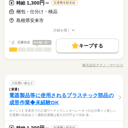
1,300円～
応募資格
時給
（満60歳）
交通費全額支給
土曜 日曜 祝日
休日・休暇
お仕事の特徴
＼履歴書・職務経歴書は必要なし／ ◆転職回数・ブランク・社
梱包・仕分け・検品
月給 180,000円～230,000円
給与
※土・日・祝がお休みです。
＼未経験OK／「細かい作業が、わりと好きかも」応募の理由
会人経験不問 ◆正社員デビュー大歓迎 フリーター・離職中・主
基本特徴
詳しい募集要項をすべて見る
は、それで十分。一人でもくもく、細かい作業に集中する時間
島根県安来市
婦（夫）の方も活躍中です ≪こんな方にぴったり≫ ・正社員と
【給与備考】
無期派遣
未経験OK
新卒・第二
20代活躍
30代活躍
が好きな方にピッタリ。特別なスキルや経験はいりません。
して安定した働き方がしたい方 ・プラモデルや機械いじりが好
◆時間外手当あり
詳細を開く
きな方 ・人見知りや話し下手な方も大丈夫です ※定年制度あり
続きを読む
募集条件
◆昇給あり（年1回）
職種/応募資格
お仕事の特徴
給与/時間/休日
応募する
（満60歳）
大量募集
交通費
即日スタート
主婦・主夫
続きを読む
応募状況
今が狙い目！
キープする
履歴書不要
月給 180,000円～230,000円
WEB選考完結
給与
基本特徴
勤務時間
梱包・仕分け・検品
職種
詳しい募集要項をすべて見る
男性
女性
男女の割合
【給与備考】
無期派遣
未経験OK
新卒・第二
20代活躍
30代活躍
就業時間・曜日
08：30～17：30
機械に容器をセットしてガスを回収する作業、容器の取出し、
◆時間外手当あり
募集条件
※上記はシフトの一例となります。
外観検査業務などをお願いします。 人気の日勤です。残業多め
残業なし
残10未満
残20未満
10時～出社
◆昇給あり（年1回）
株式会社テクノ・サービス
ひとりで
みんなで
仕事の仕方
業務上必要がある場合や
職種/応募資格
お仕事の特徴
給与/時間/休日
で稼げる、相談も可能です。ウレシイ小休憩あり、仕事の合間
応募する
大量募集
交通費
即日スタート
主婦・主夫
16時前退社
土日祝休
配属先の都合により、
にリフレッシュ。 派遣先に直接雇用してもらえるようサポート
続きを読む
履歴書不要
WEB選考完結
時間帯が変更となる場合があります。
します。充実の研修制度でしっかりフォローします。 ●履歴書不
続きを読む
働き方・環境
就業時間・曜日
勤務時間
梱包・仕分け・検品
その他
業界
職種
要 ■有給休暇■社会保険完備■退職金制度■お友達紹介キャンペー
入社祝い金など
男性
女性
男女の割合
ブランクOK
産休・育休
社会保険制度
研修制度
ン実施中 ■登録方法：履歴書不要・ご自宅でもできる簡単オンラ
残業なし
残10未満
残20未満
10時～出社
08：30～17：30
派遣
機械に容器をセットしてガスを回収する作業、容器の取出し、
休日・休暇
イン登録がオススメ
電器製品等に使用されるプラスチック部品の
※上記はシフトの一例となります。
応募資格
資格支援
禁煙・分煙
バイク自転車
車OK
外観検査業務などをお願いします。 人気の日勤です。残業多め
16時前退社
土日祝休
ひとりで
みんなで
仕事の仕方
業務上必要がある場合や
で稼げる、相談も可能です。ウレシイ小休憩あり、仕事の合間
＜年間休日125日＞ ◆完全週休2日制（土日休み） ◆祝日 ◆年
成形作業◆未経験OK
資格不問・未経験OK
働き方・環境
ルーティン
英語不要
PC不要
電話なし
配属先の都合により、
にリフレッシュ。 派遣先に直接雇用してもらえるようサポート
末年始休暇 ※上記は一例です。配属先により 当社の所定休日
■お友達紹介キャンペーン！デジタルギフト3000円分プレゼント
フリーター、主婦・主夫歓迎
ブランクOK
産休・育休
社会保険制度
研修制度
時間帯が変更となる場合があります。
ポイント】安来市での工場ワーク☆マシンオペレーターのお仕事☆ミ嬉しい
します。充実の研修制度でしっかりフォローします。 ●履歴書不
続きを読む
数と差がある場合は、 差分の調整を年末に行います。
（当社規定あり）
交通費の支給あり！通勤交通費は最大10万円まで支給 基…
その他
業界
要 ■有給休暇■社会保険完備■退職金制度■お友達紹介キャンペー
資格支援
禁煙・分煙
バイク自転車
車OK
ン実施中 ■登録方法：履歴書不要・ご自宅でもできる簡単オンラ
続きを読む
時給 1,300円～
給与
ルーティン
英語不要
PC不要
電話なし
休日・休暇
イン登録がオススメ
詳しい募集要項をすべて見る
1,200円～
応募資格
お仕事の特徴
交通費一部支給