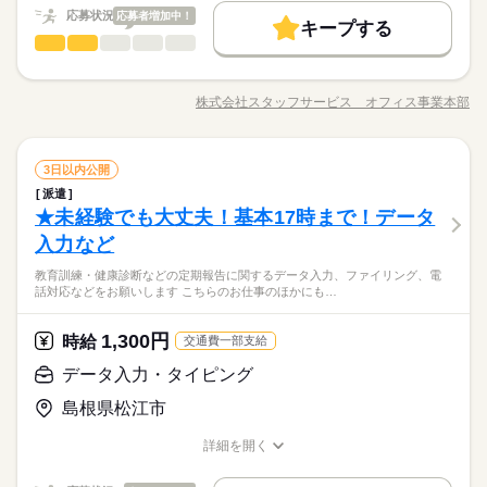
就業時間・曜日
このお仕事は、働いた分の給料を給料日を待たずに受け取れる
即日スタート
履歴書不要
WEB登録
憩は６０分です。
応募状況
大手企業
応募者増加中！
社会保険制度
研修制度
資格支援
制服あり
『速払いサービス』を利用できます（利用規定あり）
キープする
働き方・環境
残20未満
土日祝休
データ入力・タイピング
流通・小売関連
業界
職種
服装自由
日払い
週払い
禁煙・分煙
車OK
応募する
大手企業
社会保険制度
研修制度
資格支援
制服あり
続きを読む
土曜 日曜 祝日
休日・休暇
≪総合物流事業会社≫複数名の大募集！ＯＪＴがしっかりあり
社員食堂
長期
期間・時間
服装自由
日払い
週払い
禁煙・分煙
車OK
安心です！ 【お仕事の内容】ドライバーの日報入力業務、
※土・日・祝がお休みです。※企業カレンダーあります。
株式会社スタッフサービス オフィス事業本部
職種/応募資格
お仕事の特徴
給与/時間/休日
活かせるスキル
社内専用システムに入力、電話応対などをお願いします。 ◆
8：10～16：50 ※残業は月１０～２０時間程度と少なめ。※休
社員食堂
６ヶ月後に正社員として直雇用予定です。 ▼こちらのお仕事の
◆土日祝お休み！休憩室完備！同業務の方がいるので安心！車
憩は６０分です。
Word
Excel
活かせるスキル
Word
Excel
ほかにも 電話なしのコツコツ系データ入力や英語を使う事務、
続きを読む
通勤ＯＫ！駐車場無料！ モクモク事務！服装は比較的自
データ入力・タイピング
職種
大学やコールセンターなどのお仕事も扱っています。 在宅のお
3日以内公開
由！質問しやすい環境！先輩社員が教えてくれる！子育て世代
仕事があるエリアも☆ 9月・10月スタートもご相談ください♪
も活躍中です！
派遣
土曜 日曜 祝日
休日・休暇
≪総合物流事業会社≫複数名の大募集！ＯＪＴがしっかりあり
流通・小売関連
★未経験でも大丈夫！基本17時まで！データ
応募資格
業界
安心です！ 【お仕事の内容】ドライバーの日報入力業務、
※土・日・祝がお休みです。※企業カレンダーあります。
社内専用システムに入力、電話応対などをお願いします。 ◆
入力など
◆未経験者歓迎！
お仕事の特徴
６ヶ月後に正社員として直雇用予定です。 ▼こちらのお仕事の
教育訓練・健康診断などの定期報告に関するデータ入力、ファイリング、電
ほかにも 電話なしのコツコツ系データ入力や英語を使う事務、
続きを読む
基本特徴
話対応などをお願いします こちらのお仕事のほかにも…
大学やコールセンターなどのお仕事も扱っています。 在宅のお
◆土日祝お休み！休憩室完備！同業務の方がいるので安心！車
時給 1,250円
給与
紹介予定
未経験OK
新卒・第二
40代活躍
仕事があるエリアも☆ 9月・10月スタートもご相談ください♪
詳しい募集要項をすべて見る
通勤ＯＫ！駐車場無料！ モクモク事務！服装は比較的自
このお仕事は、働いた分の給料を給料日を待たずに受け取れる
1,300円
応募資格
時給
交通費一部支給
由！質問しやすい環境！先輩社員が教えてくれる！子育て世代
募集条件
『速払いサービス』を利用できます（利用規定あり）
も活躍中です！
◆未経験者歓迎！
即日スタート
履歴書不要
WEB登録
データ入力・タイピング
続きを読む
応募する
就業時間・曜日
島根県松江市
長期
期間・時間
時給 1,250円
給与
残業なし
土日祝休
詳しい募集要項をすべて見る
詳細を開く
8：45～17：15 ※残業はほとんどありません。※休憩は６０分
基本特徴
紹介予定
未経験OK
新卒・第二
40代活躍
職種/応募資格
このお仕事は、働いた分の給料を給料日を待たずに受け取れる
お仕事の特徴
給与/時間/休日
働き方・環境
です。
募集条件
『速払いサービス』を利用できます（利用規定あり）
即日スタート
履歴書不要
WEB登録