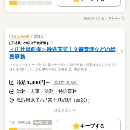
時給 1,300円
給与
就業時間・曜日
基本特徴
一般事務・OA事務
職種
詳しい募集要項をすべて見る
低い
高い
多い年齢層
【月収例】208,000円～224,250円（残業代含む）
残業なし
残20未満
土日祝休
未経験OK
新卒・第二
20代活躍
30代活躍
40代活躍
◎製紙メーカー◎ＯＪＴしっかりで業務を進めやすい環境！車
3ヵ月以上
期間・時間
募集条件
交通費
即日スタート
履歴書不要
WEB登録
通勤ＯＫ！無料で利用できる駐車場があります！ 【お仕事
働き方・環境
―･―･―･―･―･―･―･―･―･―･―･―･―･―
株式会社スタッフサービス
男性
女性
男女の割合
8：30～17：30
職種/応募資格
お仕事の特徴
給与/時間/休日
就業時間・曜日
の内容】データ入力｜資料作成｜郵便物対応｜備品の管理・発
応募する
残業なし
残20未満
土日祝休
このお仕事は、働いた分の給料を給料日を待たずに受け取れる
社会保険制度
研修制度
資格支援
日払い
週払い
※休憩は６０分。
注、物品手配｜伝票処理｜会計ソフトへの入力などをお願いし
続きを読む
働き方・環境
『速払いサービス』を利用できます（利用規定あり）
※９時～１７時半もあります。
ます。 ♪♪引継ぎあり♪♪ ▼こちらのお仕事のほかにも 電話なし
続きを読む
禁煙・分煙
車OK
ルーティン
英語不要
社会保険制度
研修制度
資格支援
日払い
週払い
一般事務・OA事務
メーカー関連
業界
職種
のコツコツ系データ入力や英語を使う事務、 大学やコールセン
3日以内公開
高収入
低い
高い
多い年齢層
活かせるスキル
ターなどのお仕事も扱っています。 在宅のお仕事があるエリア
正社員への紹介予定派遣
禁煙・分煙
車OK
?
ルーティン
英語不要
◎製紙メーカー◎ＯＪＴしっかりで業務を進めやすい環境！車
3ヵ月以上
期間・時間
土曜 日曜 祝日
休日・休暇
も☆ 9月・10月スタートもご相談ください♪
＜正社員前提＞待遇充実！文書管理などの総
応募資格
Word
Excel
活かせるスキル
通勤ＯＫ！無料で利用できる駐車場があります！ 【お仕事
Word
Excel
男性
女性
男女の割合
8：30～17：30
の内容】データ入力｜資料作成｜郵便物対応｜備品の管理・発
※土・日・祝がお休みです。
務事務
◆未経験者歓迎！ ▼オフィスワークデビューを応援します！▼
※休憩は６０分。
注、物品手配｜伝票処理｜会計ソフトへの入力などをお願いし
◆アットホームな雰囲気オフィス！ホッと一息…休憩室完備！
すきま時間に自分のペースで学べるスマホ学習アプリ 「ぽけっ
※９時～１７時半もあります。
《クレジットカード会社》朝はラクラク９時半出勤！残業はほとんどありま
ます。 ♪♪引継ぎあり♪♪ ▼こちらのお仕事のほかにも 電話なし
続きを読む
制服＆更衣室あり♪先輩社員が教えてくれるので安心スター
と」など未経験の方を支えるサポートが充実◎ ―･―･―･―･
せん お願いしたいお仕事の内容】文書管理、備品発注…
メーカー関連
業界
のコツコツ系データ入力や英語を使う事務、 大学やコールセン
ト！大手企業ならではの安定した就業環境です！
―･―･―･―･―･―･―･―･―･― データ入力などの人気お仕事
ターなどのお仕事も扱っています。 在宅のお仕事があるエリア
も多数あり♪ パートからの収入アップも実績多数！ 主婦（夫）
続きを読む
土曜 日曜 祝日
休日・休暇
も☆ 9月・10月スタートもご相談ください♪
1,300円～
応募資格
時給
の方のオフィスワークデビューを応援◎
交通費一部支給
お仕事の特徴
※土・日・祝がお休みです。
◆未経験者歓迎！ ▼オフィスワークデビューを応援します！▼
総務・人事・法務・特許事務
時給 1,300円
給与
◆アットホームな雰囲気オフィス！ホッと一息…休憩室完備！
すきま時間に自分のペースで学べるスマホ学習アプリ 「ぽけっ
働く人の待遇向上
詳しい募集要項をすべて見る
制服＆更衣室あり♪先輩社員が教えてくれるので安心スター
鳥取県米子市 / 富士見町駅（車2分）
と」など未経験の方を支えるサポートが充実◎ ―･―･―･―･
【月収例】182,000円～188,500円（残業代含む）
高収入
ト！大手企業ならではの安定した就業環境です！
―･―･―･―･―･―･―･―･―･― データ入力などの人気お仕事
詳細を開く
も多数あり♪ パートからの収入アップも実績多数！ 主婦（夫）
続きを読む
基本特徴
―･―･―･―･―･―･―･―･―･―･―･―･―･―
職種/応募資格
お仕事の特徴
給与/時間/休日
応募する
の方のオフィスワークデビューを応援◎
このお仕事は、働いた分の給料を給料日を待たずに受け取れる
未経験OK
新卒・第二
20代活躍
30代活躍
40代活躍
続きを読む
『速払いサービス』を利用できます（利用規定あり）
応募状況
今が狙い目！
キープする
時給 1,300円
給与
募集条件
働く人の待遇向上
基本特徴
高収入
総務・人事・法務・特許事務
職種