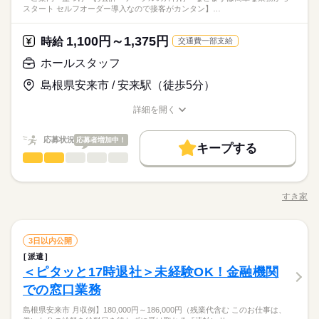
す。【ＯＡスキル】Ｗｏｒｄ（作表）
働く人の待遇向上
スタート セルフオーダー導入なので接客がカンタン】…
てのデータ集計、アプリ作成（事務の効率化や事務手順の簡易
続きを読む
高収入
化）、電話応対などをお願いします。 ▼こちらのお仕事のほか
◆車通勤ＯＫ！無料駐車場完備！制服あり！質問しやすい環
にも 電話なしのコツコツ系データ入力や英語を使う事務、 大学
1,100円～1,375円
時給
交通費一部支給
境！ アットホームな雰囲気の職場！働き方相談可！残業ほ
時給 1,600円
基本特徴
給与
やコールセンターなどのお仕事も扱っています。 在宅のお仕事
詳しい募集要項をすべて見る
応募資格
とんどありません！
未経験OK
新卒・第二
40代活躍
ホールスタッフ
このお仕事は、働いた分の給料を給料日を待たずに受け取れる
があるエリアも☆ 9月・10月スタートもご相談ください♪
続きを読む
◆業界経験問いません、ある方歓迎！※ＣＡＤの経験が必要で
『速払いサービス』を利用できます（利用規定あり）
募集条件
島根県安来市 / 安来駅（徒歩5分）
す。【ＯＡスキル】Ｗｏｒｄ（作表）
応募する
即日スタート
履歴書不要
WEB登録
詳細を開く
働く人の待遇向上
基本特徴
長期
高収入
期間・時間
職種/応募資格
お仕事の特徴
給与/時間/休日
就業時間・曜日
時給 1,600円
給与
募集条件
未経験OK
新卒・第二
40代活躍
詳しい募集要項をすべて見る
8：25～17：05 ※休憩は６０分。９時～１７時半の勤務も相談
応募状況
残業なし
応募者増加中！
土日祝休
このお仕事は、働いた分の給料を給料日を待たずに受け取れる
キープする
就業時間・曜日
可能です。
即日スタート
履歴書不要
WEB登録
ホールスタッフ
サービス関連
『速払いサービス』を利用できます（利用規定あり）
業界
職種
働き方・環境
働き方・環境
残業なし
土日祝休
続きを読む
・ご案内 ・盛つけ ・お会計 ・テーブルの片付け など まずは
応募する
社会保険制度
研修制度
資格支援
制服あり
日払い
社会保険制度
研修制度
資格支援
制服あり
日払い
土曜 日曜
休日・休暇
簡単な業務からスタート！ 【セルフオーダー導入なので接客が
すき家
長期
期間・時間
週払い
禁煙・分煙
車OK
派遣活躍中
職種/応募資格
お仕事の特徴
給与/時間/休日
カンタン】 注文はお客様自身でオーダーするセルフオーダー式
週払い
禁煙・分煙
車OK
派遣活躍中
※土・日がお休みです。
です。 レジはセルフ会計を導入しており、 現金の受け渡しはほ
朝って、ごはんを作って、 お子さんを見送って、 家事をこなし
活かせるスキル
8：25～17：05 ※休憩は６０分。９時～１７時半の勤務も相談
Word
Excel
CAD
活かせるスキル
とんどありません。 ※一部店舗を除く すぐに覚えられるお仕事
続きを読む
て… となかなか落ち着かないですよね。 そんなときは、 少し落
可能です。
ホールスタッフ
職種
Word
Excel
CAD
内容ですし 研修・マニュアルがあるので 初バイトの人もご心配
3日以内公開
ち着いてから、 お昼ごろに出勤！ 週2日・1日2h～組めるので、
なく！
お迎えの時間にも間に合います☆ 「子どもの発表会の日は そっ
派遣
・ご案内 ・盛つけ ・お会計 ・テーブルの片付け など まずは
ちを優先したい…！」 というのも、もちろんOK！ シフトは自
続きを読む
サービス関連
＜ピタッと17時退社＞未経験OK！金融機関
応募資格
業界
土曜 日曜
休日・休暇
簡単な業務からスタート！ 【セルフオーダー導入なので接客が
己申告制。 家庭と両立して、 楽しく働いてくださいね♪ 【服装
カンタン】 注文はお客様自身でオーダーするセルフオーダー式
での窓口業務
■未経験活躍中 ■学生・フリーター・主婦（夫）さん活躍中！ ■
※土・日がお休みです。
について】 キャップ、シャツ、ズボン、 エプロン、ベルトまで
です。 レジはセルフ会計を導入しており、 現金の受け渡しはほ
高校生以上 ※高校生は21時までの勤務 ※校則でアルバイトに許
貸出。 動きやすさを重視しているので、 牛丼を出す動作もスム
お仕事の特徴
島根県安来市 月収例】180,000円～186,000円（残業代含む このお仕事は、
とんどありません。 ※一部店舗を除く すぐに覚えられるお仕事
続きを読む
可が必要な際は、 学校にご相談の上、ご応募ください。 【す