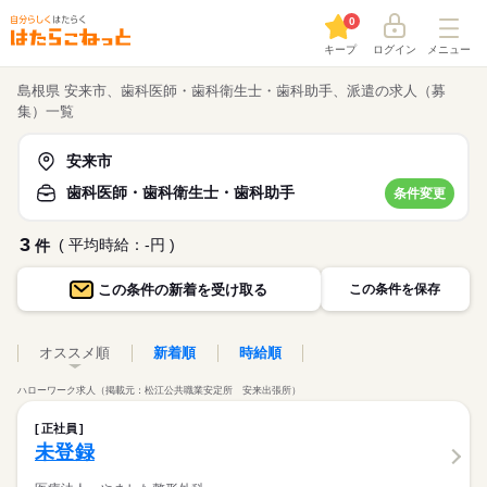
0
キープ
ログイン
メニュー
島根県 安来市、歯科医師・歯科衛生士・歯科助手、派遣の求人（募
集）一覧
安来市
歯科医師・歯科衛生士・歯科助手
条件変更
3
( 平均時給：-円 )
件
この条件の
新着を受け取る
この条件を保存
オススメ順
新着順
時給順
ハローワーク求人（掲載元：松江公共職業安定所 安来出張所）
正社員
未登録