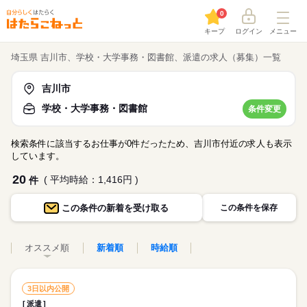
0
キープ
ログイン
メニュー
埼玉県 吉川市、学校・大学事務・図書館、派遣の求人（募集）一覧
吉川市
学校・大学事務・図書館
条件変更
検索条件に該当するお仕事が0件だったため、吉川市付近の求人も表示
しています。
20
( 平均時給：1,416円 )
件
この条件の
新着を受け取る
この条件を保存
オススメ順
新着順
時給順
3日以内公開
派遣