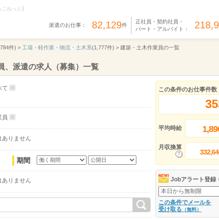
らこねっと】
正社員・契約社員・
82,129
218,
派遣のお仕事：
件
パート・アルバイト：
,784件) >
工場・軽作業・物流・土木系
(1,777件) >
建築・土木作業員の一覧
員、派遣の求人（募集）一覧
べて
この条件のお仕事件数
35
業員
1,89
平均時給
はありません
月収換算
332,64
期間
Jobアラート登録
はありません
この条件でメールを
受け取る
（無料）