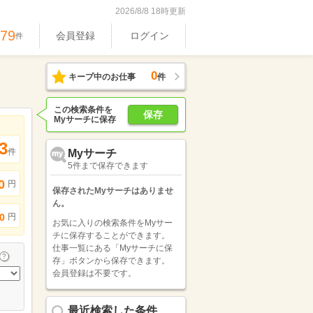
2026/8/8 18時更新
979
会員登録
ログイン
件
0
キープ中のお仕事
件
この検索条件を
保存
Myサーチに保存
3
件
Myサーチ
5件まで保存できます
0
円
保存されたMyサーチはありませ
ん。
円
0
お気に入りの検索条件をMyサー
チに保存することができます。
仕事一覧にある「Myサーチに保
存」ボタンから保存できます。
会員登録は不要です。
最近検索した条件