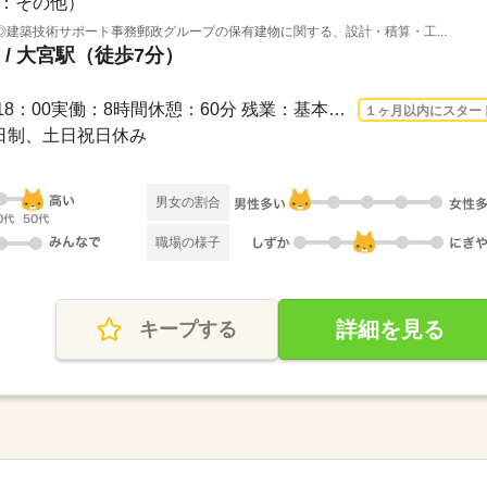
：その他）
建築技術サポート事務郵政グループの保有建物に関する、設計・積算・工...
/ 大宮駅（徒歩7分）
長期 2026/9/1〜 / 9：00 ～ 18：00実働：8時間休憩：60分 残業：基本なし※服装男性：...
１ヶ月以内にスター
休2日制、土日祝日休み
男女の割合
職場の様子
詳細を見る
キープする