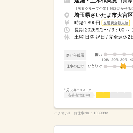
建築・土木作業員
（業界
【郵政グループ企業】経験活かせる◎
埼玉県さいたま市大宮区 
時給1,890円
交通費全額支給
土曜 日曜 祝日 / 完全週
多い年齢層
仕事の仕方
応募バロメーター
応募者増加中!
イチオシ!!
お仕事No.：
103999v