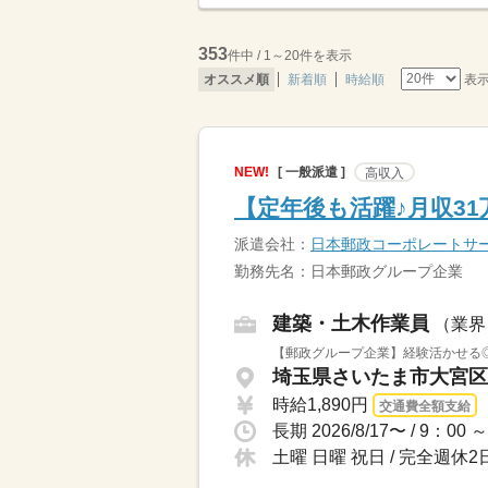
353
件中 / 1～20件を表示
表
オススメ順
新着順
時給順
NEW!
[ 一般派遣 ]
高収入
【定年後も活躍♪月収3
派遣会社：
日本郵政コーポレートサ
勤務先名：日本郵政グループ企業
建築・土木作業員
（業界
【郵政グループ企業】経験活かせる◎
埼玉県さいたま市大宮区 
時給1,890円
交通費全額支給
土曜 日曜 祝日 / 完全週