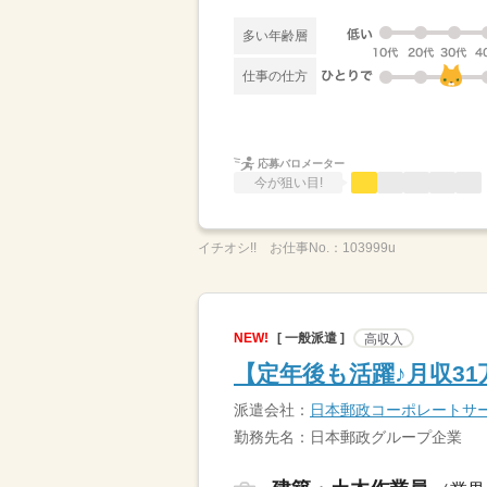
多い年齢層
仕事の仕方
応募バロメーター
今が狙い目!
イチオシ!!
お仕事No.：
103999u
NEW!
[ 一般派遣 ]
高収入
【定年後も活躍♪月収3
派遣会社：
日本郵政コーポレートサ
勤務先名：日本郵政グループ企業