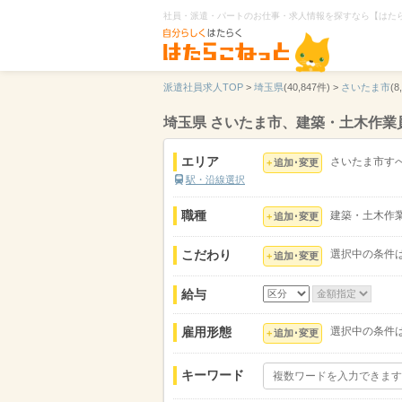
社員・派遣・パートのお仕事・求人情報を探すなら【はた
派遣社員求人TOP
>
埼玉県
(40,847件) >
さいたま市
(8
埼玉県 さいたま市、建築・土木作業
エリア
さいたま市す
追加･変更
駅・沿線選択
職種
建築・土木作
追加･変更
こだわり
選択中の条件
追加･変更
給与
雇用形態
選択中の条件
追加･変更
キーワード