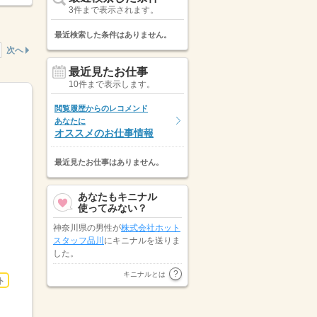
3件まで表示されます。
最近検索した条件はありません。
次へ
最近見たお仕事
10件まで表示します。
閲覧履歴からのレコメンド
あなたに
オススメのお仕事情報
最近見たお仕事はありません。
あなたもキニナル
使ってみない？
神奈川県の男性が
株式会社ホット
スタッフ品川
にキニナルを送りま
した。
千葉県の男性が
株式会社クリエイ
キニナルとは
ト
ト・マンパワーサービス
にキニナ
ルを送りました。