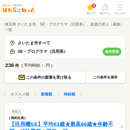
0
キープ
ログイン
メニュー
埼玉県 さいたま市、SE・プログラマ（汎用系）、派遣の求人（募集）
一覧
さいたま市すべて
SE・プログラマ（汎用系）
条件変更
236
( 平均時給：-円 )
件
この条件の
新着を受け取る
この条件を保存
オススメ順
新着順
時給順
高収入
契約社員
【汎用機SE】平均63歳★最高66歳★年齢不