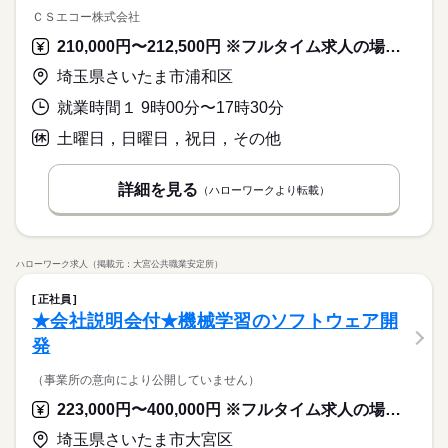
庁・など業種業界は様々！ 上流から下流工程まで経験や希望に
これまでのご経験を最大限に活用し、今後も活躍していきたい
での開発経験がある方 【歓迎】 言語問わす開発経験ある方大歓
ＣＳエコー株式会社
沿った業務をお任せします。 ■具体的には… ・金融勘定系シス
続きを読む
方！日々様々な募集案件の情報を頂いております。弊社は一人
迎！ C言語、C++、VB、Java、SQL、Python...等、言語不問 汎
IT・通信関連
業界
テム（汎用機・オフコン） 環境：COBOLまたはPL/I ・製造業向
一人にフォーカスし、皆様にご活躍頂ける案件を探し、マッチ
210,000円〜212,500円 ※フルタイム求人の場合は月額（換算額）、パート求人の場合は時間額を表示しています。
用機系以外の開発案件も豊富にございます。 【不問】 学歴・国
け保守 環境：RPG（AS400） ・保険会社システム改修（オープ
ングをする事に日々全力で取り組んでいます。だからこそ、き
籍・年齢＝不問 【ブランク不問】 約7年間のブランクがあった
続きを読む
埼玉県さいたま市浦和区
ン系） 環境：Windows／OpenCOBOL ※上記は案件例となりま
っと貴方が希望する案件が見つかります。
応募資格
方も当社エンジニアとして実際に活躍中です。 「相談してみた
す。 ご希望、スキルをヒアリングした後、貴方のご要望に沿う
い」「話を聞いてみたい」だけでも大丈夫です。 まずはお気軽
就業時間１ 9時00分〜17時30分
【スキル】 COBOL、PL/１、AS400/RPG、アセンブラいずれか
案件をご紹介させていただきます！
にご応募ください。
月給 400,000円～
給与
これまでのご経験を最大限に活用し、今後も活躍していきたい
での開発経験がある方 【歓迎】 言語問わす開発経験ある方大歓
詳しい募集要項をすべて見る
土曜日，日曜日，祝日，その他
お仕事の特徴
方！日々様々な募集案件の情報を頂いております。弊社は一人
迎！ C言語、C++、VB、Java、SQL、Python...等、言語不問 汎
交通費全額支給
一人にフォーカスし、皆様にご活躍頂ける案件を探し、マッチ
用機系以外の開発案件も豊富にございます。 【不問】 学歴・国
働く人の待遇向上
ングをする事に日々全力で取り組んでいます。だからこそ、き
籍・年齢＝不問 【ブランク不問】 約7年間のブランクがあった
続きを読む
詳細を見る
高収入
（ハローワークより転載）
応募する
っと貴方が希望する案件が見つかります。
方も当社エンジニアとして実際に活躍中です。 「相談してみた
長期
期間・時間
い」「話を聞いてみたい」だけでも大丈夫です。 まずはお気軽
基本特徴
9：00～18：00 ※クライアント先により異なります。 ［休憩］
にご応募ください。
月給 400,000円～
給与
20代活躍
30代活躍
40代活躍
50代活躍
60代歓迎
詳しい募集要項をすべて見る
続きを読む
60分 ［残業］ 月/平均10時間以内
ハローワーク求人（掲載元：大宮公共職業安定所）
交通費全額支給
正社員登用
働く人の待遇向上
基本特徴
高収入
正社員
募集条件
20代活躍
30代活躍
40代活躍
50代活躍
60代歓迎
続きを読む
応募する
★会社説明会付★機械学習のソフトウェア開
長期
期間・時間
勤務先公開
大量募集
交通費
勤務地固定
主婦・主夫
正社員登用
発
9：00～18：00 ※クライアント先により異なります。 ［休憩］
募集条件
WEB登録
WEB選考完結
休日・休暇
続きを読む
60分 ［残業］ 月/平均10時間以内
勤務先公開
大量募集
交通費
勤務地固定
主婦・主夫
（事業所の意向により公開していません）
就業時間・曜日
土曜 日曜 祝日
WEB登録
WEB選考完結
223,000円〜400,000円 ※フルタイム求人の場合は月額（換算額）、パート求人の場合は時間額を表示しています。
年末年始６日、夏期休暇３日
残10未満
土日祝休
家庭都合休可
続きを読む
就業時間・曜日
残10未満
土日祝休
家庭都合休可
埼玉県さいたま市大宮区
働き方・環境