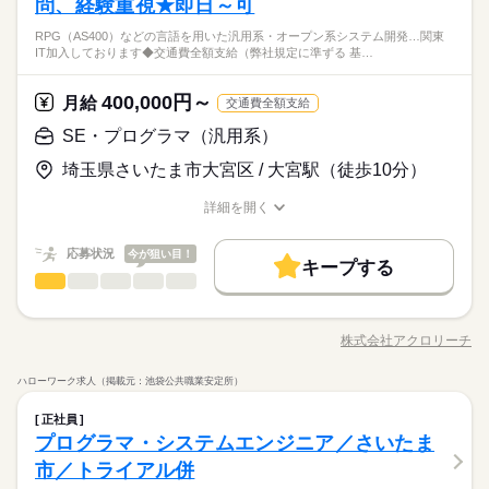
問、経験重視★即日～可
RPG（AS400）などの言語を用いた汎用系・オープン系システム開発…関東
IT加入しております◆交通費全額支給（弊社規定に準ずる 基…
400,000円～
月給
交通費全額支給
SE・プログラマ（汎用系）
埼玉県さいたま市大宮区 / 大宮駅（徒歩10分）
詳細を開く
職種/応募資格
お仕事の特徴
給与/時間/休日
応募状況
今が狙い目！
キープする
SE・プログラマ（汎用系）
職種
男性
女性
男女の割合
【仕事内容】 COBOLやPL/I、RPG（AS400）などの言語を用い
た 汎用系・オープン系システム開発業務となります。 《業種業
株式会社アクロリーチ
しずか
にぎやか
職場の様子
職種/応募資格
お仕事の特徴
給与/時間/休日
界は様々！》 情報通信・金融・製造・エネルギー・公共・官
庁・など業種業界は様々！ 上流から下流工程まで経験や希望に
ハローワーク求人（掲載元：池袋公共職業安定所）
沿った業務をお任せします。 ■具体的には… ・金融勘定系シス
続きを読む
SE・プログラマ（汎用系）
IT・通信関連
業界
職種
テム（汎用機・オフコン） 環境：COBOLまたはPL/I ・製造業向
男性
女性
男女の割合
正社員
け保守 環境：RPG（AS400） ・保険会社システム改修（オープ
【仕事内容】 COBOLやPL/I、RPG（AS400）などの言語を用い
プログラマ・システムエンジニア／さいたま
ン系） 環境：Windows／OpenCOBOL ※上記は案件例となりま
応募資格
た 汎用系・オープン系システム開発業務となります。 《業種業
市／トライアル併
す。 ご希望、スキルをヒアリングした後、貴方のご要望に沿う
しずか
にぎやか
職場の様子
界は様々！》 情報通信・金融・製造・エネルギー・公共・官
【スキル】 COBOL、PL/１、AS400/RPG、アセンブラいずれか
案件をご紹介させていただきます！