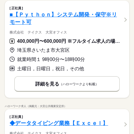
正社員
■【Ｐｙｔｈｏｎ】システム開発・保守※リ
モート可
株式会社 テイクス 大宮オフィス
400,000円〜600,000円 ※フルタイム求人の場合は月額（換算額）、パート求人の場合は時間額を表示しています。
埼玉県さいたま市大宮区
就業時間１ 9時00分〜18時00分
土曜日，日曜日，祝日，その他
詳細を見る
（ハローワークより転載）
ハローワーク求人（掲載元：大宮公共職業安定所）
正社員
◆データタイピング業務【Ｅｘｃｅｌ】
株式会社 テイクス 大宮オフィス