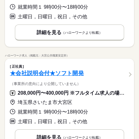
働き方・環境
就業時間１ 9時00分〜18時00分
在宅ワーク
大手企業
外資系
ベンチャー
在宅ワーク
大手企業
外資系
ベンチャー
休日・休暇
ブランクOK
社会保険制度
研修制度
禁煙・分煙
土曜日，日曜日，祝日，その他
ブランクOK
社会保険制度
研修制度
禁煙・分煙
土曜 日曜 祝日
年末年始６日、夏期休暇３日
駅5分以内
少人数
駅5分以内
少人数
詳細を見る
活かせるスキル
（ハローワークより転載）
WEB
プログラム
ネットワーク
活かせるスキル
WEB
プログラム
ネットワーク
ハローワーク求人（掲載元：大宮公共職業安定所）
正社員
★会社説明会付★ソフト開発
（事業所の意向により公開していません）
208,000円〜400,000円 ※フルタイム求人の場合は月額（換算額）、パート求人の場合は時間額を表示しています。
埼玉県さいたま市大宮区
就業時間１ 9時00分〜18時00分
土曜日，日曜日，祝日，その他
詳細を見る
（ハローワークより転載）