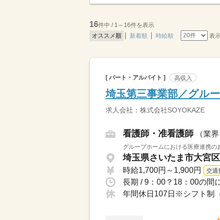
16
件中 / 1～16件を表示
表
オススメ順
新着順
時給順
[ パート・アルバイト ]
高収入
埼玉第三事業部／グル
求人会社：株式会社SOYOKAZE
看護師・准看護師
（業界
グループホームにおける医療連携のお
埼玉県さいたま市大宮区 
時給1,700円～1,900円
交通
長期 / 9：00？18：00