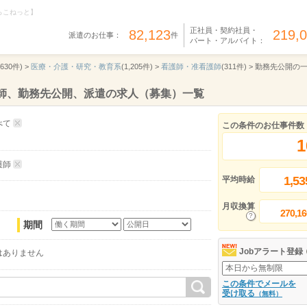
らこねっと】
正社員・契約社員・
82,123
219,
派遣のお仕事：
件
パート・アルバイト：
,630件) >
医療・介護・研究・教育系
(1,205件) >
看護師・准看護師
(311件) >
勤務先公開の
護師、勤務先公開、派遣の求人（募集）一覧
べて
この条件のお仕事件数
1
護師
1,53
平均時給
月収換算
270,16
期間
Jobアラート登録
はありません
この条件でメールを
受け取る
（無料）