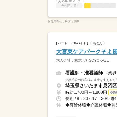
応募バロメーター
今が狙い目!
お仕事No.：
RO43188
[ パート・アルバイト ]
高収入
大宮東ケアパークそよ
求人会社：株式会社SOYOKAZE
看護師・准看護師
（業界
介護施設のお客様の健康を支えるお仕
埼玉県さいたま市見沼区 
時給1,700円～1,800円
交通
長期 / 8：30～17：3
◆有給休暇◆介護休暇◆育