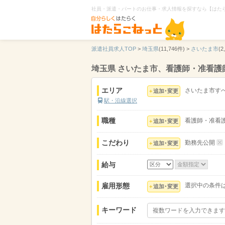
社員・派遣・パートのお仕事・求人情報を探すなら【はた
派遣社員求人TOP
>
埼玉県
(11,746件) >
さいたま市
(2
埼玉県 さいたま市、看護師・准看
エリア
さいたま市す
追加･変更
駅・沿線選択
職種
看護師・准看
追加･変更
こだわり
勤務先公開
追加･変更
給与
雇用形態
選択中の条件
追加･変更
キーワード