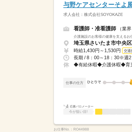
与野ケアセンターそよ
求人会社：株式会社SOYOKAZE
看護師・准看護師
（業界
介護施設のお客様の健康を支えるお仕
埼玉県さいたま市中央区 
時給1,430円～1,530円
交通
◆有給休暇◆介護休暇◆育
仕事の仕方
応募バロメーター
今が狙い目!
お仕事No.：
RO44988