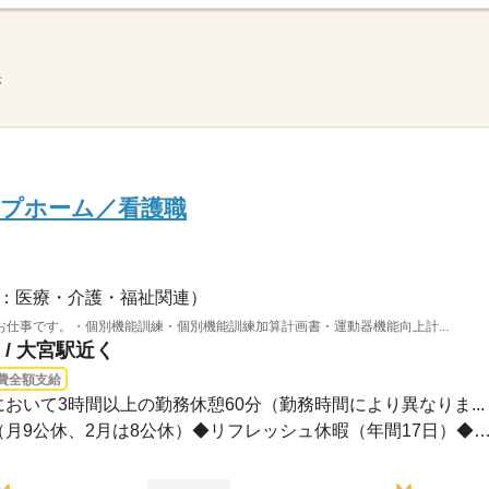
示
ープホーム／看護職
：医療・介護・福祉関連）
仕事です。・個別機能訓練・個別機能訓練加算計画書・運動器機能向上計...
/ 大宮駅近く
費全額支給
の間において3時間以上の勤務休憩60分（勤務時間により異なりま...
年間休日107日※シフト制（月9公休、2月は8公休）◆リフレッシュ休暇（年間17日）