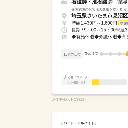
看護師・准看護師
（業界
介護施設のお客様の健康を支えるお仕
埼玉県さいたま市見沼区 
時給1,430円～1,600円
交通
長期 / 9：00～15：00
◆有給休暇◆介護休暇◆育
仕事の仕方
応募バロメーター
今が狙い目!
お仕事No.：
RO39297
[ パート・アルバイト ]