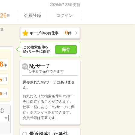
2026/8/7 23時更新
026
会員登録
ログイン
件
一覧
0
キープ中のお仕事
件
この検索条件を
保存
Myサーチに保存
6
件
Myサーチ
5件まで保存できます
5
円
保存されたMyサーチはありませ
ん。
円
0
お気に入りの検索条件をMyサー
チに保存することができます。
仕事一覧にある「Myサーチに保
存」ボタンから保存できます。
会員登録は不要です。
最近検索した条件