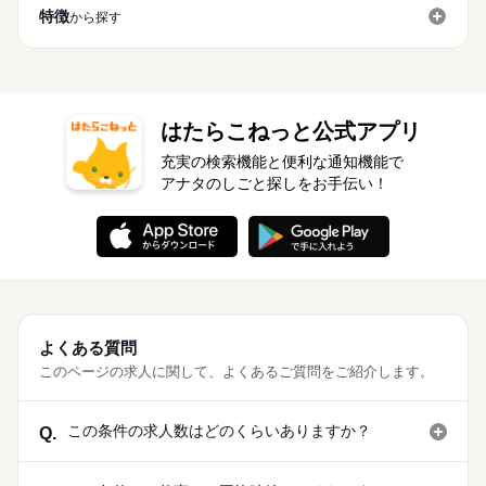
特徴
から探す
月曜 火曜 水曜 木曜 金曜 土曜 日曜 祝日
休日・休暇
◆完全週休2日（他希望休あり）
◆夏季休暇
◆年末年始休暇
◆産休・育休などの特別休暇あり
はたらこねっと公式アプリ
充実の検索機能と便利な通知機能で
アナタのしごと探しをお手伝い！
よくある質問
このページの求人に関して、よくあるご質問をご紹介します。
この条件の求人数はどのくらいありますか？
Q.