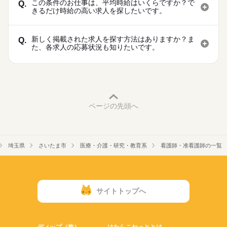
この条件のお仕事は、平均時給はいくらですか？で
Q.
きるだけ時給の高い求人を探したいです。
新しく掲載された求人を探す方法はありますか？ま
Q.
た、各求人の応募状況も知りたいです。
ページの先頭へ
埼玉県
さいたま市
医療・介護・研究・教育系
看護師・准看護師の一覧
サイトトップへ
ディップ（株）
はたらこねっととは