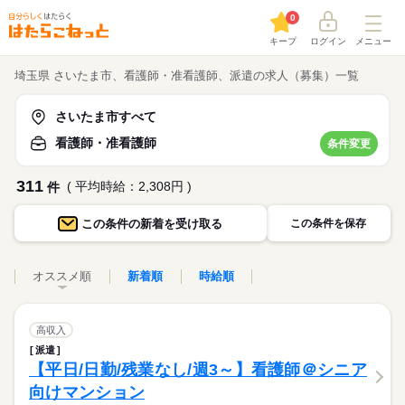
0
キープ
ログイン
メニュー
埼玉県 さいたま市、看護師・准看護師、派遣の求人（募集）一覧
さいたま市すべて
看護師・准看護師
条件変更
311
( 平均時給：2,308円 )
件
この条件の
新着を受け取る
この条件を保存
オススメ順
新着順
時給順
高収入
派遣
【平日/日勤/残業なし/週3～】看護師＠シニア
向けマンション