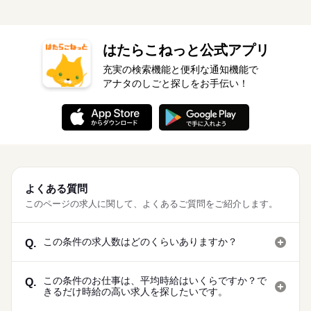
≪休日≫ ◆完全週休2日制 ◆夏季休暇 ◆冬季休暇 ◆有給休暇
など 希望休あり♪
はたらこねっと公式アプリ
続きを読む
充実の検索機能と便利な通知機能で
アナタのしごと探しをお手伝い！
よくある質問
このページの求人に関して、よくあるご質問をご紹介します。
この条件の求人数はどのくらいありますか？
Q.
この条件のお仕事は、平均時給はいくらですか？で
Q.
きるだけ時給の高い求人を探したいです。