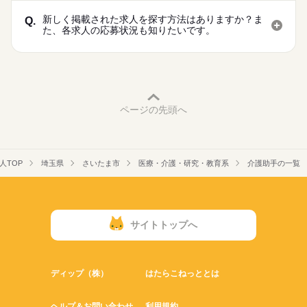
新しく掲載された求人を探す方法はありますか？ま
Q.
た、各求人の応募状況も知りたいです。
ページの先頭へ
人TOP
埼玉県
さいたま市
医療・介護・研究・教育系
介護助手の一覧
サイトトップへ
ディップ（株）
はたらこねっととは
ヘルプ＆お問い合わせ
利用規約