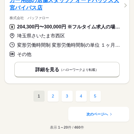
カー用品の店舗スタッフ／オートバックス大
宮バイパス店
株式会社 バッファロー
204,300円〜300,000円 ※フルタイム求人の場合は月額（換算額）、パート求人の場合は時間額を表示しています。
埼玉県さいたま市西区
変形労働時間制 変形労働時間制の単位 １ヶ月単位 就業時間１ 9時30分〜20時50分 就業時間に関する特記事項 シフト制
その他
詳細を見る
（ハローワークより転載）
1
2
3
4
5
次のページへ
表示
1～20
件 /
460
件