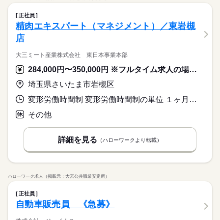
正社員
精肉エキスパート（マネジメント）／東岩槻
店
大三ミート産業株式会社 東日本事業本部
284,000円〜350,000円 ※フルタイム求人の場合は月額（換算額）、パート求人の場合は時間額を表示しています。
埼玉県さいたま市岩槻区
変形労働時間制 変形労働時間制の単位 １ヶ月単位 就業時間１ 7時00分〜16時30分 就業時間に関する特記事項 週４４時間特例事業場
その他
詳細を見る
（ハローワークより転載）
ハローワーク求人（掲載元：大宮公共職業安定所）
正社員
自動車販売員 《急募》