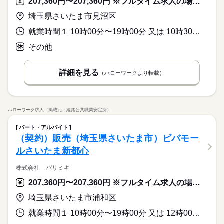
207,360円〜207,360円 ※フルタイム求人の場合は月額（換算額）、パート求人の場合は時間額を表示しています。
携帯販売のSTAFF募集です！
の手続き ＼接客や販売経験が活かせます／ ◎大手グループで安
続きを読む
◇接客・販売経験
しずか
にぎやか
職場の様子
未経験の方や、正社員経験がなくても大丈夫◎
定した雇用と福利厚生 ◎入社後のキャリア研修充実 ◎未経験か
◇データ入力など事務経験
埼玉県さいたま市見沼区
サービス関連
業界
入職まで弊社の担当が手厚くサポートいたします！！
らご就業可能！！ ・アルバイトで販売や接客経験がある方 ・人
と接するのが好きな方 ・無理のない働き方でもしっかり成長し
就業時間１ 10時00分〜19時00分 又は 10時30分〜19時30分の時間の間の8時間程度 就業時間に関する特記事項 勤務時間・曜日は相談に応じます。お気軽にお問合せください。
応募資格
たい方 まずはご質問だけでもOK！ お気軽にお問い合わせくだ
月給 242,000円～
給与
【こんな経験が活かせます】
その他
さい。
詳しい募集要項をすべて見る
お仕事の特徴
◇コールセンター経験
基本月給例
携帯販売のSTAFF募集です！
働く人の待遇向上
◇接客・販売経験
・218,000円～
未経験の方や、正社員経験がなくても大丈夫◎
詳細を見る
◇データ入力など事務経験
（ハローワークより転載）
・残業15時間を含んだ収入例の金額となります
高収入
入職まで弊社の担当が手厚くサポートいたします！！
応募する
基本特徴
月給 242,000円～
給与
未経験OK
長期
新卒・第二
20代活躍
30代活躍
人材紹介
期間・時間
続きを読む
詳しい募集要項をすべて見る
ハローワーク求人（掲載元：姫路公共職業安定所）
基本月給例
・08：30～17：30 ・09：00～18：00 ・09：30～18：30 ・10：
募集条件
働く人の待遇向上
基本特徴
高収入
・218,000円～
00～19：00 など 就業時間は配属店舗によって異なります♪ （実
パート・アルバイト
大量募集
交通費
勤務地固定
主婦・主夫
WEB登録
・残業15時間を含んだ収入例の金額となります
未経験OK
新卒・第二
20代活躍
30代活躍
人材紹介
働8時間/休憩60分）
（契約）販売（埼玉県さいたま市）ビバモー
応募する
募集条件
就業時間・曜日
ルさいたま新都心
続きを読む
大量募集
交通費
勤務地固定
主婦・主夫
WEB登録
残業なし
残20未満
平日休み
家庭都合休可
長期
期間・時間
続きを読む
就業時間・曜日
株式会社 パリミキ
シフト勤務
・08：30～17：30 ・09：00～18：00 ・09：30～18：30 ・10：
残業なし
残20未満
平日休み
家庭都合休可
207,360円〜207,360円 ※フルタイム求人の場合は月額（換算額）、パート求人の場合は時間額を表示しています。
休日・休暇
00～19：00 など 就業時間は配属店舗によって異なります♪ （実
働き方・環境
シフト勤務
働8時間/休憩60分）
◆365日稼働/週5日勤務
埼玉県さいたま市浦和区
大手企業
ブランクOK
社会保険制度
研修制度
働き方・環境
・完全週休2日制
続きを読む
就業時間１ 10時00分〜19時00分 又は 12時00分〜21時00分の時間の間の8時間程度 就業時間に関する特記事項 勤務時間・曜日は相談に応じます。お気軽にお問合せください。
・年間有給10～20日付与
大手企業
ブランクOK
社会保険制度
研修制度
制服あり
日払い
週払い
禁煙・分煙
駅5分以内