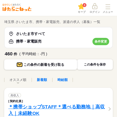
0
キープ
ログイン
メニュー
埼玉県 さいたま市、携帯・家電販売、派遣の求人（募集）一覧
さいたま市すべて
携帯・家電販売
条件変更
460
( 平均時給：-円 )
件
この条件の
新着を受け取る
この条件を保存
オススメ順
新着順
時給順
高収入
契約社員
＊携帯ショップSTAFF＊選べる勤務地｜高収
入｜未経験OK