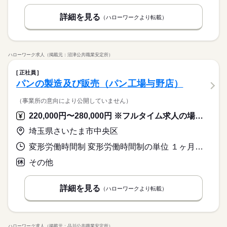
詳細を見る
（ハローワークより転載）
ハローワーク求人（掲載元：沼津公共職業安定所）
正社員
パンの製造及び販売（パン工場与野店）
（事業所の意向により公開していません）
220,000円〜280,000円 ※フルタイム求人の場合は月額（換算額）、パート求人の場合は時間額を表示しています。
埼玉県さいたま市中央区
変形労働時間制 変形労働時間制の単位 １ヶ月単位 就業時間１ 6時00分〜15時00分 就業時間２ 7時00分〜16時00分 就業時間３ 8時00分〜17時00分 就業時間に関する特記事項 実働８時間のシフト制
その他
詳細を見る
（ハローワークより転載）
ハローワーク求人（掲載元：品川公共職業安定所）