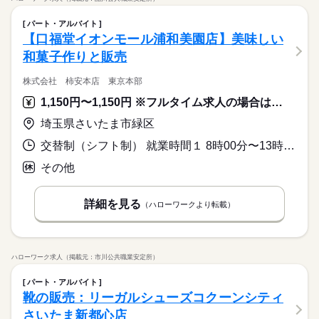
パート・アルバイト
【口福堂イオンモール浦和美園店】美味しい
和菓子作りと販売
株式会社 柿安本店 東京本部
1,150円〜1,150円 ※フルタイム求人の場合は月額（換算額）、パート求人の場合は時間額を表示しています。
埼玉県さいたま市緑区
交替制（シフト制） 就業時間１ 8時00分〜13時00分 就業時間２ 13時00分〜17時00分 就業時間３ 17時00分〜22時00分 又は 8時00分〜22時00分の時間の間の4時間以上 就業時間に関する特記事項 就業日数・曜日・時間
その他
詳細を見る
（ハローワークより転載）
ハローワーク求人（掲載元：市川公共職業安定所）
パート・アルバイト
靴の販売：リーガルシューズコクーンシティ
さいたま新都心店