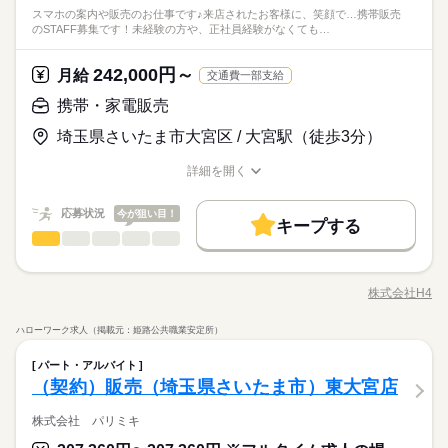
スマホの案内や販売のお仕事です♪来店されたお客様に、笑顔で…携帯販売
のSTAFF募集です！未経験の方や、正社員経験がなくても…
242,000円～
月給
交通費一部支給
携帯・家電販売
埼玉県さいたま市大宮区 / 大宮駅（徒歩3分）
詳細を開く
職種/応募資格
お仕事の特徴
給与/時間/休日
応募状況
今が狙い目！
キープする
携帯・家電販売
職種
低い
高い
多い年齢層
※この求人情報は株式会社H4による職業紹介になります。 ◇◆
具体的には◆◇ スマホの案内や販売のお仕事です♪ 来店された
株式会社H4
男性
女性
男女の割合
職種/応募資格
お仕事の特徴
給与/時間/休日
お客様に、 笑顔で接客ができればOK♪ ・来店されたお客様への
続きを読む
接客対応 ・スマホの操作方法の説明 ・新規契約・機種変更など
ハローワーク求人（掲載元：姫路公共職業安定所）
の手続き ＼接客や販売経験が活かせます／ ◎大手グループで安
続きを読む
しずか
にぎやか
職場の様子
携帯・家電販売
職種
定した雇用と福利厚生 ◎入社後のキャリア研修充実 ◎未経験か
低い
高い
多い年齢層
パート・アルバイト
サービス関連
業界
らご就業可能！！ ・アルバイトで販売や接客経験がある方 ・人
※この求人情報は株式会社H4による職業紹介になります。 ◇◆
（契約）販売（埼玉県さいたま市）東大宮店
と接するのが好きな方 ・無理のない働き方でもしっかり成長し
応募資格
具体的には◆◇ スマホの案内や販売のお仕事です♪ 来店された
たい方 まずはご質問だけでもOK！ お気軽にお問い合わせくだ
男性
女性
男女の割合
お客様に、 笑顔で接客ができればOK♪ ・来店されたお客様への
株式会社 パリミキ
【こんな経験が活かせます】
さい。
続きを読む
接客対応 ・スマホの操作方法の説明 ・新規契約・機種変更など
◇コールセンター経験