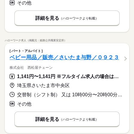
その他
制服あり
日払い
週払い
禁煙・分煙
駅5分以内
派遣活躍中
ルーティン
英語不要
休日・休暇
派遣活躍中
ルーティン
英語不要
◆365日稼働/週5日勤務
詳細を見る
（ハローワークより転載）
・完全週休2日制
・年間有給10～20日付与
ハローワーク求人（掲載元：姫路公共職業安定所）
パート・アルバイト
ベビー用品／販売／さいたま与野／０９２３
株式会社 西松屋チェーン
1,141円〜1,141円 ※フルタイム求人の場合は月額（換算額）、パート求人の場合は時間額を表示しています。
埼玉県さいたま市中央区
交替制（シフト制） 又は 10時00分〜20時00分の時間の間の3時間以上 就業時間に関する特記事項 店舗営業時間内で３～７時間程度
その他
詳細を見る
（ハローワークより転載）