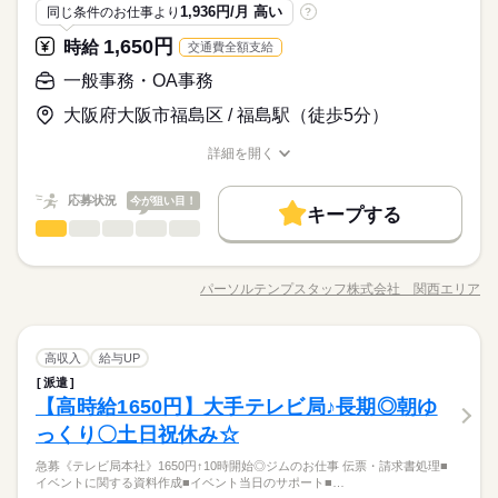
も☆ 9月・10月スタートもご相談ください♪
しずか
にぎやか
応募資格
職場の様子
の収入アップも実績多数！ 主婦（夫）の方のオフィスワークデ
1,936円/月 高い
同じ条件のお仕事より
?
ビューを応援◎
◆未経験者歓迎！ ※タッチタイピングができる方歓迎。 ▼オ
1,650円
お仕事の特徴
時給
交通費全額支給
時給 1,400円～1,450円
給与
フィスワークデビューを応援します！▼ すきま時間に自分のペ
詳しい募集要項をすべて見る
◆最寄り駅から徒歩圏内！自転車通勤ＯＫ！近くに飲食店・コ
基本特徴
ースで学べるスマホ学習アプリ 「ぽけっと」など未経験の方を
一般事務・OA事務
【月収例】250,250円～259,187円（残業代含む）
ンビニあり！ 派遣スタッフが活躍中の職場！同業務の方も
支えるサポートが充実◎ ―･―･―･―･―･―･―･―･―･―･―･
未経験OK
新卒・第二
20代活躍
30代活躍
40代活躍
いるので安心して就業できます！
大阪府大阪市福島区 / 福島駅（徒歩5分）
―･―･― データ入力などの人気お仕事も多数あり♪ パートから
続きを読む
―･―･―･―･―･―･―･―･―･―･―･―･―･―
応募する
募集条件
の収入アップも実績多数！ 主婦（夫）の方のオフィスワークデ
このお仕事は、働いた分の給料を給料日を待たずに受け取れる
詳細を開く
ビューを応援◎
『速払いサービス』を利用できます（利用規定あり）
交通費
即日スタート
履歴書不要
WEB登録
職種/応募資格
お仕事の特徴
給与/時間/休日
続きを読む
時給 1,400円～1,450円
給与
詳しい募集要項をすべて見る
就業時間・曜日
基本特徴
応募状況
今が狙い目！
【月収例】250,250円～259,187円（残業代含む）
キープする
3ヵ月以上
期間・時間
残業なし
一般事務・OA事務
残10未満
残20未満
土日祝休
職種
未経験OK
新卒・第二
20代活躍
30代活躍
40代活躍
低い
高い
多い年齢層
募集条件
―･―･―･―･―･―･―･―･―･―･―･―･―･―
交通費
即日スタート
履歴書不要
WEB登録
9：00～17：30
【人気】朝ゆっくり10時～★有名テレビ局×事務のお仕事♪ ■経
応募する
働き方・環境
このお仕事は、働いた分の給料を給料日を待たずに受け取れる
※残業はほとんどありません。
就業時間・曜日
費の精算 ■イベントに関する資料の作成 ■イベント当日のサポー
パーソルテンプスタッフ株式会社 関西エリア
社会保険制度
研修制度
資格支援
日払い
週払い
『速払いサービス』を利用できます（利用規定あり）
男性
女性
男女の割合
※休憩は６０分です。
職種/応募資格
お仕事の特徴
給与/時間/休日
続きを読む
ト ■郵便物の対応 ■電話対応（取次ぎ程度♪）‥‥など ※演劇・
働き方・環境
残業なし
残10未満
残20未満
土日祝休
続きを読む
舞台をメインで扱う部署でのお仕事です★ ＼コチラのお仕事以
禁煙・分煙
ルーティン
英語不要
PC不要
社会保険制度
研修制度
資格支援
日払い
週払い
外もご紹介可能／ 人気大学や官公庁での事務、 大手企業で正社
続きを読む
ひとりで
みんなで
仕事の仕方
3ヵ月以上
期間・時間
一般事務・OA事務
職種
員が目指せるお仕事や 電話ナシのデータ入力など多数♪＊ 今な
高収入
給与UP
土曜 日曜 祝日
休日・休暇
禁煙・分煙
ルーティン
英語不要
PC不要
低い
高い
多い年齢層
映像・音響・マルチメディア関連
業界
ら9月や10月スタートのお仕事も◎ ＊オンライン登録実施中＊
派遣
9：00～17：30
【人気】朝ゆっくり10時～★有名テレビ局×事務のお仕事♪ ■経
※土・日・祝がお休みです。
おうちでWEBからカンタンに登録OK♪ 非公開求人もたくさんあ
しずか
にぎやか
【高時給1650円】大手テレビ局♪長期◎朝ゆ
応募資格
職場の様子
※残業はほとんどありません。
費の精算 ■イベントに関する資料の作成 ■イベント当日のサポー
るので まずはお気軽にご登録ください＊
男性
女性
男女の割合
※休憩は６０分です。
ト ■郵便物の対応 ■電話対応（取次ぎ程度♪）‥‥など ※演劇・
っくり〇土日祝休み☆
◆未経験者歓迎！ 経験のない方も 学んで活躍できる環境です！
続きを読む
舞台をメインで扱う部署でのお仕事です★ ＼コチラのお仕事以
＼ハジメテさんも安心＊／ PCの基本操作から電話応対など ビ
20代・30代が活躍中です★穏やかな方が多く人間関係もGOO
急募《テレビ局本社》1650円↑10時開始◎ジムのお仕事 伝票・請求書処理■
外もご紹介可能／ 人気大学や官公庁での事務、 大手企業で正社
続きを読む
ジネススキルの基礎を学べる研修が充実◎ スキルアップしたい
ひとりで
みんなで
仕事の仕方
イベントに関する資料作成■イベント当日のサポート■…
D！演劇・舞台がメインの部署！部署内の頼まれ仕事や庶務をお
員が目指せるお仕事や 電話ナシのデータ入力など多数♪＊ 今な
土曜 日曜 祝日
休日・休暇
方向けに おうちで受講できるe-ラーニングや 資格取得支援制度