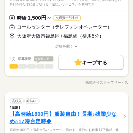
土曜 日曜 祝日
休日・休暇
了後は、PCに対応内容の記録をして一連の流れが完了！ ＊＊＊
続きを読む
1日7h以下
16時前退社
土日祝休
◇電話での対応業務経験者（事務経験のみでも可）
ひとりで
みんなで
仕事の仕方
料日を待たずに受け取れる『速払いサービス』を利用でき…
00以降や大型連休の勤務は別途手当つき♪ 神戸市灘区での勤務も
＊＊＊＊＊＊＊＊＊＊＊＊＊＊＊＊＊＊＊＊＊＊＊＊＊＊＊＊
ブランクOK
産休・育休
社会保険制度
研修制度
◇PC入力ができる方
働き方・環境
完全週休2日制
サービス関連
業界
あります◎ 充実した研修・フォロー制度が魅力！
＊＊＊＊＊＊＊＊＊＊＊＊＊＊＊＊＊＊＊＊＊＊＊＊＊＊ 《あ
◇土日祝含む週3日以上勤務できる方
※特別休暇（夏季・年末年始）、慶弔休暇
ブランクOK
産休・育休
社会保険制度
研修制度
資格支援
服装自由
禁煙・分煙
バイク自転車
少人数
のJAFコールセンター》 にて、車の事故受付＆現在地の特定！
1,500円～
しずか
にぎやか
応募資格
時給
職場の様子
交通費一部支給
続きを読む
「夕方には家に帰りたい」「朝遅めの出勤が良い」など、 それ
資格支援
服装自由
禁煙・分煙
バイク自転車
少人数
ルーティン
英語不要
＼未経験の方も活躍中／
コールセンター（テレフォンオペレーター）
ぞれのライフスタイルに合わせて働けます（＊＾＾＊）
時給 1,550円～2,020円
給与
ルーティン
英語不要
詳しい募集要項をすべて見る
《社団法人JAFでのお仕事で安心》 シフトパターン多数！ 18：
大阪府大阪市福島区 / 福島駅（徒歩5分）
◇電話での対応業務経験者（事務経験のみでも可）
◎交通費支給 上限30,000円/月 ◎集合研修・OJT研修1,500円/時
お仕事の特徴
00以降や大型連休の勤務は別途手当つき♪ 神戸市灘区での勤務も
◇PC入力ができる方
です！ （1）独り立ち後1,530円 （2）1年後1,550円 （3）2
あります◎ 充実した研修・フォロー制度が魅力！
基本特徴
詳細を開く
◇土日祝含む週3日以上勤務できる方
年後1,600円 以降、 SSV1,650円⇒SV1,750円⇒1,850円⇒1,950
職種/応募資格
お仕事の特徴
給与/時間/休日
応募する
円 ⇒研修担当1,730円⇒1,830円⇒2,020円 ＼＋αで手当も充実！
30代活躍
40代活躍
50代活躍
続きを読む
／ ・着台後、18時～22時の稼働の間：+100円/時UP♪ ・GW、お
続きを読む
応募状況
今が狙い目！
キープする
募集条件
時給 1,550円～2,020円
給与
盆、年末年始手当あり 8時間～勤務：5,000円/日 6時間～勤務：
コールセンター（テレフォンオペレーター）
職種
詳しい募集要項をすべて見る
低い
高い
多い年齢層
3,000円/日 4時間～6時間勤務：2,000円/日 3～4時間勤務：1,000
勤務先公開
大量募集
交通費
勤務地固定
履歴書不要
続きを読む
◎交通費支給 上限30,000円/月 ◎集合研修・OJT研修1,500円/時
≪交通システム関連の会社≫残業ほぼなし！長期でお仕事でき
円/日 を支給♪
長期
期間・時間
です！ （1）独り立ち後1,530円 （2）1年後1,550円 （3）2
就業時間・曜日
基本特徴
る環境を整えています♪ 【お仕事の内容】問い合わせ対応
募集条件
30代活躍
40代活躍
50代活躍
年後1,600円 以降、 SSV1,650円⇒SV1,750円⇒1,850円⇒1,950
株式会社スタッフサービス
男性
女性
男女の割合
＊扶養内、フルタイム・・・選べるシフト総17パターン＊ ご希
職種/応募資格
お仕事の特徴
給与/時間/休日
（料金の確認、解約案内）などをお願いします。 ▼こちらのお
応募する
残業なし
10時～出社
17時～出社
1日7h以下
円 ⇒研修担当1,730円⇒1,830円⇒2,020円 ＼＋αで手当も充実！
勤務先公開
大量募集
交通費
勤務地固定
履歴書不要
続きを読む
望に合う時間がきっと見つかるはず！ ＼強制的な残業はござい
仕事のほかにも 電話なしのコツコツ系データ入力や英語を使う
／ ・着台後、18時～22時の稼働の間：+100円/時UP♪ ・GW、お
続きを読む
就業時間・曜日
ません！！／ --------------------------------------------------------------- ◎実
週2・3日
週4日
平日休み
シフト勤務
事務、 大学やコールセンターなどのお仕事も扱っています。 在
続きを読む
ひとりで
みんなで
仕事の仕方
盆、年末年始手当あり 8時間～勤務：5,000円/日 6時間～勤務：
働5h 17時開始 ◎実働8h、休憩1h 9～13時開始 ◎実働10h、
コールセンター（テレフォンオペレーター）
職種
宅のお仕事があるエリアも☆ 9月・10月スタートもご相談くださ
高収入
給与UP
残業なし
10時～出社
17時～出社
1日7h以下
低い
高い
多い年齢層
3,000円/日 4時間～6時間勤務：2,000円/日 3～4時間勤務：1,000
働き方・環境
IT・通信関連
休憩1h（最大、週4日勤務） 9～11時開始 -----------------------------
業界
続きを読む
続きを読む
い♪
派遣
≪交通システム関連の会社≫残業ほぼなし！長期でお仕事でき
円/日 を支給♪
週2・3日
週4日
平日休み
シフト勤務
長期
期間・時間
---------------------------------- ■研修 ・集合研修（1ヶ月） 週5日、9：
大手企業
学校・公的
ブランクOK
産休・育休
しずか
にぎやか
【高時給1800円】服装自由！長期♪残業少な
応募資格
職場の様子
る環境を整えています♪ 【お仕事の内容】問い合わせ対応
働き方・環境
30～17：30（休憩1時間） 10名程度（座学、ロープレ、端末操
男性
女性
男女の割合
＊扶養内、フルタイム・・・選べるシフト総17パターン＊ ご希
（料金の確認、解約案内）などをお願いします。 ▼こちらのお
社会保険制度
研修制度
服装自由
禁煙・分煙
め○17時台定時◆
◆未経験者歓迎！ ※コールセンターでの経験がある方歓迎。
作） ↓ ・OJT研修（2ヶ月） 週4-5日、9：00～18：00（シフト
月曜 火曜 水曜 木曜 金曜 土曜 日曜 祝日
休日・休暇
続きを読む
大手企業
学校・公的
ブランクOK
産休・育休
望に合う時間がきっと見つかるはず！ ＼強制的な残業はござい
仕事のほかにも 電話なしのコツコツ系データ入力や英語を使う
▼オフィスワークデビューを応援します！▼ すきま時間に自分
勤務） 実際の問合わせをお聞きし端末へ入力。 そばにSVがい
駅5分以内
社員食堂
派遣活躍中
英語不要
PC不要
ません！！／ --------------------------------------------------------------- ◎実
◆駅近エリアでアクセス抜群☆周辺に飲食店・コンビニがあり
高時給1800円！有名食品パッケージに携わる！事務のお仕事 版下作成、修
事務、 大学やコールセンターなどのお仕事も扱っています。 在
続きを読む
土日祝含むシフト制 ▼希望休 週4～：5日/月まで 週3日：9日/月
社会保険制度
研修制度
服装自由
禁煙・分煙
のペースで学べるスマホ学習アプリ 「ぽけっと」など未経験の
るので安心♪ ↓ 計3回の試験に合格すると着台へ☆ ※神戸の場合
ひとりで
みんなで
仕事の仕方