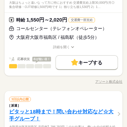
働き方・環境
お仕事に慣れてきたら 週1～2日の在宅勤務が可能です♪ ＼勤務
大阪はちょっと遠いな って方に特におすすめ 交通費支給上限30,000円/月◎
士、金融機関とのやり取り ・経理関連資料の作成、ファイリン
続きを読む
シフト勤務
ひとりで
みんなで
仕事の仕方
集合研修・OJT研修1,500円/時です 1）独り立ち後1,530円 2）1…
時間の相談OK／ ご希望の時間で勤務することが可能です★ お
グ ・その他、経理や財務に関連する事務業務
その他慶弔休暇、年次有給休暇など
大手企業
ブランクOK
産休・育休
社会保険制度
働き方・環境
商社関連
業界
子さんのお迎えがある方も 安心してご勤務いただけます！
土曜 日曜 祝日
休日・休暇
時給 1,600円～1,700円
給与
大手企業
ブランクOK
産休・育休
社会保険制度
研修制度
資格支援
禁煙・分煙
社員食堂
派遣活躍中
詳しい募集要項をすべて見る
1,550円～2,020円
しずか
にぎやか
応募資格
時給
職場の様子
交通費一部支給
入社後～必須スキル習得まで（4-7ヶ月程度）：土日祝休み
続きを読む
※交通費：月3万円まで支給
研修制度
資格支援
禁煙・分煙
社員食堂
派遣活躍中
英語不要
⇒必須スキル習得後、土曜出勤が2ヶ月に1回程度
・経理事務の経験がある方
コールセンター（テレフォンオペレーター）
（土曜出勤のインセンティブあり/平日に代休あり）
→経験年数・ブランクは不問です
英語不要
kkw_bcov2106
活かせるスキル
お仕事に慣れてきたら 週1～2日の在宅勤務が可能です♪ ＼勤務
応募する
大阪府大阪市福島区 / 福島駅（徒歩5分）
活かせるスキル
お仕事の特徴
Word
Excel
PowerPoint
時間の相談OK／ ご希望の時間で勤務することが可能です★ お
Word
Excel
PowerPoint
その他慶弔休暇、年次有給休暇など
子さんのお迎えがある方も 安心してご勤務いただけます！
働く人の待遇向上
詳細を開く
時給 1,600円～1,700円
給与
長期
期間・時間
職種/応募資格
お仕事の特徴
給与/時間/休日
詳しい募集要項をすべて見る
高収入
給与UP
続きを読む
※交通費：月3万円まで支給
9：00～18：00 休憩60分 ※時短勤務の相談OK 例）9：00～1
応募状況
今が狙い目！
キープする
7：00、10：00～16：00など ■残業：基本なし ※月末月初のみ
基本特徴
コールセンター（テレフォンオペレーター）
kkw_bcov2106
職種
残業を お願いされる可能性がございます。 残業の対応が難しい
低い
高い
多い年齢層
応募する
20代活躍
30代活躍
40代活躍
50代活躍
正社員登用
続きを読む
方も「残業まったくなし」で 先方へ相談可能なので、面談時に
車やバイクの故障・事故の受付◎ 専用マップで車の位置特定が
お伝えください！
続きを読む
募集条件
働く人の待遇向上
メインです！ ■お伺いする内容 ・お客様の個人情報、車種 ・現
基本特徴
高収入
給与UP
アソート株式会社
男性
女性
長期
男女の割合
期間・時間
職種/応募資格
お仕事の特徴
給与/時間/休日
在位置（○○県の○○駅から北に進んで、踏切を過ぎた所にある駐
交通費
即日スタート
勤務地固定
主婦・主夫
20代活躍
30代活躍
40代活躍
50代活躍
正社員登用
続きを読む
車場） ・状況（パンク、バッテリー上がり・・etc） →案内終
9：00～18：00 休憩60分 ※時短勤務の相談OK 例）9：00～1
募集条件
外国人/留学生
履歴書不要
WEB登録
土曜 日曜 祝日
休日・休暇
了後は、PCに対応内容の記録をして一連の流れが完了！ ＊＊＊
続きを読む
7：00、10：00～16：00など ■残業：基本なし ※月末月初のみ
ひとりで
みんなで
仕事の仕方
コールセンター（テレフォンオペレーター）
職種
＊＊＊＊＊＊＊＊＊＊＊＊＊＊＊＊＊＊＊＊＊＊＊＊＊＊＊＊
3日以内公開
交通費
即日スタート
勤務地固定
主婦・主夫
残業を お願いされる可能性がございます。 残業の対応が難しい
低い
高い
多い年齢層
完全週休2日制
就業時間・曜日
サービス関連
業界
続きを読む
＊＊＊＊＊＊＊＊＊＊＊＊＊＊＊＊＊＊＊＊＊＊＊＊＊＊ 《あ
方も「残業まったくなし」で 先方へ相談可能なので、面談時に
派遣
車やバイクの故障・事故の受付◎ 専用マップで車の位置特定が
※特別休暇（夏季・年末年始）、慶弔休暇
外国人/留学生
履歴書不要
WEB登録
のJAFコールセンター》 にて、車の事故受付＆現在地の特定！
残業なし
残10未満
残20未満
10時～出社
しずか
にぎやか
ピタッと18時まで！問い合わせ対応など☆大
お伝えください！
応募資格
続きを読む
職場の様子
メインです！ ■お伺いする内容 ・お客様の個人情報、車種 ・現
就業時間・曜日
「夕方には家に帰りたい」「朝遅めの出勤が良い」など、 それ
男性
女性
男女の割合
在位置（○○県の○○駅から北に進んで、踏切を過ぎた所にある駐
1日7h以下
16時前退社
土日祝休
手グループ！
＼未経験の方も活躍中／
ぞれのライフスタイルに合わせて働けます（＊＾＾＊）
続きを読む
残業なし
残10未満
残20未満
10時～出社
車場） ・状況（パンク、バッテリー上がり・・etc） →案内終
働き方・環境
《社団法人JAFでのお仕事で安心》 シフトパターン多数！ 18：
大阪府大阪市福島区 月収例】296,250円 このお仕事は、働いた分の給料を給