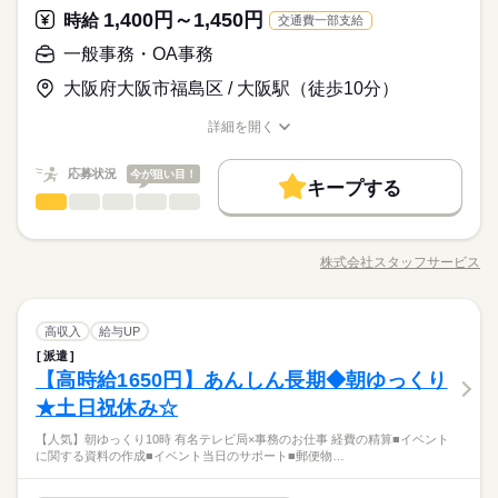
続きを読む
お仕事の特徴
1,400円～1,450円
応募資格
時給
交通費一部支給
基本特徴
〈オススメ案件〉 ・未経験OK ・服装自由（動きやすい格好）
一般事務・OA事務
時給 1,350円～
給与
・15時退社 ・残業なし 【必須条件】 ・普通自動車免許（AT限
未経験OK
20代活躍
30代活躍
詳しい募集要項をすべて見る
40代活躍
50代活躍
飲食店やスイーツ販売店へいちごの配送！
大阪府大阪市福島区 / 大阪駅（徒歩10分）
定可）
人材紹介
詳細を開く
続きを読む
長期
期間・時間
募集条件
続きを読む
職種/応募資格
お仕事の特徴
給与/時間/休日
応募する
6：00～15：00 休憩60分（実働8時間）
交通費
WEB登録
WEB選考完結
基本特徴
応募状況
今が狙い目！
キープする
※7：00～でも相談可
時給 1,350円～
給与
未経験OK
20代活躍
30代活躍
40代活躍
50代活躍
一般事務・OA事務
就業時間・曜日
職種
詳しい募集要項をすべて見る
※上記時間で週2～週5
低い
高い
多い年齢層
残業なし
平日休み
人材紹介
◎貸し会議室の予約サービスを提供する会社◎残業がほとんど
ない魅力的なお仕事ですよ！ 【お願いしたいお仕事の内
募集条件
交通費
WEB登録
WEB選考完結
株式会社スタッフサービス
働き方・環境
男性
女性
長期
男女の割合
期間・時間
続きを読む
職種/応募資格
お仕事の特徴
水曜 日曜 祝日
給与/時間/休日
休日・休暇
容】会場予約の受付・調整、メール対応、下見来客対応、請求
応募する
就業時間・曜日
働き方・環境
続きを読む
残業なし
平日休み
書・見積作成、入金処理、データ入力、ファイリング、電話応
ブランクOK
服装自由
禁煙・分煙
バイク自転車
6：00～15：00 休憩60分（実働8時間）
■水・日・祝日お休み
ブランクOK
服装自由
禁煙・分煙
バイク自転車
対などをお願いします。 ▼こちらのお仕事のほかにも 電話なし
続きを読む
※7：00～でも相談可
ひとりで
みんなで
仕事の仕方
少人数
ルーティン
英語不要
PC不要
電話なし
一般事務・OA事務
職種
のコツコツ系データ入力や英語を使う事務、 大学やコールセン
高収入
給与UP
※上記時間で週2～週5
低い
高い
多い年齢層
少人数
ルーティン
英語不要
PC不要
電話なし
サービス関連
業界
ターなどのお仕事も扱っています。 在宅のお仕事があるエリア
派遣
◎貸し会議室の予約サービスを提供する会社◎残業がほとんど
も☆ 9月・10月スタートもご相談ください♪
しずか
にぎやか
【高時給1650円】あんしん長期◆朝ゆっくり
応募資格
職場の様子
ない魅力的なお仕事ですよ！ 【お願いしたいお仕事の内
男性
女性
男女の割合
水曜 日曜 祝日
休日・休暇
容】会場予約の受付・調整、メール対応、下見来客対応、請求
★土日祝休み☆
◆未経験者歓迎！ ※タッチタイピングができる方歓迎。 ▼オ
続きを読む
書・見積作成、入金処理、データ入力、ファイリング、電話応
フィスワークデビューを応援します！▼ すきま時間に自分のペ
■水・日・祝日お休み
◆最寄り駅から徒歩圏内！自転車通勤ＯＫ！近くに飲食店・コ
【人気】朝ゆっくり10時 有名テレビ局×事務のお仕事 経費の精算■イベント
対などをお願いします。 ▼こちらのお仕事のほかにも 電話なし
続きを読む
ースで学べるスマホ学習アプリ 「ぽけっと」など未経験の方を
ひとりで
みんなで
仕事の仕方
に関する資料の作成■イベント当日のサポート■郵便物…
ンビニあり！ 派遣スタッフが活躍中の職場！同業務の方も
のコツコツ系データ入力や英語を使う事務、 大学やコールセン
支えるサポートが充実◎ ―･―･―･―･―･―･―･―･―･―･―･
サービス関連
業界
いるので安心して就業できます！
ターなどのお仕事も扱っています。 在宅のお仕事があるエリア
―･―･― データ入力などの人気お仕事も多数あり♪ パートから
続きを読む