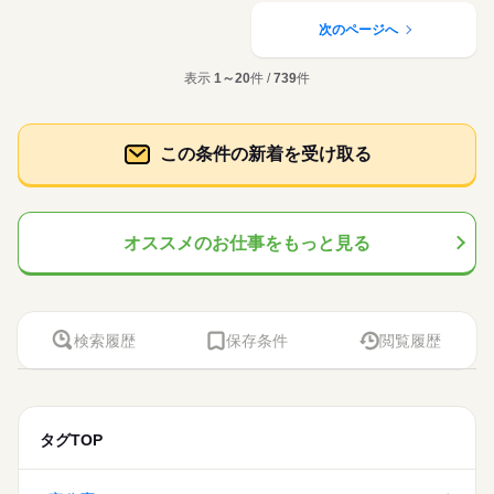
残20未満
10時～出社
1日7h以下
土日祝休
◎通関業者で事務のお仕事をお願いします ・書類作成 →輸出入
応募資格
働き方・環境
に関わる通関申告書類の作成 ・貨物の配送手配 ・スケジュール
次のページへ
家庭都合休可
ひとりで
みんなで
仕事の仕方
調整 →船会社と顧客との連絡調整業務 ▼こちらのお仕事以外に
土曜 日曜 祝日
休日・休暇
事務の経験がある方 【オフィスワークデビュー大歓迎！】 前職
大手企業
ブランクOK
産休・育休
社会保険制度
働き方・環境
続きを読む
も...▼ ・大手企業でのお仕事 ・人気の在宅や大学事務のお仕
が飲食やアパレルなどで オフィスワーク初挑戦！という 先輩方
＜土日祝休み＞
表示
1～20
件 /
739
件
大手企業
ブランクOK
産休・育休
社会保険制度
【残業少なめ＆勤務時間・日数選べます！週4日や時短もO
研修制度
資格支援
禁煙・分煙
駅5分以内
事 など たくさんのお仕事の中からあなたのご希望に合わせて
続きを読む
も多くいらっしゃいます！ オフィス未経験でもチャレンジでき
しずか
にぎやか
職場の様子
K！】 【就業環境◎駅チカ＆自社ビル！幅広い世代の方が活躍
選べます♪ 09月、10月スタートのご希望の方も まずはお気軽に
る お仕事が他にもたくさん♪ 就業前にも、オンラインでの研修
研修制度
資格支援
禁煙・分煙
駅5分以内
派遣活躍中
少人数
ルーティン
PC不要
運輸関連
業界
中の職場です！】 ◎ご経験を活かしたい方におすすめ！通関士
ご相談ください☆
など サポート体制も整えていますので 安心してご応募ください
続きを読む
の資格がなくてもOK！
派遣活躍中
少人数
ルーティン
PC不要
活かせるスキル
応募資格
◎
この条件の新着を受け取る
続きを読む
活かせるスキル
Word
Excel
Word
Excel
事務の経験がある方 【オフィスワークデビュー大歓迎！】 前職
時給 1,700円～
給与
が飲食やアパレルなどで オフィスワーク初挑戦！という 先輩方
詳しい募集要項をすべて見る
【残業少なめ＆勤務時間・日数選べます！週4日や時短もO
も多くいらっしゃいます！ オフィス未経験でもチャレンジでき
交通費 1ヵ月3万円を上限として実費支給 月収例 23万8000円 時
お仕事の特徴
K！】 【就業環境◎駅チカ＆自社ビル！幅広い世代の方が活躍
る お仕事が他にもたくさん♪ 就業前にも、オンラインでの研修
オススメのお仕事をもっと見る
給1700円×実働7h×週5日×4週 ※月収例を保証するものではあり
中の職場です！】 ◎ご経験を活かしたい方におすすめ！通関士
働く人の待遇向上
など サポート体制も整えていますので 安心してご応募ください
続きを読む
ません。 ※給与即受取りサービス利用可（利用条件有） ha_rs_
の資格がなくてもOK！
応募する
◎
001
高収入
続きを読む
続きを読む
基本特徴
時給 1,700円～
給与
詳しい募集要項をすべて見る
検索履歴
保存条件
閲覧履歴
未経験OK
40代活躍
続きを読む
交通費 1ヵ月3万円を上限として実費支給 月収例 23万8000円 時
長期
期間・時間
給1700円×実働7h×週5日×4週 ※月収例を保証するものではあり
募集条件
働く人の待遇向上
基本特徴
高収入
未経験OK
40代活躍
ません。 ※給与即受取りサービス利用可（利用条件有） ha_rs_
09：00-17：00（休憩60分）実働7時間00分
応募する
募集条件
交通費
1ヵ月以内にスタート
勤務地固定
主婦・主夫
001
※残業時間：月0時間～9時間程度。・残業は少なめです。
続きを読む
交通費
1ヵ月以内にスタート
勤務地固定
主婦・主夫
履歴書不要
WEB登録
タグTOP
履歴書不要
WEB登録
就業時間・曜日
続きを読む
土曜 日曜 祝日
休日・休暇
就業時間・曜日
長期
期間・時間