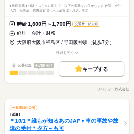
び、 資格取得 （証券外務員一種）のために 専門の講師が丁寧に
験OK＊ コールセンターのご経験がある方や証券外務員1種を
大手企業
ブランクOK
産休・育休
社会保険制度
「今の自分には何もない…」 と思っている20代・30代の方。 こ
研修制度
資格支援
服装自由
禁煙・分煙
駅5分以内
■経理事務▼経験・スキルに応じて、以下の業務をお任せします 仕訳、会計
お教えします♪ 【具体的な業務】 ・証券サービスや手続きのご
続きを読む
土曜 日曜 祝日
休日・休暇
お持ちの方ももちろん歓迎です（＊‘∀‘） こんな方にもおすすめ
ひとりで
みんなで
仕事の仕方
入力・売掛金、買掛金管理・入出金管理・月次、年次…
こで手に入る 「証券知識」と「外務員資格」は、 この先のキャ
案内 ・ネット取引の画面操作サポート ・資料請求やセミナーの
☆ ・専門スキルを身につけたい ・安定した業界で長く働きたい
研修制度
資格支援
服装自由
禁煙・分煙
駅5分以内
社員食堂
派遣活躍中
英語不要
PC不要
金融関連
業界
リアで最強の武器になります。 働きながら、自分をアップデー
受付 ・有価証券の注文受付（資格取得後） 【ポイント】 充実の
・人と電話で話すことに抵抗がない ・将来に向けて「強み」を
続きを読む
トしませんか？
社員食堂
派遣活躍中
英語不要
PC不要
インセンティブ＆昇給制度あり！ 一人立ちまでの平均：4～7ヶ
1,600円～1,700円
しずか
にぎやか
応募資格
時給
職場の様子
作りたい
交通費一部支給
続きを読む
月！ 働きながら金融の専門知識が身につくため、 私生活での資
◎PC基本操作（データ入力程度） ＊コールセンターや金融未経
経理・会計・財務
産形成にも役立つ 一生モノのスキルが手に入ります。
時給 1,800円～2,150円
給与
験OK＊ コールセンターのご経験がある方や証券外務員1種を
詳しい募集要項をすべて見る
「今の自分には何もない…」 と思っている20代・30代の方。 こ
大阪府大阪市福島区 / 野田阪神駅（徒歩7分）
お持ちの方ももちろん歓迎です（＊‘∀‘） こんな方にもおすすめ
＊初月のみ時給1,700円 ＊昇給あり！時給2150円以上のスタッフ
お仕事の特徴
こで手に入る 「証券知識」と「外務員資格」は、 この先のキャ
☆ ・専門スキルを身につけたい ・安定した業界で長く働きたい
も多数 ＊別途、土曜出勤のインセンティブあり ＊別途交通費支
リアで最強の武器になります。 働きながら、自分をアップデー
働く人の待遇向上
詳細を開く
・人と電話で話すことに抵抗がない ・将来に向けて「強み」を
続きを読む
給：35,000円迄/月（規定内） ＊規定のスキル習得で約10万円の
トしませんか？
職種/応募資格
お仕事の特徴
給与/時間/休日
応募する
作りたい
祝い金支給 ＼＼さらに／／ 資格取得＆基礎研修クリアで インセ
高収入
続きを読む
ンティブ支給あり（規定有） ＊----収入ステップアップ例----＊
続きを読む
応募状況
今が狙い目！
キープする
基本特徴
時給 1,800円～2,150円
給与
【入社2ヵ月目】仕事に慣れてきたAさん 月収：29万2,950円
経理・会計・財務
職種
詳しい募集要項をすべて見る
低い
高い
多い年齢層
（時給1800円×7.75h） 【入社8ヵ月目】スキルを身につけたBさ
未経験OK
新卒・第二
20代活躍
30代活躍
40代活躍
続きを読む
＊初月のみ時給1,700円 ＊昇給あり！時給2150円以上のスタッフ
■経理事務 ▼経験・スキルに応じて、 以下の業務をお任せしま
ん 月収：39万2,950円 （月収29万2,950円 ＋ スキル取得祝い金1
長期
期間・時間
も多数 ＊別途、土曜出勤のインセンティブあり ＊別途交通費支
募集条件
働く人の待遇向上
す。 ・仕訳、会計入力 ・売掛金、買掛金管理 ・入出金管理 ・
基本特徴
0万円） 【入社2年目】ベテランCさん 月収：36万6,575円＋α
高収入
給：35,000円迄/月（規定内） ＊規定のスキル習得で約10万円の
リバティー株式会社
男性
女性
男女の割合
8：30-17：15（実働7時間45分/休憩60分）
職種/応募資格
お仕事の特徴
給与/時間/休日
月次、年次決算業務の補助 ・資金繰り、資金管理 ・為替、輸出
応募する
（時給2150円×7.75h＋ 土曜出勤1回分インセンティブ）
大量募集
交通費
即日スタート
勤務地固定
祝い金支給 ＼＼さらに／／ 資格取得＆基礎研修クリアで インセ
未経験OK
新卒・第二
20代活躍
30代活躍
40代活躍
続きを読む
＊残業ほぼなし
入取引における決済業務 ・貿易決済書類の確認・管理 ・税理
ンティブ支給あり（規定有） ＊----収入ステップアップ例----＊
続きを読む
募集条件
主婦・主夫
WEB登録
士、金融機関とのやり取り ・経理関連資料の作成、ファイリン
続きを読む
ひとりで
みんなで
仕事の仕方
【入社2ヵ月目】仕事に慣れてきたAさん 月収：29万2,950円
経理・会計・財務
職種
グ ・その他、経理や財務に関連する事務業務
一週間以内公開
大量募集
交通費
即日スタート
勤務地固定
低い
高い
多い年齢層
（時給1800円×7.75h） 【入社8ヵ月目】スキルを身につけたBさ
就業時間・曜日
商社関連
業界
続きを読む
土曜 日曜 祝日
休日・休暇
派遣
■経理事務 ▼経験・スキルに応じて、 以下の業務をお任せしま
ん 月収：39万2,950円 （月収29万2,950円 ＋ スキル取得祝い金1
主婦・主夫
WEB登録
長期
期間・時間
残業なし
残10未満
土日祝休
平日休み
家庭都合休可
しずか
にぎやか
＊10/1＊誰もが知るあのJAF▼車の事故や故
応募資格
職場の様子
す。 ・仕訳、会計入力 ・売掛金、買掛金管理 ・入出金管理 ・
入社後～必須スキル習得まで（4-7ヶ月程度）：土日祝休み
0万円） 【入社2年目】ベテランCさん 月収：36万6,575円＋α
就業時間・曜日
男性
女性
男女の割合
8：30-17：15（実働7時間45分/休憩60分）
月次、年次決算業務の補助 ・資金繰り、資金管理 ・為替、輸出
⇒必須スキル習得後、土曜出勤が2ヶ月に1回程度
（時給2150円×7.75h＋ 土曜出勤1回分インセンティブ）
シフト勤務
障の受付＊夕方～も可
・経理事務の経験がある方
続きを読む
残業なし
残10未満
土日祝休
平日休み
家庭都合休可
＊残業ほぼなし
入取引における決済業務 ・貿易決済書類の確認・管理 ・税理
（土曜出勤のインセンティブあり/平日に代休あり）
→経験年数・ブランクは不問です