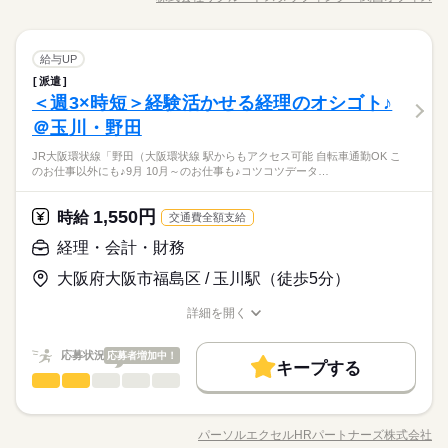
09：00-17：00（休憩60分）実働7時間00分
職種/応募資格
お仕事の特徴
給与/時間/休日
利用｡高度な技術はなくてもOK） ・電話応対（ほぼ有りませ
応募する
募集条件
続きを読む
※残業時間：月5時間～10時間程度。・繁忙期の12、1月は残業
残20未満
1日7h以下
土日祝休
家庭都合休可
ん） ・来客応対 ※派遣から直接雇用の可能性有り。但し、試
続きを読む
発生20時間程度発生する可能性があります。他の月は5～10時間
交通費
1ヵ月以内にスタート
勤務地固定
主婦・主夫
験、選考有り。 ▼こちらのお仕事以外にも...▼ ・大手企業での
続きを読む
ひとりで
みんなで
仕事の仕方
働き方・環境
程度です。
続きを読む
一般事務・OA事務
職種
お仕事 ・人気の在宅や大学事務のお仕事 など たくさんのお仕
給与UP
低い
高い
多い年齢層
履歴書不要
WEB登録
メーカー関連
業界
事の中からあなたのご希望に合わせて選べます♪ 09月、10月ス
大手企業
産休・育休
社会保険制度
研修制度
派遣
◎庶務と経理サポートのお仕事 ・データ入力 ・備品管理 ・ファ
就業時間・曜日
長期
期間・時間
タートのご希望の方も まずはお気軽にご相談ください☆
しずか
にぎやか
＜週3×時短＞経験活かせる経理のオシゴト♪
応募資格
職場の様子
イリング ・請求書作成 ・伝票入力 ・データ集計 （主にExcelを
資格支援
禁煙・分煙
駅5分以内
派遣活躍中
残20未満
土曜 日曜 祝日
1日7h以下
土日祝休
家庭都合休可
休日・休暇
男性
女性
男女の割合
09：00-17：00（休憩60分）実働7時間00分
利用｡高度な技術はなくてもOK） ・電話応対（ほぼ有りませ
＠玉川・野田
事務の経験がある方 【オフィスワークデビュー大歓迎！】 前職
続きを読む
働き方・環境
英語不要
PC不要
※残業時間：月5時間～10時間程度。・繁忙期の12、1月は残業
ん） ・来客応対 ※派遣から直接雇用の可能性有り。但し、試
土・日・祝日休みの週休2日のお仕事です。
が飲食やアパレルなどで オフィスワーク初挑戦！という 先輩方
発生20時間程度発生する可能性があります。他の月は5～10時間
【直接雇用の可能性あり/正社員】【慣れたら在宅OK！残業な
JR大阪環状線「野田（大阪環状線 駅からもアクセス可能 自転車通勤OK こ
験、選考有り。 ▼こちらのお仕事以外にも...▼ ・大手企業での
大手企業
産休・育休
社会保険制度
研修制度
続きを読む
も多くいらっしゃいます！ オフィス未経験でもチャレンジでき
ひとりで
みんなで
仕事の仕方
のお仕事以外にも♪9月 10月～のお仕事も♪コツコツデータ…
程度です。
し！時短・週3もOK】
お仕事 ・人気の在宅や大学事務のお仕事 など たくさんのお仕
る お仕事が他にもたくさん♪ 就業前にも、オンラインでの研修
資格支援
禁煙・分煙
駅5分以内
派遣活躍中
メーカー関連
業界
【子育て中の方活躍中/休みやすい環境】【同業務いて安心！髪
事の中からあなたのご希望に合わせて選べます♪ 09月、10月ス
など サポート体制も整えていますので 安心してご応募ください
続きを読む
型自由・ネイルOK】
タートのご希望の方も まずはお気軽にご相談ください☆
英語不要
1,550円
PC不要
しずか
にぎやか
応募資格
時給
職場の様子
◎
交通費全額支給
土曜 日曜 祝日
休日・休暇
事務の経験がある方 【オフィスワークデビュー大歓迎！】 前職
経理・会計・財務
時給 1,600円～
給与
土・日・祝日休みの週休2日のお仕事です。
が飲食やアパレルなどで オフィスワーク初挑戦！という 先輩方
詳しい募集要項をすべて見る
お仕事の特徴
【直接雇用の可能性あり/正社員】【慣れたら在宅OK！残業な
大阪府大阪市福島区 / 玉川駅（徒歩5分）
も多くいらっしゃいます！ オフィス未経験でもチャレンジでき
交通費 1ヵ月3万円を上限として実費支給 月収例 23万2000円 時
し！時短・週3もOK】
働く人の待遇向上
る お仕事が他にもたくさん♪ 就業前にも、オンラインでの研修
給1600円×実働7h15m×週5日×4週 ※月収例を保証するものでは
【子育て中の方活躍中/休みやすい環境】【同業務いて安心！髪
詳細を開く
など サポート体制も整えていますので 安心してご応募ください
続きを読む
ありません。 ※給与即受取りサービス利用可（利用条件有） ha
高収入
型自由・ネイルOK】
職種/応募資格
お仕事の特徴
給与/時間/休日
応募する
◎
_rs_001
基本特徴
続きを読む
応募状況
応募者増加中！
キープする
時給 1,600円～
給与
未経験OK
20代活躍
30代活躍
40代活躍
続きを読む
経理・会計・財務
職種
詳しい募集要項をすべて見る
低い
高い
多い年齢層
交通費 1ヵ月3万円を上限として実費支給 月収例 23万2000円 時
募集条件
働く人の待遇向上
経理のオシゴト ◆仕訳、帳簿記帳 ◆売掛・買掛金管理 ◆経費精
基本特徴
長期
高収入
期間・時間
給1600円×実働7h15m×週5日×4週 ※月収例を保証するものでは
算 ◆入金処理 ◆電話対応…少なめです！ ※同業務の方がいらっ
交通費
1ヵ月以内にスタート
勤務地固定
主婦・主夫
募集条件
ありません。 ※給与即受取りサービス利用可（利用条件有） ha
パーソルエクセルHRパートナーズ株式会社
未経験OK
20代活躍
30代活躍
40代活躍
男性
女性
男女の割合
09：00-17：00（休憩45分）実働7時間15分
職種/応募資格
お仕事の特徴
給与/時間/休日
しゃる環境です ＝＝上記のお仕事以外も多数あり♪＝＝ 完全在