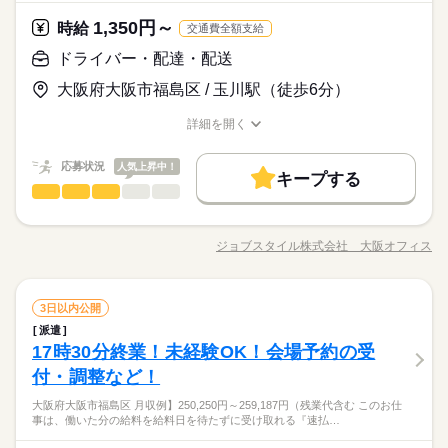
1,350円～
時給
交通費全額支給
ドライバー・配達・配送
大阪府大阪市福島区 / 玉川駅（徒歩6分）
詳細を開く
職種/応募資格
お仕事の特徴
給与/時間/休日
応募状況
人気上昇中！
キープする
ドライバー・配達・配送
職種
低い
高い
多い年齢層
※この求人情報はジョブスタイル株式会社 大阪オフィスによ
る職業紹介になります。 【ドライバー】 ●苺の運搬・配送ドラ
ジョブスタイル株式会社 大阪オフィス
男性
女性
男女の割合
職種/応募資格
お仕事の特徴
給与/時間/休日
イバーのお仕事 ・配送する苺の伝票と実数の確認 ・大阪市内の
続きを読む
飲食店やスイーツ販売店への配送（1日あたり約15～20件） ※
配送車はキャラバン、Nバン ※最大で20キロ程度のものを運び
続きを読む
しずか
にぎやか
職場の様子
ドライバー・配達・配送
職種
ます ◆15時までなので、主婦（夫）の方にも おすすめのお仕事
3日以内公開
低い
高い
多い年齢層
流通・小売関連
業界
です♪ ご不明点がございましたら お気軽にお問合せください。
派遣
※この求人情報はジョブスタイル株式会社 大阪オフィスによ
17時30分終業！未経験OK！会場予約の受
応募資格
る職業紹介になります。 【ドライバー】 ●苺の運搬・配送ドラ
男性
女性
男女の割合
イバーのお仕事 ・配送する苺の伝票と実数の確認 ・大阪市内の
付・調整など！
〈オススメ案件〉 ・未経験OK ・服装自由（動きやすい格好）
続きを読む
飲食店やスイーツ販売店への配送（1日あたり約15～20件） ※
・15時退社 ・残業なし 【必須条件】 ・普通自動車免許（AT限
飲食店やスイーツ販売店へいちごの配送！
大阪府大阪市福島区 月収例】250,250円～259,187円（残業代含む このお仕
配送車はキャラバン、Nバン ※最大で20キロ程度のものを運び
続きを読む
定可）
しずか
にぎやか
職場の様子
事は、働いた分の給料を給料日を待たずに受け取れる『速払…
ます ◆15時までなので、主婦（夫）の方にも おすすめのお仕事
流通・小売関連
業界
です♪ ご不明点がございましたら お気軽にお問合せください。