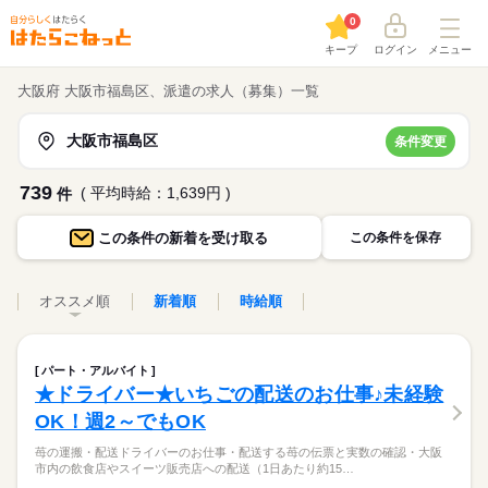
0
キープ
ログイン
メニュー
大阪府 大阪市福島区、派遣の求人（募集）一覧
大阪市福島区
条件変更
739
( 平均時給：1,639円 )
件
この条件の
新着を受け取る
この条件を保存
オススメ順
新着順
時給順
パート・アルバイト
★ドライバー★いちごの配送のお仕事♪未経験
OK！週2～でもOK
苺の運搬・配送ドライバーのお仕事・配送する苺の伝票と実数の確認・大阪
市内の飲食店やスイーツ販売店への配送（1日あたり約15…