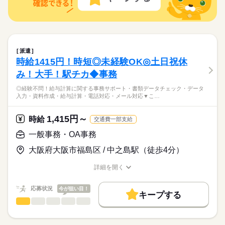
【大手企業！未経験大歓迎】【人気エリア！駅チカ徒歩圏内で
土曜 日曜 祝日
休日・休暇
仕事 ・人気の在宅や大学事務のお仕事 など たくさんのお仕事
続きを読む
研修制度
資格支援
服装自由
禁煙・分煙
派遣活躍中
スワーク初挑戦！という 先輩方も多くいらっしゃいます！ オフ
ひとりで
みんなで
仕事の仕方
研修制度
資格支援
服装自由
禁煙・分煙
派遣活躍中
す♪】
の中からあなたのご希望に合わせて選べます♪ 09月、10月スタ
ィス未経験でもチャレンジできる お仕事が他にもたくさん♪ 就
土日祝日お休みです♪
流通・小売関連
業界
ルーティン
英語不要
PC不要
【落ち着いた環境で接客応対ができます！】【残業少なめ】
ートのご希望の方も まずはお気軽にご相談ください☆
ルーティン
英語不要
PC不要
業前にも、オンラインでの研修など サポート体制も整えていま
続きを読む
【自転車通勤可能】
しずか
にぎやか
応募資格
職場の様子
すので 安心してご応募ください◎
オフィスワーク未経験OK！ ※社会人経験のある方 【オフィス
時給 1,550円～
派遣
給与
ワークデビュー大歓迎！】 前職が飲食やアパレルなどで オフィ
詳しい募集要項をすべて見る
お仕事の特徴
【大手企業！未経験大歓迎】【人気エリア！駅チカ徒歩圏内で
時給1415円！時短◎未経験OK◎土日祝休
スワーク初挑戦！という 先輩方も多くいらっしゃいます！ オフ
交通費 1ヵ月3万円を上限として実費支給 月収例 20万1500円 時
す♪】
基本特徴
ィス未経験でもチャレンジできる お仕事が他にもたくさん♪ 就
み！大手！駅チカ◆事務
給1550円×実働6h30m×週5日×4週 ※月収例を保証するものでは
【落ち着いた環境で接客応対ができます！】【残業少なめ】
業前にも、オンラインでの研修など サポート体制も整えていま
続きを読む
ありません。 ha_rs_001
未経験OK
新卒・第二
20代活躍
30代活躍
40代活躍
【自転車通勤可能】
応募する
◎経験不問！給与計算に関する事務サポート・書類データチェック・データ
すので 安心してご応募ください◎
入力・資料作成・給与計算・電話対応・メール対応▼こ…
募集条件
続きを読む
時給 1,550円～
給与
交通費
1ヵ月以内にスタート
勤務地固定
主婦・主夫
続きを読む
詳しい募集要項をすべて見る
1,415円～
時給
交通費一部支給
交通費 1ヵ月3万円を上限として実費支給 月収例 20万1500円 時
履歴書不要
WEB登録
基本特徴
長期
期間・時間
給1550円×実働6h30m×週5日×4週 ※月収例を保証するものでは
一般事務・OA事務
未経験OK
新卒・第二
20代活躍
30代活躍
40代活躍
就業時間・曜日
ありません。 ha_rs_001
09：30-17：00（休憩60分）実働6時間30分
応募する
大阪府大阪市福島区 / 中之島駅（徒歩4分）
募集条件
※残業時間：月0時間～3時間程度。■基本的に発生しません。
残10未満
1日7h以下
平日休み
家庭都合休可
続きを読む
交通費
1ヵ月以内にスタート
勤務地固定
主婦・主夫
詳細を開く
シフト勤務
続きを読む
職種/応募資格
お仕事の特徴
給与/時間/休日
履歴書不要
WEB登録
火曜 祝日
休日・休暇
働き方・環境
就業時間・曜日
長期
期間・時間
応募状況
今が狙い目！
キープする
週休2日のお仕事です。
大手企業
産休・育休
社会保険制度
研修制度
残10未満
1日7h以下
平日休み
家庭都合休可
一般事務・OA事務
職種
09：30-17：00（休憩60分）実働6時間30分
低い
高い
多い年齢層
資格支援
禁煙・分煙
英語不要
PC不要
※残業時間：月0時間～3時間程度。■基本的に発生しません。
シフト勤務
◎経験不問！給与計算に関する事務サポート ・書類データチェ
働き方・環境
ック ・データ入力 ・資料作成 ・給与計算 ・電話対応 ・メール