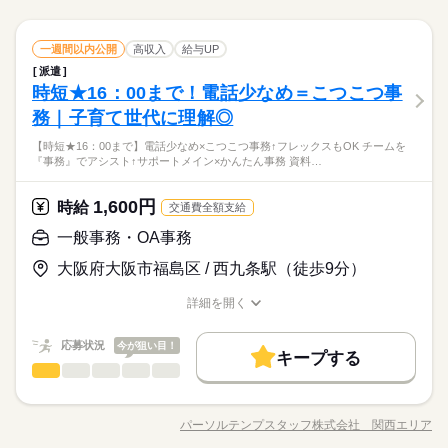
応募する
_rs_001
続きを読む
※残業時間：月0時間～5時間程度。基本的には発生しません。
履歴書不要
交通費
1ヵ月以内にスタート
WEB登録
勤務地固定
主婦・主夫
宅のオフィスワークや 誰もが知ってる有名大学でのオシゴト、
続きを読む
未経験から正社員目指せる事務など＊ 9月、10月スタートのお仕
続きを読む
ひとりで
みんなで
履歴書不要
WEB登録
仕事の仕方
就業時間・曜日
続きを読む
経理・会計・財務
職種
事も多数（＾＾） ≪おうちでカンタン！電話で登録OK≫ 来社
一週間以内公開
高収入
給与UP
低い
高い
多い年齢層
就業時間・曜日
商社関連
業界
土曜 日曜 祝日
休日・休暇
不要でラクラク♪まずは登録だけでも◎
残業なし
残10未満
1日7h以下
週2・3日
週4日
派遣
経理のオシゴト ◆仕訳、帳簿記帳 ◆売掛・買掛金管理 ◆経費精
長期
期間・時間
残業なし
残10未満
1日7h以下
週2・3日
週4日
しずか
にぎやか
時短★16：00まで！電話少なめ＝こつこつ事
応募資格
職場の様子
算 ◆入金処理 ◆電話対応…少なめです！ ※同業務の方がいらっ
土・日・祝日休みの週休2日のお仕事です。
土日祝休
家庭都合休可
男性
女性
男女の割合
09：00-17：00（休憩45分）実働7時間15分
しゃる環境です ＝＝上記のお仕事以外も多数あり♪＝＝ 完全在
土日祝休
家庭都合休可
務｜子育て世代に理解◎
＼未経験さん歓迎／ オフィスワークがはじめての方や 派遣がは
続きを読む
※残業時間：月0時間～5時間程度。基本的には発生しません。
働き方・環境
宅のオフィスワークや 誰もが知ってる有名大学でのオシゴト、
働き方・環境
じめての方も安心＊ 自宅で学べるe-learning（無料）など 研修制
就業日数・時間相談OK♪≪長～く活躍してくれる方、大歓迎★
【時短★16：00まで】電話少なめ×こつこつ事務↑フレックスもOK チームを
未経験から正社員目指せる事務など＊ 9月、10月スタートのお仕
続きを読む
在宅ワーク
産休・育休
社会保険制度
研修制度
度バッチリ★ もちろん経験者さんも大歓迎♪＊ 全国に4,500件以
ひとりで
みんなで
仕事の仕方
在宅ワーク
産休・育休
社会保険制度
研修制度
『事務』でアシスト↑サポートメイン×かんたん事務 資料…
すぐにお仕事始めたい方必見♪これまでの経験が活かせるオシゴ
事も多数（＾＾） ≪おうちでカンタン！電話で登録OK≫ 来社
上の お仕事がある パーソルエクセルHRパートナーズ。 ●勤務時
商社関連
業界
資格支援
日払い
禁煙・分煙
社員食堂
派遣活躍中
ト☆彡16時定時も魅力！ON・OFF切替◎ワークライフ両立でき
土曜 日曜 祝日
休日・休暇
不要でラクラク♪まずは登録だけでも◎
資格支援
日払い
禁煙・分煙
社員食堂
派遣活躍中
間を相談したい ●経験がないから不安 そんな方の要望もしっか
続きを読む
るお仕事です♪
1,600円
しずか
にぎやか
応募資格
時給
職場の様子
りお聞きして あなたにピッタリなお仕事をご紹介させて頂きま
交通費全額支給
英語不要
PC不要
土・日・祝日休みの週休2日のお仕事です。
英語不要
PC不要
す。
＼未経験さん歓迎／ オフィスワークがはじめての方や 派遣がは
一般事務・OA事務
時給 1,550円
給与
じめての方も安心＊ 自宅で学べるe-learning（無料）など 研修制
詳しい募集要項をすべて見る
お仕事の特徴
就業日数・時間相談OK♪≪長～く活躍してくれる方、大歓迎★
大阪府大阪市福島区 / 西九条駅（徒歩9分）
度バッチリ★ もちろん経験者さんも大歓迎♪＊ 全国に4,500件以
【交通費備考】
すぐにお仕事始めたい方必見♪これまでの経験が活かせるオシゴ
働く人の待遇向上
上の お仕事がある パーソルエクセルHRパートナーズ。 ●勤務時
※当社規定あり
ト☆彡16時定時も魅力！ON・OFF切替◎ワークライフ両立でき
詳細を開く
間を相談したい ●経験がないから不安 そんな方の要望もしっか
続きを読む
給料UPしました！ kkw_bcov2106
給与UP
るお仕事です♪
職種/応募資格
お仕事の特徴
給与/時間/休日
応募する
りお聞きして あなたにピッタリなお仕事をご紹介させて頂きま
基本特徴
す。
応募状況
今が狙い目！
キープする
時給 1,550円
給与
未経験OK
長期
新卒・第二
20代活躍
30代活躍
40代活躍
期間・時間
続きを読む
一般事務・OA事務
職種
詳しい募集要項をすべて見る
低い
高い
多い年齢層
【交通費備考】
9：00～16：00（実働6：00、休憩1：00）
募集条件
働く人の待遇向上
【時短★16：00まで】電話少なめ×こつこつ事務↑フレックスも
基本特徴
給与UP
※当社規定あり
◆※9-15時・7時-16時応相談
OK ～＊チームを『事務』でアシスト↑サポートメイン×かんたん
交通費
即日スタート
勤務地固定
主婦・主夫
給料UPしました！ kkw_bcov2106
パーソルテンプスタッフ株式会社 関西エリア
未経験OK
新卒・第二
20代活躍
30代活躍
40代活躍
男性
女性
男女の割合
職種/応募資格
お仕事の特徴
給与/時間/休日
事務＊～ ●資料作成・データ入力 ●経費の処理 ●備品管理・郵便
応募する
続きを読む
募集条件