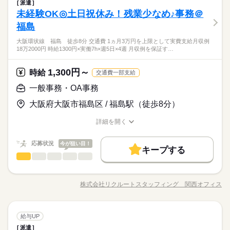
一般事務・OA事務
職種
や大学事務のお仕事 など たくさんのお仕事の中からあなたの
派遣
低い
高い
多い年齢層
大手企業
社会保険制度
研修制度
日払い
週払い
商社関連
業界
続きを読む
10時～出社
1日7h以下
扶養内
週2・3日
週4日
ご希望に合わせて選べます♪ 09月、10月スタートのご希望の方
未経験OK◎土日祝休み！残業少なめ♪事務＠
◎出版社と書店とをつなぐ流通会社で社員サポートのお仕事 ・
長期
期間・時間
も まずはお気軽にご相談ください☆
禁煙・分煙
駅5分以内
派遣活躍中
しずか
にぎやか
応募資格
職場の様子
データ入力（社内システム） ・書類作成 ・電話応対 ⇒取り次ぎ
土日祝休
シフト勤務
福島
男性
女性
男女の割合
★週3日～、1日6～8h勤務のシフト制 ★平日のみの勤務もOK！
と出版社への注文で発生します ・現場応援 ⇒新規店舗が開店す
働き方・環境
オフィスワーク未経験OK！ ※社会人経験のある方 【オフィス
活かせるスキル
休日・休暇
続きを読む
★働き方はお気軽にご相談下さい◎ ≪シフト例≫ ＊8：50～1
大阪環状線 福島 徒歩8分 交通費 1ヵ月3万円を上限として実費支給月収例
る際に商品（本）の棚詰めのお手伝い（数か月に1回程度） ▼こ
ワークデビュー大歓迎！】 前職が飲食やアパレルなどで オフィ
大手企業
社会保険制度
研修制度
日払い
週払い
18万2000円 時給1300円×実働7h×週5日×4週 月収例を保証す…
7：00 ＊8：50～16：00 ＊9：30～17：00 ＊11：50～19：00
Word
Excel
【出版業界に興味のある方歓迎！】【電話少なめ！/同業務・派
ちらのお仕事以外にも...▼ ・大手企業でのお仕事 ・人気の在宅
続きを読む
シフト制
スワーク初挑戦！という 先輩方も多くいらっしゃいます！ オフ
ひとりで
みんなで
仕事の仕方
など
遣スタッフさんいて安心！】
や大学事務のお仕事 など たくさんのお仕事の中からあなたの
★土日勤務できる方、歓迎！
禁煙・分煙
駅5分以内
派遣活躍中
ィス未経験でもチャレンジできる お仕事が他にもたくさん♪ 就
商社関連
業界
続きを読む
◇17：15定時/駅近◎
ご希望に合わせて選べます♪ 09月、10月スタートのご希望の方
1,300円～
活かせるスキル
時給
業前にも、オンラインでの研修など サポート体制も整えていま
続きを読む
交通費一部支給
Word
Excel
◇残業なし！プライベート充実
も まずはお気軽にご相談ください☆
しずか
にぎやか
応募資格
職場の様子
すので 安心してご応募ください◎
◇カンタンな事務サポートのお仕事/受け入れ体制バッチリ！
一般事務・OA事務
オフィスワーク未経験OK！ ※社会人経験のある方 【オフィス
休日・休暇
時給 1,400円～
給与
大阪府大阪市福島区 / 福島駅（徒歩8分）
ワークデビュー大歓迎！】 前職が飲食やアパレルなどで オフィ
詳しい募集要項をすべて見る
【出版業界に興味のある方歓迎！】【電話少なめ！/同業務・派
シフト制
スワーク初挑戦！という 先輩方も多くいらっしゃいます！ オフ
交通費 1ヵ月3万円を上限として実費支給 月収例 20万3000円 時
お仕事の特徴
遣スタッフさんいて安心！】
★土日勤務できる方、歓迎！
詳細を開く
ィス未経験でもチャレンジできる お仕事が他にもたくさん♪ 就
給1400円×実働7h15m×週5日×4週 ※月収例を保証するものでは
◇17：15定時/駅近◎
職種/応募資格
お仕事の特徴
給与/時間/休日
基本特徴
業前にも、オンラインでの研修など サポート体制も整えていま
続きを読む
ありません。 ※給与即受取りサービス利用可（利用条件有） ha
◇残業なし！プライベート充実
応募する
すので 安心してご応募ください◎
_rs_001
未経験OK
応募状況
新卒・第二
20代活躍
30代活躍
40代活躍
今が狙い目！
◇カンタンな事務サポートのお仕事/受け入れ体制バッチリ！
キープする
続きを読む
一般事務・OA事務
職種
募集条件
低い
高い
多い年齢層
時給 1,400円～
給与
詳しい募集要項をすべて見る
◎事務として ・書類作成 ・問合せ対応 （メール、電話） ・来
交通費
1ヵ月以内にスタート
勤務地固定
主婦・主夫
続きを読む
交通費 1ヵ月3万円を上限として実費支給 月収例 20万3000円 時
客対応 （受付担当が別にいます） ・庶務業務 ※派遣から直接雇
長期
期間・時間
給1400円×実働7h15m×週5日×4週 ※月収例を保証するものでは
株式会社リクルートスタッフィング 関西オフィス
男性
女性
男女の割合
履歴書不要
WEB登録
職種/応募資格
お仕事の特徴
給与/時間/休日
基本特徴
用の可能性あり。但し、試験、選考有り ▼こちらのお仕事以外
ありません。 ※給与即受取りサービス利用可（利用条件有） ha
続きを読む
09：00-17：15（休憩60分）実働7時間15分
にも...▼ ・大手企業でのお仕事 ・人気の在宅や大学事務のお仕
応募する
未経験OK
新卒・第二
20代活躍
30代活躍
40代活躍
就業時間・曜日
_rs_001
※残業時間：月0時間～3時間程度。■基本的に発生しません。
事 など たくさんのお仕事の中からあなたのご希望に合わせて
続きを読む
ひとりで
みんなで
仕事の仕方
募集条件
続きを読む
残10未満
一般事務・OA事務
土日祝休
職種
選べます♪ 09月、10月スタートのご希望の方も まずはお気軽に
給与UP
低い
高い
多い年齢層
サービス関連
業界
交通費
1ヵ月以内にスタート
勤務地固定
主婦・主夫
ご相談ください☆
派遣