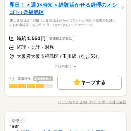
◎事務として ・書類作成 ・問合せ対応 （メール、電話） ・来
働き方・環境
続きを読む
土曜 日曜 祝日
休日・休暇
しずか
にぎやか
即日！＜週3×時短＞経験活かせる経理のオシ
応募資格
職場の様子
客対応 （受付担当が別にいます） ・庶務業務 ※派遣から直接雇
履歴書不要
WEB登録
長期
期間・時間
産休・育休
社会保険制度
研修制度
資格支援
日払い
男性
女性
男女の割合
用の可能性あり。但し、試験、選考有り ▼こちらのお仕事以外
土・日・祝日休みの週休2日のお仕事です。
就業時間・曜日
働き方・環境
ゴト♪＠福島区
受付経験がある方 【オフィスワークデビュー大歓迎！】 前職が
残10未満
土日祝休
続きを読む
09：00-17：15（休憩60分）実働7時間15分
にも...▼ ・大手企業でのお仕事 ・人気の在宅や大学事務のお仕
禁煙・分煙
駅5分以内
派遣活躍中
英語不要
PC不要
飲食やアパレルなどで オフィスワーク初挑戦！という 先輩方も
産休・育休
社会保険制度
研修制度
資格支援
日払い
※残業時間：月0時間～3時間程度。■基本的に発生しません。
【残業なし/研修施設での事務】【弊社スタッフ活躍中】【直接
JR大阪環状線「野田（大阪環状線 駅からもアクセス可能 自転車通勤OK こ
事 など たくさんのお仕事の中からあなたのご希望に合わせて
続きを読む
多くいらっしゃいます！ オフィス未経験でもチャレンジできる
ひとりで
みんなで
仕事の仕方
のお仕事以外にも♪9月 10月～のお仕事も♪コツコツデータ…
雇用の可能性あり】
選べます♪ 09月、10月スタートのご希望の方も まずはお気軽に
禁煙・分煙
駅5分以内
派遣活躍中
英語不要
PC不要
お仕事が他にもたくさん♪ 就業前にも、オンラインでの研修など
サービス関連
業界
◎事務未経験歓迎！
ご相談ください☆
サポート体制も整えていますので 安心してご応募ください◎
続きを読む
◎綺麗なオフィス/残業少なめ
土曜 日曜 祝日
休日・休暇
1,550円
しずか
にぎやか
応募資格
時給
職場の様子
交通費全額支給
◎穏やかな雰囲気の方が多い/教えて頂ける落ち着いた環境
土・日・祝日休みの週休2日のお仕事です。
受付経験がある方 【オフィスワークデビュー大歓迎！】 前職が
経理・会計・財務
時給 1,300円～
給与
飲食やアパレルなどで オフィスワーク初挑戦！という 先輩方も
詳しい募集要項をすべて見る
【残業なし/研修施設での事務】【弊社スタッフ活躍中】【直接
大阪府大阪市福島区 / 玉川駅（徒歩5分）
多くいらっしゃいます！ オフィス未経験でもチャレンジできる
交通費 1ヵ月3万円を上限として実費支給 月収例 18万2000円 時
お仕事の特徴
雇用の可能性あり】
お仕事が他にもたくさん♪ 就業前にも、オンラインでの研修など
給1300円×実働7h×週5日×4週 ※月収例を保証するものではあり
◎事務未経験歓迎！
基本特徴
詳細を開く
サポート体制も整えていますので 安心してご応募ください◎
続きを読む
ません。 ※給与即受取りサービス利用可（利用条件有） ha_rs_
◎綺麗なオフィス/残業少なめ
職種/応募資格
お仕事の特徴
給与/時間/休日
応募する
001
未経験OK
20代活躍
30代活躍
40代活躍
◎穏やかな雰囲気の方が多い/教えて頂ける落ち着いた環境
続きを読む
応募状況
応募者続出！
キープする
募集条件
時給 1,300円～
給与
経理・会計・財務
職種
詳しい募集要項をすべて見る
低い
高い
多い年齢層
交通費
1ヵ月以内にスタート
勤務地固定
主婦・主夫
続きを読む
交通費 1ヵ月3万円を上限として実費支給 月収例 18万2000円 時
経理のオシゴト ◆仕訳、帳簿記帳 ◆売掛・買掛金管理 ◆経費精
長期
期間・時間
給1300円×実働7h×週5日×4週 ※月収例を保証するものではあり
履歴書不要
WEB登録
基本特徴
算 ◆入金処理 ◆電話対応…少なめです！ ※同業務の方がいらっ
未経験OK
20代活躍
30代活躍
40代活躍
ません。 ※給与即受取りサービス利用可（利用条件有） ha_rs_
パーソルエクセルHRパートナーズ株式会社
男性
女性
男女の割合
09：30-17：30（休憩60分）実働7時間00分
職種/応募資格
お仕事の特徴
給与/時間/休日
しゃる環境です ＝＝上記のお仕事以外も多数あり♪＝＝ 完全在
応募する
募集条件
就業時間・曜日
001
続きを読む
※残業時間：月0時間～2時間程度。■基本的にはございません。
宅のオフィスワークや 誰もが知ってる有名大学でのオシゴト、
続きを読む
交通費
1ヵ月以内にスタート
勤務地固定
主婦・主夫
残10未満
土日祝休
未経験から正社員目指せる事務など＊ 9月、10月スタートのお仕
続きを読む
ひとりで
みんなで
仕事の仕方
経理・会計・財務
職種
事も多数（＾＾） ≪おうちでカンタン！電話で登録OK≫ 来社
給与UP
履歴書不要
WEB登録
低い
高い
多い年齢層
働き方・環境
商社関連
業界
続きを読む
土曜 日曜 祝日
休日・休暇
不要でラクラク♪まずは登録だけでも◎
派遣
就業時間・曜日
働き方・環境
経理のオシゴト ◆仕訳、帳簿記帳 ◆売掛・買掛金管理 ◆経費精
残10未満
土日祝休
長期
期間・時間