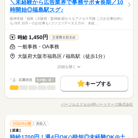
産休・育休
社会保険制度
研修制度
資格支援
日払い
しずか
にぎやか
＼未経験から広告業界で事務サポ★長期／10
応募資格
職場の様子
算 ◆入金処理 ◆電話対応…少なめです！ ※同業務の方がいらっ
土・日・祝日休みの週休2日のお仕事です。
産休・育休
社会保険制度
研修制度
資格支援
日払い
男性
女性
男女の割合
09：30-17：30（休憩60分）実働7時間00分
しゃる環境です ＝＝上記のお仕事以外も多数あり♪＝＝ 完全在
禁煙・分煙
英語不要
PC不要
時開始◎福島駅スグ♪
＼未経験さん歓迎／ オフィスワークがはじめての方や 派遣がは
続きを読む
※残業時間：月0時間～2時間程度。■基本的にはございません。
宅のオフィスワークや 誰もが知ってる有名大学でのオシゴト、
禁煙・分煙
英語不要
PC不要
じめての方も安心＊ 自宅で学べるe-learning（無料）など 研修制
就業日数・時間相談OK♪≪長～く活躍してくれる方、大歓迎★
阪神本線「福島（大阪府・阪神線 駅からもアクセス可能 このお仕事以外に
未経験から正社員目指せる事務など＊ 9月、10月スタートのお仕
続きを読む
度バッチリ★ もちろん経験者さんも大歓迎♪＊ 全国に4,500件以
ひとりで
みんなで
仕事の仕方
も♪9月 10月～のお仕事も♪コツコツデータ入力や、未経…
すぐにお仕事始めたい方必見♪これまでの経験が活かせるオシゴ
事も多数（＾＾） ≪おうちでカンタン！電話で登録OK≫ 来社
上の お仕事がある パーソルエクセルHRパートナーズ。 ●勤務時
商社関連
業界
ト☆彡16時定時も魅力！ON・OFF切替◎ワークライフ両立でき
土曜 日曜 祝日
休日・休暇
不要でラクラク♪まずは登録だけでも◎
間を相談したい ●経験がないから不安 そんな方の要望もしっか
続きを読む
るお仕事です♪
1,450円
しずか
にぎやか
応募資格
時給
職場の様子
りお聞きして あなたにピッタリなお仕事をご紹介させて頂きま
交通費全額支給
土・日・祝日休みの週休2日のお仕事です。
す。
＼未経験さん歓迎／ オフィスワークがはじめての方や 派遣がは
一般事務・OA事務
時給 1,550円
給与
じめての方も安心＊ 自宅で学べるe-learning（無料）など 研修制
詳しい募集要項をすべて見る
お仕事の特徴
就業日数・時間相談OK♪≪長～く活躍してくれる方、大歓迎★
大阪府大阪市福島区 / 福島駅（徒歩1分）
度バッチリ★ もちろん経験者さんも大歓迎♪＊ 全国に4,500件以
【交通費備考】
すぐにお仕事始めたい方必見♪これまでの経験が活かせるオシゴ
働く人の待遇向上
上の お仕事がある パーソルエクセルHRパートナーズ。 ●勤務時
※当社規定あり
ト☆彡16時定時も魅力！ON・OFF切替◎ワークライフ両立でき
詳細を開く
間を相談したい ●経験がないから不安 そんな方の要望もしっか
続きを読む
給料UPしました！ kkw_bcov2106
給与UP
るお仕事です♪
職種/応募資格
お仕事の特徴
給与/時間/休日
応募する
りお聞きして あなたにピッタリなお仕事をご紹介させて頂きま
基本特徴
す。
応募状況
今が狙い目！
キープする
時給 1,550円
給与
未経験OK
長期
新卒・第二
20代活躍
30代活躍
40代活躍
期間・時間
続きを読む
一般事務・OA事務
職種
詳しい募集要項をすべて見る
低い
高い
多い年齢層
【交通費備考】
9：00～16：00（実働6：00、休憩1：00）
募集条件
働く人の待遇向上
広告・販促物に関するサポート事務 ◆販促物の依頼受付 ※既
基本特徴
給与UP
※当社規定あり
◆※9-15時・7時-16時応相談
存のお客様の対応です♪ ◆原稿作成・チェック ◆社内デザイナ
交通費
即日スタート
勤務地固定
主婦・主夫
給料UPしました！ kkw_bcov2106
パーソルエクセルHRパートナーズ株式会社
未経験OK
新卒・第二
20代活躍
30代活躍
40代活躍
男性
女性
男女の割合
職種/応募資格
お仕事の特徴
給与/時間/休日
ーとのやり取り、スケジュール管理 ◆電話・メール対応 ◆郵便
応募する
続きを読む
募集条件
履歴書不要
WEB登録
対応、その他庶務 ＝＝上記のお仕事以外も多数あり♪＝＝ 完全
水曜 金曜 土曜 日曜 祝日
休日・休暇
在宅のオフィスワークや 誰もが知ってる有名大学でのオシゴ
続きを読む
交通費
即日スタート
勤務地固定
主婦・主夫
ひとりで
みんなで
仕事の仕方
就業時間・曜日
長期
期間・時間
続きを読む
一般事務・OA事務
職種
ト、 未経験から正社員目指せる事務など＊ 9月、10月スタート
3日以内公開
高収入
低い
高い
多い年齢層
※週4勤務応相談
履歴書不要
WEB登録
サービス関連
業界
のお仕事も多数（＾＾） ≪おうちでカンタン！電話で登録OK≫
残業なし
1日7h以下
16時前退社
扶養内
週2・3日
9：00～16：00（実働6：00、休憩1：00）
派遣
広告・販促物に関するサポート事務 ◆販促物の依頼受付 ※既
就業時間・曜日
来社不要でラクラク♪まずは登録だけでも◎
しずか
にぎやか
時給1700円！週4日OK◇時短◎未経験OK◎土
◆※9-15時・7時-16時応相談
応募資格
職場の様子
存のお客様の対応です♪ ◆原稿作成・チェック ◆社内デザイナ