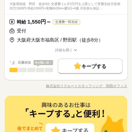
のに携わった経験がある方歓迎
きれいなオフィスでの就業◎でやる気もUP服装自由×残業少な
大阪環状線 野田 徒歩8分 交通費 1ヵ月3万円を上限として実費支給月収例
正後チェックもしていただきます。 ●デザインアシスタント ●電
続きを読む
フォーマット入力ができればOK！入力・修正ができればOK！
ひとりで
みんなで
仕事の仕方
20万1500円 時給1550円×実働6h30m×週5日×4週 月収例を保証…
めも◎DTPオペレーター経験活かして働く◎食品パッケージな
話応対など ●使用ソフト：Photoshop・Illustrator（CC）/Mac
土曜 日曜 祝日
休日・休暇
メーカー関連
業界
どを手掛ける♪がお菓子や冷凍食品などがメイン！パッケージ経
※土・日・祝がお休みです。※企業カレンダーあります。
験必須！
1,550円～
しずか
にぎやか
応募資格
時給
職場の様子
交通費一部支給
時給 1,800円
給与
詳しい募集要項をすべて見る
DTPオペレーターの実務経験がある方歓迎何らか食品関係のも
受付
月収例270,000円+残業代
のに携わった経験がある方歓迎
お仕事の特徴
きれいなオフィスでの就業◎でやる気もUP服装自由×残業少な
大阪府大阪市福島区 / 野田駅（徒歩8分）
フォーマット入力ができればOK！入力・修正ができればOK！
kkw_bcov2106
めも◎DTPオペレーター経験活かして働く◎食品パッケージな
応募する
働く人の待遇向上
どを手掛ける♪がお菓子や冷凍食品などがメイン！パッケージ経
詳細を開く
高収入
給与UP
験必須！
職種/応募資格
お仕事の特徴
給与/時間/休日
時給 1,800円
給与
長期
期間・時間
詳しい募集要項をすべて見る
基本特徴
応募状況
今が狙い目！
月収例270,000円+残業代
キープする
09：00～17：30（実働07：30、休憩01：00）
未経験OK
新卒・第二
20代活躍
30代活躍
40代活躍
続きを読む
受付
職種
残業月5～10時間
低い
高い
多い年齢層
kkw_bcov2106
繁忙期に発生する可能性あり
募集条件
働く人の待遇向上
・受付業務 ・来客応対 ・給茶（パントリー業務を含む） ・お客
応募する
基本特徴
高収入
給与UP
8時半～の調整もOK
様情報の簡単な入力 ・電話応対 ・庶務業務 ⇒ほぼないですがフ
交通費
即日スタート
勤務地固定
主婦・主夫
株式会社リクルートスタッフィング 関西オフィス
未経験OK
新卒・第二
20代活躍
30代活躍
40代活躍
男性
女性
男女の割合
職種/応募資格
お仕事の特徴
給与/時間/休日
ァイリングや社内便の振り分けなど補助をお願いする可能性が
続きを読む
募集条件
長期
期間・時間
履歴書不要
WEB登録
ございます。 ▼こちらのお仕事以外にも...▼ ・大手企業でのお
土曜 日曜 祝日
休日・休暇
仕事 ・人気の在宅や大学事務のお仕事 など たくさんのお仕事
続きを読む
交通費
即日スタート
勤務地固定
主婦・主夫
09：00～17：30（実働07：30、休憩01：00）
ひとりで
みんなで
仕事の仕方
就業時間・曜日
続きを読む
受付
職種
の中からあなたのご希望に合わせて選べます♪ 09月、10月スタ
残業月5～10時間
低い
高い
多い年齢層
土日祝日お休みです♪
履歴書不要
WEB登録
流通・小売関連
業界
ートのご希望の方も まずはお気軽にご相談ください☆
残20未満
土日祝休
家庭都合休可
繁忙期に発生する可能性あり
・受付業務 ・来客応対 ・給茶（パントリー業務を含む） ・お客
就業時間・曜日
残20未満
土日祝休
家庭都合休可
しずか
にぎやか
8時半～の調整もOK
応募資格
職場の様子
様情報の簡単な入力 ・電話応対 ・庶務業務 ⇒ほぼないですがフ
働き方・環境
働き方・環境
男性
女性
男女の割合
ァイリングや社内便の振り分けなど補助をお願いする可能性が
オフィスワーク未経験OK！ ※社会人経験のある方 【オフィス
続きを読む
大手企業
ブランクOK
産休・育休
社会保険制度
ございます。 ▼こちらのお仕事以外にも...▼ ・大手企業でのお
大手企業
ブランクOK
産休・育休
社会保険制度
ワークデビュー大歓迎！】 前職が飲食やアパレルなどで オフィ