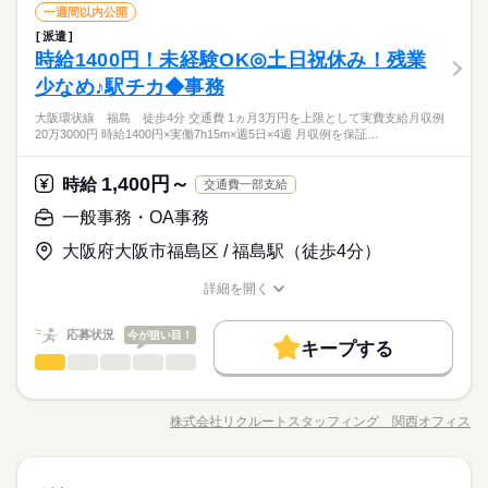
ひとりで
みんなで
WEB登録
仕事の仕方
続きを読む
コールセンター（テレフォンオペレーター）
職種
一週間以内公開
低い
高い
多い年齢層
交通費
勤務地固定
主婦・主夫
履歴書不要
長期
期間・時間
サービス関連
業界
土曜 日曜 祝日
休日・休暇
就業時間・曜日
派遣
◆ペット用品に関する事務（電話応対含む） データ入力や電話
WEB登録
しずか
にぎやか
時給1400円！未経験OK◎土日祝休み！残業
09：00～16：00（実働06：00、休憩01：00）
応募資格
職場の様子
応対などの簡単な事務をお任せします。 マニュアルもあるので
【固定】土日祝お休み↑
残業なし
残20未満
1日7h以下
16時前退社
土日祝休
男性
女性
男女の割合
★残業なし★
就業時間・曜日
未経験の方でも安心！ ★人気の案件⇒官公庁案件のオフィスワ
少なめ♪駅チカ◆事務
□未経験OK！ □基本的なPC操作ができる方 □電話応対やコール
続きを読む
家庭都合休可
★9：30～16：30もご相談OK★
ーク、旅行会社の問合せ対応など
残業なし
残20未満
1日7h以下
16時前退社
土日祝休
センターの経験ある方、大歓迎！ □長期・フルタイムで勤務でき
★服装自由・ネイルOK♪★未経験スタート大歓迎！週3日～OK♪
大阪環状線 福島 徒歩4分 交通費 1ヵ月3万円を上限として実費支給月収例
続きを読む
る方は、歓迎！ □土日勤務できる方、歓迎！ □即日勤務希望の
働き方・環境
ひとりで
みんなで
仕事の仕方
20万3000円 時給1400円×実働7h15m×週5日×4週 月収例を保証…
家庭都合休可
日払いもOK！簡単なデータ入力などのオフィスワーク☆
方、歓迎！
サービス関連
業界
大手企業
ブランクOK
産休・育休
社会保険制度
働き方・環境
土曜 日曜 祝日
休日・休暇
続きを読む
1,400円～
しずか
にぎやか
応募資格
時給
職場の様子
大手企業
ブランクOK
産休・育休
社会保険制度
交通費一部支給
研修制度
資格支援
服装自由
禁煙・分煙
社員食堂
【固定】土日祝お休み↑
お仕事の特徴
□未経験OK！ □基本的なPC操作ができる方 □電話応対やコール
研修制度
資格支援
服装自由
禁煙・分煙
社員食堂
ルーティン
一般事務・OA事務
英語不要
PC不要
時給 1,500円～1,700円
給与
基本特徴
センターの経験ある方、大歓迎！ □長期・フルタイムで勤務でき
詳しい募集要項をすべて見る
★服装自由・ネイルOK♪★未経験スタート大歓迎！週3日～OK♪
ルーティン
英語不要
PC不要
大阪府大阪市福島区 / 福島駅（徒歩4分）
る方は、歓迎！ □土日勤務できる方、歓迎！ □即日勤務希望の
〇交通費規定支給 〇研修有（最大12日間/同条件） 〇学生向け
未経験OK
新卒・第二
20代活躍
30代活躍
40代活躍
日払いもOK！簡単なデータ入力などのオフィスワーク☆
方、歓迎！
テスト休暇（7～9月と12～2月） 〇屋内禁煙（喫煙室有） 〇有
50代活躍
60代歓迎
詳細を開く
続きを読む
給休暇 〇社会保険完備 〇昇給・昇格 〇日払い・週払いOK（規
職種/応募資格
お仕事の特徴
給与/時間/休日
応募する
定有）
募集条件
続きを読む
続きを読む
応募状況
今が狙い目！
キープする
大量募集
交通費
主婦・主夫
履歴書不要
WEB登録
時給 1,500円～1,700円
基本特徴
給与
一般事務・OA事務
職種
詳しい募集要項をすべて見る
低い
高い
多い年齢層
未経験OK
新卒・第二
20代活躍
30代活躍
40代活躍
就業時間・曜日
〇交通費規定支給 〇研修有（最大12日間/同条件） 〇学生向け
◎出版社と書店とをつなぐ流通会社で社員サポートのお仕事 ・
長期
期間・時間
テスト休暇（7～9月と12～2月） 〇屋内禁煙（喫煙室有） 〇有
10時～出社
1日7h以下
扶養内
週2・3日
週4日
50代活躍
60代歓迎
データ入力（社内システム） ・書類作成 ・電話応対 ⇒取り次ぎ
給休暇 〇社会保険完備 〇昇給・昇格 〇日払い・週払いOK（規
株式会社リクルートスタッフィング 関西オフィス
男性
女性
男女の割合
★週3日～、1日6～8h勤務のシフト制 ★平日のみの勤務もOK！
職種/応募資格
お仕事の特徴
給与/時間/休日
と出版社への注文で発生します ・現場応援 ⇒新規店舗が開店す
応募する
募集条件
土日祝休
シフト勤務
定有）
続きを読む
★働き方はお気軽にご相談下さい◎ ≪シフト例≫ ＊8：50～1
続きを読む
る際に商品（本）の棚詰めのお手伝い（数か月に1回程度） ▼こ
大量募集
交通費
主婦・主夫
履歴書不要
WEB登録
続きを読む
7：00 ＊8：50～16：00 ＊9：30～17：00 ＊11：50～19：00
ちらのお仕事以外にも...▼ ・大手企業でのお仕事 ・人気の在宅
続きを読む
働き方・環境
ひとりで
みんなで
仕事の仕方
就業時間・曜日
など