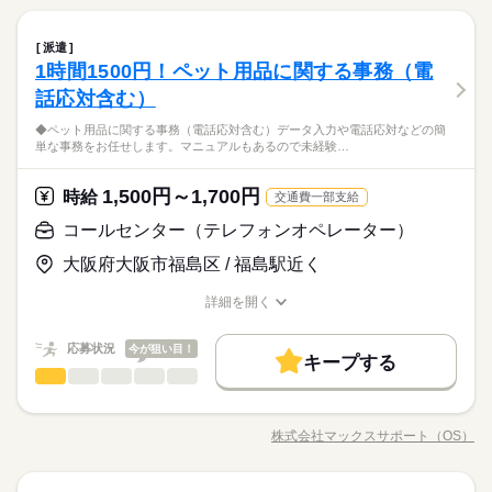
履歴書不要
WEB登録
対応 ●会議室の予約 ●電話・メール対応など ＼コチラのお仕事
水曜 金曜 土曜 日曜 祝日
休日・休暇
以外もご紹介可能／ 人気大学や官公庁での事務、 大手企業で正
続きを読む
交通費
即日スタート
勤務地固定
主婦・主夫
ひとりで
みんなで
仕事の仕方
就業時間・曜日
長期
期間・時間
続きを読む
一般事務・OA事務
職種
社員が目指せるお仕事や 電話ナシのデータ入力など多数♪＊ 今
派遣
低い
高い
多い年齢層
※週4勤務応相談
履歴書不要
WEB登録
メーカー関連
業界
なら9月や10月スタートのお仕事も◎ ＊オンライン登録実施中＊
残業なし
1日7h以下
16時前退社
扶養内
週2・3日
1時間1500円！ペット用品に関する事務（電
9：00～16：00（実働6：00、休憩1：00）
【時短★16：00まで】電話少なめ×こつこつ事務↑フレックスも
就業時間・曜日
おうちでWEBからカンタンに登録OK♪ 非公開求人もたくさんあ
しずか
にぎやか
◆※9-15時・7時-16時応相談
応募資格
職場の様子
OK ～＊チームを『事務』でアシスト↑サポートメイン×かんたん
土日祝休
平日休み
家庭都合休可
話応対含む）
るので まずはお気軽にご登録ください＊
男性
女性
残業なし
1日7h以下
16時前退社
扶養内
週2・3日
男女の割合
事務＊～ ●資料作成・データ入力 ●経費の処理 ●備品管理・郵便
◆未経験者歓迎！ 経験のない方も 学んで活躍できる環境です！
続きを読む
働き方・環境
◆ペット用品に関する事務（電話応対含む）データ入力や電話応対などの簡
対応 ●会議室の予約 ●電話・メール対応など ＼コチラのお仕事
土日祝休
平日休み
家庭都合休可
＼ハジメテさんも安心＊／ PCの基本操作から電話応対など ビ
単な事務をお任せします。マニュアルもあるので未経験…
■時短★16：00↑安心の大手×カンタンな事務ワーク■フレックス
水曜 金曜 土曜 日曜 祝日
休日・休暇
以外もご紹介可能／ 人気大学や官公庁での事務、 大手企業で正
続きを読む
大手企業
ブランクOK
産休・育休
社会保険制度
ジネススキルの基礎を学べる研修が充実◎ スキルアップしたい
働き方・環境
ひとりで
みんなで
仕事の仕方
もOK★オサイフにもうれしい＝お手頃な食堂あり幅広い年代の
社員が目指せるお仕事や 電話ナシのデータ入力など多数♪＊ 今
方向けに おうちで受講できるe-ラーニングや 資格取得支援制度
※週4勤務応相談
大手企業
メーカー関連
ブランクOK
産休・育休
社会保険制度
業界
研修制度
資格支援
服装自由
禁煙・分煙
駅5分以内
方がご活躍中！
なら9月や10月スタートのお仕事も◎ ＊オンライン登録実施中＊
1,500円～1,700円
時給
もあります＊ 時短や扶養内勤務、 在宅/リモートワークなど 働
続きを読む
交通費一部支給
おうちでWEBからカンタンに登録OK♪ 非公開求人もたくさんあ
しずか
にぎやか
応募資格
職場の様子
き方もお気軽にご相談ください＊
研修制度
資格支援
服装自由
禁煙・分煙
駅5分以内
少人数
コールセンター（テレフォンオペレーター）
るので まずはお気軽にご登録ください＊
◆未経験者歓迎！ 経験のない方も 学んで活躍できる環境です！
少人数
活かせるスキル
お仕事の特徴
時給 1,600円
給与
大阪府大阪市福島区 / 福島駅近く
＼ハジメテさんも安心＊／ PCの基本操作から電話応対など ビ
活かせるスキル
詳しい募集要項をすべて見る
Excel
■時短★16：00↑安心の大手×カンタンな事務ワーク■フレックス
Excel
働く人の待遇向上
ジネススキルの基礎を学べる研修が充実◎ スキルアップしたい
月収例192,000円
もOK★オサイフにもうれしい＝お手頃な食堂あり幅広い年代の
詳細を開く
方向けに おうちで受講できるe-ラーニングや 資格取得支援制度
高収入
給与UP
方がご活躍中！
職種/応募資格
お仕事の特徴
給与/時間/休日
もあります＊ 時短や扶養内勤務、 在宅/リモートワークなど 働
続きを読む
kkw_bcov2106
応募する
基本特徴
き方もお気軽にご相談ください＊
応募状況
今が狙い目！
キープする
未経験OK
新卒・第二
20代活躍
30代活躍
40代活躍
続きを読む
コールセンター（テレフォンオペレーター）
職種
低い
高い
多い年齢層
時給 1,600円
給与
長期
期間・時間
詳しい募集要項をすべて見る
50代活躍
働く人の待遇向上
◆ペット用品に関する事務（電話応対含む） データ入力や電話
基本特徴
高収入
給与UP
月収例192,000円
09：00～16：00（実働06：00、休憩01：00）
応対などの簡単な事務をお任せします。 マニュアルもあるので
募集条件
株式会社マックスサポート（OS）
未経験OK
新卒・第二
20代活躍
30代活躍
40代活躍
男性
女性
男女の割合
★残業なし★
職種/応募資格
お仕事の特徴
給与/時間/休日
未経験の方でも安心！ ★人気の案件⇒官公庁案件のオフィスワ
kkw_bcov2106
続きを読む
★9：30～16：30もご相談OK★
交通費
勤務地固定
主婦・主夫
履歴書不要
ーク、旅行会社の問合せ対応など
応募する
50代活躍
続きを読む
募集条件