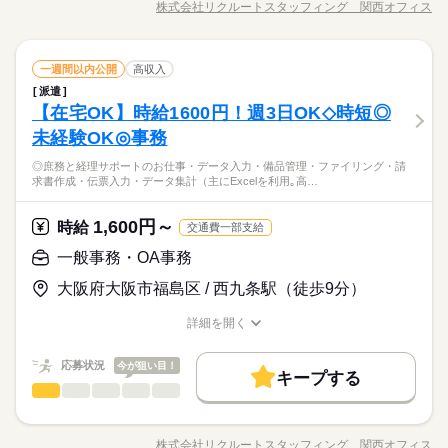
株式会社リクルートスタッフィング 関西オフィス
男性
女性
男女の割合
職種/応募資格
お仕事の特徴
給与/時間/休日
対応 ▼こちらのお仕事以外にも...▼ ・大手企業でのお仕事 ・人
大手企業
産休・育休
社会保険制度
研修制度
続きを読む
火曜 祝日
休日・休暇
気の在宅や大学事務のお仕事 など たくさんのお仕事の中から
資格支援
禁煙・分煙
英語不要
PC不要
あなたのご希望に合わせて選べます♪ 09月、10月スタートのご
続きを読む
週休2日のお仕事です。
ひとりで
みんなで
仕事の仕方
一般事務・OA事務
職種
希望の方も まずはお気軽にご相談ください☆
一週間以内公開
高収入
低い
高い
多い年齢層
IT・通信関連
業界
派遣
◎経験不問！給与計算に関する事務サポート ・書類データチェ
しずか
にぎやか
【在宅OK】時給1600円！週3日OK◇時短◎
応募資格
職場の様子
ック ・データ入力 ・資料作成 ・給与計算 ・電話対応 ・メール
男性
女性
男女の割合
対応 ▼こちらのお仕事以外にも...▼ ・大手企業でのお仕事 ・人
未経験OK◎事務
オフィスワーク未経験OK！ ※社会人経験のある方 【オフィス
続きを読む
気の在宅や大学事務のお仕事 など たくさんのお仕事の中から
ワークデビュー大歓迎！】 前職が飲食やアパレルなどで オフィ
【複数名募集】【未経験OK！嬉しい電話少なめ！】【弊社スタ
◎庶務と経理サポートのお仕事・データ入力・備品管理・ファイリング・請
あなたのご希望に合わせて選べます♪ 09月、10月スタートのご
続きを読む
スワーク初挑戦！という 先輩方も多くいらっしゃいます！ オフ
ひとりで
みんなで
仕事の仕方
求書作成・伝票入力・データ集計（主にExcelを利用｡高…
ッフ活躍中！自転車通勤OK！】
希望の方も まずはお気軽にご相談ください☆
ィス未経験でもチャレンジできる お仕事が他にもたくさん♪ 就
IT・通信関連
業界
【勤務時間選べます！時短もOK】
業前にも、オンラインでの研修など サポート体制も整えていま
続きを読む
◎大手通信グループ会社でのお仕事
1,600円～
しずか
にぎやか
応募資格
時給
職場の様子
すので 安心してご応募ください◎
交通費一部支給
オフィスワーク未経験OK！ ※社会人経験のある方 【オフィス
一般事務・OA事務
時給 1,415円～
給与
ワークデビュー大歓迎！】 前職が飲食やアパレルなどで オフィ
詳しい募集要項をすべて見る
お仕事の特徴
【複数名募集】【未経験OK！嬉しい電話少なめ！】【弊社スタ
大阪府大阪市福島区 / 西九条駅（徒歩9分）
スワーク初挑戦！という 先輩方も多くいらっしゃいます！ オフ
交通費 1ヵ月3万円を上限として実費支給 月収例 20万5175円 時
ッフ活躍中！自転車通勤OK！】
基本特徴
ィス未経験でもチャレンジできる お仕事が他にもたくさん♪ 就
給1415円×実働7h×週5日×4週+残業5h ※月収例を保証するもの
【勤務時間選べます！時短もOK】
詳細を開く
業前にも、オンラインでの研修など サポート体制も整えていま
続きを読む
ではありません。 ha_rs_001
未経験OK
新卒・第二
20代活躍
30代活躍
40代活躍
◎大手通信グループ会社でのお仕事
職種/応募資格
お仕事の特徴
給与/時間/休日
応募する
すので 安心してご応募ください◎
募集条件
続きを読む
応募状況
今が狙い目！
キープする
時給 1,415円～
給与
交通費
1ヵ月以内にスタート
勤務地固定
主婦・主夫
続きを読む
一般事務・OA事務
職種
詳しい募集要項をすべて見る
低い
高い
多い年齢層
交通費 1ヵ月3万円を上限として実費支給 月収例 20万5175円 時
履歴書不要
WEB登録
基本特徴
◎庶務と経理サポートのお仕事 ・データ入力 ・備品管理 ・ファ
長期
期間・時間
給1415円×実働7h×週5日×4週+残業5h ※月収例を保証するもの
イリング ・請求書作成 ・伝票入力 ・データ集計 （主にExcelを
未経験OK
新卒・第二
20代活躍
30代活躍
40代活躍
就業時間・曜日
ではありません。 ha_rs_001
株式会社リクルートスタッフィング 関西オフィス
男性
女性
男女の割合