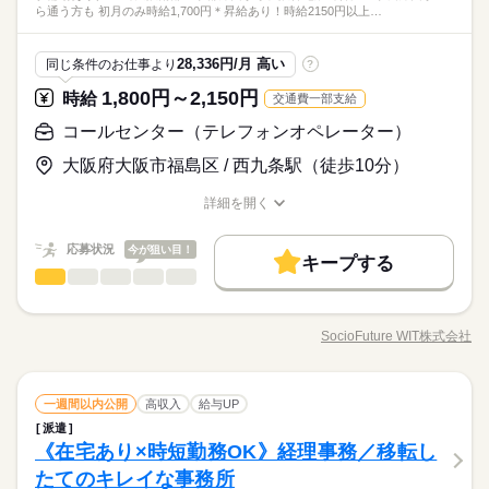
ジネススキルの基礎を学べる研修が充実◎ スキルアップしたい
ひとりで
みんなで
仕事の仕方
ら通う方も 初月のみ時給1,700円＊昇給あり！時給2150円以上…
中です★大手テレビ局☆業界経験者は大歓迎♪イベント企画に関
務、 大手企業で正社員が目指せるお仕事や 電話ナシのデータ入
方向けに おうちで受講できるe-ラーニングや 資格取得支援制度
研修制度
資格支援
服装自由
禁煙・分煙
駅5分以内
社員食堂
派遣活躍中
英語不要
PC不要
映像・音響・マルチメディア関連
業界
する事務サポ★演劇・舞台がメインの部署です◎フットワーク
力など多数♪＊ 今なら9月や10月スタートのお仕事も◎ ＊オンラ
もあります＊ 時短や扶養内勤務、 在宅/リモートワークなど 働
続きを読む
活かしてお仕事できます☆
社員食堂
派遣活躍中
英語不要
PC不要
イン登録実施中＊ おうちでWEBからカンタンに登録OK♪ 非公開
しずか
にぎやか
応募資格
職場の様子
き方もお気軽にご相談ください＊
28,336円/月 高い
同じ条件のお仕事より
?
求人もたくさんあるので まずはお気軽にご登録ください＊
◆未経験者歓迎！ 経験のない方も 学んで活躍できる環境です！
1,800円～2,150円
時給
交通費一部支給
時給 1,650円
給与
＼ハジメテさんも安心＊／ PCの基本操作から電話応対など ビ
詳しい募集要項をすべて見る
お仕事の特徴
やりがい＆動きありで毎日楽しく働こう！！20代・30代が活躍
ジネススキルの基礎を学べる研修が充実◎ スキルアップしたい
コールセンター（テレフォンオペレーター）
月収例231,000円+残業代
中です★大手テレビ局☆業界経験者は大歓迎♪イベント企画に関
働く人の待遇向上
方向けに おうちで受講できるe-ラーニングや 資格取得支援制度
する事務サポ★演劇・舞台がメインの部署です◎フットワーク
大阪府大阪市福島区 / 西九条駅（徒歩10分）
もあります＊ 時短や扶養内勤務、 在宅/リモートワークなど 働
続きを読む
kkw_bcov2106
高収入
給与UP
活かしてお仕事できます☆
応募する
き方もお気軽にご相談ください＊
詳細を開く
基本特徴
職種/応募資格
お仕事の特徴
給与/時間/休日
時給 1,650円
給与
未経験OK
長期
新卒・第二
20代活躍
30代活躍
40代活躍
期間・時間
続きを読む
詳しい募集要項をすべて見る
応募状況
今が狙い目！
月収例231,000円+残業代
キープする
10：00～18：00（実働07：00、休憩01：00）
募集条件
働く人の待遇向上
基本特徴
高収入
給与UP
コールセンター（テレフォンオペレーター）
職種
低い
高い
残業月10～15時間
多い年齢層
交通費
即日スタート
勤務地固定
主婦・主夫
kkw_bcov2106
未経験OK
新卒・第二
20代活躍
30代活躍
40代活躍
●ほどよく残業で収入にプラス♪
＼未経験から大手証券会社へ／ 大手証券会社のカスタマーセン
応募する
募集条件
＜朝はゆったり10時start☆＞
ターにて、 お問合せ対応（電話・チャット等）をお任せしま
履歴書不要
WEB登録
SocioFuture WIT株式会社
男性
女性
男女の割合
職種/応募資格
お仕事の特徴
給与/時間/休日
す。 【まずは研修からスタート！】 最初の1ヶ月は、基礎を学
交通費
即日スタート
勤務地固定
主婦・主夫
続きを読む
就業時間・曜日
長期
期間・時間
続きを読む
び、 資格取得 （証券外務員一種）のために 専門の講師が丁寧に
履歴書不要
WEB登録
お教えします♪ 【具体的な業務】 ・証券サービスや手続きのご
続きを読む
土曜 日曜 祝日
休日・休暇
残20未満
10時～出社
1日7h以下
土日祝休
10：00～18：00（実働07：00、休憩01：00）
ひとりで
みんなで
仕事の仕方
就業時間・曜日
コールセンター（テレフォンオペレーター）
職種
案内 ・ネット取引の画面操作サポート ・資料請求やセミナーの
一週間以内公開
高収入
給与UP
低い
高い
残業月10～15時間
多い年齢層
家庭都合休可
金融関連
業界
受付 ・有価証券の注文受付（資格取得後） 【ポイント】 充実の
派遣
残20未満
10時～出社
1日7h以下
土日祝休
●ほどよく残業で収入にプラス♪
＼未経験から大手証券会社へ／ 大手証券会社のカスタマーセン
インセンティブ＆昇給制度あり！ 一人立ちまでの平均：4～7ヶ
しずか
にぎやか
《在宅あり×時短勤務OK》経理事務／移転し
応募資格
職場の様子
＜朝はゆったり10時start☆＞
働き方・環境
ターにて、 お問合せ対応（電話・チャット等）をお任せしま
家庭都合休可
月！ 働きながら金融の専門知識が身につくため、 私生活での資
男性
女性
男女の割合
す。 【まずは研修からスタート！】 最初の1ヶ月は、基礎を学
たてのキレイな事務所
◎PC基本操作（データ入力程度） ＊コールセンターや金融未経
大手企業
ブランクOK
産休・育休
社会保険制度
働き方・環境
産形成にも役立つ 一生モノのスキルが手に入ります。
続きを読む