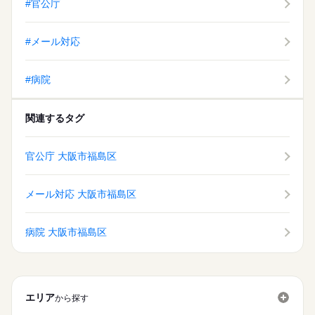
#官公庁
残10未満
1日7h以下
週4日
土日祝休
家庭都合休可
土・日・祝日休みの週休2日のお仕事です。
残10未満
1日7h以下
週4日
土日祝休
家庭都合休可
09：00-17：00（休憩60分）実働7時間00分
働き方・環境
働き方・環境
※残業時間：月0時間～9時間程度。・残業は少なめです。
#メール対応
産休・育休
社会保険制度
研修制度
資格支援
日払い
産休・育休
社会保険制度
研修制度
資格支援
日払い
禁煙・分煙
駅5分以内
英語不要
PC不要
禁煙・分煙
駅5分以内
英語不要
PC不要
土曜 日曜 祝日
休日・休暇
#病院
土・日・祝日休みの週休2日のお仕事です。
関連するタグ
官公庁 大阪市福島区
メール対応 大阪市福島区
病院 大阪市福島区
エリア
から探す