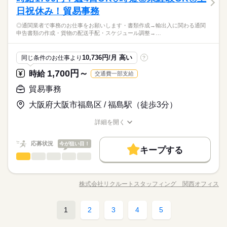
土日祝休
平日休み
家庭都合休可
男性
女性
残業なし
1日7h以下
16時前退社
扶養内
週2・3日
男女の割合
ーとのやり取り、スケジュール管理 ◆電話・メール対応 ◆郵便
日祝休み！貿易事務
＼未経験さん歓迎／ オフィスワークがはじめての方や 派遣がは
続きを読む
働き方・環境
対応、その他庶務 ＝＝上記のお仕事以外も多数あり♪＝＝ 完全
土日祝休
平日休み
家庭都合休可
じめての方も安心＊ 自宅で学べるe-learning（無料）など 研修制
長～く活躍してくれる方、大歓迎♪OJTあり◎同業務の方もいて
◎通関業者で事務のお仕事をお願いします・書類作成→輸出入に関わる通関
水曜 金曜 土曜 日曜 祝日
休日・休暇
在宅のオフィスワークや 誰もが知ってる有名大学でのオシゴ
続きを読む
大手企業
ブランクOK
産休・育休
社会保険制度
度バッチリ★ もちろん経験者さんも大歓迎♪＊ 全国に4,500件以
働き方・環境
ひとりで
みんなで
仕事の仕方
申告書類の作成・貨物の配送手配・スケジュール調整→…
安心！ゆったり10時スタート♪原稿チェックや社内デザイナーと
ト、 未経験から正社員目指せる事務など＊ 9月、10月スタート
上の お仕事がある パーソルエクセルHRパートナーズ。 ●勤務時
※週4勤務応相談
大手企業
サービス関連
ブランクOK
産休・育休
社会保険制度
業界
研修制度
資格支援
服装自由
禁煙・分煙
駅5分以内
のやり取り☆駅スグ！複数路線でアクセス抜群◎プライベート
のお仕事も多数（＾＾） ≪おうちでカンタン！電話で登録OK≫
間を相談したい ●経験がないから不安 そんな方の要望もしっか
続きを読む
はしっかり◎
来社不要でラクラク♪まずは登録だけでも◎
しずか
にぎやか
応募資格
職場の様子
りお聞きして あなたにピッタリなお仕事をご紹介させて頂きま
研修制度
資格支援
服装自由
禁煙・分煙
駅5分以内
少人数
10,736円/月 高い
同じ条件のお仕事より
?
す。
＼未経験さん歓迎／ オフィスワークがはじめての方や 派遣がは
少人数
1,700円～
活かせるスキル
時給
交通費一部支給
時給 1,450円
給与
じめての方も安心＊ 自宅で学べるe-learning（無料）など 研修制
活かせるスキル
詳しい募集要項をすべて見る
お仕事の特徴
Excel
長～く活躍してくれる方、大歓迎♪OJTあり◎同業務の方もいて
Excel
度バッチリ★ もちろん経験者さんも大歓迎♪＊ 全国に4,500件以
貿易事務
【交通費備考】
安心！ゆったり10時スタート♪原稿チェックや社内デザイナーと
働く人の待遇向上
上の お仕事がある パーソルエクセルHRパートナーズ。 ●勤務時
※当社規定あり
のやり取り☆駅スグ！複数路線でアクセス抜群◎プライベート
大阪府大阪市福島区 / 福島駅（徒歩3分）
間を相談したい ●経験がないから不安 そんな方の要望もしっか
続きを読む
給料UPしました！ kkw_bcov2106
給与UP
はしっかり◎
応募する
りお聞きして あなたにピッタリなお仕事をご紹介させて頂きま
詳細を開く
基本特徴
す。
職種/応募資格
お仕事の特徴
給与/時間/休日
時給 1,450円
給与
未経験OK
長期
新卒・第二
20代活躍
30代活躍
40代活躍
期間・時間
続きを読む
詳しい募集要項をすべて見る
応募状況
今が狙い目！
【交通費備考】
キープする
10：00～18：00（実働7：00、休憩1：00）
募集条件
働く人の待遇向上
基本特徴
給与UP
貿易事務
職種
※当社規定あり
男性
女性
◆残業：月5～15時間
男女の割合
交通費
即日スタート
勤務地固定
主婦・主夫
給料UPしました！ kkw_bcov2106
未経験OK
新卒・第二
20代活躍
30代活躍
40代活躍
◎通関業者で事務のお仕事をお願いします ・書類作成 →輸出入
応募する
募集条件
に関わる通関申告書類の作成 ・貨物の配送手配 ・スケジュール
履歴書不要
WEB登録
株式会社リクルートスタッフィング 関西オフィス
ひとりで
みんなで
仕事の仕方
職種/応募資格
お仕事の特徴
給与/時間/休日
調整 →船会社と顧客との連絡調整業務 ▼こちらのお仕事以外に
土曜 日曜 祝日
休日・休暇
交通費
即日スタート
勤務地固定
主婦・主夫
続きを読む
就業時間・曜日
長期
期間・時間
続きを読む
も...▼ ・大手企業でのお仕事 ・人気の在宅や大学事務のお仕
＜土日祝休み＞
履歴書不要
WEB登録
事 など たくさんのお仕事の中からあなたのご希望に合わせて
続きを読む
残20未満
10時～出社
1日7h以下
土日祝休
1
2
3
4
5
10：00～18：00（実働7：00、休憩1：00）
しずか
にぎやか
職場の様子
就業時間・曜日
貿易事務
職種
選べます♪ 09月、10月スタートのご希望の方も まずはお気軽に
男性
女性
◆残業：月5～15時間
男女の割合
家庭都合休可
運輸関連
業界
ご相談ください☆