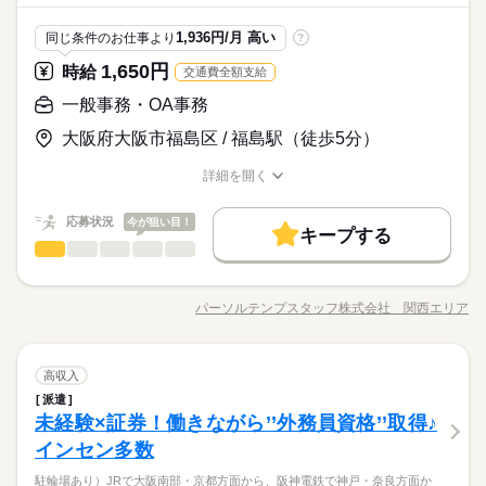
映像・音響・マルチメディア関連
業界
任せ♪フットワーク活かしてお仕事できる☆人柄重視でスキルは
ら9月や10月スタートのお仕事も◎ ＊オンライン登録実施中＊
もあります＊ 時短や扶養内勤務、 在宅/リモートワークなど 働
続きを読む
※土・日・祝がお休みです。
不問↑高時給1650円↑
おうちでWEBからカンタンに登録OK♪ 非公開求人もたくさんあ
しずか
にぎやか
応募資格
職場の様子
き方もお気軽にご相談ください＊
1,936円/月 高い
同じ条件のお仕事より
?
るので まずはお気軽にご登録ください＊
◆未経験者歓迎！ 経験のない方も 学んで活躍できる環境です！
1,650円
時給
交通費全額支給
時給 1,650円
給与
＼ハジメテさんも安心＊／ PCの基本操作から電話応対など ビ
詳しい募集要項をすべて見る
お仕事の特徴
20代・30代が活躍中です★穏やかな方が多く人間関係もGOO
ジネススキルの基礎を学べる研修が充実◎ スキルアップしたい
一般事務・OA事務
月収例231,000円+残業代
D！演劇・舞台がメインの部署！部署内の頼まれ仕事や庶務をお
働く人の待遇向上
方向けに おうちで受講できるe-ラーニングや 資格取得支援制度
任せ♪フットワーク活かしてお仕事できる☆人柄重視でスキルは
大阪府大阪市福島区 / 福島駅（徒歩5分）
もあります＊ 時短や扶養内勤務、 在宅/リモートワークなど 働
続きを読む
kkw_bcov2106
高収入
給与UP
不問↑高時給1650円↑
応募する
き方もお気軽にご相談ください＊
詳細を開く
基本特徴
職種/応募資格
お仕事の特徴
給与/時間/休日
時給 1,650円
給与
未経験OK
長期
新卒・第二
20代活躍
30代活躍
40代活躍
期間・時間
続きを読む
詳しい募集要項をすべて見る
応募状況
今が狙い目！
月収例231,000円+残業代
キープする
10：00～18：00（実働07：00、休憩01：00）
募集条件
働く人の待遇向上
基本特徴
高収入
給与UP
一般事務・OA事務
職種
低い
高い
残業月10～15時間
多い年齢層
交通費
即日スタート
勤務地固定
主婦・主夫
kkw_bcov2106
未経験OK
新卒・第二
20代活躍
30代活躍
40代活躍
●ほどよく残業で収入にプラス♪
急募《テレビ局本社》1650円↑10時開始◎ジムのお仕事♪ ■伝
応募する
募集条件
＜朝はゆったり10時start☆＞
票・請求書処理 ■イベントに関する資料作成 ■イベント当日のサ
履歴書不要
WEB登録
パーソルテンプスタッフ株式会社 関西エリア
男性
女性
男女の割合
職種/応募資格
お仕事の特徴
給与/時間/休日
ポート ■素材コピー、納品、チラシやポスター管理 ■電話対応、
交通費
即日スタート
勤務地固定
主婦・主夫
続きを読む
就業時間・曜日
長期
期間・時間
続きを読む
その他庶務 ※演劇・舞台をメインで扱う部署でのお仕事です★
履歴書不要
WEB登録
＼コチラのお仕事以外もご紹介可能／ 人気大学や官公庁での事
続きを読む
土曜 日曜 祝日
休日・休暇
残20未満
10時～出社
1日7h以下
土日祝休
10：00～18：00（実働07：00、休憩01：00）
ひとりで
みんなで
仕事の仕方
就業時間・曜日
一般事務・OA事務
職種
務、 大手企業で正社員が目指せるお仕事や 電話ナシのデータ入
高収入
低い
高い
残業月10～15時間
多い年齢層
家庭都合休可
映像・音響・マルチメディア関連
業界
力など多数♪＊ 今なら9月や10月スタートのお仕事も◎ ＊オンラ
派遣
残20未満
10時～出社
1日7h以下
土日祝休
●ほどよく残業で収入にプラス♪
急募《テレビ局本社》1650円↑10時開始◎ジムのお仕事♪ ■伝
イン登録実施中＊ おうちでWEBからカンタンに登録OK♪ 非公開
しずか
にぎやか
未経験×証券！働きながら’’外務員資格’’取得♪
応募資格
職場の様子
＜朝はゆったり10時start☆＞
働き方・環境
票・請求書処理 ■イベントに関する資料作成 ■イベント当日のサ
家庭都合休可
求人もたくさんあるので まずはお気軽にご登録ください＊
男性
女性
男女の割合
ポート ■素材コピー、納品、チラシやポスター管理 ■電話対応、
インセン多数
◆未経験者歓迎！ 経験のない方も 学んで活躍できる環境です！
大手企業
ブランクOK
産休・育休
社会保険制度
働き方・環境
続きを読む
その他庶務 ※演劇・舞台をメインで扱う部署でのお仕事です★
＼ハジメテさんも安心＊／ PCの基本操作から電話応対など ビ
大手企業
ブランクOK
産休・育休
社会保険制度
やりがい＆動きありで毎日楽しく働こう！！20代・30代が活躍
研修制度
資格支援
服装自由
禁煙・分煙
駅5分以内
駐輪場あり）JRで大阪南部・京都方面から、阪神電鉄で神戸・奈良方面か
＼コチラのお仕事以外もご紹介可能／ 人気大学や官公庁での事
続きを読む
土曜 日曜 祝日
休日・休暇