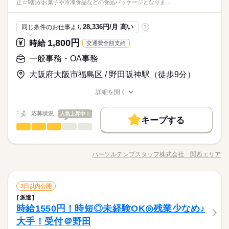
正☆9割がお菓子や冷凍食品などの食品パッケージとなりま…
働5h 17時開始 ◎実働8h、休憩1h 9～13時開始 ◎実働10h、
環境◎！ 同業務の方がいるので安心！ちょっとひと息、休
宅のお仕事があるエリアも☆ 9月・10月スタートもご相談くださ
まで ▼シフト 前月の10日頃に希望休を提出！ ⇒25日頃に仮
方を支えるサポートが充実◎ ―･―･―･―･―･―･―･―･―･―･
は、 研修は新福島→独り立ち後に灘区での勤務です。
IT・通信関連
休憩1h（最大、週4日勤務） 9～11時開始 -----------------------------
業界
駅5分以内
社員食堂
派遣活躍中
英語不要
PC不要
続きを読む
憩室を完備しています♪
い♪
確定。 微調整後、月末に正式に決まります♪
―･―･―･― データ入力などの人気お仕事も多数あり♪ パートか
続きを読む
---------------------------------- ■研修 ・集合研修（1ヶ月） 週5日、9：
しずか
にぎやか
応募資格
職場の様子
らの収入アップも実績多数！ 主婦（夫）の方のオフィスワーク
28,336円/月 高い
同じ条件のお仕事より
?
30～17：30（休憩1時間） 10名程度（座学、ロープレ、端末操
続きを読む
デビューを応援◎
◆未経験者歓迎！ ※コールセンターでの経験がある方歓迎。
作） ↓ ・OJT研修（2ヶ月） 週4-5日、9：00～18：00（シフト
月曜 火曜 水曜 木曜 金曜 土曜 日曜 祝日
休日・休暇
1,800円
お仕事の特徴
時給
交通費全額支給
時給 1,500円～
給与
▼オフィスワークデビューを応援します！▼ すきま時間に自分
勤務） 実際の問合わせをお聞きし端末へ入力。 そばにSVがい
詳しい募集要項をすべて見る
◆駅近エリアでアクセス抜群☆周辺に飲食店・コンビニがあり
土日祝含むシフト制 ▼希望休 週4～：5日/月まで 週3日：9日/月
基本特徴
のペースで学べるスマホ学習アプリ 「ぽけっと」など未経験の
るので安心♪ ↓ 計3回の試験に合格すると着台へ☆ ※神戸の場合
一般事務・OA事務
【月収例】296,250円～
環境◎！ 同業務の方がいるので安心！ちょっとひと息、休
まで ▼シフト 前月の10日頃に希望休を提出！ ⇒25日頃に仮
方を支えるサポートが充実◎ ―･―･―･―･―･―･―･―･―･―･
は、 研修は新福島→独り立ち後に灘区での勤務です。
未経験OK
新卒・第二
20代活躍
30代活躍
40代活躍
憩室を完備しています♪
確定。 微調整後、月末に正式に決まります♪
大阪府大阪市福島区 / 野田阪神駅（徒歩9分）
―･―･―･― データ入力などの人気お仕事も多数あり♪ パートか
続きを読む
―･―･―･―･―･―･―･―･―･―･―･―･―･―
応募する
募集条件
らの収入アップも実績多数！ 主婦（夫）の方のオフィスワーク
このお仕事は、働いた分の給料を給料日を待たずに受け取れる
詳細を開く
続きを読む
デビューを応援◎
『速払いサービス』を利用できます（利用規定あり）
交通費
即日スタート
履歴書不要
WEB登録
職種/応募資格
お仕事の特徴
給与/時間/休日
続きを読む
時給 1,500円～
給与
詳しい募集要項をすべて見る
就業時間・曜日
基本特徴
応募状況
人気上昇中！
【月収例】296,250円～
キープする
3ヵ月以上
期間・時間
残業なし
一般事務・OA事務
残10未満
残20未満
土日祝休
職種
未経験OK
新卒・第二
20代活躍
30代活躍
40代活躍
低い
高い
多い年齢層
募集条件
―･―･―･―･―･―･―･―･―･―･―･―･―･―
交通費
即日スタート
履歴書不要
WEB登録
8：45～18：00
高時給1800円！有名食品パッケージに携わる！事務のお仕事♪ ●
応募する
働き方・環境
このお仕事は、働いた分の給料を給料日を待たずに受け取れる
※残業はほとんどありません。
就業時間・曜日
版下作成、修正☆9割がお菓子や冷凍食品などの食品パッケージ
パーソルテンプスタッフ株式会社 関西エリア
社会保険制度
研修制度
資格支援
日払い
週払い
『速払いサービス』を利用できます（利用規定あり）
男性
女性
男女の割合
※休憩は７５分です。
職種/応募資格
お仕事の特徴
給与/時間/休日
続きを読む
となります！☆原材料の文字入力やレイアウト、写真差し替
働き方・環境
残業なし
残10未満
残20未満
土日祝休
続きを読む
え、サイズ変更など☆指示や依頼書に基づいて修正します。修
禁煙・分煙
駅5分以内
ルーティン
英語不要
社会保険制度
研修制度
資格支援
日払い
週払い
正後チェックもしていただきます。 ●デザインアシスタント ●電
続きを読む
ひとりで
みんなで
仕事の仕方
3ヵ月以上
活かせるスキル
期間・時間
一般事務・OA事務
職種
話応対など ●使用ソフト：Photoshop・Illustrator（CC）/Mac
3日以内公開
土曜 日曜 祝日
休日・休暇
禁煙・分煙
駅5分以内
ルーティン
英語不要
低い
高い
多い年齢層
メーカー関連
業界
派遣
Word
Excel
活かせるスキル
8：45～18：00
高時給1800円！有名食品パッケージに携わる！事務のお仕事♪ ●
Word
Excel
※土・日・祝がお休みです。※企業カレンダーあります。
しずか
にぎやか
時給1550円！時短◎未経験OK◎残業少なめ♪
応募資格
職場の様子
※残業はほとんどありません。
版下作成、修正☆9割がお菓子や冷凍食品などの食品パッケージ
男性
女性
男女の割合
※休憩は７５分です。
となります！☆原材料の文字入力やレイアウト、写真差し替
大手！受付＠野田
DTPオペレーターの実務経験がある方歓迎何らか食品関係のも
続きを読む
え、サイズ変更など☆指示や依頼書に基づいて修正します。修