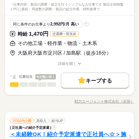
〈仕事内容〉製品の調整・組立を行うシンプルなお仕事です 製品を制御盤
とPCに接続・周波数の調整・製品の組立作業・材料倉庫で…
2,992円/月 高い
同じ条件のお仕事より
?
1,470円
時給
交通費一部支給
その他工場・軽作業・物流・土木系
大阪府大阪市淀川区 / 加島駅（徒歩16分）
詳細を開く
職種/応募資格
お仕事の特徴
給与/時間/休日
応募状況
今が狙い目！
キープする
その他工場・軽作業・物流・土木系
職種
低い
高い
多い年齢層
〈仕事内容〉 製品の調整・組立を行うシンプルなお仕事です☆
・製品を制御盤とPCに接続 ・周波数の調整 ・製品の組立作業
戦力エージェント株式会社（全国）
男性
女性
男女の割合
職種/応募資格
お仕事の特徴
給与/時間/休日
・材料倉庫での補助作業 機械操作はマニュアルに沿って進める
続きを読む
ので、難しい作業はありません◎ 先輩スタッフがイチから丁寧
にサポートするので、初めての方も安心してスタートできます♪
続きを読む
ひとりで
みんなで
仕事の仕方
その他工場・軽作業・物流・土木系
職種
3日以内公開
高収入
給与UP
低い
高い
多い年齢層
メーカー関連
業界
正社員への紹介予定派遣
?
〈仕事内容〉 製品の調整・組立を行うシンプルなお仕事です☆
しずか
にぎやか
＜未経験OK！紹介予定派遣で正社員へ☆＞施
応募資格
職場の様子
・製品を制御盤とPCに接続 ・周波数の調整 ・製品の組立作業
男性
女性
男女の割合