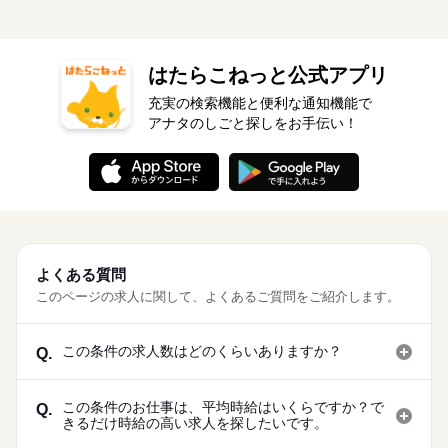
はたらこねっと公式アプリ
充実の検索機能と便利な通知機能で
アナタのしごと探しをお手伝い！
よくある質問
このページの求人に関して、よくあるご質問をご紹介します。
この条件の求人数はどのくらいありますか？
Q.
この条件のお仕事は、平均時給はいくらですか？で
Q.
きるだけ時給の高い求人を探したいです。