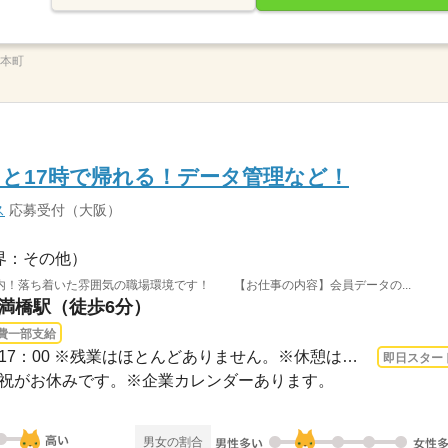
_本町
と17時で帰れる！データ管理など！
ス
応募受付（大阪）
界：その他）
内！落ち着いた雰囲気の職場環境です！ 【お仕事の内容】会員データの...
天満橋駅（徒歩6分）
費一部支給
3ヵ月以上 即日〜 / 9：00～17：00 ※残業はほとんどありません。※休憩は６０分です。
即日スター
・日・祝がお休みです。※企業カレンダーあります。
男女の割合