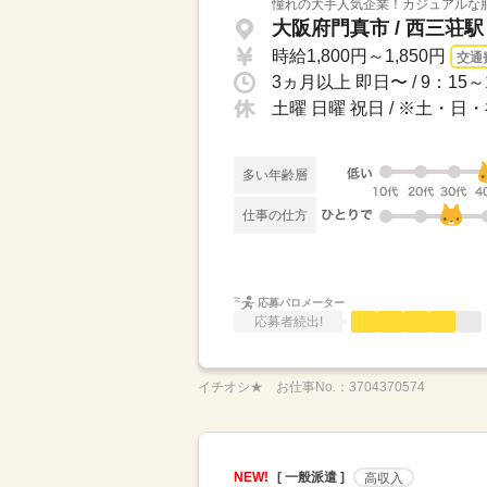
憧れの大手人気企業！カジュアルな
大阪府門真市 / 西三荘
時給1,800円～1,850円
交通
3ヵ月以上 即日〜 / 9：1
土曜 日曜 祝日 / ※土・
多い年齢層
仕事の仕方
応募バロメーター
応募者続出!
イチオシ★
お仕事No.：
3704370574
NEW!
[ 一般派遣 ]
高収入