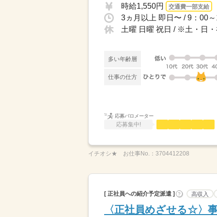
時給1,550円
交通費一部支給
土曜 日曜 祝日 / ※土
多い年齢層
仕事の仕方
応募バロメーター
応募集中!
イチオシ★
お仕事No.：
3704412208
[ 正社員への紹介予定派遣 ]
高収入
?
〈正社員めざせる☆〉