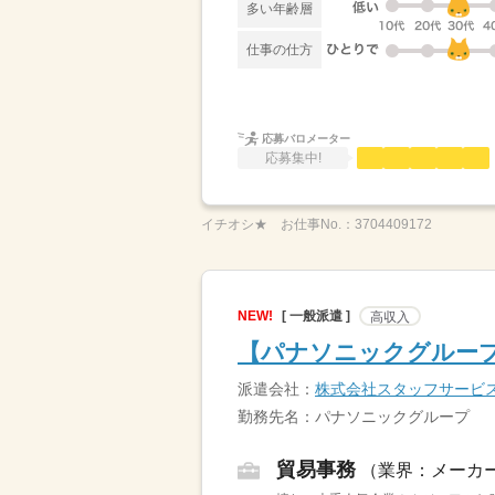
多い年齢層
仕事の仕方
応募バロメーター
応募集中!
イチオシ★
お仕事No.：
3704409172
NEW!
[ 一般派遣 ]
高収入
【パナソニックグルー
派遣会社：
株式会社スタッフサービ
勤務先名：パナソニックグループ
貿易事務
（業界：メーカ