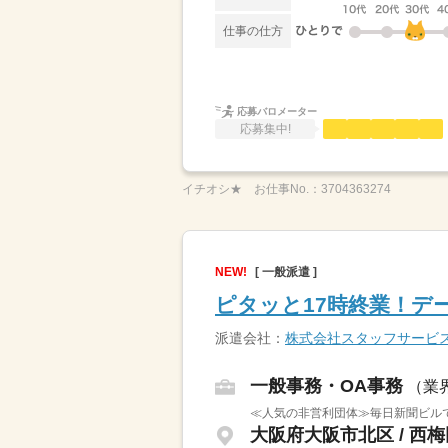
仕事の仕方
応募バロメーター
応募集中!
イチオシ★
お仕事No.：
3704363274
NEW!
[ 一般派遣 ]
ピタッと17時終業！デ
派遣会社：
株式会社スタッフサービ
一般事務・OA事務
（業
≪人気の非営利団体≫毎日新聞ビル
大阪府大阪市北区 / 西