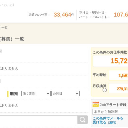
らこねっと】
正社員・契約社員・
33,464
107,
派遣のお仕事：
件
パート・アルバイト：
の一覧
（募集）一覧
この条件のお仕事件数
15,72
はありません
1,58
平均時給
月収換算
279,31
期間
Jobアラート登録
はありません
この条件でメールを
受け取る
（無料）