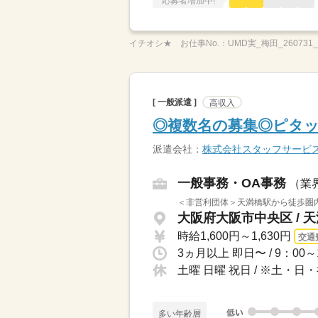
応募者増加中!
イチオシ★
お仕事No.：
UMD実_梅田_260731
[ 一般派遣 ]
高収入
◎複数名の募集◎ピタッ
派遣会社：
株式会社スタッフサービ
一般事務・OA事務
（業
＜非営利団体＞天満橋駅から徒歩圏
大阪府大阪市中央区 / 
時給1,600円～1,630円
交通
土曜 日曜 祝日 / ※土
多い年齢層