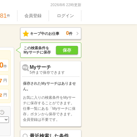
2026/8/6 22時更新
681
会員登録
ログイン
件
0
キープ中のお仕事
件
この検索条件を
保存
Myサーチに保存
0
件
Myサーチ
5件まで保存できます
7
円
保存されたMyサーチはありませ
ん。
円
2
お気に入りの検索条件をMyサー
チに保存することができます。
仕事一覧にある「Myサーチに保
存」ボタンから保存できます。
会員登録は不要です。
最近検索した条件