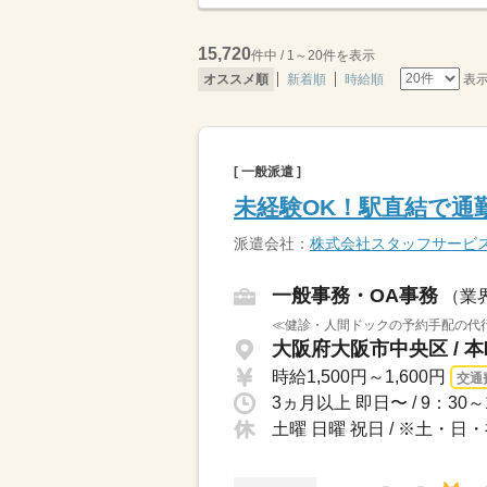
15,720
件中 / 1～20件を表示
表
オススメ順
新着順
時給順
[ 一般派遣 ]
未経験OK！駅直結で通
派遣会社：
株式会社スタッフサービ
一般事務・OA事務
（業
≪健診・人間ドックの予約手配の代行
大阪府大阪市中央区 / 
時給1,500円～1,600円
交通
3ヵ月以上 即日〜 / 9：3
土曜 日曜 祝日 / ※土・