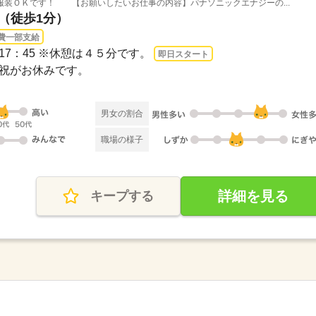
服装ＯＫです！ 【お願いしたいお仕事の内容】パナソニックエナジーの...
駅（徒歩1分）
費一部支給
5～17：45 ※休憩は４５分です。
即日スタート
日・祝がお休みです。
男女の割合
職場の様子
詳細を見る
キープする