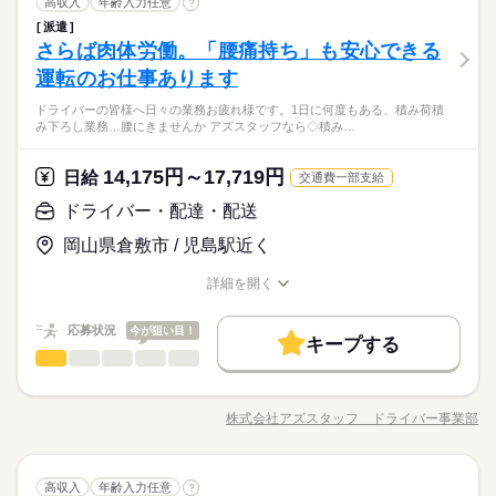
高収入
年齢入力任意
?
派遣
さらば肉体労働。「腰痛持ち」も安心できる
運転のお仕事あります
ドライバーの皆様へ日々の業務お疲れ様です。1日に何度もある、積み荷積
み下ろし業務…腰にきませんか アズスタッフなら◇積み…
14,175円～17,719円
日給
交通費一部支給
ドライバー・配達・配送
岡山県倉敷市 / 児島駅近く
詳細を開く
職種/応募資格
お仕事の特徴
給与/時間/休日
応募状況
今が狙い目！
キープする
ドライバー・配達・配送
職種
男性
女性
男女の割合
ドライバーの皆様へ 日々の業務お疲れ様です。 1日に何度もあ
る、積み荷積み下ろし業務…腰にきませんか…？ アズスタッフ
株式会社アズスタッフ ドライバー事業部
ひとりで
みんなで
仕事の仕方
職種/応募資格
お仕事の特徴
給与/時間/休日
なら ◇積み荷積み下ろしなし！※現場の助手さんが行います。
続きを読む
◇カゴ積みカゴおろし！⇒しかも、所定場所に移動させるだ
け！ ◇積み下ろし回数2回のみ！ …など 腰に負担をかけず、し
続きを読む
しずか
にぎやか
職場の様子
ドライバー・配達・配送
職種
かもワンマンでできる！！ シフトもご相談乗ります◎ まずはア
高収入
年齢入力任意
?
男性
女性
男女の割合