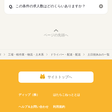
この条件の求人数はどのくらいありますか？
Q.
ページの先頭へ
市
工場・軽作業・物流・土木系
ドライバー・配達・配送
土日祝休みの一覧
サイトトップへ
ディップ（株）
はたらこねっととは
ヘルプ＆お問い合わせ
利用規約