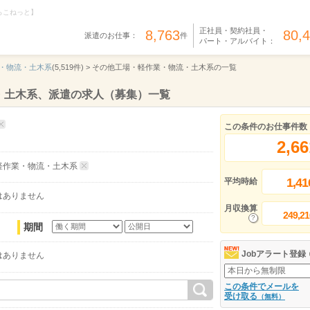
らこねっと】
正社員・契約社員・
8,763
80,
派遣のお仕事：
件
パート・アルバイト：
・物流・土木系
(5,519件) >
その他工場・軽作業・物流・土木系の一覧
・土木系、派遣の求人（募集）一覧
この条件のお仕事件数
2,66
軽作業・物流・土木系
1,41
平均時給
はありません
月収換算
249,21
期間
Jobアラート登録
はありません
この条件でメールを
受け取る
（無料）