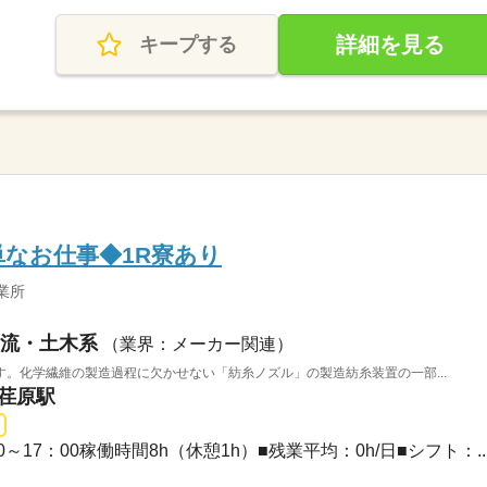
詳細を見る
キープする
なお仕事◆1R寮あり
業所
流・土木系
（業界：メーカー関連）
。化学繊維の製造過程に欠かせない「紡糸ノズル」の製造紡糸装置の一部...
里荏原駅
00～17：00稼働時間8h（休憩1h）■残業平均：0h/日■シフト：..
）