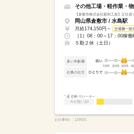
その他工場・軽作業・物
【倉敷市株式会社親和工産】正社員で
岡山県倉敷市 / 水島駅
月給174,150円～
交通費一部
［1］08：00～17：00稼
５勤２休（土日）
多い年齢層
仕事の仕方
応募バロメーター
今が狙い目!
お仕事No.：
129001