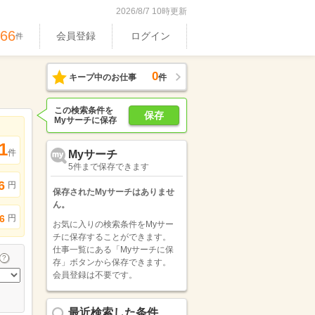
2026/8/7 10時更新
466
会員登録
ログイン
件
0
キープ中のお仕事
件
この検索条件を
保存
Myサーチに保存
1
件
Myサーチ
5件まで保存できます
6
円
保存されたMyサーチはありませ
ん。
円
6
お気に入りの検索条件をMyサー
チに保存することができます。
仕事一覧にある「Myサーチに保
存」ボタンから保存できます。
会員登録は不要です。
最近検索した条件