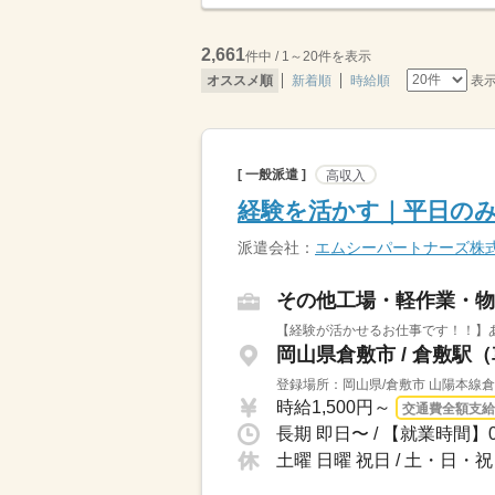
2,661
件中 / 1～20件を表示
表
オススメ順
新着順
時給順
[ 一般派遣 ]
高収入
経験を活かす｜平日の
派遣会社：
エムシーパートナーズ株
その他工場・軽作業・物
【経験が活かせるお仕事です！！】あ
岡山県倉敷市 / 倉敷駅（
登録場所：岡山県/倉敷市 山陽本線倉
時給1,500円～
交通費全額支給
長期 即日〜 / 【就業時間】
土曜 日曜 祝日 / 土・