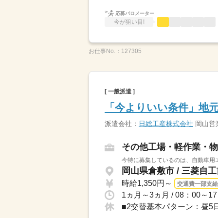
応募バロメーター
今が狙い目!
お仕事No.：
127305
[ 一般派遣 ]
「今よりいい条件」地元
派遣会社：
日総工産株式会社
岡山営
その他工場・軽作業・物
今特に募集しているのは、自動車用エ
岡山県倉敷市 / 三菱自
時給1,350円～
交通費一部支給