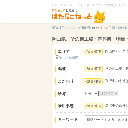
社員・派遣・パートのお仕事・求人情報を探すなら【はた
派遣社員求人TOP
>
岡山県
(14,881件) >
工場・軽作業
岡山県、その他工場・軽作業・物流
エリア
岡山県すべて
追加･変更
駅・沿線選択
職種
その他工場・
追加･変更
こだわり
選択中の条件
追加･変更
給与
雇用形態
選択中の条件
追加･変更
キーワード