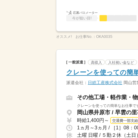
応募バロメーター
今が狙い目!
オススメ!
お仕事No.：
OKA0035
[ 一般派遣 ]
高収入
入社祝い金など
クレーンを使っての簡単
派遣会社：
日総工産株式会社
岡山営
その他工場・軽作業・物
クレーンを使っての簡単なお仕事です
岡山県井原市 / 早雲の
時給1,400円～
交通費一部支給
1ヵ月～3ヵ月 / ［1］08：
土曜 日曜 / ５勤２休（土日