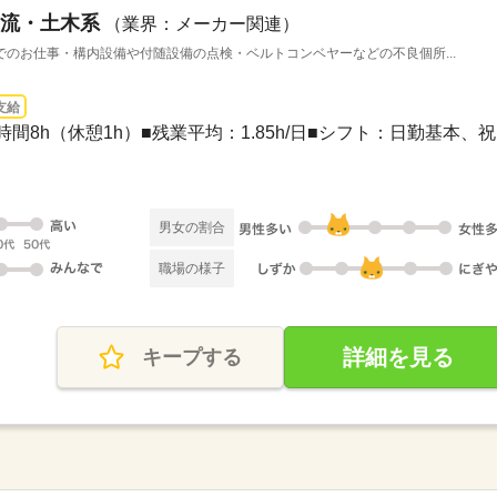
流・土木系
（業界：メーカー関連）
のお仕事・構内設備や付随設備の点検・ベルトコンベヤーなどの不良個所...
支給
働時間8h（休憩1h）■残業平均：1.85h/日■シフト：日勤基本、祝..
男女の割合
職場の様子
詳細を見る
キープする