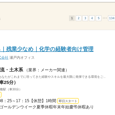
1
2
3
4
5
･･･
134
示
み｜残業少なめ｜化学の経験者向け管理
式会社
瀬戸内オフィス
流・土木系
（業界：メーカー関連）
なたがこれまでに培ってきた経験やスキルを最大限に発揮できる環境をご...
車25分）
敷駅（車30分）
08：25～17：15【休憩】1時間
即日スタート
日・祝ゴールデンウイーク夏季休暇年末年始慶弔休暇あり