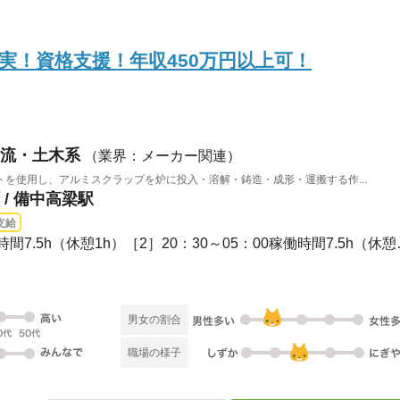
実！資格支援！年収450万円以上可！
流・土木系
（業界：メーカー関連）
を使用し、アルミスクラップを炉に投入・溶解・鋳造・成形・運搬する作...
/ 備中高梁駅
支給
［1］08：30～17：00
男女の割合
職場の様子