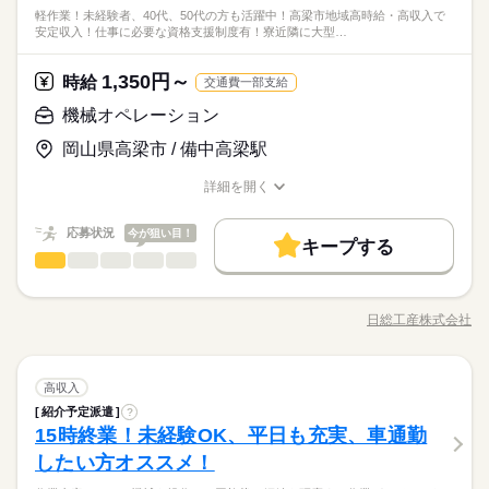
軽作業！未経験者、40代、50代の方も活躍中！高梁市地域高時給・高収入で
安定収入！仕事に必要な資格支援制度有！寮近隣に大型…
1,350円～
時給
交通費一部支給
機械オペレーション
岡山県高梁市 / 備中高梁駅
詳細を開く
職種/応募資格
お仕事の特徴
給与/時間/休日
応募状況
今が狙い目！
キープする
機械オペレーション
職種
低い
高い
多い年齢層
アルミ製品の製造、梱包、運搬、出荷に関するお仕事です。 メ
ーカーの社員さんの補助作業から始めていただき、クレーン・
日総工産株式会社
男性
女性
男女の割合
職種/応募資格
お仕事の特徴
給与/時間/休日
玉掛の資格を取得した後に アルミ製品の運搬をしていただきま
続きを読む
す。簡単・単純作業です。 資格取得は、全面支援致します。
【ポイント】 遠方の方も安心の1R寮完備！しかも寮費無料♪♪ メ
続きを読む
ひとりで
みんなで
仕事の仕方
機械オペレーション
職種
ーカー正社員登用のチャンス！入社後半年で正社員へ輩出実績
高収入
低い
高い
多い年齢層
メーカー関連
業界
有！！ 作業は簡単・単純、軽作業！ 未経験者、40代、50代の方
紹介予定派遣
?
アルミ製品の製造、梱包、運搬、出荷に関するお仕事です。 メ
も活躍中！ 高梁市地域高時給・高収入で安定収入！ 仕事に必要
しずか
にぎやか
15時終業！未経験OK、平日も充実、車通勤
応募資格
職場の様子
ーカーの社員さんの補助作業から始めていただき、クレーン・
な資格支援制度有！ 寮近隣に大型ショッピングセンター・ホー
男性
女性
男女の割合
玉掛の資格を取得した後に アルミ製品の運搬をしていただきま
したい方オススメ！
【必須】 床上操作式クレーン（５ｔ以上）技能講習修了 玉掛
ムセンター・コンビニ有
続きを読む
す。簡単・単純作業です。 資格取得は、全面支援致します。
（１ｔ以上）技能講習修了 ※習熟期間：約14日 kkw_hfd2304