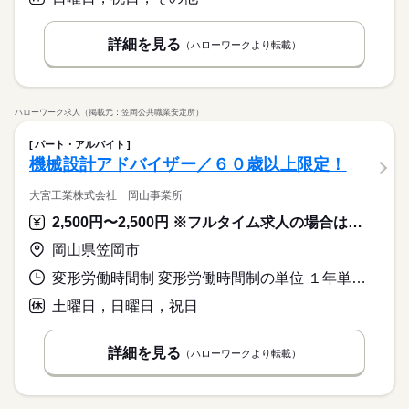
憩：24：00～25：00） ［4］17：00～翌1：30（休憩：21：00
働き方・環境
5勤2休 土日休み
ブランクOK
社会保険制度
研修制度
資格支援
～22：00） ［5］6：30～15：00（休憩：12：00～12：45）
※年末年始・GW・夏季休暇あり（会社カレンダーによる）
ブランクOK
社会保険制度
研修制度
資格支援
［6］22：00～翌6：30（休憩：1：00～2：00） ※メインは
続きを読む
日払い
週払い
禁煙・分煙
バイク自転車
車OK
詳細を見る
（ハローワークより転載）
［1］＋［2］または［1］＋［3］の2組2交替です。 生産状況に
日払い
週払い
禁煙・分煙
バイク自転車
車OK
★年間休日：120日
寮・社宅
派遣活躍中
ルーティン
英語不要
電話なし
応じて［4］［5］［6］のシフトが入ることがあります。 月残業
寮・社宅
派遣活躍中
ルーティン
英語不要
電話なし
30h程度 22時～18歳以上※22時以降の勤務につきましては、18
休日・休暇
歳以上の方が対象となります。
ハローワーク求人（掲載元：笠岡公共職業安定所）
5勤2休 土日休み
※年末年始・GW・夏季休暇あり（会社カレンダーによる）
パート・アルバイト
機械設計アドバイザー／６０歳以上限定！
★年間休日：120日
大宮工業株式会社 岡山事業所
2,500円〜2,500円 ※フルタイム求人の場合は月額（換算額）、パート求人の場合は時間額を表示しています。
岡山県笠岡市
変形労働時間制 変形労働時間制の単位 １年単位 就業時間１ 9時00分〜16時00分 又は 8時30分〜17時30分の時間の間の5時間程度 就業時間に関する特記事項 就業時間については相談可
土曜日，日曜日，祝日
詳細を見る
（ハローワークより転載）