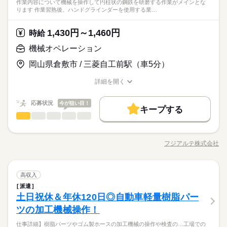
1R寮完備！寮費無料！メーカー正社員登用制度で多数実績
作業内容について機械を操作して円柱状の鋼鉄を研磨する作業がメインとな
【ポイント】 遠方の方も安心の1R寮完備！しかも寮費無料♪♪ メ
続きを読む
ひとりで
みんなで
仕事の仕方
ります 作業習熟後、ハンドグラインダーを使用する業…
有！！ 簡単・単純作業！ 40代50代活躍中！ 地域高時給、高収
ーカー正社員登用のチャンス！入社後半年で正社員へ輩出実績
メーカー関連
業界
入！ 資格支援制度有！
有！！ 作業は簡単・単純、軽作業！ 未経験者、40代、50代の方
続きを読む
も活躍中！ 高梁市地域高時給・高収入で安定収入！ 仕事に必要
1,430円～1,460円
しずか
にぎやか
応募資格
時給
職場の様子
続きを読む
な資格支援制度有！ 寮近隣に大型ショッピングセンター・ホー
【必須】 床上操作式クレーン（５ｔ以上）技能講習修了 玉掛
機械オペレーション
ムセンター・コンビニ有
時給 1,350円～
給与
（１ｔ以上）技能講習修了 ※習熟期間：約14日 kkw_hfd2304
詳しい募集要項をすべて見る
1R寮完備！寮費無料！メーカー正社員登用制度で多数実績
岡山県倉敷市 / 三菱自工前駅（車5分）
【月収例】 月収301,114円 時給1350円×7.42h×22日+残業30h+深
お仕事の特徴
有！！ 簡単・単純作業！ 40代50代活躍中！ 地域高時給、高収
夜50h+休日出勤7.42h 【交通費】 100,000円迄/月（規定あり）
入！ 資格支援制度有！
働く人の待遇向上
詳細を開く
続きを読む
kkw_bcov2105
職種/応募資格
お仕事の特徴
給与/時間/休日
応募する
入社祝い金など
続きを読む
続きを読む
応募状況
今が狙い目！
キープする
基本特徴
時給 1,350円～
給与
機械オペレーション
職種
詳しい募集要項をすべて見る
低い
高い
多い年齢層
20代活躍
30代活躍
40代活躍
正社員登用
続きを読む
【月収例】 月収301,114円 時給1350円×7.42h×22日+残業30h+深
【仕事概要】 自動車、造船などに使われる鋼鉄製品の製造を行
3ヵ月以上
期間・時間
夜50h+休日出勤7.42h 【交通費】 100,000円迄/月（規定あり）
募集条件
働く人の待遇向上
う企業でのお仕事です！ 【仕事詳細】 鋼鉄製品の加工、製造に
基本特徴
入社祝い金など
kkw_bcov2105
フジアルテ株式会社
男性
女性
男女の割合
［1］06：55～15：05 稼働時間7.42h（休憩0.75h） ［2］14：5
職種/応募資格
お仕事の特徴
給与/時間/休日
関するお仕事です◎ ▼作業内容について 機械を操作して円柱状
応募する
勤務先公開
大量募集
交通費
履歴書不要
募集条件
WEB登録
20代活躍
30代活躍
40代活躍
正社員登用
続きを読む
5～23：05 稼働時間7.42h（休憩0.75h） ［3］22：55～07：05
の鋼鉄を研磨する作業がメインとなります！ （作業習熟後、ハ
続きを読む
稼働時間7.42h（休憩0.75h） ■残業平均：1.5h/日 ■シフト：3交
WEB選考完結
勤務先公開
大量募集
交通費
履歴書不要
WEB登録
ンドグラインダーを使用する業務をお願いすることもありま
続きを読む
ひとりで
みんなで
仕事の仕方
替 シフト（土日）休日毎 ●友人紹介制度実施中 …紹介した方に
機械オペレーション
職種
す） ●研磨に使用する砥石の交換作業 ●月に数回、設備のメンテ
高収入
低い
高い
多い年齢層
WEB選考完結
就業時間・曜日
メーカー関連
3万円を支給します。 ※1ヵ月在籍が条件となります ※派遣のお
業界
続きを読む
続きを読む
ナンスや掃除 などもあります！ 低圧電気取扱業務特別教育など
派遣
【仕事概要】 自動車、造船などに使われる鋼鉄製品の製造を行
就業時間・曜日
働き方・環境
3ヵ月以上
期間・時間
仕事が対象となります
残20以上
作業に必要な資格の社内講習も無料で受講できますので、 未経
残20以上
しずか
にぎやか
土日祝休＆年休120日◎自動車軽量樹脂パー
応募資格
職場の様子
う企業でのお仕事です！ 【仕事詳細】 鋼鉄製品の加工、製造に
験の方も安心してご就業いただけます
男性
女性
社会保険制度
資格支援
制服あり
禁煙・分煙
男女の割合
［1］06：55～15：05 稼働時間7.42h（休憩0.75h） ［2］14：5
関するお仕事です◎ ▼作業内容について 機械を操作して円柱状
ツの加工機械操作！
働き方・環境
未経験の方大歓迎、履歴書不要のリモート面接OKです。 その
土曜 日曜
休日・休暇
続きを読む
5～23：05 稼働時間7.42h（休憩0.75h） ［3］22：55～07：05
の鋼鉄を研磨する作業がメインとなります！ （作業習熟後、ハ
バイク自転車
車OK
寮・社宅
まかない
他、学歴不問、無資格OK、フリーターなども歓迎です◎ ★お友
社会保険制度
資格支援
制服あり
禁煙・分煙
稼働時間7.42h（休憩0.75h） ■残業平均：1.5h/日 ■シフト：3交
＜フジアルテのおすすめポイント＞
仕事詳細】樹脂パーツやゴム製ホースの加工機械の操作や検査の…工場での
ンドグラインダーを使用する業務をお願いすることもありま
続きを読む
５勤２休（土日）