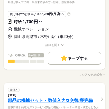
達同士でのご応募もOKです！ 製造現場では、作業ミスや不良を
ひとりで
みんなで
仕事の仕方
勤務が初めての方、製造未経験の方大歓迎、履歴書不要…
替 シフト（土日）休日毎 ●友人紹介制度実施中 …紹介した方に
★関西・関東・東海中心に全国★
す） ●研磨に使用する砥石の交換作業 ●月に数回、設備のメンテ
バイク自転車
車OK
寮・社宅
まかない
未然に防ぐため、指示や報告を含めたコミュニケーションは全
メーカー関連
3万円を支給します。 ※1ヵ月在籍が条件となります ※派遣のお
業界
続きを読む
自動車・半導体・食品・家電業界など、
ナンスや掃除 などもあります！ 低圧電気取扱業務特別教育など
て日本語で行っております。 細かなニュアンスの違いまで正確
続きを読む
仕事が対象となります
製造分野を中心に幅広くお仕事をご用意しています。
作業に必要な資格の社内講習も無料で受講できますので、 未経
しずか
にぎやか
応募資格
職場の様子
に理解し、正しい日本語で丁寧なやり取りができることが必須
27,280円/月 高い
同じ条件のお仕事より
?
未経験OKのお仕事も多数！お気軽にご応募下さい！
験の方も安心してご就業いただけます
となるお仕事です。
未経験の方大歓迎、履歴書不要のリモート面接OKです。 その
土曜 日曜
休日・休暇
1,700円～
時給
時給 1,430円～1,460円
給与
他、学歴不問、無資格OK、フリーターなども歓迎です◎ ★お友
詳しい募集要項をすべて見る
＜フジアルテのおすすめポイント＞
５勤２休（土日）
達同士でのご応募もOKです！ 製造現場では、作業ミスや不良を
機械オペレーション
月収例25.8万円/時給1430円 内訳：145h＋残業20h＋交通費 ※残
お仕事の特徴
★関西・関東・東海中心に全国★
未然に防ぐため、指示や報告を含めたコミュニケーションは全
業手当含む ★昇給について 時給1430円からスタートし、ご入社
自動車・半導体・食品・家電業界など、
岡山県高梁市 / 木野山駅（車20分）
働く人の待遇向上
て日本語で行っております。 細かなニュアンスの違いまで正確
続きを読む
2ヶ月目から時給が30円アップ！ 1430円→1460円になります！
製造分野を中心に幅広くお仕事をご用意しています。
応募する
に理解し、正しい日本語で丁寧なやり取りができることが必須
※規定有 時給1460円の場合、月収例は26.3万円（残業20h＋交
高収入
未経験OKのお仕事も多数！お気軽にご応募下さい！
詳細を開く
となるお仕事です。
通費含む）です！ ＼前払い制度使えます／ ご入社後の稼働分で
続きを読む
職種/応募資格
お仕事の特徴
給与/時間/休日
基本特徴
時給 1,430円～1,460円
給与
前払い可能です！（規定有） しかも、アプリでカンタンに申請
詳しい募集要項をすべて見る
応募状況
できちゃう♪
今が狙い目！
紹介予定
未経験OK
新卒・第二
20代活躍
30代活躍
続きを読む
月収例25.8万円/時給1430円 内訳：145h＋残業20h＋交通費 ※残
キープする
長期
期間・時間
機械オペレーション
職種
業手当含む ★昇給について 時給1430円からスタートし、ご入社
男性
女性
40代活躍
正社員登用
男女の割合
働く人の待遇向上
基本特徴
高収入
2ヶ月目から時給が30円アップ！ 1430円→1460円になります！
7：00～15：00
【仕事概要】 自動車に使われる樹脂パーツやゴム製のホースを
応募する
募集条件
※規定有 時給1460円の場合、月収例は26.3万円（残業20h＋交
紹介予定
未経験OK
新卒・第二
20代活躍
30代活躍
（休憩 11：00～11：45）
製造している企業です！ 【仕事詳細】 樹脂パーツやゴム製ホー
フジアルテ株式会社
通費含む）です！ ＼前払い制度使えます／ ご入社後の稼働分で
ひとりで
続きを読む
みんなで
仕事の仕方
※日勤専属
職種/応募資格
お仕事の特徴
給与/時間/休日
スの加工機械の操作や検査のお仕事です。 大小さまざまなサイ
大量募集
勤務地固定
主婦・主夫
履歴書不要
40代活躍
正社員登用
続きを読む
前払い可能です！（規定有） しかも、アプリでカンタンに申請
月残業20h程度※22時以降の勤務につきましては、18歳以上の方
ズ、形状の部品を取り扱います。 ▼作業手順 ［1］成形機に材
募集条件
WEB登録
できちゃう♪
が対象となります。
続きを読む
料をセットして、ボタン操作で加工を施します。 ［2］加工後の
続きを読む
しずか
にぎやか
職場の様子
大量募集
勤務地固定
主婦・主夫
履歴書不要
長期
期間・時間
機械オペレーション
職種
製品を設備から取り出し、異常がないか目視で検査を行いま
高収入
就業時間・曜日
男性
女性
男女の割合
メーカー関連
業界
す。 ［3］検査後の製品を専用パレットに入れます。 ▼補足 お
派遣
WEB登録
7：00～15：00
【仕事概要】 自動車に使われる樹脂パーツやゴム製のホースを
残20以上
シフト勤務
ひとりで3～4台の設備をご担当いただきます。 ▼習熟期間 習熟
休日・休暇
部品の機械セット・数値入力/2交替/寮完備
応募資格
（休憩 11：00～11：45）
就業時間・曜日
働き方・環境
製造している企業です！ 【仕事詳細】 樹脂パーツやゴム製ホー
残20以上
シフト勤務
期間の目安は1ヶ月程度です！ じっくりと作業を覚えていきまし
ひとりで
みんなで
仕事の仕方
※日勤専属
働き方・環境
スの加工機械の操作や検査のお仕事です。 大小さまざまなサイ
シフト制（休日の曜日が決まっていません）
工場での勤務が初めての方、製造未経験の方大歓迎、履歴書不
ブランクOK
社会保険制度
研修制度
資格支援
仕事詳細】発電用ガスタービン部品の機械オペレーター業務・検査などをお
ょう
続きを読む