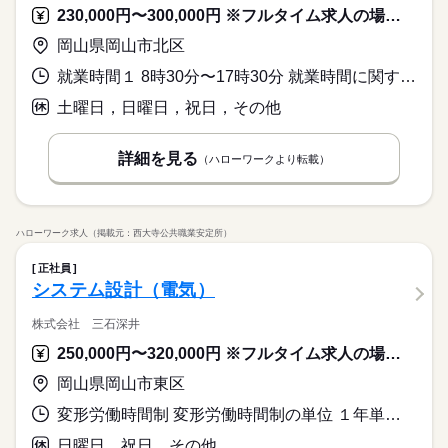
います。 ▼作業内容について 金属部品を機械にセットし、指示
0～15：25、17：10～17：55、20：05～20：10 計55分） ※2
製造経験、交代勤務のご経験をお持ちの方大歓迎！ 製造現場で
働き方・環境
5勤2休 土日祝休み
230,000円〜300,000円 ※フルタイム求人の場合は月額（換算額）、パート求人の場合は時間額を表示しています。
計55分） ［3］22：10～翌5：40 （休憩 23：55～0：00、2：0
＜フジアルテのおすすめポイント＞
ブランクOK
社会保険制度
研修制度
資格支援
書を見ながら数値を入力し機械加工をします。 加工が終わった
続きを読む
交替 ▼勤務シフトについて ・基本的に［1］［2］の2交替とな
は、作業ミスや不良を未然に防ぐため、指示や報告を含めたコ
しずか
にぎやか
職場の様子
※年末年始・GW・夏季休暇あり（会社カレンダーによる）
ブランクOK
社会保険制度
研修制度
資格支援
0～2：35、3：55～4：00 計45分） ※22時以降の勤務につきま
★関西・関東・東海中心に全国★
製品を設備から取り出し、加工前の材料と入れ替える作業や、
り、2交替勤務の場合は残業が発生いたします。 ・繁忙期は下記
ミュニケーションは全て日本語で行っております。 細かなニュ
続きを読む
岡山県岡山市北区
日払い
週払い
禁煙・分煙
バイク自転車
車OK
メーカー関連
業界
しては、18歳以上の方が対象となります。
自動車・半導体・食品・家電業界など、
加工後に設備の洗浄、掃除などもございます。 ※その他、検査
［1］［2］［3］の3交替になる場合がございます ▼3交替の場
アンスの違いまで正確に理解し、正しい日本語で丁寧なやり取
日払い
週払い
禁煙・分煙
バイク自転車
車OK
続きを読む
年間休日：120日
製造分野を中心に幅広くお仕事をご用意しています。
や研磨作業の工程もございます。 ▼製品について 扱う製品は10
寮・社宅
社員食堂
派遣活躍中
OPスタッフ
就業時間１ 8時30分〜17時30分 就業時間に関する特記事項 １２月～３月は残業が増加
応募資格
合の勤務時間 ［1］5：00～13：45 （休憩 6：40～6：45、8：
りができることが必須となるお仕事です。
寮・社宅
社員食堂
派遣活躍中
OPスタッフ
未経験OKのお仕事も多数！お気軽にご応募下さい！
cm～50cmくらいのプレート状の金属部品です
40～9：25、11：30～11：35 計55分） ［2］13：35～22：20
休日・休暇
ルーティン
英語不要
電話なし
製造未経験の方大歓迎、履歴書不要のリモート面接OKです。 ★
土曜日，日曜日，祝日，その他
（休憩 15：20～15：25、17：10～17：55、20：05～20：10
ルーティン
時給 1,700円～
英語不要
電話なし
給与
製造経験、交代勤務のご経験をお持ちの方大歓迎！ 製造現場で
5勤2休 土日祝休み
詳しい募集要項をすべて見る
計55分） ［3］22：10～翌5：40 （休憩 23：55～0：00、2：0
＜フジアルテのおすすめポイント＞
は、作業ミスや不良を未然に防ぐため、指示や報告を含めたコ
月収例36万円/時給1700円 内訳：152.75h（内深夜52.5h）＋残業
※年末年始・GW・夏季休暇あり（会社カレンダーによる）
お仕事の特徴
0～2：35、3：55～4：00 計45分） ※22時以降の勤務につきま
★関西・関東・東海中心に全国★
詳細を見る
ミュニケーションは全て日本語で行っております。 細かなニュ
（ハローワークより転載）
30h＋交通費 ※残業・深夜手当含む ※月収例は勤務時間［1］＋
しては、18歳以上の方が対象となります。
自動車・半導体・食品・家電業界など、
働く人の待遇向上
アンスの違いまで正確に理解し、正しい日本語で丁寧なやり取
続きを読む
［3］のシフトの例です ＼前払い制度使えます／ ご入社後の稼
年間休日：120日
製造分野を中心に幅広くお仕事をご用意しています。
応募する
りができることが必須となるお仕事です。
働分で前払い可能です！（規定有） しかも、アプリでカンタン
高収入
未経験OKのお仕事も多数！お気軽にご応募下さい！
に申請できちゃう♪
続きを読む
基本特徴
時給 1,700円～
給与
ハローワーク求人（掲載元：西大寺公共職業安定所）
詳しい募集要項をすべて見る
未経験OK
新卒・第二
20代活躍
30代活躍
40代活躍
続きを読む
月収例36万円/時給1700円 内訳：152.75h（内深夜52.5h）＋残業
正社員
長期
期間・時間
30h＋交通費 ※残業・深夜手当含む ※月収例は勤務時間［1］＋
正社員登用
システム設計（電気）
働く人の待遇向上
基本特徴
高収入
［3］のシフトの例です ＼前払い制度使えます／ ご入社後の稼
［1］8：30～17：00（休憩：12：00～12：45） ［2］19：00～
応募する
募集条件
働分で前払い可能です！（規定有） しかも、アプリでカンタン
未経験OK
新卒・第二
20代活躍
30代活躍
40代活躍
翌3：30（休憩：24：00～25：00） ［3］20：00～翌4：30（休
株式会社 三石深井
に申請できちゃう♪
続きを読む
憩：24：00～25：00） ［4］17：00～翌1：30（休憩：21：00
大量募集
勤務地固定
主婦・主夫
履歴書不要
正社員登用
250,000円〜320,000円 ※フルタイム求人の場合は月額（換算額）、パート求人の場合は時間額を表示しています。
～22：00） ［5］6：30～15：00（休憩：12：00～12：45）
募集条件
WEB登録
［6］22：00～翌6：30（休憩：1：00～2：00） ※メインは
続きを読む
続きを読む
岡山県岡山市東区
大量募集
勤務地固定
主婦・主夫
履歴書不要
長期
期間・時間
［1］＋［2］または［1］＋［3］の2組2交替です。 生産状況に
就業時間・曜日
応じて［4］［5］［6］のシフトが入ることがあります。 月残業
変形労働時間制 変形労働時間制の単位 １年単位 就業時間１ 8時20分〜17時00分
WEB登録
［1］8：30～17：00（休憩：12：00～12：45） ［2］19：00～
残20以上
シフト勤務
30h程度 22時～18歳以上※22時以降の勤務につきましては、18
休日・休暇
翌3：30（休憩：24：00～25：00） ［3］20：00～翌4：30（休
就業時間・曜日
働き方・環境
残20以上
シフト勤務
日曜日，祝日，その他
歳以上の方が対象となります。