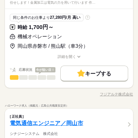
月残業20h程度※22時以降の勤務につきましては、18歳以上の方
ズ、形状の部品を取り扱います。 ▼作業手順 ［1］成形機に材
要のリモート面接OKです。 その他、学歴不問、無資格OK、フ
ブランクOK
社会保険制度
研修制度
資格支援
任せします！金属加工は電気の力を用いて行います 作…
が対象となります。
＜フジアルテのおすすめポイント＞
料をセットして、ボタン操作で加工を施します。 ［2］加工後の
続きを読む
週払い
禁煙・分煙
バイク自転車
車OK
ルーティン
※長期休暇はございません
リーターさんも歓迎です◎ 製造現場では、作業ミスや不良を未
しずか
にぎやか
職場の様子
★関西・関東・東海中心に全国★
週払い
禁煙・分煙
バイク自転車
車OK
ルーティン
製品を設備から取り出し、異常がないか目視で検査を行いま
然に防ぐため、指示や報告を含めたコミュニケーションは全て
英語不要
電話なし
メーカー関連
業界
自動車・半導体・食品・家電業界など、
す。 ［3］検査後の製品を専用パレットに入れます。 ▼補足 お
27,280円/月 高い
同じ条件のお仕事より
?
◇年間休日100日
日本語で行っております。 細かなニュアンスの違いまで正確に
続きを読む
英語不要
電話なし
製造分野を中心に幅広くお仕事をご用意しています。
ひとりで3～4台の設備をご担当いただきます。 ▼習熟期間 習熟
休日・休暇
応募資格
理解し、正しい日本語で丁寧なやり取りができることが必須と
1,700円～
時給
未経験OKのお仕事も多数！お気軽にご応募下さい！
期間の目安は1ヶ月程度です！ じっくりと作業を覚えていきまし
なるお仕事です。
シフト制（休日の曜日が決まっていません）
工場での勤務が初めての方、製造未経験の方大歓迎、履歴書不
ょう
機械オペレーション
時給 1,700円～
給与
要のリモート面接OKです。 その他、学歴不問、無資格OK、フ
詳しい募集要項をすべて見る
＜フジアルテのおすすめポイント＞
※長期休暇はございません
リーターさんも歓迎です◎ 製造現場では、作業ミスや不良を未
▼［1］［2］の2交替勤務の場合 月収例32.9万円/時給1700円 内
お仕事の特徴
岡山県赤磐市 / 熊山駅（車3分）
★関西・関東・東海中心に全国★
然に防ぐため、指示や報告を含めたコミュニケーションは全て
訳：156.6h（内深夜13.3h）＋残業20h＋交通費 ※残業・深夜手
自動車・半導体・食品・家電業界など、
◇年間休日100日
働く人の待遇向上
日本語で行っております。 細かなニュアンスの違いまで正確に
続きを読む
当含む ▼［1］［2］［3］の3交替勤務の場合 月収例28.5万円/
詳細を開く
製造分野を中心に幅広くお仕事をご用意しています。
応募する
理解し、正しい日本語で丁寧なやり取りができることが必須と
職種/応募資格
お仕事の特徴
給与/時間/休日
時給1700円 内訳：151.2h（内深夜32.05h）＋交通費 ※深夜手当
高収入
未経験OKのお仕事も多数！お気軽にご応募下さい！
なるお仕事です。
含む ＼前払い制度使えます／ ご入社後の稼働分で前払い可能で
続きを読む
応募状況
今が狙い目！
基本特徴
時給 1,700円～
給与
す！（規定有） しかも、アプリでカンタンに申請できちゃう♪
キープする
詳しい募集要項をすべて見る
機械オペレーション
職種
未経験OK
新卒・第二
20代活躍
30代活躍
40代活躍
男性
女性
続きを読む
男女の割合
▼［1］［2］の2交替勤務の場合 月収例32.9万円/時給1700円 内
長期
期間・時間
訳：156.6h（内深夜13.3h）＋残業20h＋交通費 ※残業・深夜手
【仕事概要】 発電用ガスタービンを製造する企業でのお仕事！
正社員登用
働く人の待遇向上
基本特徴
高収入
当含む ▼［1］［2］［3］の3交替勤務の場合 月収例28.5万円/
【仕事詳細】 発電用ガスタービン部品の機械オペレーター業
［1］5：00～13：45 （休憩 6：40～6：45、8：40～9：25、1
応募する
フジアルテ株式会社
ひとりで
みんなで
仕事の仕方
職種/応募資格
お仕事の特徴
給与/時間/休日
募集条件
時給1700円 内訳：151.2h（内深夜32.05h）＋交通費 ※深夜手当
務・検査などをお任せします！ 金属加工は電気の力を用いて行
未経験OK
新卒・第二
20代活躍
30代活躍
40代活躍
1：30～11：35 計55分） ［2］13：35～22：20 （休憩 15：2
続きを読む
含む ＼前払い制度使えます／ ご入社後の稼働分で前払い可能で
います。 ▼作業内容について 金属部品を機械にセットし、指示
続きを読む
0～15：25、17：10～17：55、20：05～20：10 計55分） ※2
大量募集
勤務地固定
主婦・主夫
履歴書不要
正社員登用
ハローワーク求人（掲載元：広島公共職業安定所）
す！（規定有） しかも、アプリでカンタンに申請できちゃう♪
書を見ながら数値を入力し機械加工をします。 加工が終わった
続きを読む
交替 ▼勤務シフトについて ・基本的に［1］［2］の2交替とな
しずか
にぎやか
職場の様子
募集条件
機械オペレーション
職種
WEB登録
製品を設備から取り出し、加工前の材料と入れ替える作業や、
り、2交替勤務の場合は残業が発生いたします。 ・繁忙期は下記
男性
続きを読む
女性
続きを読む
男女の割合
正社員
メーカー関連
業界
加工後に設備の洗浄、掃除などもございます。 ※その他、検査
大量募集
勤務地固定
主婦・主夫
履歴書不要
長期
期間・時間
［1］［2］［3］の3交替になる場合がございます ▼3交替の場
【仕事概要】 発電用ガスタービンを製造する企業でのお仕事！
電気通信エンジニア／岡山市
就業時間・曜日
や研磨作業の工程もございます。 ▼製品について 扱う製品は10
応募資格
合の勤務時間 ［1］5：00～13：45 （休憩 6：40～6：45、8：
【仕事詳細】 発電用ガスタービン部品の機械オペレーター業
WEB登録
［1］5：00～13：45 （休憩 6：40～6：45、8：40～9：25、1
cm～50cmくらいのプレート状の金属部品です
残20以上
シフト勤務
ひとりで
みんなで
仕事の仕方
40～9：25、11：30～11：35 計55分） ［2］13：35～22：20
務・検査などをお任せします！ 金属加工は電気の力を用いて行
休日・休暇
シナジーシステム 株式会社
1：30～11：35 計55分） ［2］13：35～22：20 （休憩 15：2
製造未経験の方大歓迎、履歴書不要のリモート面接OKです。 ★
就業時間・曜日
働き方・環境
残20以上
シフト勤務
続きを読む
（休憩 15：20～15：25、17：10～17：55、20：05～20：10