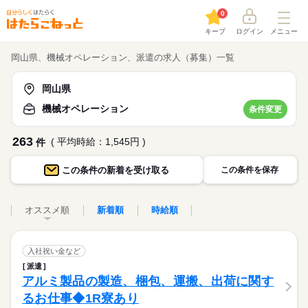
0
キープ
ログイン
メニュー
岡山県、機械オペレーション、派遣の求人（募集）一覧
岡山県
機械オペレーション
条件変更
263
( 平均時給：1,545円 )
件
この条件の
新着を受け取る
この条件を保存
オススメ順
新着順
時給順
入社祝い金など
派遣
アルミ製品の製造、梱包、運搬、出荷に関す
るお仕事◆1R寮あり