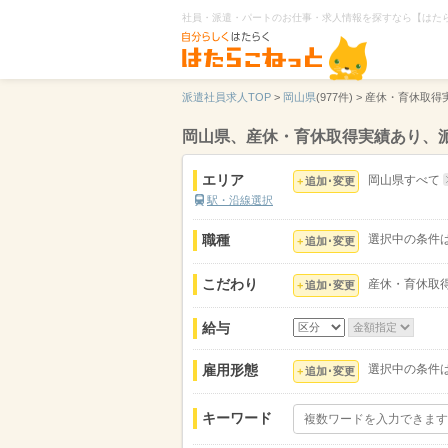
社員・派遣・パートのお仕事・求人情報を探すなら【はた
派遣社員求人TOP
>
岡山県
(977件) >
産休・育休取得
岡山県、産休・育休取得実績あり、
エリア
岡山県すべて
追加･変更
駅・沿線選択
職種
選択中の条件
追加･変更
こだわり
産休・育休取
追加･変更
給与
雇用形態
選択中の条件
追加･変更
キーワード