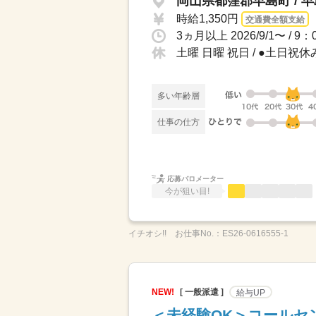
岡山県都窪郡早島町 / 
時給1,350円
交通費全額支給
土曜 日曜 祝日 / ●土日祝休
多い年齢層
仕事の仕方
応募バロメーター
今が狙い目!
イチオシ!!
お仕事No.：
ES26-0616555-1
NEW!
[ 一般派遣 ]
給与UP
＜未経験OK＞コールセ