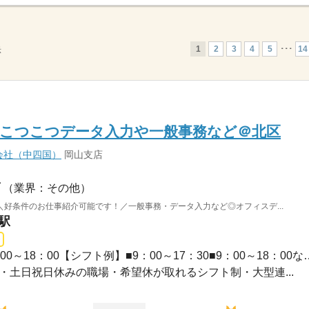
1
2
3
4
5
･･･
14
示
も★こつこつデータ入力や一般事務など＠北区
会社（中四国）
岡山支店
（業界：その他）
好条件のお仕事紹介可能です！／一般事務・データ入力など◎オフィスデ...
駅
長期 / 09：00～17：3009：00～18：00【シフ
・祝・土日祝日休みの職場・希望休が取れるシフト制・大型連...