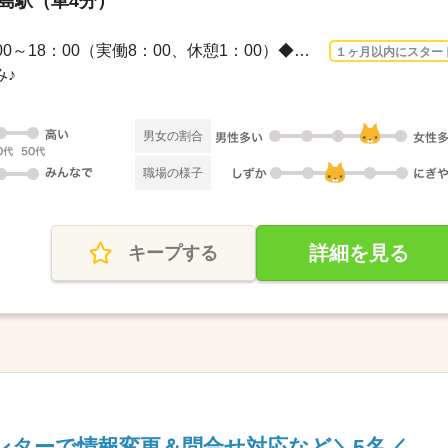
早島駅（車4分）
3ヵ月以上 2026/9/1〜 / 9：00～18：00（実働8：00、休憩1：00）◆残業ほぼなし◆●17時...
１ヶ月以内にスター
み♪
男女の割合
職場の様子
詳細を見る
キープする
ンターで情報変更＆問合せ対応など＼5名／