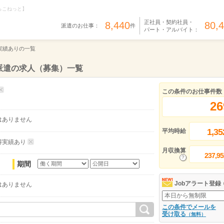
らこねっと】
正社員・契約社員・
8,440
80,
派遣のお仕事：
件
パート・アルバイト：
実績ありの一覧
派遣の求人（募集）一覧
この条件のお仕事件数
26
はありません
1,35
平均時給
得実績あり
月収換算
237,95
期間
Jobアラート登録
はありません
この条件でメールを
受け取る
（無料）