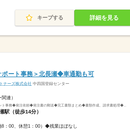
詳細を見る
キープする
☆サポート事務＞北長瀬◆車通勤も可
ートナーズ株式会社
中四国登録センター
ー関連）
ト事務◆発注依頼◆発注書の郵送◆完工書類まとめ◆書類作成、請求書処理◆...
長瀬駅（徒歩14分）
（実働8：00、休憩1：00）◆残業ほぼなし