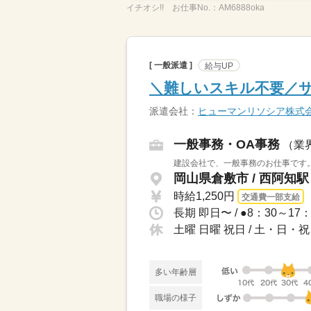
イチオシ!!
お仕事No.：
AM6888oka
[ 一般派遣 ]
給与UP
＼難しいスキル不要／サ
派遣会社：
ヒューマンリソシア株式
一般事務・OA事務
（業
建設会社で、一般事務のお仕事です。
岡山県倉敷市 / 西阿知
時給1,250円
交通費一部支給
土曜 日曜 祝日 / 土・日・祝
多い年齢層
職場の様子