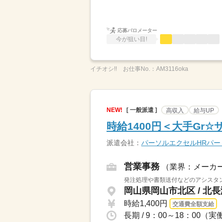
応募バロメーター
今が狙い目!
イチオシ!!
お仕事No.：
AM3116oka
NEW!
[ 一般派遣 ]
高収入
給与UP
時給1400円＜大手Gr
派遣会社：
パーソルエクセルHRパ
営業事務
（業界：メーカ
発注処理や書類送付などのアシスタン
岡山県岡山市北区 / 北
時給1,400円
交通費全額支給
長期 / 9：00～18：00