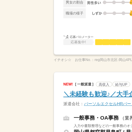
男女の割合
職場の様子
応募バロメーター
応募集中!
イチオシ☆
お仕事No.：
reg岡山市北区-岡山4P
NEW!
[ 一般派遣 ]
高収入
給与UP
＼未経験も歓迎♪／大手
派遣会社：
パーソルエクセルHRパ
一般事務・OA事務
（業
入力や書類整理などの一般事務のオシ