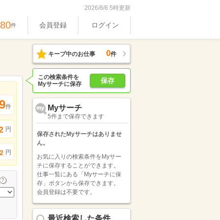
2026/8/8 5時更新
480
会員登録
ログイン
件
0
キープ中のお仕事
件
この検索条件を
保存
Myサーチに保存
9
件
Myサーチ
5件まで保存できます
2
円
保存されたMyサーチはありませ
ん。
円
2
お気に入りの検索条件をMyサー
チに保存することができます。
仕事一覧にある「Myサーチに保
存」ボタンから保存できます。
会員登録は不要です。
最近検索した条件