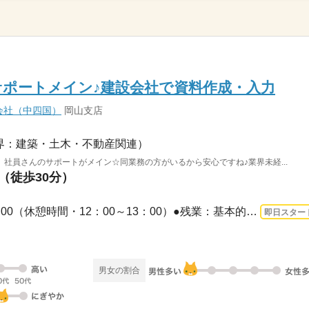
ポートメイン♪建設会社で資料作成・入力
会社（中四国）
岡山支店
界：建築・土木・不動産関連）
社員さんのサポートがメイン☆同業務の方がいるから安心ですね♪業界未経...
駅（徒歩30分）
長期 即日〜 / ●8：30～17：00（休憩時間・12：00～13：00）●残業：基本的になし（5～...
即日スター
男女の割合