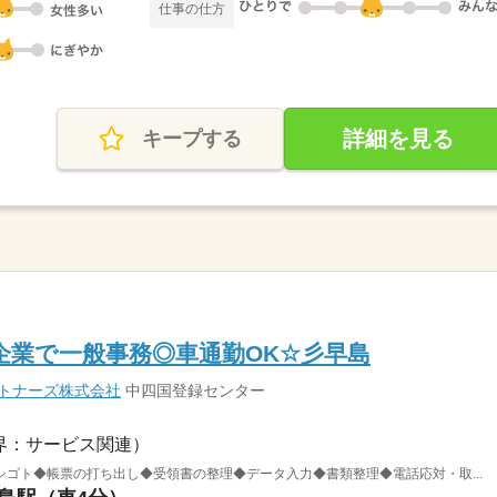
仕事の仕方
詳細を見る
キープする
L
企業で一般事務◎車通勤OK☆彡早島
ートナーズ株式会社
中四国登録センター
界：サービス関連）
ゴト◆帳票の打ち出し◆受領書の整理◆データ入力◆書類整理◆電話応対・取...