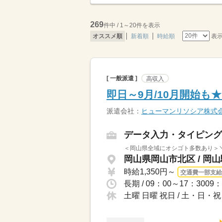
269
件中 / 1～20件を表示
表
オススメ順
新着順
時給順
[ 一般派遣 ]
高収入
即日～9月/10月開始
派遣会社：
ヒューマンリソシア株式
データ入力・タイピング
＜岡山県全域にオシゴト多数あり＞＼
岡山県岡山市北区 / 岡山
時給1,350円～
交通費一部支給
土曜 日曜 祝日 / 土・日