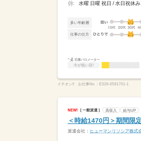
水曜 日曜 祝日 / 水日祝
多い年齢層
仕事の仕方
応募バロメーター
今が狙い目!
イチオシ!!
お仕事No.：
ES26-0591701-1
NEW!
[ 一般派遣 ]
高収入
給与UP
＜時給1470円＞期間
派遣会社：
ヒューマンリソシア株式