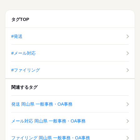
募集条件
残業なし
週4日
平日休み
家庭都合休可
応募する
長期
期間・時間
交通費
勤務地固定
主婦・主夫
履歴書不要
水曜 日曜 祝日
休日・休暇
働き方・環境
続きを読む
タグTOP
09：00～18：00（実働08：00、休憩01：00）
WEB登録
◆水日祝がお休み♪（年末年始などの長期休暇しっかりあり！）
大手企業
ブランクOK
社会保険制度
研修制度
◆ほぼ残業なし♪※繁忙期（1～3月）は可能性あり
就業時間・曜日
◆月1回15時退社orお休みの日あり♪
資格支援
服装自由
禁煙・分煙
バイク自転車
車OK
働き方・環境
残業なし
週4日
平日休み
家庭都合休可
#発送
派遣活躍中
ルーティン
英語不要
電話なし
大手企業
ブランクOK
社会保険制度
研修制度
水曜 日曜 祝日
休日・休暇
活かせるスキル
資格支援
服装自由
禁煙・分煙
バイク自転車
車OK
#メール対応
◆水日祝がお休み♪（年末年始などの長期休暇しっかりあり！）
Word
Excel
派遣活躍中
ルーティン
英語不要
電話なし
活かせるスキル
Word
Excel
#ファイリング
関連するタグ
発送 岡山県 一般事務・OA事務
メール対応 岡山県 一般事務・OA事務
ファイリング 岡山県 一般事務・OA事務