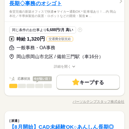
働き方・環境
◆●17時終わり・10時開始等は相談OK！
◎郵便物の仕分け・管理◎口座振替に関するデータ入力◎電話
長期◇事務のオシゴト
男性
女性
男女の割合
大手企業
ブランクOK
産休・育休
社会保険制度
応対（取次ぎ）◎ファイリング、など
大手企業
ブランクOK
産休・育休
社会保険制度
続きを読む
食堂完備の新築オフィスで快適★マイカー通勤OK＊駐車場あり！…内 岡山
研修制度
資格支援
制服あり
禁煙・分煙
時給 1,300円
給与
研修制度
資格支援
制服あり
禁煙・分煙
本社／半導体製造の装置・ロボットなどの開発・製造★…
専門用語もありますが少しずつ覚えていけばOKマニュアルあり
詳しい募集要項をすべて見る
土曜 日曜 祝日
休日・休暇
ひとりで
みんなで
仕事の仕方
で安心♪岡山駅からすぐ♪アクセスGood穏やか環境がおすすめ◎
バイク自転車
車OK
派遣活躍中
ルーティン
月収例 190,580円
応募資格
バイク自転車
車OK
派遣活躍中
ルーティン
●土日祝休み♪
金融関連
業界
郵便物の管理・データ入力をお任せ★難しいスキルは不要で
6,688円/月 高い
同じ条件のお仕事より
英語不要
PC不要
?
業種はじめてOK◎PC入力できればOK◎
英語不要
PC不要
す！
応募する
活かせるスキル
1,320円
時給
長期
Word
Excel
活かせるスキル
期間・時間
交通費全額支給
Word
Excel
08：50～17：10（実働07：20、休憩01：00）
一般事務・OA事務
時給 1,300円
給与
お仕事の特徴
専門用語もありますが少しずつ覚えていけばOKマニュアルあり
詳しい募集要項をすべて見る
■残業なし
で安心♪岡山駅からすぐ♪アクセスGood穏やか環境がおすすめ◎
月収例 190,580円
岡山県岡山市北区 / 備前三門駅（車16分）
基本特徴
郵便物の管理・データ入力をお任せ★難しいスキルは不要で
未経験OK
新卒・第二
20代活躍
30代活躍
40代活躍
す！
詳細を開く
土曜 日曜 祝日
休日・休暇
応募する
職種/応募資格
お仕事の特徴
給与/時間/休日
50代活躍
長期
60代歓迎
期間・時間
■土日祝休み
応募状況
今が狙い目！
08：50～17：10（実働07：20、休憩01：00）
募集条件
続きを読む
キープする
■残業なし
一般事務・OA事務
職種
低い
高い
交通費
勤務地固定
主婦・主夫
履歴書不要
多い年齢層
基本特徴
【レア★時給1320円】OJTあります！残業ナシ♪ネイルOK！長
WEB登録
未経験OK
新卒・第二
20代活躍
30代活躍
40代活躍
期☆ ●電話対応 ●議事録の作成 ●工数のとりまとめ ●パーツリス
土曜 日曜 祝日
パーソルテンプスタッフ株式会社
休日・休暇
男性
女性
男女の割合
職種/応募資格
お仕事の特徴
給与/時間/休日
ト作成 ●パワーポイントでの資料作り ●備品在庫管理などの庶務
50代活躍
60代歓迎
就業時間・曜日
続きを読む
業務
■土日祝休み
募集条件
残業なし
週4日
土日祝休
家庭都合休可
続きを読む
続きを読む
ひとりで
みんなで
仕事の仕方
交通費
勤務地固定
主婦・主夫
履歴書不要
一般事務・OA事務
職種
派遣
働き方・環境
低い
高い
多い年齢層
メーカー関連
業界
WEB登録
【8月開始】CAD未経験OK○あんしん長期◎
【レア★時給1320円】OJTあります！残業ナシ♪ネイルOK！長
大手企業
ブランクOK
社会保険制度
研修制度