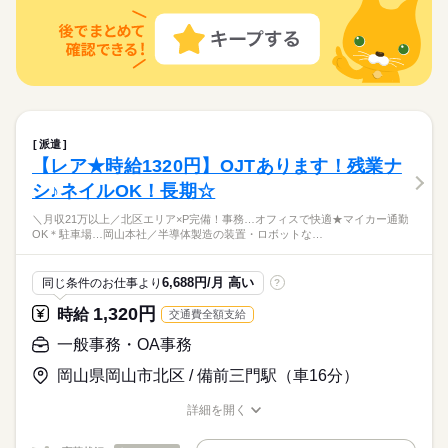
ひとりで
みんなで
仕事の仕方
の作成 ●手配指示書の作成
ルーティン
英語不要
電話なし
業界未経験OK☆
続きを読む
【歓迎スキル】PC入力・修正できればOK
書類作成や書類の管理など♪PC入力・修正できれば専用知識は不
続きを読む
しずか
にぎやか
職場の様子
要♪ちょっと作業的なお仕事も◎制服あり×車通勤で出勤も楽♪リ
メーカー関連
業界
フレッシュルーム完備で環境抜群！車通勤OK！敷地内駐車場あ
時給 1,400円
給与
り♪
詳しい募集要項をすべて見る
応募資格
業界未経験OK☆
派遣
【歓迎スキル】PC入力・修正できればOK
お仕事の特徴
長期
期間・時間
書類作成や書類の管理など♪PC入力・修正できれば専用知識は不
【レア★時給1320円】OJTあります！残業ナ
応募する
要♪ちょっと作業的なお仕事も◎制服あり×車通勤で出勤も楽♪リ
働く人の待遇向上
08：30～17：30（実働08：00、休憩01：00）
シ♪ネイルOK！長期☆
フレッシュルーム完備で環境抜群！車通勤OK！敷地内駐車場あ
残業月0～10時間
時給 1,400円
給与
高収入
り♪
詳しい募集要項をすべて見る
＼月収21万以上／北区エリア×P完備！事務…オフィスで快適★マイカー通勤
残業少なめ♪
OK＊駐車場…岡山本社／半導体製造の装置・ロボットな…
基本特徴
未経験OK
新卒・第二
20代活躍
30代活躍
40代活躍
続きを読む
長期
期間・時間
土曜 日曜 祝日
休日・休暇
応募する
6,688円/月 高い
同じ条件のお仕事より
?
募集条件
働く人の待遇向上
基本特徴
08：30～17：30（実働08：00、休憩01：00）
高収入
土日祝休み◎
1,320円
時給
交通費全額支給
残業月0～10時間
交通費
勤務地固定
主婦・主夫
履歴書不要
未経験OK
新卒・第二
20代活躍
30代活躍
40代活躍
残業少なめ♪
一般事務・OA事務
募集条件
WEB登録
交通費
勤務地固定
主婦・主夫
履歴書不要
岡山県岡山市北区 / 備前三門駅（車16分）
就業時間・曜日
続きを読む
土曜 日曜 祝日
休日・休暇
WEB登録
残20未満
週4日
土日祝休
家庭都合休可
詳細を開く
就業時間・曜日
土日祝休み◎
職種/応募資格
お仕事の特徴
給与/時間/休日
働き方・環境
働き方・環境
残20未満
週4日
土日祝休
家庭都合休可