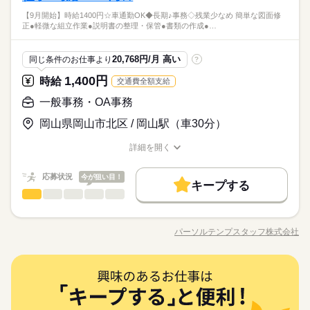
バイク自転車
車OK
英語不要
【岡山市北区】人気のエリアではたらけるチャンス★発注書の
資格支援
服装自由
禁煙・分煙
駅5分以内
【歓迎スキル】PC入力・修正できればOK！
【9月開始】時給1400円☆車通勤OK◆長期♪事務◇残業少なめ 簡単な図面修
続きを読む
チェックや伝票処理☆入金消込や書類のチェックなど☆専用シ
正●軽微な組立作業●説明書の整理・保管●書類の作成●…
バイク自転車
車OK
英語不要
サービス関連
業界
ステムへの入力がメイン♪メール対応もあります♪テンプの仲間
もいて安心♪
時給 1,200円
給与
詳しい募集要項をすべて見る
応募資格
20,768円/月 高い
同じ条件のお仕事より
?
月収例 192,000円+残業代
業界未経験OK！
1,400円
時給
交通費全額支給
お仕事の特徴
【岡山市北区】人気のエリアではたらけるチャンス★発注書の
【歓迎スキル】PC入力・修正できればOK！
応募する
チェックや伝票処理☆入金消込や書類のチェックなど☆専用シ
基本特徴
一般事務・OA事務
長期
期間・時間
ステムへの入力がメイン♪メール対応もあります♪テンプの仲間
未経験OK
新卒・第二
20代活躍
30代活躍
もいて安心♪
岡山県岡山市北区 / 岡山駅（車30分）
09：00～18：00（実働08：00、休憩01：00）
時給 1,200円
給与
詳しい募集要項をすべて見る
ほぼ残業なし
募集条件
月収例 192,000円+残業代
詳細を開く
職種/応募資格
交通費
お仕事の特徴
即日スタート
勤務地固定
主婦・主夫
給与/時間/休日
続きを読む
履歴書不要
土曜 日曜 祝日
WEB登録
休日・休暇
応募状況
応募する
今が狙い目！
基本特徴
未経験OK
新卒・第二
20代活躍
30代活躍
キープする
長期
期間・時間
一般事務・OA事務
職種
募集条件
就業時間・曜日
男性
女性
男女の割合
09：00～18：00（実働08：00、休憩01：00）
【9月開始】時給1400円☆車通勤OK◆長期♪事務◇残業少なめ★
交通費
即日スタート
勤務地固定
主婦・主夫
残業なし
週4日
土日祝休
家庭都合休可
ほぼ残業なし
●簡単な図面修正 ●軽微な組立作業 ●説明書の整理・保管 ●書類
パーソルテンプスタッフ株式会社
履歴書不要
WEB登録
ひとりで
みんなで
仕事の仕方
働き方・環境
職種/応募資格
お仕事の特徴
給与/時間/休日
の作成 ●手配指示書の作成
続きを読む
続きを読む
就業時間・曜日
大手企業
ブランクOK
社会保険制度
研修制度
土曜 日曜 祝日
休日・休暇
働き方・環境
続きを読む
残業なし
週4日
土日祝休
家庭都合休可
しずか
にぎやか
職場の様子
資格支援
服装自由
禁煙・分煙
派遣活躍中
一般事務・OA事務
職種
男性
女性
男女の割合
大手企業
ブランクOK
社会保険制度
研修制度
メーカー関連
業界
ルーティン
英語不要
電話なし
【9月開始】時給1400円☆車通勤OK◆長期♪事務◇残業少なめ★
資格支援
服装自由
禁煙・分煙
派遣活躍中
応募資格
●簡単な図面修正 ●軽微な組立作業 ●説明書の整理・保管 ●書類