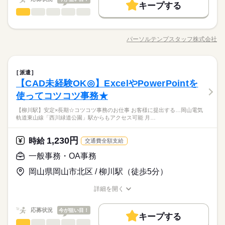
キープする
募集条件
続きを読む
一般事務・OA事務
職種
男性
女性
男女の割合
応募する
長期
期間・時間
交通費
勤務地固定
主婦・主夫
履歴書不要
木曜 土曜 日曜 祝日
休日・休暇
基本特徴
【岡山駅】ここで経験積める！損保事務デビュー♪ ●情報登録 ●
電話取次 ●書類チェック ●書類ファイリング・段ボール詰め ●そ
09：00～14：00（実働04：00、休憩01：00）
WEB登録
未経験OK
新卒・第二
20代活躍
30代活躍
40代活躍
■平日週4日勤務です♪
パーソルテンプスタッフ株式会社
ひとりで
みんなで
仕事の仕方
職種/応募資格
お仕事の特徴
給与/時間/休日
の他庶務業務＼同業務の方たくさんで心強い♪／
◆残業なし
続きを読む
50代活躍
就業時間・曜日
金曜のみ9：00～16：00勤務
続きを読む
募集条件
しずか
にぎやか
残業なし
1日7h以下
16時前退社
週4日
土日祝休
職場の様子
続きを読む
一般事務・OA事務
職種
派遣
男性
女性
男女の割合
交通費
勤務地固定
主婦・主夫
履歴書不要
金融関連
業界
平日休み
家庭都合休可
【CAD未経験OK◎】ExcelやPowerPointを
木曜 土曜 日曜 祝日
休日・休暇
【岡山駅】ここで経験積める！損保事務デビュー♪ ●情報登録 ●
WEB登録
応募資格
電話取次 ●書類チェック ●書類ファイリング・段ボール詰め ●そ
使ってコツコツ事務★
働き方・環境
■平日週4日勤務です♪
ひとりで
みんなで
就業時間・曜日
仕事の仕方
の他庶務業務＼同業務の方たくさんで心強い♪／
＜業界未経験OK♪＞PCを使った業務経験ある方☆
続きを読む
学校・公的
ブランクOK
社会保険制度
研修制度
【柳川駅】安定×長期☆コツコツ事務のお仕事 お客様に提出する…岡山電気
残業なし
1日7h以下
16時前退社
週4日
土日祝休
軌道東山線「西川緑道公園」駅からもアクセス可能 月…
損保の知識なくてOK☆システムへの登録や電話の取次ぎ♪PCス
続きを読む
資格支援
服装自由
禁煙・分煙
バイク自転車
車OK
しずか
にぎやか
職場の様子
平日休み
家庭都合休可
キルは「入力できる」だけでOK☆難しい判断ナシ！コツコツ進
時給 1,230円
給与
働き方・環境
金融関連
業界
社員食堂
ルーティン
英語不要
める事務◎土日祝休みでメリハリ勤務★大手で経験積めるチャ
詳しい募集要項をすべて見る
1,230円
時給
交通費全額支給
ンス！岡山駅チカ
月収例 172,200円+残業代
学校・公的
ブランクOK
社会保険制度
研修制度
応募資格
一般事務・OA事務
資格支援
服装自由
禁煙・分煙
バイク自転車
車OK
＜業界未経験OK♪＞PCを使った業務経験ある方☆
応募する
岡山県岡山市北区 / 柳川駅（徒歩5分）
お仕事の特徴
長期
期間・時間
社員食堂
ルーティン
英語不要
損保の知識なくてOK☆システムへの登録や電話の取次ぎ♪PCス
キルは「入力できる」だけでOK☆難しい判断ナシ！コツコツ進
基本特徴
詳細を開く
09：00～17：00（実働07：00、休憩01：00）
時給 1,230円
給与
める事務◎土日祝休みでメリハリ勤務★大手で経験積めるチャ
職種/応募資格
お仕事の特徴
給与/時間/休日
詳しい募集要項をすべて見る
ほぼ残業なし
未経験OK
新卒・第二
20代活躍
30代活躍
ンス！岡山駅チカ
月収例 172,200円+残業代
応募状況
今が狙い目！
キープする
募集条件
一般事務・OA事務
職種