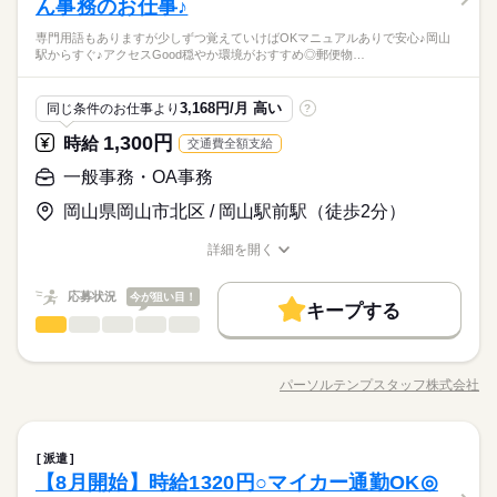
受領書の整理 ◆データ入力 ◆書類整理 ◆電話応対・取次 ※OJ
活かせるスキル
ん事務のお仕事♪
Word
Excel
男性
女性
男女の割合
Tあります ＝＝上記のお仕事以外も多数あり♪＝＝ 完全在宅のオ
水曜 祝日
休日・休暇
＼未経験さん歓迎／ オフィスワークがはじめての方や 派遣がは
続きを読む
専門用語もありますが少しずつ覚えていけばOKマニュアルありで安心♪岡山
フィスワークや 誰もが知ってる有名大学でのオシゴト、 未経験
じめての方も安心＊ 自宅で学べるe-learning（無料）など 研修制
※水・祝＋その他１日がお休み。※月数回の土日休みも相談可
駅からすぐ♪アクセスGood穏やか環境がおすすめ◎郵便物…
あなたのサポートで社内を円滑に♪アットホームなショクバ◎残
から正社員目指せる事務など＊ 9月、10月スタートのお仕事も多
続きを読む
度バッチリ★ もちろん経験者さんも大歓迎♪＊ 全国に4,500件以
ひとりで
みんなで
仕事の仕方
能。
業がほとんどない魅力的なオシゴト☆彡仕事後の予定もたてや
数（＾＾） ≪おうちでカンタン！電話で登録OK≫ 来社不要で
上の お仕事がある パーソルエクセルHRパートナーズ。 ●勤務時
サービス関連
業界
すい◎車通勤OK！無料駐車場あり♪制服あり♪ON・OFFの切り
ラクラク♪まずは登録だけでも◎
間を相談したい ●経験がないから不安 そんな方の要望もしっか
続きを読む
3,168円/月 高い
同じ条件のお仕事より
?
替えバッチリ！
しずか
にぎやか
応募資格
職場の様子
りお聞きして あなたにピッタリなお仕事をご紹介させて頂きま
1,300円
時給
交通費全額支給
す。
＼未経験さん歓迎／ オフィスワークがはじめての方や 派遣がは
時給 1,350円
給与
じめての方も安心＊ 自宅で学べるe-learning（無料）など 研修制
一般事務・OA事務
詳しい募集要項をすべて見る
お仕事の特徴
あなたのサポートで社内を円滑に♪アットホームなショクバ◎残
度バッチリ★ もちろん経験者さんも大歓迎♪＊ 全国に4,500件以
【交通費備考】
業がほとんどない魅力的なオシゴト☆彡仕事後の予定もたてや
岡山県岡山市北区 / 岡山駅前駅（徒歩2分）
働く人の待遇向上
上の お仕事がある パーソルエクセルHRパートナーズ。 ●勤務時
※当社規定あり
すい◎車通勤OK！無料駐車場あり♪制服あり♪ON・OFFの切り
間を相談したい ●経験がないから不安 そんな方の要望もしっか
続きを読む
給料UPしました！ kkw_bcov2106
高収入
給与UP
替えバッチリ！
応募する
詳細を開く
りお聞きして あなたにピッタリなお仕事をご紹介させて頂きま
職種/応募資格
お仕事の特徴
給与/時間/休日
基本特徴
す。
時給 1,350円
給与
応募状況
今が狙い目！
未経験OK
3ヵ月以上
新卒・第二
20代活躍
30代活躍
40代活躍
期間・時間
続きを読む
キープする
詳しい募集要項をすべて見る
一般事務・OA事務
職種
【交通費備考】
低い
高い
9：00～18：00（実働8：00、休憩1：00）
多い年齢層
募集条件
働く人の待遇向上
基本特徴
高収入
給与UP
※当社規定あり
◆残業ほぼなし
《直接雇用実績あり》郵便物管理やデータ入力など♪時給1300円
交通費
1ヵ月以内にスタート
勤務地固定
主婦・主夫
給料UPしました！ kkw_bcov2106
未経験OK
新卒・第二
20代活躍
30代活躍
40代活躍
◆●17時終わり・10時開始等は相談OK！
◎郵便物の仕分け・管理◎口座振替に関するデータ入力◎電話
応募する
パーソルテンプスタッフ株式会社
男性
女性
男女の割合
募集条件
職種/応募資格
お仕事の特徴
給与/時間/休日
応対（取次ぎ）◎ファイリング、など
履歴書不要
WEB登録
続きを読む
交通費
1ヵ月以内にスタート
勤務地固定
主婦・主夫
就業時間・曜日
3ヵ月以上
期間・時間
続きを読む
土曜 日曜 祝日
休日・休暇
ひとりで
みんなで
仕事の仕方
履歴書不要
WEB登録
一般事務・OA事務
職種
残業なし
土日祝休
家庭都合休可
応募資格
派遣
低い
高い
9：00～18：00（実働8：00、休憩1：00）
多い年齢層
●土日祝休み♪
金融関連
業界
就業時間・曜日
残業なし
土日祝休
家庭都合休可
【8月開始】時給1320円○マイカー通勤OK◎
◆残業ほぼなし
《直接雇用実績あり》郵便物管理やデータ入力など♪時給1300円
業種はじめてOK◎PC入力できればOK◎
働き方・環境