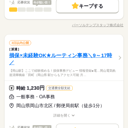
続きを読む
応募状況
今が狙い目！
キープする
募集条件
時給 1,400円
働く人の待遇向上
給与
基本特徴
高収入
給与UP
一般事務・OA事務
職種
詳しい募集要項をすべて見る
男性
女性
男女の割合
交通費
1ヵ月以内にスタート
勤務地固定
履歴書不要
【月収例】 約219,000円（時給1,400円×実働7.00h×21日+残業10
未経験OK
新卒・第二
20代活躍
30代活躍
40代活躍
【8月開始】電話少なめ！食堂あり☆長期◆事務ワーク♪残業な
長期
期間・時間
h）+交通費 ※月収例は一例であり、保証するものではありませ
募集条件
WEB登録
WEB選考完結
し ●荷物の発送 ●データ集計・編集（Excel使用） ●発送状の作
ん。 【交通費】 通勤交通費の支給あり（当社規定による） kkw
パーソルテンプスタッフ株式会社
ひとりで
みんなで
仕事の仕方
●9：00～17：00（休憩時間・12：00～13：00） ●残業：10～40
職種/応募資格
お仕事の特徴
給与/時間/休日
成 ●電話対応（メインで対応する方がいるので件数少なめ♪）
応募する
交通費
1ヵ月以内にスタート
勤務地固定
履歴書不要
_bcov2106
続きを読む
就業時間・曜日
時間程度/月 ※年度末は特に多くなります。 ※残業時間の相談可
続きを読む
続きを読む
WEB登録
WEB選考完結
------------------------------ 【会社の主力商品・サービス】 建設コンサ
土日祝休
続きを読む
しずか
にぎやか
職場の様子
就業時間・曜日
働き方・環境
ルティング会社 【服装】 自由 【引継】 OJT 【その他】 直接雇
一般事務・OA事務
職種
土日祝休
3日以内公開
男性
女性
男女の割合
働き方・環境
その他
用の可能性あり
業界
続きを読む
派遣
ブランクOK
産休・育休
社会保険制度
研修制度
【8月開始】電話少なめ！食堂あり☆長期◆事務ワーク♪残業な
長期
期間・時間
ブランクOK
産休・育休
社会保険制度
研修制度
損保×未経験OK★ルーティン事務＼9～17時
応募資格
し ●荷物の発送 ●データ集計・編集（Excel使用） ●発送状の作
服装自由
禁煙・分煙
英語不要
ひとりで
みんなで
仕事の仕方
●9：00～17：00（休憩時間・12：00～13：00） ●残業：10～40
成 ●電話対応（メインで対応する方がいるので件数少なめ♪）
／
服装自由
禁煙・分煙
英語不要
＜業界未経験OK！＞
活かせるスキル
土曜 日曜 祝日
休日・休暇
続きを読む
Word
Excel
時間程度/月 ※年度末は特に多くなります。 ※残業時間の相談可
●事務経験お持ちの方
------------------------------ 【会社の主力商品・サービス】 建設コンサ
ライフワークバランスばっちり★データ集計や書類づくりなど
【岡山駅】ここで経験積める！損保事務デビュー 情報登録●電…岡山電気軌
活かせるスキル
続きを読む
土・日・祝（繁忙期は土曜出勤の可能性あり）
しずか
にぎやか
職場の様子
道清輝橋線「田町（岡山県 駅からもアクセス可能 月…
ルティング会社 【服装】 自由 【引継】 OJT 【その他】 直接雇
◎電話少なめ◎焦らず進められる☆9～14時定時×週4日勤務☆♪
Word
Excel
その他
用の可能性あり
業界
続きを読む
医療業界のご経験いかせます♪食堂ありで毎日ちょい得♪20～40
時給 1,200円
給与
代活躍中の穏やかな職場★
詳しい募集要項をすべて見る
1,230円
応募資格
時給
交通費全額支給
月収例 76,800円
＜業界未経験OK！＞
一般事務・OA事務
土曜 日曜 祝日
休日・休暇
●事務経験お持ちの方
お仕事の特徴
ライフワークバランスばっちり★データ集計や書類づくりなど
応募する
土・日・祝（繁忙期は土曜出勤の可能性あり）
岡山県岡山市北区 / 郵便局前駅（徒歩1分）
長期
期間・時間
◎電話少なめ◎焦らず進められる☆9～14時定時×週4日勤務☆♪
基本特徴
医療業界のご経験いかせます♪食堂ありで毎日ちょい得♪20～40
詳細を開く
09：00～14：00（実働04：00、休憩01：00）
時給 1,200円
給与
未経験OK
新卒・第二
20代活躍
30代活躍
40代活躍
代活躍中の穏やかな職場★
職種/応募資格
お仕事の特徴
給与/時間/休日
詳しい募集要項をすべて見る
◆残業なし
月収例 76,800円
50代活躍
金曜のみ9：00～16：00勤務
応募状況
今が狙い目！