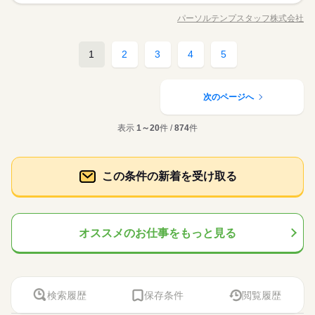
基本特徴
タの入力・不備チェック（入居者情報などの入力です♪） ●メー
未経験OK
新卒・第二
20代活躍
30代活躍
40代活躍
就業時間・曜日
パーソルテンプスタッフ株式会社
男性
女性
男女の割合
職種/応募資格
お仕事の特徴
給与/時間/休日
ル対応（仲介会社へ不備や審査結果の対応） ●物件情報の入力 ●
応募する
募集条件
続きを読む
長期
期間・時間
残業なし
週4日
平日休み
家庭都合休可
水曜 日曜 祝日
休日・休暇
基本的に電話なし→メールメインの対応のため（まれにあって
交通費
勤務地固定
主婦・主夫
履歴書不要
も社内や関連会社のみ！） ★同業務の方に分からないことは聞
続きを読む
09：00～18：00（実働08：00、休憩01：00）
1
2
3
4
5
ひとりで
みんなで
仕事の仕方
◆水日祝がお休み♪（年末年始などの長期休暇しっかりあり！）
働き方・環境
続きを読む
一般事務・OA事務
職種
ける環境です◎
◆ほぼ残業なし♪※繁忙期（1～3月）は可能性あり
低い
高い
多い年齢層
WEB登録
建築・土木・不動産関連
業界
大手企業
ブランクOK
社会保険制度
研修制度
◆月1回15時退社orお休みの日あり♪
☆大手不動産☆未経験OK◎ほぼ電話なしでコツコツ業務♪ ●デー
就業時間・曜日
しずか
にぎやか
応募資格
職場の様子
タの入力・不備チェック（入居者情報などの入力です♪） ●メー
資格支援
服装自由
禁煙・分煙
バイク自転車
車OK
次のページへ
働き方・環境
残業なし
週4日
平日休み
家庭都合休可
男性
女性
男女の割合
ル対応（仲介会社へ不備や審査結果の対応） ●物件情報の入力 ●
＜業界未経験OK！＞ ■PC・電話を使ったお仕事経験があればチ
続きを読む
派遣活躍中
ルーティン
英語不要
電話なし
大手企業
ブランクOK
社会保険制度
研修制度
水曜 日曜 祝日
休日・休暇
基本的に電話なし→メールメインの対応のため（まれにあって
ャレンジ♪ 【歓迎スキル】 【Word】 文書入力・修正 【Excel】
表示
1～20
件 /
874
件
同業務5名の方と協力して進める★すぐに聞ける環境で心強い♪
も社内や関連会社のみ！） ★同業務の方に分からないことは聞
続きを読む
文字入力・修正■フォーマット入力できればOK♪
活かせるスキル
資格支援
服装自由
ひとりで
禁煙・分煙
バイク自転車
みんなで
車OK
仕事の仕方
◆水日祝がお休み♪（年末年始などの長期休暇しっかりあり！）
書類の不備チェックやデータ入力◎知識・経験は必要ナシ◎ネ
ける環境です◎
建築・土木・不動産関連
業界
Word
Excel
イル自由♪服装自由♪車通勤OK◎自転車通勤もOK◎駐車場あり◎
派遣活躍中
ルーティン
英語不要
電話なし
続きを読む
活かせるスキル
しずか
にぎやか
応募資格
職場の様子
Word
Excel
この条件の新着を受け取る
＜業界未経験OK！＞ ■PC・電話を使ったお仕事経験があればチ
お仕事の特徴
時給 1,220円
給与
ャレンジ♪ 【歓迎スキル】 【Word】 文書入力・修正 【Excel】
詳しい募集要項をすべて見る
同業務5名の方と協力して進める★すぐに聞ける環境で心強い♪
基本特徴
文字入力・修正■フォーマット入力できればOK♪
月収例：204,960円（時給1220円×実働8H×21日）+残業代
書類の不備チェックやデータ入力◎知識・経験は必要ナシ◎ネ
オススメのお仕事をもっと見る
未経験OK
新卒・第二
20代活躍
30代活躍
40代活躍
イル自由♪服装自由♪車通勤OK◎自転車通勤もOK◎駐車場あり◎
続きを読む
応募する
募集条件
長期
期間・時間
交通費
勤務地固定
主婦・主夫
履歴書不要
続きを読む
09：00～18：00（実働08：00、休憩01：00）
時給 1,220円
給与
詳しい募集要項をすべて見る
◆ほぼ残業なし♪※繁忙期（1～3月）は可能性あり
WEB登録
検索履歴
保存条件
閲覧履歴
基本特徴
月収例：204,960円（時給1220円×実働8H×21日）+残業代
◆月1回15時退社orお休みの日あり♪
未経験OK
新卒・第二
20代活躍
30代活躍
40代活躍
就業時間・曜日