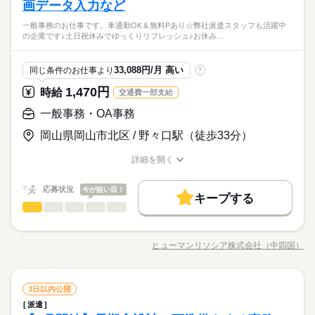
土曜 日曜 祝日
休日・休暇
付け・入力など ●先方へのメール発信、社内システムへの入力 ●
資格支援
制服あり
禁煙・分煙
バイク自転車
車OK
画データ入力など
※業界未経験OK！事務経験をお持ちの方☆
続きを読む
大手企業
ブランクOK
社会保険制度
研修制度
簡単なCAD図面修正 ●提案書作成（PowerPoint使用）
【歓迎スキル】◆Excel・Word：入力や貼り付けができればOK
●土日祝休み♪
社員食堂
派遣活躍中
ルーティン
英語不要
CAD覚えたい方歓迎☆「習った」だけでもOKです♪設計の下準
一般事務のお仕事です。車通勤OK＆無料Pあり☆弊社派遣スタッフも活躍中
続きを読む
資格支援
制服あり
禁煙・分煙
バイク自転車
車OK
◎◆CAD覚えたい方歓迎☆「習った」だけでもOKです♪
しずか
にぎやか
職場の様子
の企業です♪土日祝休みでゆっくりリフレッシュ♪お休み…
備をする事務のお仕事★指示通りに提案書の作成★営業さんか
活かせるスキル
メーカー関連
業界
社員食堂
派遣活躍中
ルーティン
英語不要
らの頼まれごとでメール対応♪社内システムへの入力など♪
Word
活かせるスキル
Word
応募資格
時給 1,230円
33,088円/月 高い
給与
同じ条件のお仕事より
?
詳しい募集要項をすべて見る
※業界未経験OK！事務経験をお持ちの方☆
月収例 196,800円+残業代
1,470円
お仕事の特徴
時給
交通費一部支給
【歓迎スキル】◆Excel・Word：入力や貼り付けができればOK
CAD覚えたい方歓迎☆「習った」だけでもOKです♪設計の下準
基本特徴
◎◆CAD覚えたい方歓迎☆「習った」だけでもOKです♪
一般事務・OA事務
備をする事務のお仕事★指示通りに提案書の作成★営業さんか
応募する
未経験OK
新卒・第二
20代活躍
30代活躍
長期
期間・時間
らの頼まれごとでメール対応♪社内システムへの入力など♪
岡山県岡山市北区 / 野々口駅（徒歩33分）
09：00～18：00（実働08：00、休憩01：00）
募集条件
時給 1,230円
給与
詳しい募集要項をすべて見る
詳細を開く
ほぼ残業なし
交通費
勤務地固定
主婦・主夫
履歴書不要
職種/応募資格
お仕事の特徴
給与/時間/休日
続きを読む
月収例 196,800円+残業代
WEB登録
基本特徴
応募状況
今が狙い目！
未経験OK
新卒・第二
20代活躍
30代活躍
キープする
土曜 日曜 祝日
休日・休暇
応募する
募集条件
一般事務・OA事務
職種
就業時間・曜日
長期
期間・時間
低い
高い
多い年齢層
◆土日祝休み☆
交通費
勤務地固定
主婦・主夫
履歴書不要
大手フィルムメーカーで、一般事務のお仕事です。車通勤OK＆
残業なし
週4日
土日祝休
家庭都合休可
09：00～18：00（実働08：00、休憩01：00）
無料Pあり☆弊社派遣スタッフも活躍中の企業です♪土日祝休み
ほぼ残業なし
WEB登録
ヒューマンリソシア株式会社（中四国）
男性
女性
男女の割合
働き方・環境
職種/応募資格
お仕事の特徴
給与/時間/休日
続きを読む
でゆっくりリフレッシュ♪お休みの融通がききますよ！ 【仕事内
就業時間・曜日
続きを読む
容】 絹製品や機械に使用するフィルムの製造会社にて、一般事
大手企業
ブランクOK
社会保険制度
研修制度
働き方・環境
残業なし
週4日
土日祝休
家庭都合休可
務をお願いします。周りに聞ける方がいるので、安心して働け
続きを読む
しずか
にぎやか
職場の様子
土曜 日曜 祝日
休日・休暇
資格支援
服装自由
禁煙・分煙
駅5分以内
一般事務・OA事務
職種
ます！ ●基幹システム・Excelを使用した生産計画データの入
3日以内公開
大手企業
ブランクOK
社会保険制度
研修制度
低い
高い
多い年齢層
メーカー関連
業界
力・更新 ●生産指示書の印刷・配布 ●各種データ入力 ●資料作成
◆土日祝休み☆
派遣
バイク自転車
車OK
ルーティン
英語不要
大手フィルムメーカーで、一般事務のお仕事です。車通勤OK＆
資格支援
服装自由
禁煙・分煙
駅5分以内