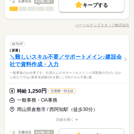
応募状況
今が狙い目！
大手企業
ブランクOK
社会保険制度
研修制度
キープする
大手企業
ブランクOK
社会保険制度
研修制度
一般事務・OA事務
職種
低い
高い
多い年齢層
資格支援
制服あり
禁煙・分煙
バイク自転車
車OK
資格支援
制服あり
禁煙・分煙
バイク自転車
車OK
＼月収21万以上／北区エリア×P完備！事務のオシゴトです♪ ●電
社員食堂
英語不要
話対応 ●議事録の作成 ●工数のとりまとめ ●パーツリスト作成 ●
社員食堂
英語不要
パーソルテンプスタッフ株式会社
男性
女性
男女の割合
職種/応募資格
お仕事の特徴
給与/時間/休日
パワーポイントでの資料作り ●備品在庫管理などの庶務業務
続きを読む
続きを読む
ひとりで
みんなで
仕事の仕方
一般事務・OA事務
職種
給与UP
低い
高い
多い年齢層
メーカー関連
業界
派遣
＼月収21万以上／北区エリア×P完備！事務のオシゴトです♪ ●電
しずか
にぎやか
＼難しいスキル不要／サポートメイン♪建設会
応募資格
職場の様子
話対応 ●議事録の作成 ●工数のとりまとめ ●パーツリスト作成 ●
男性
女性
男女の割合
パワーポイントでの資料作り ●備品在庫管理などの庶務業務
社で資料作成・入力
業界・職種未経験OK♪PCを使った業務経験あればOK！
続きを読む
【歓迎スキル】
職種はじめてOK！人気時給1320円★17：30まで×残業なし♪プラ
一般事務のお仕事です。社員さんのサポートがメイン☆同業務の方がいるか
続きを読む
【Word】
ひとりで
みんなで
仕事の仕方
ら安心ですね♪業界未経験OK＆難しいOAスキル不要♪建…
イベート重視派も長く続けられそう◎食堂完備の新築オフィス
文書作成
メーカー関連
業界
で快適★マイカー通勤OK＊駐車場あり！なが～く安心&安定し
て働ける♪
1,250円
しずか
にぎやか
応募資格
時給
職場の様子
交通費一部支給
時給 1,320円
給与
業界・職種未経験OK♪PCを使った業務経験あればOK！
一般事務・OA事務
詳しい募集要項をすべて見る
【歓迎スキル】
月収例 211,200円
お仕事の特徴
職種はじめてOK！人気時給1320円★17：30まで×残業なし♪プラ
岡山県倉敷市 / 西阿知駅（徒歩30分）
【Word】
イベート重視派も長く続けられそう◎食堂完備の新築オフィス
基本特徴
文書作成
で快適★マイカー通勤OK＊駐車場あり！なが～く安心&安定し
応募する
詳細を開く
未経験OK
新卒・第二
20代活躍
30代活躍
長期
期間・時間
て働ける♪
職種/応募資格
お仕事の特徴
給与/時間/休日
08：30～17：30（実働08：00、休憩01：00）
募集条件
時給 1,320円
給与
応募状況
今が狙い目！