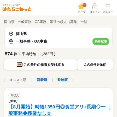
0
キープ
ログイン
メニュー
岡山県、一般事務・OA事務、派遣の求人（募集）一覧
岡山県
一般事務・OA事務
条件変更
874
( 平均時給：1,282円 )
件
この条件の
新着を受け取る
この条件を保存
オススメ順
新着順
時給順
高収入
派遣
【8月開始】時給1350円◎食堂アリ♪長期◇一
般事務◆残業なし☆