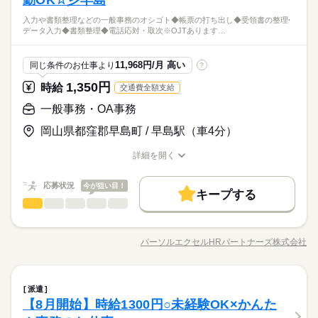
勤OK☆彡早島
資格支援
制服あり
禁煙・分煙
社員食堂
派遣活躍中
続きを読む
どをお願いします。 ※９時～１７時勤務なども相談可能で
資格支援
制服あり
禁煙・分煙
社員食堂
派遣活躍中
すきま時間に自分のペースで学べるスマホ学習アプリ 「ぽけっ
◆幅広い年齢層の方々が活躍中！同業務の方がいるので安心！
入力や書類整理などの一般事務のオシゴト◆帳票の打ち出し◆受領書の整理◆
ルーティン
英語不要
す。 ▼こちらのお仕事のほかにも 電話なしのコツコツ系データ
続きを読む
と」など未経験の方を支えるサポートが充実◎ ―･―･―･―･
ひとりで
みんなで
仕事の仕方
データ入力◆書類整理◆電話応対・取次※OJTあります…
ルーティン
英語不要
リフレッシュできる休憩室完備！近くに飲食店があり便
入力や英語を使う事務、 大学やコールセンターなどのお仕事も
―･―･―･―･―･―･―･―･―･― データ入力などの人気お仕事
その他
業界
利！時短勤務も相談可能！未経験の方も歓迎します！
扱っています。 在宅のお仕事があるエリアも☆ 9月・10月スタ
も多数あり♪ パートからの収入アップも実績多数！ 主婦（夫）
続きを読む
ートもご相談ください♪
しずか
にぎやか
応募資格
職場の様子
の方のオフィスワークデビューを応援◎
11,968円/月 高い
同じ条件のお仕事より
?
◆未経験者歓迎！ ▼オフィスワークデビューを応援します！▼
1,350円
お仕事の特徴
時給
交通費全額支給
時給 1,200円～1,250円
給与
すきま時間に自分のペースで学べるスマホ学習アプリ 「ぽけっ
詳しい募集要項をすべて見る
◆幅広い年齢層の方々が活躍中！同業務の方がいるので安心！
基本特徴
と」など未経験の方を支えるサポートが充実◎ ―･―･―･―･
一般事務・OA事務
このお仕事は、働いた分の給料を給料日を待たずに受け取れる
リフレッシュできる休憩室完備！近くに飲食店があり便
―･―･―･―･―･―･―･―･―･― データ入力などの人気お仕事
『速払いサービス』を利用できます（利用規定あり）
未経験OK
新卒・第二
20代活躍
30代活躍
40代活躍
利！時短勤務も相談可能！未経験の方も歓迎します！
岡山県都窪郡早島町 / 早島駅（車4分）
も多数あり♪ パートからの収入アップも実績多数！ 主婦（夫）
続きを読む
応募する
募集条件
の方のオフィスワークデビューを応援◎
詳細を開く
交通費
即日スタート
3ヵ月以上
履歴書不要
WEB登録
期間・時間
職種/応募資格
お仕事の特徴
給与/時間/休日
続きを読む
時給 1,200円～1,250円
給与
詳しい募集要項をすべて見る
9：30～18：00
就業時間・曜日
基本特徴
応募状況
今が狙い目！
このお仕事は、働いた分の給料を給料日を待たずに受け取れる
キープする
※休憩６０分。
残業なし
一般事務・OA事務
残10未満
残20未満
平日休み
シフト勤務
職種
未経験OK
新卒・第二
20代活躍
30代活躍
40代活躍
『速払いサービス』を利用できます（利用規定あり）
低い
高い
※土日は８時半～１７時半の勤務です。
多い年齢層
募集条件
交通費
即日スタート
履歴書不要
WEB登録
入力や書類整理などの一般事務のオシゴト ◆帳票の打ち出し ◆
応募する
働き方・環境
就業時間・曜日
受領書の整理 ◆データ入力 ◆書類整理 ◆電話応対・取次 ※OJ
パーソルエクセルHRパートナーズ株式会社
学校・公的
社会保険制度
研修制度
資格支援
日払い
男性
女性
男女の割合
3ヵ月以上
期間・時間
職種/応募資格
お仕事の特徴
給与/時間/休日
続きを読む
Tあります ＝＝上記のお仕事以外も多数あり♪＝＝ 完全在宅のオ
水曜 祝日
休日・休暇
残業なし
残10未満
残20未満
平日休み
シフト勤務
続きを読む
フィスワークや 誰もが知ってる有名大学でのオシゴト、 未経験
週払い
禁煙・分煙
派遣活躍中
ルーティン
英語不要
9：30～18：00
働き方・環境
※水・祝＋その他１日がお休み。※月数回の土日休みも相談可
から正社員目指せる事務など＊ 9月、10月スタートのお仕事も多
続きを読む
※休憩６０分。
ひとりで
みんなで
仕事の仕方
能。
活かせるスキル
学校・公的
社会保険制度
研修制度
資格支援
日払い
一般事務・OA事務
職種
数（＾＾） ≪おうちでカンタン！電話で登録OK≫ 来社不要で
派遣
低い
高い
※土日は８時半～１７時半の勤務です。
多い年齢層
サービス関連
業界
ラクラク♪まずは登録だけでも◎
【8月開始】時給1300円○未経験OK×かんた
Word
Excel
週払い
禁煙・分煙
派遣活躍中
ルーティン
英語不要
入力や書類整理などの一般事務のオシゴト ◆帳票の打ち出し ◆
しずか
にぎやか
応募資格
職場の様子