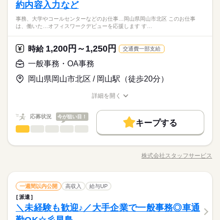
●取扱説明書の作成
約内容入力など
【歓迎スキル】PC入力・修正できればOK◎
続きを読む
●事務作業
制服あり♪ON・OFFの切り替えバッチリ！働きやすいと評判の
事務、大学やコールセンターなどのお仕事…岡山県岡山市北区 このお仕事
ひとりで
みんなで
仕事の仕方
は、働いた…オフィスワークデビューを応援します す…
企業☆仲間がいるってウレシイ♪嬉しい食堂アリ！安い×美味し
時給 1,350円
給与
メーカー関連
業界
いで午後も頑張れる☆なが～く安心&安定して働ける♪
詳しい募集要項をすべて見る
応募資格
1,200円～1,250円
しずか
にぎやか
時給
職場の様子
交通費一部支給
業界未経験OK☆PCを使用した業務経験をお持ちの方♪
【歓迎スキル】PC入力・修正できればOK◎
一般事務・OA事務
お仕事の特徴
長期
期間・時間
応募する
制服あり♪ON・OFFの切り替えバッチリ！働きやすいと評判の
働く人の待遇向上
岡山県岡山市北区 / 岡山駅（徒歩20分）
08：30～17：30（実働08：00、休憩01：00）
企業☆仲間がいるってウレシイ♪嬉しい食堂アリ！安い×美味し
※残業ほぼなし
時給 1,350円
給与
高収入
いで午後も頑張れる☆なが～く安心&安定して働ける♪
詳しい募集要項をすべて見る
詳細を開く
職種/応募資格
お仕事の特徴
給与/時間/休日
基本特徴
土曜 日曜 祝日
休日・休暇
応募状況
今が狙い目！
未経験OK
新卒・第二
20代活躍
30代活躍
続きを読む
キープする
長期
期間・時間
応募する
一般事務・OA事務
土日祝休み◎
職種
低い
高い
多い年齢層
募集条件
働く人の待遇向上
基本特徴
08：30～17：30（実働08：00、休憩01：00）
高収入
平日にもお休みあり！ＯＪＴしっかり！当社スタッフ就業中で
※残業ほぼなし
交通費
勤務地固定
主婦・主夫
履歴書不要
募集条件
未経験OK
新卒・第二
20代活躍
30代活躍
す！ 【お願いしたいお仕事の内容】住宅ローン関係の契約
株式会社スタッフサービス
男性
女性
男女の割合
WEB登録
交通費
勤務地固定
職種/応募資格
主婦・主夫
履歴書不要
お仕事の特徴
給与/時間/休日
内容の入力・チェック｜ファイリング｜来客応対｜電話応対な
続きを読む
どをお願いします。 ※９時～１７時勤務なども相談可能で
土曜 日曜 祝日
休日・休暇
WEB登録
就業時間・曜日
続きを読む
す。 ▼こちらのお仕事のほかにも 電話なしのコツコツ系データ
続きを読む
ひとりで
みんなで
仕事の仕方
就業時間・曜日
一般事務・OA事務
土日祝休み◎
職種
入力や英語を使う事務、 大学やコールセンターなどのお仕事も
一週間以内公開
残業なし
週4日
高収入
土日祝休
給与UP
家庭都合休可
低い
高い
多い年齢層
その他
働き方・環境
業界
残業なし
週4日
土日祝休
家庭都合休可
扱っています。 在宅のお仕事があるエリアも☆ 9月・10月スタ
派遣
平日にもお休みあり！ＯＪＴしっかり！当社スタッフ就業中で
働き方・環境
ートもご相談ください♪
しずか
にぎやか
＼未経験も歓迎♪／大手企業で一般事務◎車通
応募資格
職場の様子
大手企業
ブランクOK
社会保険制度
研修制度
す！ 【お願いしたいお仕事の内容】住宅ローン関係の契約
男性
女性
大手企業
ブランクOK
社会保険制度
研修制度
男女の割合
内容の入力・チェック｜ファイリング｜来客応対｜電話応対な
◆未経験者歓迎！ ▼オフィスワークデビューを応援します！▼