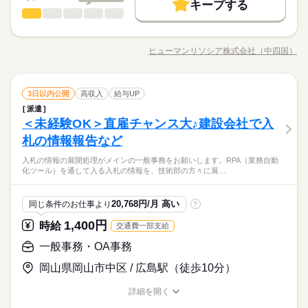
詳しい募集要項をすべて見る
キープする
●残業少なめ♪
交通費
即日スタート
勤務地固定
主婦・主夫
続きを読む
一般事務・OA事務
月収例 211,200円
職種
低い
高い
多い年齢層
履歴書不要
WEB登録
基本特徴
建設会社で、一般事務のお仕事です。社員さんのサポートがメ
未経験OK
新卒・第二
20代活躍
30代活躍
土曜 日曜 祝日
休日・休暇
イン☆同業務の方がいるから安心ですね♪業界未経験OK＆難し
応募する
募集条件
就業時間・曜日
ヒューマンリソシア株式会社（中四国）
男性
女性
長期
男女の割合
期間・時間
職種/応募資格
お仕事の特徴
給与/時間/休日
いOAスキル不要♪建設工事を事務でバックアップ！ 【仕事内
●土日祝休み♪
続きを読む
交通費
即日スタート
勤務地固定
主婦・主夫
残業なし
週4日
土日祝休
家庭都合休可
容】 西阿知エリアの企業にて一般事務をお願いします。資料作
08：30～17：30（実働08：00、休憩01：00）
成や電話応対など、社員さんのサポート業務がメインです。 ●資
続きを読む
●残業少なめ♪
履歴書不要
WEB登録
しずか
にぎやか
職場の様子
働き方・環境
続きを読む
一般事務・OA事務
職種
料作成 ●データ入力 ●電話対応 ●来客対応 ●ファイリング ●デー
3日以内公開
高収入
給与UP
低い
高い
多い年齢層
就業時間・曜日
建築・土木・不動産関連
業界
タチェック
大手企業
ブランクOK
社会保険制度
研修制度
派遣
建設会社で、一般事務のお仕事です。社員さんのサポートがメ
働き方・環境
残業なし
週4日
土日祝休
家庭都合休可
＜未経験OK＞直雇チャンス大♪建設会社で入
応募資格
土曜 日曜 祝日
休日・休暇
イン☆同業務の方がいるから安心ですね♪業界未経験OK＆難し
資格支援
制服あり
禁煙・分煙
バイク自転車
車OK
男性
女性
大手企業
ブランクOK
社会保険制度
研修制度
男女の割合
いOAスキル不要♪建設工事を事務でバックアップ！ 【仕事内
札の情報報告など
●何らかのデスクワーク経験がある方 ●PCの入力ができる方
●土日祝休み♪
続きを読む
社員食堂
派遣活躍中
ルーティン
英語不要
容】 西阿知エリアの企業にて一般事務をお願いします。資料作
資格支援
制服あり
禁煙・分煙
バイク自転車
車OK
【下記のお仕事もあります】 ＊週2日や時短など扶養枠内・英語
《残業ほぼナシ☆》《派遣スタッフ活躍中♪》《即日スター
入札の情報の展開処理がメインの一般事務をお願いします。RPA（業務自動
成や電話応対など、社員さんのサポート業務がメインです。 ●資
続きを読む
や中国語を使うお仕事・正社員前提の紹介予定派遣！ ＊急募・
活かせるスキル
しずか
にぎやか
職場の様子
化ツール）を通して入る入札の情報を、技術部の方々に展…
社員食堂
派遣活躍中
ルーティン
英語不要
ト！》
料作成 ●データ入力 ●電話対応 ●来客対応 ●ファイリング ●デー
財団法人や社団法人など…お気軽にお問い合わせください♪
建築・土木・不動産関連
業界
Word
活かせるスキル
タチェック
Word
続きを読む
応募資格
20,768円/月 高い
同じ条件のお仕事より
?
お仕事の特徴
●何らかのデスクワーク経験がある方 ●PCの入力ができる方
1,400円
時給
交通費一部支給
時給 1,250円
給与
働く人の待遇向上
【下記のお仕事もあります】 ＊週2日や時短など扶養枠内・英語
詳しい募集要項をすべて見る
《残業ほぼナシ☆》《派遣スタッフ活躍中♪》《即日スター
や中国語を使うお仕事・正社員前提の紹介予定派遣！ ＊急募・
一般事務・OA事務
【月収例】 約203,000円（時給1,250円×実働7.50h×21日+残業5
給与UP
ト！》
財団法人や社団法人など…お気軽にお問い合わせください♪
h）+交通費 ※月収例は一例であり、保証するものではありませ
岡山県岡山市中区 / 広島駅（徒歩10分）
基本特徴
続きを読む
ん。 【交通費】 通勤交通費の支給あり（当社規定による） kkw
応募する
_bcov2106
新卒・第二
20代活躍
30代活躍
40代活躍
続きを読む
詳細を開く
続きを読む
職種/応募資格
お仕事の特徴
給与/時間/休日