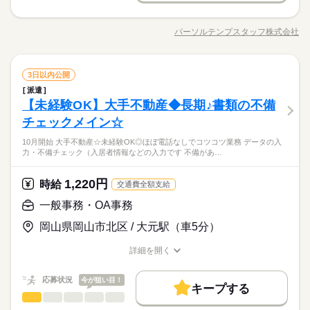
未経験OK
20代活躍
30代活躍
40代活躍
50代活躍
就業時間・曜日
【給与備考】 【月収例】約191,100円 （時給1,300円×実働7.0
＜髪色＆ネイル自由♪＞書類の不備チェックメイン！ ●データの
長期
期間・時間
募集条件
0h×21日）＋交通費 ※月収例は一例であり、保証するもので
残業なし
扶養内
土日祝休
家庭都合休可
入力・不備チェック（入居者情報などの入力です♪）→不備があ
はありません。 【交通費】 通勤交通費の支給あり（当社規定に
パーソルテンプスタッフ株式会社
男性
女性
男女の割合
09：00～17：30 09：00～18：00 【シフト例】 ■9：00～17：30
大量募集
交通費
勤務地固定
職種/応募資格
主婦・主夫
履歴書不要
お仕事の特徴
給与/時間/休日
れば仲介会社へ連絡 ●仲介会社へ審査結果の連絡 ●物件情報の入
応募する
よる） 【交通費備考】 規定あり
続きを読む
働き方・環境
■9：00～18：00など ※上記以外の勤務時間も多数あります。 ●
続きを読む
力 ●メール対応メイン電話はほぼありません（社内や関連会社の
WEB登録
続きを読む
残業：基本的になし （0～5時間/月） 【こんな希望もOKです】
み！） ★同業務の方に分からないことは聞ける環境です◎
大手企業
ブランクOK
産休・育休
社会保険制度
続きを読む
ひとりで
みんなで
仕事の仕方
就業時間・曜日
□扶養内で働きたい □保育園のお迎えにいける時間帯がいい □朝
一般事務・OA事務
職種
3日以内公開
低い
高い
多い年齢層
研修制度
資格支援
服装自由
禁煙・分煙
駅5分以内
建築・土木・不動産関連
働き方・環境
がニガテなので遅めの出社がいい □土日は必ず休みたい など
業界
続きを読む
残業なし
扶養内
土日祝休
家庭都合休可
派遣
＜髪色＆ネイル自由♪＞書類の不備チェックメイン！ ●データの
長期
期間・時間
あなたの希望の条件が できるだけ叶えられる職場をご紹介しま
バイク自転車
車OK
派遣活躍中
少人数
PC不要
しずか
にぎやか
【未経験OK】大手不動産◆長期♪書類の不備
応募資格
職場の様子
大手企業
ブランクOK
産休・育休
社会保険制度
入力・不備チェック（入居者情報などの入力です♪）→不備があ
す。 まずはご相談ください！
男性
女性
男女の割合
09：00～17：30 09：00～18：00 【シフト例】 ■9：00～17：30
れば仲介会社へ連絡 ●仲介会社へ審査結果の連絡 ●物件情報の入
チェックメイン☆
＜業界未経験OK！＞ ■PC・電話を使ったお仕事経験があればチ
研修制度
資格支援
服装自由
禁煙・分煙
駅5分以内
土曜 日曜 祝日
休日・休暇
続きを読む
■9：00～18：00など ※上記以外の勤務時間も多数あります。 ●
力 ●メール対応メイン電話はほぼありません（社内や関連会社の
ャレンジ♪ 【歓迎スキル】 【Word】 文書入力・修正 【Excel】
残業：基本的になし （0～5時間/月） 【こんな希望もOKです】
書類の不備チェックやデータ入力◎知識・経験は必要ナシ◎や
10月開始 大手不動産☆未経験OK◎ほぼ電話なしでコツコツ業務 データの入
バイク自転車
車OK
派遣活躍中
少人数
PC不要
み！） ★同業務の方に分からないことは聞ける環境です◎
続きを読む
土・日・祝 ・土日祝日休みの職場 ・希望休が取れるシフト制 ・
文字入力・修正■フォーマット入力できればOK♪
ひとりで
みんなで
仕事の仕方
力・不備チェック（入居者情報などの入力です 不備があ…
□扶養内で働きたい □保育園のお迎えにいける時間帯がいい □朝
り取りはメールがメイン♪同業務5名の方と協力して進める★す
大型連休が取れる職場 様々なお仕事先がございます。
建築・土木・不動産関連
がニガテなので遅めの出社がいい □土日は必ず休みたい など
業界
続きを読む
ぐに聞ける環境で心強い♪月1回15時に帰れる日あり！年末年始
続きを読む
あなたの希望の条件が できるだけ叶えられる職場をご紹介しま
など長期連休もしっかり◎
1,220円
しずか
にぎやか
応募資格
時給
職場の様子
交通費全額支給
す。 まずはご相談ください！
続きを読む
＜業界未経験OK！＞ ■PC・電話を使ったお仕事経験があればチ
一般事務・OA事務
土曜 日曜 祝日
休日・休暇
時給 1,220円
給与
ャレンジ♪ 【歓迎スキル】 【Word】 文書入力・修正 【Excel】
詳しい募集要項をすべて見る
お仕事の特徴
書類の不備チェックやデータ入力◎知識・経験は必要ナシ◎や
土・日・祝 ・土日祝日休みの職場 ・希望休が取れるシフト制 ・
岡山県岡山市北区 / 大元駅（車5分）
文字入力・修正■フォーマット入力できればOK♪
月収例：204,960円（時給1220円×実働8H×21日）+残業代
り取りはメールがメイン♪同業務5名の方と協力して進める★す
大型連休が取れる職場 様々なお仕事先がございます。
基本特徴
ぐに聞ける環境で心強い♪月1回15時に帰れる日あり！年末年始
詳細を開く
続きを読む
未経験OK
新卒・第二
20代活躍
30代活躍
40代活躍
など長期連休もしっかり◎
職種/応募資格
お仕事の特徴
給与/時間/休日
応募する
長期
期間・時間
続きを読む
募集条件
応募状況
今が狙い目！
キープする
09：00～18：00（実働08：00、休憩01：00）
時給 1,220円
給与
交通費
勤務地固定
主婦・主夫
履歴書不要
続きを読む
一般事務・OA事務
職種
詳しい募集要項をすべて見る
◆ほぼ残業なし♪※繁忙期（1～3月）は可能性あり
低い
高い
多い年齢層