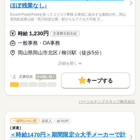
しずか
にぎやか
就業時間・曜日
応募資格
職場の様子
期☆ ●電話対応 ●議事録の作成 ●工数のとりまとめ ●パーツリス
ほぼ残業なし♪
男性
女性
男女の割合
資格支援
服装自由
禁煙・分煙
駅5分以内
少人数
働き方・環境
ト作成 ●パワーポイントでの資料作り ●備品在庫管理などの庶務
残業なし
週4日
土日祝休
家庭都合休可
業界・職種未経験OK♪PCを使った業務経験あればOK！
続きを読む
ExcelやPowerPointを使ってコツコツ事務 お客様に提出する書類の作…岡山
業務
【歓迎スキル】
ルーティン
英語不要
大手企業
ブランクOK
社会保険制度
研修制度
電気軌道東山線「西川緑道公園」駅からもアクセス可能 月…
食堂完備の新築オフィスで快適★マイカー通勤OK＊駐車場あ
続きを読む
【Word】
ひとりで
みんなで
仕事の仕方
り！職種はじめてOK！人気時給1320円★17：30まで×残業なし♪
資格支援
服装自由
禁煙・分煙
駅5分以内
少人数
文書作成
メーカー関連
業界
プライベート重視派も長く続けられそう◎なが～く安心&安定し
1,230円
時給
交通費全額支給
ルーティン
英語不要
て働ける♪
しずか
にぎやか
応募資格
職場の様子
一般事務・OA事務
時給 1,320円
給与
業界・職種未経験OK♪PCを使った業務経験あればOK！
詳しい募集要項をすべて見る
岡山県岡山市北区 / 柳川駅（徒歩5分）
【歓迎スキル】
月収例 211,200円
お仕事の特徴
食堂完備の新築オフィスで快適★マイカー通勤OK＊駐車場あ
【Word】
り！職種はじめてOK！人気時給1320円★17：30まで×残業なし♪
基本特徴
詳細を開く
文書作成
プライベート重視派も長く続けられそう◎なが～く安心&安定し
職種/応募資格
お仕事の特徴
給与/時間/休日
応募する
未経験OK
新卒・第二
20代活躍
30代活躍
長期
期間・時間
て働ける♪
応募状況
今が狙い目！
キープする
08：30～17：30（実働08：00、休憩01：00）
募集条件
時給 1,320円
給与
一般事務・OA事務
職種
詳しい募集要項をすべて見る
●残業少なめ♪
男性
女性
男女の割合
交通費
勤務地固定
主婦・主夫
履歴書不要
続きを読む
月収例 211,200円
【CAD未経験OK◎】ExcelやPowerPointを使ってコツコツ事務
WEB登録
基本特徴
★ ●お客様に提出する書類の作成→必要書類や図面をExcelに貼
未経験OK
新卒・第二
20代活躍
30代活躍
パーソルテンプスタッフ株式会社
ひとりで
みんなで
仕事の仕方
職種/応募資格
お仕事の特徴
土曜 日曜 祝日
給与/時間/休日
休日・休暇
付け・入力など ●先方へのメール発信、社内システムへの入力 ●
応募する
募集条件
就業時間・曜日
続きを読む
長期
期間・時間
簡単なCAD図面修正 ●提案書作成（PowerPoint使用）
●土日祝休み♪
交通費
勤務地固定
主婦・主夫
履歴書不要
残業なし
週4日
土日祝休
家庭都合休可
続きを読む
08：30～17：30（実働08：00、休憩01：00）
しずか
にぎやか
職場の様子
一般事務・OA事務
職種
一週間以内公開
高収入
給与UP
●残業少なめ♪
WEB登録
男性
女性
男女の割合
働き方・環境
メーカー関連
業界
続きを読む
派遣
就業時間・曜日
【CAD未経験OK◎】ExcelやPowerPointを使ってコツコツ事務
大手企業
ブランクOK
社会保険制度
研修制度
＜時給1470円＞期間限定☆大手メーカーで計
応募資格
★ ●お客様に提出する書類の作成→必要書類や図面をExcelに貼
働き方・環境
残業なし
週4日
土日祝休
家庭都合休可
ひとりで
みんなで
仕事の仕方