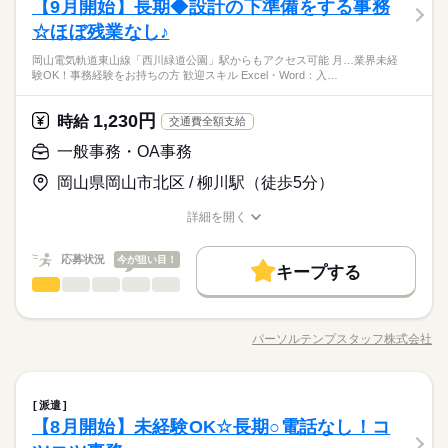
のサポート ●基幹システムでの注文書発行・入力 ●サプライヤー
【9月開始】長期◆設計の下準備をする事務
応募資格
無料Pあり☆弊社派遣スタッフも活躍中の企業です♪土日祝休み
とのメール（定型の英文の使用もあり）・電話対応
男性
女性
男女の割合
バイク自転車
車OK
ルーティン
英語不要
でゆっくりリフレッシュ♪お休みの融通がききますよ！ 【仕事内
☆ほぼ残業なし♪
●事務経験がある方 【下記のお仕事もあります】 ＊週2日や時短
続きを読む
容】 絹製品や機械に使用するフィルムの製造会社にて、一般事
など扶養枠内・英語や中国語を使うお仕事・正社員前提の紹介
《9月スタート♪開始日の相談可☆》《きれいなオフィス◎》
岡山電気軌道東山線「西川緑道公園」駅からもアクセス可能 月…業界未経
務をお願いします。周りに聞ける方がいるので、安心して働け
続きを読む
予定派遣！ ＊急募・財団法人や社団法人など…お気軽にお問い
しずか
にぎやか
職場の様子
験OK！事務経験をお持ちの方 歓迎スキル Excel・Word：入…
《残業ほぼナシ！》
ます！ ●基幹システム・Excelを使用した生産計画データの入
合わせください♪
メーカー関連
業界
力・更新 ●生産指示書の印刷・配布 ●各種データ入力 ●資料作成
続きを読む
のサポート ●基幹システムでの注文書発行・入力 ●サプライヤー
1,230円
応募資格
時給
交通費全額支給
とのメール（定型の英文の使用もあり）・電話対応
お仕事の特徴
●事務経験がある方 【下記のお仕事もあります】 ＊週2日や時短
一般事務・OA事務
時給 1,470円
給与
働く人の待遇向上
など扶養枠内・英語や中国語を使うお仕事・正社員前提の紹介
詳しい募集要項をすべて見る
《9月スタート♪開始日の相談可☆》《きれいなオフィス◎》
岡山県岡山市北区 / 柳川駅（徒歩5分）
予定派遣！ ＊急募・財団法人や社団法人など…お気軽にお問い
【月収例】 約248,000円（時給1,470円×実働8.00h×21日+残業1
高収入
給与UP
《残業ほぼナシ！》
合わせください♪
h）+交通費 ※月収例は一例であり、保証するものではありませ
詳細を開く
基本特徴
続きを読む
ん。 【交通費】 通勤交通費の支給あり（当社規定による） kkw
職種/応募資格
お仕事の特徴
給与/時間/休日
応募する
_bcov2106
新卒・第二
20代活躍
30代活躍
40代活躍
続きを読む
続きを読む
応募状況
今が狙い目！
キープする
募集条件
時給 1,470円
働く人の待遇向上
給与
基本特徴
高収入
給与UP
一般事務・OA事務
職種
詳しい募集要項をすべて見る
男性
女性
男女の割合
交通費
1ヵ月以内にスタート
勤務地固定
履歴書不要
募集条件
【月収例】 約248,000円（時給1,470円×実働8.00h×21日+残業1
新卒・第二
20代活躍
30代活躍
40代活躍
【9月開始】CAD未経験OK○あんしん長期◎ほぼ残業なし♪ ●お
長期
期間・時間
h）+交通費 ※月収例は一例であり、保証するものではありませ
交通費
1ヵ月以内にスタート
勤務地固定
履歴書不要
客様に提出する書類の作成→必要書類や図面をExcelに貼付け・
就業時間・曜日
ん。 【交通費】 通勤交通費の支給あり（当社規定による） kkw
パーソルテンプスタッフ株式会社
ひとりで
みんなで
仕事の仕方
●8：00～17：00（休憩時間・12：00～13：00） ●残業：基本的
職種/応募資格
お仕事の特徴
給与/時間/休日
就業時間・曜日
入力など ●先方へのメール発信、社内システムへの入力 ●簡単な
応募する
働き方・環境
残業なし
土日祝休
残業なし
土日祝休
_bcov2106
続きを読む
になし （1～5時間未満/月） ------------------------------ 【会社の主力
続きを読む
CAD図面修正 ●提案書作成
続きを読む
大手企業
ブランクOK
産休・育休
社会保険制度
商品・サービス】 フィルム製造会社 【服装】 オフィスカジュア
続きを読む
働き方・環境
しずか
にぎやか
職場の様子
ル 【引継】 OJT（1ヶ月） 【職場環境】 ロッカー・休憩室・更
一般事務・OA事務
職種
研修制度
服装自由
禁煙・分煙
車OK
英語不要
派遣
男性
女性
男女の割合
大手企業
ブランクOK
産休・育休
社会保険制度
メーカー関連
衣室あり 【通勤手段】 車通勤OK：駐車場無料 【その他】 開始
業界
続きを読む
【8月開始】未経験OK☆長期○電話なし！コ
活かせるスキル
【9月開始】CAD未経験OK○あんしん長期◎ほぼ残業なし♪ ●お
Word
Excel
長期
期間・時間
日の相談可
研修制度
服装自由
禁煙・分煙
車OK
英語不要
応募資格
客様に提出する書類の作成→必要書類や図面をExcelに貼付け・