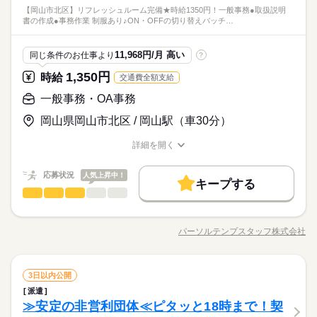
【岡山市北区】リフレッシュルーム完備★時給1350円！一般事務●取扱説明
書の作成●事務作業 制服あり♪ON・OFFの切り替えバッチ…
11,968円/月 高い
同じ条件のお仕事より
?
1,350円
時給
交通費全額支給
一般事務・OA事務
岡山県岡山市北区 / 岡山駅（車30分）
詳細を開く
職種/応募資格
お仕事の特徴
給与/時間/休日
応募状況
人気上昇中！
キープする
一般事務・OA事務
職種
低い
高い
多い年齢層
【岡山市北区】リフレッシュルーム完備★時給1350円！一般事
務
パーソルテンプスタッフ株式会社
男性
女性
男女の割合
職種/応募資格
お仕事の特徴
給与/時間/休日
●取扱説明書の作成
続きを読む
●事務作業
ひとりで
みんなで
仕事の仕方
一般事務・OA事務
職種
3日以内公開
低い
高い
多い年齢層
メーカー関連
業界
応募資格
派遣
【岡山市北区】リフレッシュルーム完備★時給1350円！一般事
しずか
にぎやか
≫安定の非営利団体≪ピタッと18時まで！契
職場の様子
務
業界未経験OK☆PCを使用した業務経験をお持ちの方♪
男性
女性
男女の割合