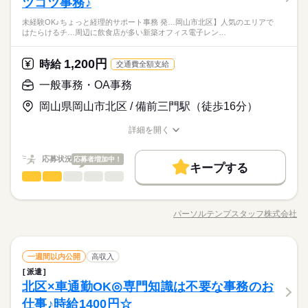
ツコツ事務♪
ひとりで
みんなで
仕事の仕方
●8：00～17：00（休憩時間・12：00～13：00） ●残業：基本的
入力など ●先方へのメール発信、社内システムへの入力 ●簡単な
※業界未経験OK！事務経験をお持ちの方☆
活かせるスキル
土曜 日曜 祝日
休日・休暇
続きを読む
になし （1～5時間未満/月） ------------------------------ 【会社の主力
未経験OK♪ちょっと経理的サポート事務 発…岡山市北区】人気のエリアで
CAD図面修正 ●提案書作成
【歓迎スキル】◆Excel・Word：入力や貼り付けができればOK
はたらけるチ…周辺に飲食店が多い新築オフィス電子レン…
商品・サービス】 フィルム製造会社 【服装】 オフィスカジュア
Word
Excel
営業さんからの頼まれごとでメール対応♪社内システムへの入力
続きを読む
土・日・祝（就業先カレンダーにより土曜出勤の可能性あり）
◎◆CAD覚えたい方歓迎☆「習った」だけでもOKです♪
しずか
にぎやか
職場の様子
ル 【引継】 OJT（1ヶ月） 【職場環境】 ロッカー・休憩室・更
など♪CAD覚えたい方歓迎☆「習った」だけでもOKです♪指示通
メーカー関連
衣室あり 【通勤手段】 車通勤OK：駐車場無料 【その他】 開始
業界
続きを読む
りに提案書の作成★長期で安定してお仕事したい方にオススメ♪
1,200円
時給
交通費全額支給
日の相談可
応募資格
時給 1,230円
給与
一般事務・OA事務
詳しい募集要項をすべて見る
※業界未経験OK！事務経験をお持ちの方☆
月収例 196,800円+残業代
土曜 日曜 祝日
休日・休暇
お仕事の特徴
岡山県岡山市北区 / 備前三門駅（徒歩16分）
【歓迎スキル】◆Excel・Word：入力や貼り付けができればOK
営業さんからの頼まれごとでメール対応♪社内システムへの入力
土・日・祝（就業先カレンダーにより土曜出勤の可能性あり）
基本特徴
◎◆CAD覚えたい方歓迎☆「習った」だけでもOKです♪
など♪CAD覚えたい方歓迎☆「習った」だけでもOKです♪指示通
応募する
詳細を開く
未経験OK
新卒・第二
20代活躍
30代活躍
長期
期間・時間
りに提案書の作成★長期で安定してお仕事したい方にオススメ♪
職種/応募資格
お仕事の特徴
給与/時間/休日
09：00～18：00（実働08：00、休憩01：00）
募集条件
時給 1,230円
給与
応募状況
応募者増加中！
詳しい募集要項をすべて見る
キープする
ほぼ残業なし
交通費
勤務地固定
主婦・主夫
履歴書不要
続きを読む
一般事務・OA事務
月収例 196,800円+残業代
職種
男性
女性
男女の割合
WEB登録
基本特徴
【大手企業！】未経験OK♪ちょっと経理的サポート事務◎ ●発注
未経験OK
新卒・第二
20代活躍
30代活躍
土曜 日曜 祝日
休日・休暇
書チェック ●伝票処理 ●入金消込 ●書類のチェック ●問い合わせ
応募する
募集条件
就業時間・曜日
パーソルテンプスタッフ株式会社
ひとりで
みんなで
長期
仕事の仕方
期間・時間
職種/応募資格
お仕事の特徴
給与/時間/休日
メール対応（法人対応）
◆土日祝休み☆
交通費
勤務地固定
主婦・主夫
履歴書不要
残業なし
週4日
土日祝休
家庭都合休可
09：00～18：00（実働08：00、休憩01：00）
続きを読む
ほぼ残業なし
WEB登録
働き方・環境
続きを読む
一般事務・OA事務
サービス関連
業界
職種
一週間以内公開
高収入
男性
女性
男女の割合
就業時間・曜日
大手企業
ブランクOK
社会保険制度
研修制度
派遣
【大手企業！】未経験OK♪ちょっと経理的サポート事務◎ ●発注
働き方・環境
残業なし
週4日
土日祝休
家庭都合休可
北区×車通勤OK◎専門知識は不要な事務のお
応募資格
土曜 日曜 祝日
休日・休暇
書チェック ●伝票処理 ●入金消込 ●書類のチェック ●問い合わせ
資格支援
服装自由
禁煙・分煙
駅5分以内
ひとりで
みんなで
大手企業
ブランクOK
社会保険制度
研修制度
仕事の仕方
メール対応（法人対応）
仕事♪時給1400円☆
業界未経験OK！
◆土日祝休み☆