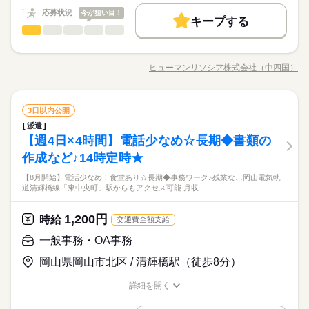
募集条件
時給 1,250円
働く人の待遇向上
給与
基本特徴
給与UP
詳しい募集要項をすべて見る
応募状況
今が狙い目！
交通費
即日スタート
勤務地固定
履歴書不要
募集条件
【月収例】 約203,000円（時給1,250円×実働7.50h×21日+残業5
キープする
新卒・第二
20代活躍
30代活躍
40代活躍
長期
期間・時間
一般事務・OA事務
職種
h）+交通費 ※月収例は一例であり、保証するものではありませ
低い
高い
多い年齢層
交通費
即日スタート
勤務地固定
履歴書不要
就業時間・曜日
ん。 【交通費】 通勤交通費の支給あり（当社規定による） kkw
●8：30～17：00（休憩時間・12：00～13：00） ●残業：基本的
建設コンサルティング会社で、入札の情報の展開処理がメイン
就業時間・曜日
応募する
働き方・環境
残業なし
土日祝休
残業なし
土日祝休
_bcov2106
になし （5～10時間未満/月） ------------------------------ 【会社の主
続きを読む
の一般事務をお願いします。RPA（業務自動化ツール）を通し
ヒューマンリソシア株式会社（中四国）
男性
続きを読む
女性
大手企業
ブランクOK
産休・育休
社会保険制度
男女の割合
力商品・サービス】 建設会社 【服装】 オフィスカジュアル
職種/応募資格
お仕事の特徴
給与/時間/休日
て入る入札の情報を、技術部の方々に展開していただきます。
働き方・環境
続きを読む
【引継】 OJT 【職場環境】 ロッカー・更衣室あり 【通勤手
そのほか事務所内の庶務を幅広くご対応いただきます。こぢん
研修制度
服装自由
禁煙・分煙
車OK
英語不要
大手企業
ブランクOK
産休・育休
社会保険制度
段】 車通勤OK：駐車場の手配はご自身でお願いします。自転車
続きを読む
まりとした職場です。直接雇用のチャンスが大いにあります！ ●
続きを読む
活かせるスキル
しずか
にぎやか
職場の様子
Word
Excel
長期
期間・時間
通勤OK：駐輪場無料 【その他】 9月開始の相談可
一般事務・OA事務
職種
入札情報処理 ●電話 ●メール ●書類作成（フォーマットあり） ●
3日以内公開
研修制度
服装自由
禁煙・分煙
車OK
英語不要
低い
高い
多い年齢層
建築・土木・不動産関連
業界
備品管理 ●書類を役所に持っていく（公共交通機関）
派遣
●8：30～17：00（休憩時間・12：00～13：00） ●残業：基本的
建設コンサルティング会社で、入札の情報の展開処理がメイン
活かせるスキル
土曜 日曜 祝日
休日・休暇
【週4日×4時間】電話少なめ☆長期◆書類の
応募資格
になし （5～10時間未満/月） ------------------------------ 【会社の主
の一般事務をお願いします。RPA（業務自動化ツール）を通し
男性
女性
男女の割合
力商品・サービス】 建設会社 【服装】 オフィスカジュアル
Word
Excel
て入る入札の情報を、技術部の方々に展開していただきます。
作成など♪14時定時★
土・日・祝
●未経験OK ●Excel（四則演算）の操作ができる方 【下記のお仕
続きを読む
【引継】 OJT 【職場環境】 ロッカー・更衣室あり 【通勤手
そのほか事務所内の庶務を幅広くご対応いただきます。こぢん
事もあります】 ＊週2日や時短など扶養枠内・英語や中国語を使
段】 車通勤OK：駐車場の手配はご自身でお願いします。自転車
《広島駅エリア☆》《高時給1400円♪》《服装自由☆》《残業時
続きを読む
【8月開始】電話少なめ！食堂あり☆長期◆事務ワーク♪残業な…岡山電気軌
まりとした職場です。直接雇用のチャンスが大いにあります！ ●
続きを読む
うお仕事・正社員前提の紹介予定派遣！ ＊急募・財団法人や社
しずか
にぎやか
職場の様子
道清輝橋線「東中央町」駅からもアクセス可能 月収…
通勤OK：駐輪場無料 【その他】 9月開始の相談可
間の相談可♪》《9月スタート☆》
入札情報処理 ●電話 ●メール ●書類作成（フォーマットあり） ●
団法人など…お気軽にお問い合わせください♪
建築・土木・不動産関連
業界
備品管理 ●書類を役所に持っていく（公共交通機関）
続きを読む
土曜 日曜 祝日
休日・休暇
1,200円
応募資格
時給
交通費全額支給
お仕事の特徴
土・日・祝
●未経験OK ●Excel（四則演算）の操作ができる方 【下記のお仕
一般事務・OA事務
時給 1,400円
給与
働く人の待遇向上
事もあります】 ＊週2日や時短など扶養枠内・英語や中国語を使
詳しい募集要項をすべて見る
《広島駅エリア☆》《高時給1400円♪》《服装自由☆》《残業時
岡山県岡山市北区 / 清輝橋駅（徒歩8分）
うお仕事・正社員前提の紹介予定派遣！ ＊急募・財団法人や社
【月収例】 約219,000円（時給1,400円×実働7.00h×21日+残業10
高収入
給与UP
間の相談可♪》《9月スタート☆》
団法人など…お気軽にお問い合わせください♪
h）+交通費 ※月収例は一例であり、保証するものではありませ
詳細を開く
基本特徴
続きを読む
ん。 【交通費】 通勤交通費の支給あり（当社規定による） kkw
職種/応募資格
お仕事の特徴
給与/時間/休日
応募する
_bcov2106
未経験OK
新卒・第二
20代活躍
30代活躍
40代活躍
続きを読む