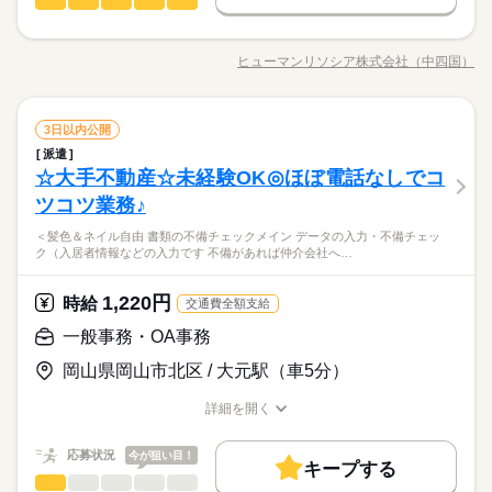
一般事務・OA事務
職種
男性
女性
男女の割合
土曜 日曜 祝日
休日・休暇
応募する
募集条件
就業時間・曜日
長期
期間・時間
＜岡山県全域にオシゴト多数あり＞ ＼好条件のお仕事紹介可能
◆土日祝休み☆
交通費
即日スタート
勤務地固定
主婦・主夫
です！／ 一般事務・データ入力など◎ オフィスデビュー応援の
残業なし
週4日
土日祝休
家庭都合休可
09：00～18：00（実働08：00、休憩01：00）
ヒューマンリソシア株式会社（中四国）
ひとりで
みんなで
仕事の仕方
職種/応募資格
お仕事の特徴
給与/時間/休日
お仕事、経験を活かして 直接雇用を目指せるお仕事も多数ござ
ほぼ残業なし
履歴書不要
WEB登録
続きを読む
働き方・環境
続きを読む
います★ 【例えば…】 ■こつこつデータ入力 ■未経験歓迎の一
就業時間・曜日
般事務 ■補助金関連 ■スキルUPを目指す！営業事務 など◎ ≪
続きを読む
大手企業
ブランクOK
社会保険制度
研修制度
しずか
にぎやか
職場の様子
働き方・環境
残業なし
一般事務・OA事務
週4日
土日祝休
家庭都合休可
職種
こんな条件の仕事も…！≫ ・PCスキルはタイピングできればO
3日以内公開
男性
女性
男女の割合
土曜 日曜 祝日
休日・休暇
資格支援
服装自由
禁煙・分煙
駅5分以内
その他
業界
K ・電話対応なし ・短期でのご勤務 など （派遣先によって条
派遣
大手企業
ブランクOK
社会保険制度
研修制度
＜岡山県全域にオシゴト多数あり＞ ＼好条件のお仕事紹介可能
件は変わります） 希望の業界や苦手な業界も お聞かせくださ
◆土日祝休み☆
☆大手不動産☆未経験OK◎ほぼ電話なしでコ
応募資格
バイク自転車
車OK
ルーティン
英語不要
です！／ 一般事務・データ入力など◎ オフィスデビュー応援の
資格支援
服装自由
禁煙・分煙
駅5分以内
い◎ あなたの就業機会を 全力でサポートします！ まずはご応募
ひとりで
みんなで
仕事の仕方
お仕事、経験を活かして 直接雇用を目指せるお仕事も多数ござ
ツコツ業務♪
【このような方にオススメです！】 ＊PCのかんたん操作ができ
⇒ご登録を◎
続きを読む
バイク自転車
車OK
ルーティン
英語不要
います★ 【例えば…】 ■こつこつデータ入力 ■未経験歓迎の一
る ＼未経験の方大歓迎／ 「できるかな…」 不安に思われる方も
登録会随時実施中です！《土日祝休み☆残業ほぼなし！》《キ
＜髪色＆ネイル自由 書類の不備チェックメイン データの入力・不備チェッ
般事務 ■補助金関連 ■スキルUPを目指す！営業事務 など◎ ≪
続きを読む
ご安心ください。 実際に未経験からオフィスデビューされた方
しずか
にぎやか
職場の様子
ク（入居者情報などの入力です 不備があれば仲介会社へ…
レイなオフィス！》《周辺にはコンビニや飲食店もあり！》
こんな条件の仕事も…！≫ ・PCスキルはタイピングできればO
も多数！ しっかりとサポートもさせていただきます♪ ◆こんな
その他
業界
K ・電話対応なし ・短期でのご勤務 など （派遣先によって条
方が活躍中◆ 主婦（夫）さん 子供が小さい フリーターさん ブ
続きを読む
件は変わります） 希望の業界や苦手な業界も お聞かせくださ
1,220円
応募資格
時給
ランクあり スキルを獲得したい 自宅近くで働きたい ☆20～40
交通費全額支給
い◎ あなたの就業機会を 全力でサポートします！ まずはご応募
お仕事の特徴
代を中心に、幅広い年代の方が活躍中☆
【このような方にオススメです！】 ＊PCのかんたん操作ができ
一般事務・OA事務
⇒ご登録を◎
時給 1,300円～
給与
基本特徴
る ＼未経験の方大歓迎／ 「できるかな…」 不安に思われる方も
詳しい募集要項をすべて見る
登録会随時実施中です！《土日祝休み☆残業ほぼなし！》《キ
岡山県岡山市北区 / 大元駅（車5分）
ご安心ください。 実際に未経験からオフィスデビューされた方
【給与備考】 【月収例】約191,100円 （時給1,300円×実働7.0
未経験OK
20代活躍
30代活躍
40代活躍
50代活躍
レイなオフィス！》《周辺にはコンビニや飲食店もあり！》
も多数！ しっかりとサポートもさせていただきます♪ ◆こんな
0h×21日）＋交通費 ※月収例は一例であり、保証するもので
詳細を開く
募集条件
方が活躍中◆ 主婦（夫）さん 子供が小さい フリーターさん ブ
続きを読む
はありません。 【交通費】 通勤交通費の支給あり（当社規定に
職種/応募資格
お仕事の特徴
給与/時間/休日
応募する
ランクあり スキルを獲得したい 自宅近くで働きたい ☆20～40
よる） 【交通費備考】 規定あり
大量募集
交通費
勤務地固定
主婦・主夫
履歴書不要
続きを読む
代を中心に、幅広い年代の方が活躍中☆
続きを読む
応募状況
今が狙い目！
キープする
WEB登録
時給 1,300円～
基本特徴
給与
一般事務・OA事務
職種
詳しい募集要項をすべて見る
低い
高い
多い年齢層