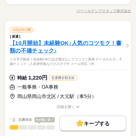
月収例：204,960円（時給1220円×実働8H×21日）+残業代
◆月1回15時退社orお休みの日あり♪
WEB登録
基本特徴
10月開始★☆大手不動産☆未経験OK◎ほぼ電話なしでコツコツ
業務♪ ●データの入力・不備チェック（入居者情報などの入力で
未経験OK
新卒・第二
20代活躍
30代活躍
40代活躍
就業時間・曜日
パーソルテンプスタッフ株式会社
男性
女性
男女の割合
職種/応募資格
お仕事の特徴
給与/時間/休日
す♪）→不備があれば仲介会社へ連絡 ●仲介会社へ審査結果の連
応募する
募集条件
続きを読む
長期
期間・時間
残業なし
週4日
平日休み
家庭都合休可
水曜 日曜 祝日
休日・休暇
絡 ●物件情報の入力 ●メール対応メイン電話はほぼありません
交通費
勤務地固定
主婦・主夫
履歴書不要
（社内や関連会社のみ！） ★同業務の方に分からないことは聞
続きを読む
09：00～18：00（実働08：00、休憩01：00）
ひとりで
みんなで
仕事の仕方
◆水日祝がお休み♪（年末年始などの長期休暇しっかりあり！）
働き方・環境
続きを読む
一般事務・OA事務
職種
ける環境です◎
3日以内公開
◆ほぼ残業なし♪※繁忙期（1～3月）は可能性あり
低い
高い
多い年齢層
WEB登録
建築・土木・不動産関連
業界
大手企業
ブランクOK
社会保険制度
研修制度
◆月1回15時退社orお休みの日あり♪
派遣
10月開始★☆大手不動産☆未経験OK◎ほぼ電話なしでコツコツ
就業時間・曜日
しずか
にぎやか
【10月開始】未経験OK♪人気のコツモク！書
応募資格
職場の様子
業務♪ ●データの入力・不備チェック（入居者情報などの入力で
資格支援
服装自由
禁煙・分煙
バイク自転車
車OK
働き方・環境
残業なし
週4日
平日休み
家庭都合休可
男性
女性
男女の割合
す♪）→不備があれば仲介会社へ連絡 ●仲介会社へ審査結果の連
類の不備チェック♪
＜業界未経験OK！＞ ■PC・電話を使ったお仕事経験があればチ
続きを読む
派遣活躍中
ルーティン
英語不要
電話なし
大手企業
ブランクOK
社会保険制度
研修制度
水曜 日曜 祝日
休日・休暇
絡 ●物件情報の入力 ●メール対応メイン電話はほぼありません
ャレンジ♪ 【歓迎スキル】 【Word】 文書入力・修正 【Excel】
同業務5名の方と協力して進める★すぐに聞ける環境で心強い♪
☆大手不動産☆未経験OK◎ほぼ電話なしでコツコツ業務 データの入力・不
（社内や関連会社のみ！） ★同業務の方に分からないことは聞
続きを読む
文字入力・修正■フォーマット入力できればOK♪
活かせるスキル
資格支援
服装自由
ひとりで
禁煙・分煙
バイク自転車
みんなで
車OK
仕事の仕方
◆水日祝がお休み♪（年末年始などの長期休暇しっかりあり！）
備チェック（入居者情報などの入力です メール対応（仲…
書類の不備チェックやデータ入力◎知識・経験は必要ナシ◎や
ける環境です◎
建築・土木・不動産関連
業界
Word
Excel
り取りはメールがメイン♪月1回15時に帰れる日あり！年末年始
派遣活躍中
ルーティン
英語不要
電話なし
続きを読む
など長期連休もしっかり◎
活かせるスキル
1,220円
しずか
にぎやか
応募資格
時給
職場の様子
Word
Excel
交通費全額支給
＜業界未経験OK！＞ ■PC・電話を使ったお仕事経験があればチ
一般事務・OA事務
時給 1,220円
給与
ャレンジ♪ 【歓迎スキル】 【Word】 文書入力・修正 【Excel】
詳しい募集要項をすべて見る
お仕事の特徴
同業務5名の方と協力して進める★すぐに聞ける環境で心強い♪
岡山県岡山市北区 / 大元駅（車5分）
文字入力・修正■フォーマット入力できればOK♪
月収例：204,960円（時給1220円×実働8H×21日）+残業代
書類の不備チェックやデータ入力◎知識・経験は必要ナシ◎や
基本特徴
り取りはメールがメイン♪月1回15時に帰れる日あり！年末年始
詳細を開く
続きを読む
未経験OK
新卒・第二
20代活躍
30代活躍
40代活躍
など長期連休もしっかり◎
職種/応募資格
お仕事の特徴
給与/時間/休日
応募する
長期
期間・時間
募集条件
応募状況
今が狙い目！
キープする
09：00～18：00（実働08：00、休憩01：00）
時給 1,220円
給与
交通費
勤務地固定
主婦・主夫
履歴書不要
続きを読む
一般事務・OA事務
職種
詳しい募集要項をすべて見る
◆ほぼ残業なし♪※繁忙期（1～3月）は可能性あり
低い
高い
多い年齢層
月収例：204,960円（時給1220円×実働8H×21日）+残業代
◆月1回15時退社orお休みの日あり♪
WEB登録
☆大手不動産☆未経験OK◎ほぼ電話なしでコツコツ業務♪ ●デー