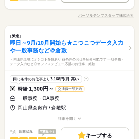
男性
女性
男女の割合
土曜 日曜 祝日
休日・休暇
応募する
交通費
勤務地固定
主婦・主夫
履歴書不要
続きを読む
長期
期間・時間
【柳川駅】安定×長期☆コツコツ事務のお仕事♪ ●お客様に提出
◆土日祝休み
WEB登録
基本特徴
する書類の作成→必要書類や図面をExcelに貼付け・入力など ●
09：00～17：00（実働07：00、休憩01：00）
未経験OK
新卒・第二
20代活躍
30代活躍
パーソルテンプスタッフ株式会社
ひとりで
みんなで
仕事の仕方
職種/応募資格
お仕事の特徴
給与/時間/休日
先方へのメール発信、社内システムへの入力 ●簡単なCAD図面
ほぼ残業なし
募集条件
就業時間・曜日
続きを読む
修正 ●提案書作成（PowerPoint使用）
交通費
勤務地固定
主婦・主夫
履歴書不要
残業なし
週4日
土日祝休
家庭都合休可
続きを読む
しずか
にぎやか
職場の様子
一般事務・OA事務
職種
派遣
WEB登録
男性
女性
男女の割合
土曜 日曜 祝日
休日・休暇
働き方・環境
メーカー関連
業界
続きを読む
即日～9月/10月開始も★こつこつデータ入力
就業時間・曜日
【柳川駅】安定×長期☆コツコツ事務のお仕事♪ ●お客様に提出
◆土日祝休み
大手企業
ブランクOK
社会保険制度
研修制度
応募資格
する書類の作成→必要書類や図面をExcelに貼付け・入力など ●
働き方・環境
や一般事務など＠倉敷
残業なし
週4日
土日祝休
家庭都合休可
ひとりで
みんなで
仕事の仕方
先方へのメール発信、社内システムへの入力 ●簡単なCAD図面
資格支援
服装自由
禁煙・分煙
駅5分以内
※業界未経験OK！事務経験をお持ちの方☆
続きを読む
大手企業
ブランクOK
社会保険制度
研修制度
＜岡山県全域にオシゴト多数あり 好条件のお仕事紹介可能です 一般事務・
修正 ●提案書作成（PowerPoint使用）
【歓迎スキル】◆Excel・Word：入力や貼り付けができればOK
ルーティン
英語不要
データ入力など◎オフィスデビュー応援のお仕事、経験…
設計の下準備をする事務のお仕事★指示通りに提案書の作成★
続きを読む
資格支援
服装自由
禁煙・分煙
駅5分以内
◎◆CAD覚えたい方歓迎☆「習った」だけでもOKです♪
しずか
にぎやか
職場の様子
営業さんからの頼まれごとでメール対応♪社内システムへの入力
メーカー関連
業界
ルーティン
英語不要
など♪CAD覚えたい方歓迎☆「習った」だけでもOKです♪
3,168円/月 高い
同じ条件のお仕事より
?
応募資格
時給 1,230円
給与
1,300円～
詳しい募集要項をすべて見る
時給
交通費一部支給
※業界未経験OK！事務経験をお持ちの方☆
月収例 196,800円+残業代
お仕事の特徴
【歓迎スキル】◆Excel・Word：入力や貼り付けができればOK
一般事務・OA事務
設計の下準備をする事務のお仕事★指示通りに提案書の作成★
基本特徴
◎◆CAD覚えたい方歓迎☆「習った」だけでもOKです♪
営業さんからの頼まれごとでメール対応♪社内システムへの入力
応募する
岡山県倉敷市 / 倉敷駅
未経験OK
新卒・第二
20代活躍
30代活躍
長期
期間・時間
など♪CAD覚えたい方歓迎☆「習った」だけでもOKです♪
詳細を開く
09：00～18：00（実働08：00、休憩01：00）
募集条件
時給 1,230円
給与
職種/応募資格
お仕事の特徴
給与/時間/休日
詳しい募集要項をすべて見る
ほぼ残業なし
交通費
即日スタート
勤務地固定
主婦・主夫
続きを読む
月収例 196,800円+残業代
応募状況
応募集中！
キープする
履歴書不要
WEB登録
基本特徴
未経験OK
新卒・第二
20代活躍
30代活躍