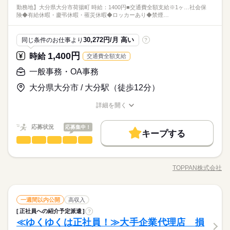
勤務地】大分県大分市荷揚町 時給：1400円■交通費全額支給※1ヶ…社会保
険◆有給休暇・慶弔休暇・罹災休暇◆ロッカーあり◆禁煙…
30,272円/月 高い
同じ条件のお仕事より
?
1,400円
時給
交通費全額支給
一般事務・OA事務
大分県大分市 / 大分駅（徒歩12分）
詳細を開く
職種/応募資格
お仕事の特徴
給与/時間/休日
応募状況
応募集中！
キープする
一般事務・OA事務
職種
低い
高い
多い年齢層
【市税等の確定に必要な、書類やデータのチェック・PCでの検
索や照合作業など】 まずはスタッフ業務から習得をお願いいた
TOPPAN株式会社
男性
女性
男女の割合
職種/応募資格
お仕事の特徴
給与/時間/休日
します。 業務の熟練度が上がりましたら、チーム内でのオペレ
続きを読む
ーターの指導等もお任せします。 ▼具体的には ・書類の枚数確
認 ・印字ミスや記入漏れなどの不備確認 ・パソコンでの検索、
続きを読む
ひとりで
みんなで
仕事の仕方
一般事務・OA事務
職種
書類の訂正・スキャニングなど ・不明点等の架電問合せ 【採用
一週間以内公開
高収入
低い
高い
多い年齢層
その他
業界
ナンバー：WG1835921】
正社員への紹介予定派遣
?
【市税等の確定に必要な、書類やデータのチェック・PCでの検
しずか
にぎやか
≪ゆくゆくは正社員！≫大手企業代理店 損
応募資格
職場の様子
索や照合作業など】 まずはスタッフ業務から習得をお願いいた
男性
女性
男女の割合