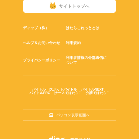
サイトトップへ
ディップ（株）
はたらこねっととは
ヘルプ＆お問い合わせ
利用規約
利用者情報の外部送信に
プライバシーポリシー
ついて
バイトル
スポットバイトル
バイトルNEXT
バイトルPRO
ナースではたらこ
介護ではたらこ
パソコン表示画面へ