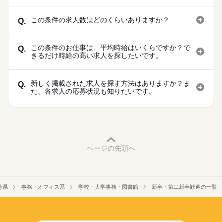
この条件の求人数はどのくらいありますか？
Q.
この条件のお仕事は、平均時給はいくらですか？で
Q.
きるだけ時給の高い求人を探したいです。
新しく掲載された求人を探す方法はありますか？ま
Q.
た、各求人の応募状況も知りたいです。
ページの先頭へ
分県
事務・オフィス系
学校・大学事務・図書館
新卒・第二新卒歓迎の一覧