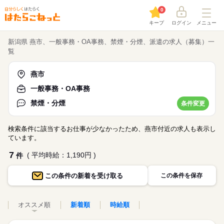
0
キープ
ログイン
メニュー
新潟県 燕市、一般事務・OA事務、禁煙・分煙、派遣の求人（募集）一
覧
燕市
一般事務・OA事務
禁煙・分煙
条件変更
検索条件に該当するお仕事が少なかったため、燕市付近の求人も表示し
ています。
7
( 平均時給：1,190円 )
件
この条件の
新着を受け取る
この条件を保存
オススメ順
新着順
時給順