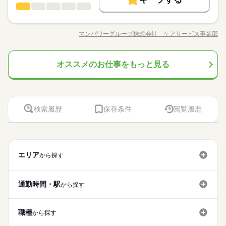
看護助手
【給与備考】 【時給】 1350円 【月収例】 209,000円以上（1日
職種
未経験OK
新卒・第二
30代活躍
40代活躍
50代活躍
就業時間・曜日
低い
高い
多い年齢層
長期
期間・時間
7時間45分、月20日出勤の場合）
募集条件
【仕事内容】 病院での看護助手/ナースエイド業務 ●入院患者様
土日祝休
8：00～16：45（実働7時間45分、休憩60分）
のサポート（身体介助含む） ●シーツ交換や病室の清掃 ●備品管
応募する
交通費
勤務地固定
主婦・主夫
履歴書不要
マンパワーグループ株式会社 ケアサービス事業部
男性
女性
男女の割合
働き方・環境
※残業（月5H程度）あり。（強制ではありません）
職種/応募資格
お仕事の特徴
給与/時間/休日
理や院内整備 ●看護師さんの補助業務全般 シーツの交換や掃除
続きを読む
続きを読む
WEB登録
をして 病室・院内をキレイにしたり。 食事やベッド移乗など 生
ブランクOK
社会保険制度
禁煙・分煙
車OK
就業時間・曜日
働き方・環境
土日祝休
活のサポートを（身体介助含む）しながら 患者さんとお話した
続きを読む
派遣活躍中
オススメのお仕事をもっと見る
看護助手
医療・介護・福祉関連
業界
職種
土曜 日曜 祝日
休日・休暇
り。 徐々にできることを増やしていくので 未経験でも安心して
ブランクOK
社会保険制度
低い
禁煙・分煙
車OK
高い
多い年齢層
長期
期間・時間
勤務ができます。 夜勤はないので 「お昼間だけで働きたい」
【仕事内容】 病院での看護助手/ナースエイド業務 ●入院患者様
土日（会社カレンダー）
派遣活躍中
「家事・育児と両立したい」 という方にもおすすめですよ！
8：00～16：45（実働7時間45分、休憩60分）
応募資格
のサポート（身体介助含む） ●シーツ交換や病室の清掃 ●備品管
※祝日は休みの場合あり
男性
女性
男女の割合
※残業（月5H程度）あり。（強制ではありません）
理や院内整備 ●看護師さんの補助業務全般 シーツの交換や掃除
●未経験・無資格・ブランクOK ・年齢不問 ・扶養内勤務OK カ
をして 病室・院内をキレイにしたり。 食事やベッド移乗など 生
夜勤なしの看護助手/ナースエイド！ 家事や子育てと両立したい
ンタンな作業からお任せします。 洗濯など家事と近い仕事もあ
検索履歴
保存条件
閲覧履歴
活のサポートを（身体介助含む）しながら 患者さんとお話した
続きを読む
方必見♪ 【ポイント】 ◇応募後すぐに勤務開始が可能！ ◇未経
るので 未経験でもゆっくり慣れていけますよ！ ●こんな方にお
医療・介護・福祉関連
業界
土曜 日曜 祝日
休日・休暇
り。 徐々にできることを増やしていくので 未経験でも安心して
験OK ◇交通費全額支給 ◇週払いOK ◇専任スタッフが手厚くサ
すすめ ・プライベートを優先して働きたい ・安定した業界で働
勤務ができます。 夜勤はないので 「お昼間だけで働きたい」
ポート
きたい ・近所で希望に合わせて働きたい ●働く前の職場見学OK
続きを読む
土日（会社カレンダー）
「家事・育児と両立したい」 という方にもおすすめですよ！
続きを読む
応募資格
施設の雰囲気や仕事内容など 相性を確認してからお仕事を開始
※祝日は休みの場合あり
できます◎
エリア
から探す
●未経験・無資格・ブランクOK ・年齢不問 ・扶養内勤務OK カ
時給 1,250円～1,400円
給与
夜勤なしの看護助手/ナースエイド！ 家事や子育てと両立したい
ンタンな作業からお任せします。 洗濯など家事と近い仕事もあ
詳しい募集要項をすべて見る
お仕事の特徴
方必見♪ 【ポイント】 ◇応募後すぐに勤務開始が可能！ ◇未経
るので 未経験でもゆっくり慣れていけますよ！ ●こんな方にお
※勤務先により異なります。 【給与備考】 未経験の方（無資
験OK ◇交通費全額支給 ◇週払いOK ◇専任スタッフが手厚くサ
通勤時間・駅
から探す
すすめ ・プライベートを優先して働きたい ・安定した業界で働
働く人の待遇向上
格）：時給1250円～ 介護経験者の方（無資格）： 時給1350円～
ポート
きたい ・近所で希望に合わせて働きたい ●働く前の職場見学OK
続きを読む
介護福祉士：時給1400円～ ※22時～翌5時は時給25％UP！ 1回
給与UP
応募する
続きを読む
施設の雰囲気や仕事内容など 相性を確認してからお仕事を開始
の夜勤で24300円！ ※週払いOK（規定あり） →金曜日締め最短
職種
できます◎
から探す
基本特徴
翌週火曜日にお給料GET♪ （稼働開始時は手続き完了次第となり
続きを読む
時給 1,250円～1,400円
給与
ます） ※頑張り次第で半年勤務後時給50～100円UP！ 【交通費