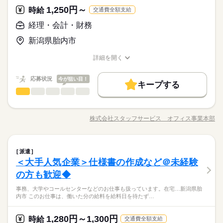
1,250円～
時給
交通費全額支給
経理・会計・財務
新潟県胎内市
詳細を開く
職種/応募資格
お仕事の特徴
給与/時間/休日
応募状況
今が狙い目！
キープする
経理・会計・財務
商社関連
業界
職種
８月スタート！●園芸商品を取り扱う会社●派遣スタッフが活躍
中の職場！奮ってご応募ください！ 【お願いしたいお仕事
株式会社スタッフサービス オフィス事業本部
職種/応募資格
お仕事の特徴
給与/時間/休日
の内容】 伝票（起票・仕訳・入力・消し込み）、帳簿記帳、日
計表作成、売掛金・買掛金管理、会計ソフト入力などをお願い
◆１５時３０分までの時短勤務！残業ほぼなしで無理なく働け
します。 ▼こちらのお仕事のほかにも 電話なしのコツコツ系デ
続きを読む
る！ 駐車場無料！車通勤を希望されている方にオススメ！
経理・会計・財務
職種
ータ入力や英語を使う事務、 大学やコールセンターなどのお仕
長期でお仕事できる環境を整えています！
派遣
事も扱っています。 在宅のお仕事があるエリアも☆ 9月・10月
＜大手人気企業＞仕様書の作成など＠未経験
８月スタート！●園芸商品を取り扱う会社●派遣スタッフが活躍
スタートもご相談ください♪
商社関連
応募資格
業界
中の職場！奮ってご応募ください！ 【お願いしたいお仕事
の方も歓迎◆
お仕事の特徴
の内容】 伝票（起票・仕訳・入力・消し込み）、帳簿記帳、日
◆未経験者歓迎！【使用するＯＡスキル】Ｅｘｃｅｌ（関数）
事務、大学やコールセンターなどのお仕事も扱っています。在宅…新潟県胎
計表作成、売掛金・買掛金管理、会計ソフト入力などをお願い
基本特徴
内市 このお仕事は、働いた分の給料を給料日を待たず…
します。 ▼こちらのお仕事のほかにも 電話なしのコツコツ系デ
続きを読む
未経験OK
新卒・第二
40代活躍
ータ入力や英語を使う事務、 大学やコールセンターなどのお仕
◆１５時３０分までの時短勤務！残業ほぼなしで無理なく働け
時給 1,250円～
給与
事も扱っています。 在宅のお仕事があるエリアも☆ 9月・10月
詳しい募集要項をすべて見る
1,280円～1,300円
時給
交通費全額支給
る！ 駐車場無料！車通勤を希望されている方にオススメ！
募集条件