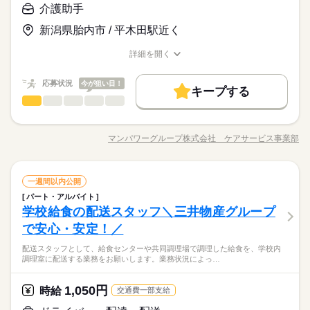
◆未経験者歓迎！ ※タッチタイピングができる方歓迎。
介護助手
応募する
就業時間・曜日
新潟県胎内市 / 平木田駅近く
残20未満
土日祝休
長期
期間・時間
時給 1,280円～1,300円
基本特徴
給与
募集条件
未経験OK
新卒・第二
40代活躍
詳しい募集要項をすべて見る
詳細を開く
働き方・環境
8：30～17：00 ※残業は月２０時間程度と少なめ。※休憩は４
就業時間・曜日
職種/応募資格
このお仕事は、働いた分の給料を給料日を待たずに受け取れる
お仕事の特徴
給与/時間/休日
即日スタート
履歴書不要
WEB登録
５分です。
大手企業
社会保険制度
研修制度
資格支援
制服あり
『速払いサービス』を利用できます（利用規定あり）
働き方・環境
残20未満
土日祝休
応募状況
今が狙い目！
キープする
日払い
週払い
禁煙・分煙
車OK
派遣活躍中
応募する
大手企業
社会保険制度
研修制度
資格支援
制服あり
介護助手
職種
低い
続きを読む
高い
多い年齢層
土曜 日曜 祝日
休日・休暇
活かせるスキル
長期
期間・時間
日払い
週払い
禁煙・分煙
車OK
派遣活躍中
介護の夜勤って 実はモクモク作業が多め。 夕食や着替えのお手
※土・日・祝がお休みです。
Word
Excel
活かせるスキル
伝いなど 利用者さんとお話する時間もありますが 夜になれば、
Word
Excel
8：30～17：00 ※残業は月２０時間程度と少なめ。※休憩は４
マンパワーグループ株式会社 ケアサービス事業部
男性
女性
男女の割合
職種/応募資格
お仕事の特徴
給与/時間/休日
施設はしんと静かに。 "ほどよく話して、ほどよく集中" が叶
５分です。
う、いいバランスのお仕事なんです◎ ＝＝＝＝＝＝＝＝ 1日の
流れ例 ＝＝＝＝＝＝＝＝ ▼16：00…出勤 ▼18：00…夕食準
続きを読む
介護助手
医療・介護・福祉関連
業界
職種
備・サポート ▼20：00…就寝準備 ▼22：00…消灯・見守り・記
一週間以内公開
低い
高い
多い年齢層
土曜 日曜 祝日
休日・休暇
録作成 施設が静かになる時間。 1～2時間おきに異常がない
パート・アルバイト
介護の夜勤って 実はモクモク作業が多め。 夕食や着替えのお手
※土・日・祝がお休みです。
か見守り。 合間に介護記録などの作成を行います。 ▼ 3：0
学校給食の配送スタッフ＼三井物産グループ
応募資格
伝いなど 利用者さんとお話する時間もありますが 夜になれば、
0…休憩・仮眠 しっかり休んで、体力回復◎ ▼ 6：00…起
男性
女性
男女の割合
施設はしんと静かに。 "ほどよく話して、ほどよく集中" が叶
で安心・安定！／
◇ブランク・少しの経験の方も大歓迎 ◇フリーターさん・主婦
床・朝食サポート ▼ 9：00…退勤 ※施設により内容は異なりま
う、いいバランスのお仕事なんです◎ ＝＝＝＝＝＝＝＝ 1日の
ー 派遣とは 派遣会社（マンパワー）と雇用契約を結び 派遣先の
（夫）さん、活躍中！ ◇無資格・未経験OK ◇扶養控除内勤務O
す
配送スタッフとして、給食センターや共同調理場で調理した給食を、学校内
流れ例 ＝＝＝＝＝＝＝＝ ▼16：00…出勤 ▼18：00…夕食準
続きを読む
施設で就業する働き方です ー ポイント ◇ご希望に合った職場を
K！ ▼マンパワーでは未経験からはじめた方が50％以上！▼ 応
調理室に配送する業務をお願いします。業務状況によっ…
医療・介護・福祉関連
業界
備・サポート ▼20：00…就寝準備 ▼22：00…消灯・見守り・記
ご紹介！ ◇初回契約の勤務は約2ヵ月。 働いてみて続けてい
募動機は何でもOK！ 「親の介護で身近に感じるようになって」
録作成 施設が静かになる時間。 1～2時間おきに異常がない
くかを判断できます
「家の近くで希望の勤務条件で働きたくて」 「景気に左右され
続きを読む
か見守り。 合間に介護記録などの作成を行います。 ▼ 3：0
続きを読む
1,050円
応募資格
時給
ない、安定した業界で働きたいと思って」 こんなきっかけで介
交通費一部支給
0…休憩・仮眠 しっかり休んで、体力回復◎ ▼ 6：00…起
護職にチャレンジした方多数◎
◇ブランク・少しの経験の方も大歓迎 ◇フリーターさん・主婦