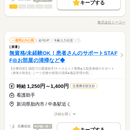
希望に合わせてお仕事をご紹介します。
キープする
できます◎
基本特徴
翌週火曜日にお給料GET♪ （稼働開始時は手続き完了次第となり
続きを読む
梱包・仕分け・検品
職種
男性
女性
男女の割合
時給 1,250円～1,400円
給与
ます） ※頑張り次第で半年勤務後時給50～100円UP！ 【交通費
未経験OK
新卒・第二
30代活躍
40代活躍
50代活躍
詳しい募集要項をすべて見る
続きを読む
歯科材料やメディカル関連製品を 扱うお仕事！ 角砂糖サイズの
備考】 ※車通勤OK/規定あり 自宅近くで勤務もOK◎ kkw_bco
※勤務先により異なります。 【給与備考】 未経験の方（無資
60代歓迎
小さな製品だから、 重い物もありません♪ 【お仕事内容（配属
v2106
働く人の待遇向上
基本特徴
長期
期間・時間
給与UP
格）：時給1250円～ 介護経験者の方（無資格）： 時給1350円～
株式会社トーコー
ひとりで
みんなで
仕事の仕方
職種/応募資格
お仕事の特徴
給与/時間/休日
による）】 部品セット： 空容器を機械にセット→取り出して整
介護福祉士：時給1400円～ ※22時～翌5時は時給25％UP！ 1回
募集条件
未経験OK
新卒・第二
30代活躍
40代活躍
50代活躍
【時短～フルタイム勤務希望の方大募集】 【シフト例】 ・7：0
える 梱包業務： 完成した製品をベルトコンベアーに置く 【おす
応募する
の夜勤で24300円！ ※週払いOK（規定あり） →金曜日締め最短
0～14：00 ・9：00～17：00 ・10：00～15：00 など ※上記は
すめポイント】 ・日勤×土日休み！ ・空調完備で1年中快適な環
続きを読む
交通費
主婦・主夫
履歴書不要
WEB選考完結
60代歓迎
翌週火曜日にお給料GET♪ （稼働開始時は手続き完了次第となり
続きを読む
勤務時間の一例です！ ●週2日～5日・1日6時間からOK！ ●日勤
梱包・仕分け・検品
メーカー関連
業界
職種
境 ・中条駅から車で5分（無料駐車場あり） ・食堂完備 20代～
一週間以内公開
給与UP
年齢入力任意
?
男性
女性
男女の割合
募集条件
ます） ※頑張り次第で半年勤務後時給50～100円UP！ 【交通費
交通費
主婦・主夫
履歴書不要
WEB選考完結
就業時間・曜日
のみ ●夜勤のみ ●土日休み など、いろんなシフトのお仕事をご
50代の男女スタッフが 多数活躍中！ 未経験からスタートできる
続きを読む
派遣
歯科材料やメディカル関連製品を 扱うお仕事！ 角砂糖サイズの
備考】 ※車通勤OK/規定あり 自宅近くで勤務もOK◎ kkw_bco
就業時間・曜日
紹介できます！ あなたのご希望をお聞かせください。 ※扶養内
続きを読む
安心のお仕事です◎
残20未満
10時～出社
1日4h以下
1日7h以下
無資格/未経験OK！患者さんのサポートSTAF
応募資格
小さな製品だから、 重い物もありません♪ 【お仕事内容（配属
v2106
長期
期間・時間
勤務OK ※残業少なめ
ひとりで
みんなで
残20未満
10時～出社
1日4h以下
1日7h以下
仕事の仕方
による）】 部品セット： 空容器を機械にセット→取り出して整
F◎お部屋の清掃など◆
不問
16時前退社
扶養内
週2・3日
週4日
土日祝休
【時短～フルタイム勤務希望の方大募集】 【シフト例】 ・7：0
える 梱包業務： 完成した製品をベルトコンベアーに置く 【おす
お仕事・勤務地多数あり！まずはお気軽にご応募ください。
16時前退社
扶養内
週2・3日
週4日
土日祝休
休日・休暇
0～14：00 ・9：00～17：00 ・10：00～15：00 など ※上記は
土日祝のみ
シフト勤務
【仕事内容】病院での看護助手/ナースエイド業務●入院患者様のサポート
すめポイント】 ・日勤×土日休み！ ・空調完備で1年中快適な環
続きを読む
履歴書不要・交通費全額支給（規定あり）
・未経験者OK
（身体介助含む シーツ交換や病室の清掃●備品管理や院…
勤務時間の一例です！ ●週2日～5日・1日6時間からOK！ ●日勤
土日祝のみ
シフト勤務
メーカー関連
業界
境 ・中条駅から車で5分（無料駐車場あり） ・食堂完備 20代～
●希望のお休みをご相談ください！
・経験者優遇
働き方・環境
のみ ●夜勤のみ ●土日休み など、いろんなシフトのお仕事をご
働き方・環境
50代の男女スタッフが 多数活躍中！ 未経験からスタートできる
●家庭などの事情によるお休み調整OK
紹介できます！ あなたのご希望をお聞かせください。 ※扶養内
続きを読む
ブランクOK
社会保険制度
資格支援
日払い
週払い
安心のお仕事です◎
1,250円～1,400円
応募資格
時給
お仕事の特徴
ブランクOK
社会保険制度
資格支援
日払い
週払い
交通費全額支給
勤務OK ※残業少なめ
「土日休み」「扶養内」など
時給 1,350円
給与
禁煙・分煙
駅5分以内
車OK
OPスタッフ
不問
基本特徴
禁煙・分煙
駅5分以内
車OK
OPスタッフ
看護助手
詳しい募集要項をすべて見る
希望に合わせてお仕事をご紹介します。
お仕事・勤務地多数あり！まずはお気軽にご応募ください。
【給与備考】 【時給】 1350円 【月収例】 209,000円以上（1日
休日・休暇
未経験OK
新卒・第二
30代活躍
40代活躍
50代活躍
履歴書不要・交通費全額支給（規定あり）
新潟県胎内市 / 中条駅近く
・未経験者OK
7時間45分、月20日出勤の場合）
●希望のお休みをご相談ください！
・経験者優遇
募集条件
応募する
●家庭などの事情によるお休み調整OK
詳細を開く
交通費
勤務地固定
主婦・主夫
履歴書不要
職種/応募資格
お仕事の特徴
給与/時間/休日
続きを読む
続きを読む
「土日休み」「扶養内」など
WEB登録
時給 1,350円
給与
応募状況
基本特徴
今が狙い目！
詳しい募集要項をすべて見る
希望に合わせてお仕事をご紹介します。
キープする