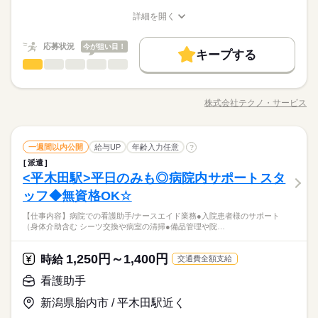
基本特徴
／翌月25日払い】 ※当社規定あり 交通費全額支給
続きを読む
詳細を開く
時給 1,450円～
給与
未経験OK
新卒・第二
20代活躍
30代活躍
40代活躍
職種/応募資格
お仕事の特徴
給与/時間/休日
詳しい募集要項をすべて見る
続きを読む
◆即払いサービスあり ＼ 働いた分を早めにGET！ ／ 働いた分
50代活躍
応募状況
働く人の待遇向上
今が狙い目！
基本特徴
長期
期間・時間
高収入
の給与の一部を、給料日前に受け取れます。 スマホでカンタン
キープする
製造（組立・加工）
申請！ 給料日前にお金が必要な時や、急な出費がある時も安心
職種
募集条件
未経験OK
新卒・第二
20代活躍
30代活躍
40代活躍
【1】08：00～16：45
男性
女性
男女の割合
応募する
です。 ※最短5日後から受け取り可能 ※給与は原則【月末締め
※表記のうち実働7時間45分です。
◆こつこつ系のシンプル作業 ◆もくもくメインのルーティンワ
交通費
1ヵ月以内にスタート
勤務地固定
履歴書不要
50代活躍
／翌月25日払い】 ※当社規定あり 交通費全額支給
続きを読む
ーク ＼自分に合ったお仕事が見つかります！たとえば…／ ◎組
募集条件
株式会社テクノ・サービス
WEB登録
ひとりで
みんなで
仕事の仕方
職種/応募資格
お仕事の特徴
給与/時間/休日
立・梱包 →完成品をプチプチなどで包む ◎製品の検品 →傷
続きを読む
交通費
1ヵ月以内にスタート
勤務地固定
履歴書不要
土曜 日曜 祝日
休日・休暇
がないかチェック ◎部品の加工 →部品をセットして機械のボ
就業時間・曜日
長期
期間・時間
タンを押す 他にも… ・座って出来る商品の仕分け ・手のひらサ
続きを読む
WEB登録
土日祝
残10未満
残20未満
土日祝休
製造（組立・加工）
その他
業界
職種
イズの部品の梱包 ・こつこつネジを回す などなど、たくさん。
一週間以内公開
給与UP
年齢入力任意
?
【1】08：00～16：45
男性
女性
男女の割合
就業時間・曜日
残10未満
残20未満
土日祝休
あなたに合う職場を一緒に探します！
※表記のうち実働7時間45分です。
派遣
働き方・環境
◆こつこつ系のシンプル作業 ◆もくもくメインのルーティンワ
働き方・環境
<平木田駅>平日のみも◎病院内サポートスタ
応募資格
ーク ＼自分に合ったお仕事が見つかります！たとえば…／ ◎組
ブランクOK
産休・育休
社会保険制度
研修制度
ひとりで
みんなで
仕事の仕方
ブランクOK
産休・育休
社会保険制度
研修制度
立・梱包 →完成品をプチプチなどで包む ◎製品の検品 →傷
ッフ◆無資格OK☆
＼履歴書・職務経歴書は必要なし／ ◆転職回数・ブランク・社
制服あり
日払い
土曜 日曜 祝日
週払い
禁煙・分煙
バイク自転車
休日・休暇
がないかチェック ◎部品の加工 →部品をセットして機械のボ
＼未経験OK／「細かい作業が、わりと好きかも」応募の理由
会人経験不問 ◆正社員デビュー大歓迎 フリーター・離職中・主
制服あり
日払い
週払い
禁煙・分煙
バイク自転車
【仕事内容】病院での看護助手/ナースエイド業務●入院患者様のサポート
タンを押す 他にも… ・座って出来る商品の仕分け ・手のひらサ
続きを読む
は、それで十分。一人でもくもく、細かい作業に集中する時間
婦（夫）の方も活躍中です ≪こんな方にぴったり≫ ・正社員と
土日祝
車OK
社員食堂
派遣活躍中
英語不要
（身体介助含む シーツ交換や病室の清掃●備品管理や院…
車OK
社員食堂
派遣活躍中
英語不要
その他
業界
イズの部品の梱包 ・こつこつネジを回す などなど、たくさん。
が好きな方にピッタリ。特別なスキルや経験はいりません。
して安定した働き方がしたい方 ・プラモデルや機械いじりが好
あなたに合う職場を一緒に探します！
きな方 ・人見知りや話し下手な方も大丈夫です ※定年制度あり
続きを読む
1,250円～1,400円
応募資格
時給
（満60歳）
交通費全額支給
お仕事の特徴
＼履歴書・職務経歴書は必要なし／ ◆転職回数・ブランク・社
看護助手
月給 185,000円～235,000円
給与
＼未経験OK／「細かい作業が、わりと好きかも」応募の理由
会人経験不問 ◆正社員デビュー大歓迎 フリーター・離職中・主
基本特徴
詳しい募集要項をすべて見る
は、それで十分。一人でもくもく、細かい作業に集中する時間
新潟県胎内市 / 平木田駅近く
婦（夫）の方も活躍中です ≪こんな方にぴったり≫ ・正社員と
【給与備考】
無期派遣
未経験OK
新卒・第二
20代活躍
30代活躍
が好きな方にピッタリ。特別なスキルや経験はいりません。
して安定した働き方がしたい方 ・プラモデルや機械いじりが好