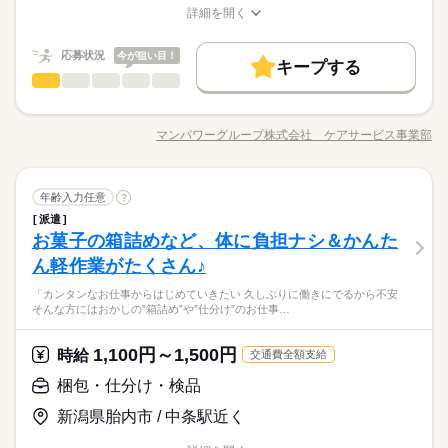
◆時間外手当あり
詳細を開く
きな方 ・人見知りや話し下手な方も大丈夫です ※定年制度あり
続きを読む
募集条件
◆昇給あり（年1回）
職種/応募資格
お仕事の特徴
給与/時間/休日
応募する
（満60歳）
大量募集
交通費
即日スタート
主婦・主夫
続きを読む
応募状況
今が狙い目！
キープする
履歴書不要
月給 185,000円～235,000円
WEB選考完結
給与
基本特徴
勤務時間
看護助手
職種
詳しい募集要項をすべて見る
低い
高い
多い年齢層
【給与備考】
無期派遣
未経験OK
新卒・第二
20代活躍
30代活躍
就業時間・曜日
08：30～17：30
【仕事内容】 病院での看護助手/ナースエイド業務 ●入院患者様
◆時間外手当あり
募集条件
※上記はシフトの一例となります。
のサポート（身体介助含む） ●シーツ交換や病室の清掃 ●備品管
残業なし
残10未満
残20未満
10時～出社
◆昇給あり（年1回）
マンパワーグループ株式会社 ケアサービス事業部
男性
女性
男女の割合
業務上必要がある場合や
職種/応募資格
お仕事の特徴
給与/時間/休日
理や院内整備 ●看護師さんの補助業務全般 シーツの交換や掃除
応募する
大量募集
交通費
即日スタート
主婦・主夫
16時前退社
土日祝休
配属先の都合により、
をして 病室・院内をキレイにしたり。 食事やベッド移乗など 生
続きを読む
履歴書不要
WEB選考完結
時間帯が変更となる場合があります。
活のサポートを（身体介助含む）しながら 患者さんとお話した
続きを読む
働き方・環境
就業時間・曜日
勤務時間
看護助手
医療・介護・福祉関連
業界
職種
り。 徐々にできることを増やしていくので 未経験でも安心して
年齢入力任意
?
低い
高い
多い年齢層
ブランクOK
産休・育休
社会保険制度
研修制度
勤務ができます。 夜勤はないので 「お昼間だけで働きたい」
残業なし
残10未満
残20未満
10時～出社
08：30～17：30
派遣
【仕事内容】 病院での看護助手/ナースエイド業務 ●入院患者様
休日・休暇
「家事・育児と両立したい」 という方にもおすすめですよ！
お菓子の箱詰めなど、体に負担ナシ＆かんた
※上記はシフトの一例となります。
応募資格
資格支援
禁煙・分煙
バイク自転車
車OK
のサポート（身体介助含む） ●シーツ交換や病室の清掃 ●備品管
16時前退社
土日祝休
男性
女性
男女の割合
業務上必要がある場合や
理や院内整備 ●看護師さんの補助業務全般 シーツの交換や掃除
＜年間休日125日＞ ◆完全週休2日制（土日休み） ◆祝日 ◆年
ん軽作業がたくさん♪
●未経験・無資格・ブランクOK ・年齢不問 ・扶養内勤務OK カ
働き方・環境
ルーティン
英語不要
PC不要
電話なし
配属先の都合により、
をして 病室・院内をキレイにしたり。 食事やベッド移乗など 生
末年始休暇 ※上記は一例です。配属先により 当社の所定休日
夜勤なしの看護助手/ナースエイド！ 家事や子育てと両立したい
ンタンな作業からお任せします。 洗濯など家事と近い仕事もあ
ブランクOK
産休・育休
社会保険制度
研修制度
時間帯が変更となる場合があります。
「カンタンなお仕事からはじめていきたい 久しぶりに働きにでるから不安
活のサポートを（身体介助含む）しながら 患者さんとお話した
続きを読む
数と差がある場合は、 差分の調整を年末に行います。
方必見♪ 【ポイント】 ◇応募後すぐに勤務開始が可能！ ◇未経
るので 未経験でもゆっくり慣れていけますよ！ ●こんな方にお
そんな方にはおかしの”箱詰め”や”仕分け”のお仕事…
医療・介護・福祉関連
業界
り。 徐々にできることを増やしていくので 未経験でも安心して
験OK ◇交通費全額支給 ◇週払いOK ◇専任スタッフが手厚くサ
すすめ ・プライベートを優先して働きたい ・安定した業界で働
資格支援
禁煙・分煙
バイク自転車
車OK
勤務ができます。 夜勤はないので 「お昼間だけで働きたい」
ポート
続きを読む
きたい ・近所で希望に合わせて働きたい ●働く前の職場見学OK
続きを読む
ルーティン
英語不要
PC不要
電話なし
休日・休暇
「家事・育児と両立したい」 という方にもおすすめですよ！
続きを読む
1,100円～1,500円
応募資格
時給
施設の雰囲気や仕事内容など 相性を確認してからお仕事を開始
交通費全額支給
できます◎
＜年間休日125日＞ ◆完全週休2日制（土日休み） ◆祝日 ◆年
●未経験・無資格・ブランクOK ・年齢不問 ・扶養内勤務OK カ
梱包・仕分け・検品
時給 1,250円～1,400円
給与
末年始休暇 ※上記は一例です。配属先により 当社の所定休日
夜勤なしの看護助手/ナースエイド！ 家事や子育てと両立したい
ンタンな作業からお任せします。 洗濯など家事と近い仕事もあ
詳しい募集要項をすべて見る
お仕事の特徴
数と差がある場合は、 差分の調整を年末に行います。
方必見♪ 【ポイント】 ◇応募後すぐに勤務開始が可能！ ◇未経
新潟県胎内市 / 中条駅近く
るので 未経験でもゆっくり慣れていけますよ！ ●こんな方にお
※勤務先により異なります。 【給与備考】 未経験の方（無資
験OK ◇交通費全額支給 ◇週払いOK ◇専任スタッフが手厚くサ
すすめ ・プライベートを優先して働きたい ・安定した業界で働
働く人の待遇向上
格）：時給1250円～ 介護経験者の方（無資格）： 時給1350円～