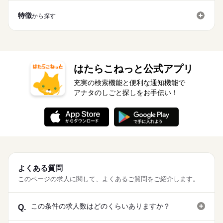
未経験OK
新卒・第二
30代活躍
40代活躍
50代活躍
詳しい募集要項をすべて見る
続きを読む
備考】 ※車通勤OK/規定あり 自宅近くで勤務もOK◎ kkw_bco
※勤務先により異なります。 【給与備考】 未経験の方（無資
60代歓迎
特徴
v2106
から探す
働く人の待遇向上
基本特徴
長期
期間・時間
給与UP
格）：時給1250円～ 介護経験者の方（無資格）： 時給1350円～
介護福祉士：時給1400円～ ※22時～翌5時は時給25％UP！ 1回
募集条件
未経験OK
新卒・第二
30代活躍
40代活躍
50代活躍
【時短～フルタイム勤務希望の方大募集】 【シフト例】 ・7：0
応募する
の夜勤で24300円！ ※週払いOK（規定あり） →金曜日締め最短
0～14：00 ・9：00～17：00 ・10：00～15：00 など ※上記は
交通費
主婦・主夫
履歴書不要
WEB選考完結
60代歓迎
翌週火曜日にお給料GET♪ （稼働開始時は手続き完了次第となり
続きを読む
勤務時間の一例です！ ●週2日～5日・1日4時間からOK！ ●日勤
募集条件
ます） ※頑張り次第で半年勤務後時給50～100円UP！ 【交通費
交通費
主婦・主夫
履歴書不要
WEB選考完結
就業時間・曜日
のみ ●夜勤のみ ●土日休み など、いろんなシフトのお仕事をご
続きを読む
備考】 ※車通勤OK/規定あり 自宅近くで勤務もOK◎ kkw_bco
就業時間・曜日
紹介できます！ あなたのご希望をお聞かせください。 ※扶養内
はたらこねっと公式アプリ
続きを読む
残20未満
10時～出社
1日4h以下
1日7h以下
v2106
長期
期間・時間
勤務OK ※残業少なめ
残20未満
10時～出社
1日4h以下
1日7h以下
充実の検索機能と便利な通知機能で
16時前退社
扶養内
週2・3日
週4日
土日祝休
【時短～フルタイム勤務希望の方大募集】 【シフト例】 ・7：0
アナタのしごと探しをお手伝い！
16時前退社
扶養内
週2・3日
週4日
土日祝休
休日・休暇
0～14：00 ・9：00～17：00 ・10：00～15：00 など ※上記は
土日祝のみ
シフト勤務
勤務時間の一例です！ ●週2日～5日・1日4時間からOK！ ●日勤
土日祝のみ
シフト勤務
●希望のお休みをご相談ください！
働き方・環境
のみ ●夜勤のみ ●土日休み など、いろんなシフトのお仕事をご
働き方・環境
●家庭などの事情によるお休み調整OK
紹介できます！ あなたのご希望をお聞かせください。 ※扶養内
続きを読む
ブランクOK
社会保険制度
資格支援
日払い
週払い
ブランクOK
社会保険制度
資格支援
日払い
週払い
勤務OK ※残業少なめ
「土日休み」「扶養内」など
禁煙・分煙
駅5分以内
車OK
OPスタッフ
禁煙・分煙
駅5分以内
車OK
OPスタッフ
希望に合わせてお仕事をご紹介します。
休日・休暇
●希望のお休みをご相談ください！
よくある質問
●家庭などの事情によるお休み調整OK
このページの求人に関して、よくあるご質問をご紹介します。
「土日休み」「扶養内」など
希望に合わせてお仕事をご紹介します。
この条件の求人数はどのくらいありますか？
Q.