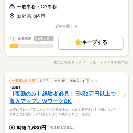
このお仕事は、働いた分の給料を給料日を待たずに受け取れる
スタートもご相談ください♪
応募資格
長期でお仕事できる環境を整えています！
即日スタート
履歴書不要
WEB登録
一般事務・OA事務
『速払いサービス』を利用できます（利用規定あり）
続きを読む
◆未経験者歓迎！【使用するＯＡスキル】Ｅｘｃｅｌ（関数）
応募する
就業時間・曜日
新潟県胎内市
残業なし
1日7h以下
16時前退社
土日祝休
長期
期間・時間
詳細を開く
時給 1,250円～
基本特徴
給与
募集条件
未経験OK
新卒・第二
40代活躍
職種/応募資格
お仕事の特徴
給与/時間/休日
詳しい募集要項をすべて見る
働き方・環境
9：30～15：30 ※残業はほとんどありません。※休憩は６０分
就業時間・曜日
このお仕事は、働いた分の給料を給料日を待たずに受け取れる
即日スタート
履歴書不要
WEB登録
です。
応募状況
社会保険制度
今が狙い目！
研修制度
資格支援
日払い
週払い
『速払いサービス』を利用できます（利用規定あり）
キープする
残業なし
1日7h以下
16時前退社
土日祝休
一般事務・OA事務
メーカー関連
業界
職種
禁煙・分煙
車OK
派遣活躍中
働き方・環境
応募する
続きを読む
土曜 日曜 祝日
休日・休暇
派遣スタッフさんが活躍中♪質問しやすく先輩から教えてもらえ
社会保険制度
研修制度
資格支援
日払い
週払い
活かせるスキル
長期
期間・時間
る環境です！ 【お願いしたいお仕事の内容】 仕様書の作
※土・日・祝がお休みです。
株式会社スタッフサービス オフィス事業本部
Word
Excel
職種/応募資格
禁煙・分煙
お仕事の特徴
車OK
派遣活躍中
給与/時間/休日
成、図面の作成（２ＤＣＡＤ）、表作成（Ｗｏｒｄ・Ｅｘｃｅ
9：30～15：30 ※残業はほとんどありません。※休憩は６０分
ｌ／社内向けの資料作成）、書類・データ整理（紙の資料のＰ
活かせるスキル
◆制服＆更衣室あり☆車通勤を希望されている方にオススメ♪駐
です。
Word
Excel
ＤＦ化→サーバーへの保管）、電話応対などをお願いします。
続きを読む
車場は無料で利用ＯＫ！ 残業少なめでプライベートとの両
一般事務・OA事務
職種
▼こちらのお仕事のほかにも 電話なしのコツコツ系データ入力
一週間以内公開
高収入
給与UP
年齢入力任意
立も◎！ひと息つける休憩室を完備しています♪
?
や英語を使う事務、 大学やコールセンターなどのお仕事も扱っ
派遣
土曜 日曜 祝日
休日・休暇
派遣スタッフさんが活躍中♪質問しやすく先輩から教えてもらえ
ています。 在宅のお仕事があるエリアも☆ 9月・10月スタート
メーカー関連
【夜勤のみ】経験者必見！日収2万円以上で
応募資格
業界
る環境です！ 【お願いしたいお仕事の内容】 仕様書の作
※土・日・祝がお休みです。
もご相談ください♪
お仕事の特徴
成、図面の作成（２ＤＣＡＤ）、表作成（Ｗｏｒｄ・Ｅｘｃｅ
収入アップ。WワークOK
◆未経験者歓迎！ ※タッチタイピングができる方歓迎。
ｌ／社内向けの資料作成）、書類・データ整理（紙の資料のＰ
基本特徴
介護の夜勤って実はモクモク作業が多め。夕食や着替えのお手伝いなど利用
ＤＦ化→サーバーへの保管）、電話応対などをお願いします。
続きを読む
未経験OK
新卒・第二
40代活躍
者さんとお話する時間もありますが夜になれば、施設は…
▼こちらのお仕事のほかにも 電話なしのコツコツ系データ入力
◆制服＆更衣室あり☆車通勤を希望されている方にオススメ♪駐
時給 1,280円～1,300円
給与
や英語を使う事務、 大学やコールセンターなどのお仕事も扱っ
詳しい募集要項をすべて見る
車場は無料で利用ＯＫ！ 残業少なめでプライベートとの両
募集条件
このお仕事は、働いた分の給料を給料日を待たずに受け取れる
ています。 在宅のお仕事があるエリアも☆ 9月・10月スタート
1,680円
応募資格
時給
交通費全額支給
立も◎！ひと息つける休憩室を完備しています♪
即日スタート
履歴書不要
WEB登録
『速払いサービス』を利用できます（利用規定あり）
もご相談ください♪
続きを読む