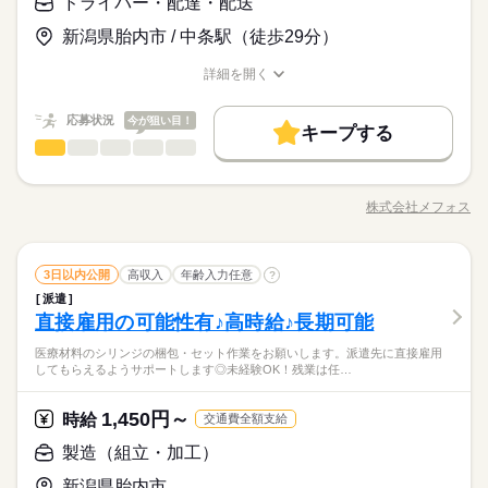
ドライバー・配達・配送
床・朝食サポート ▼ 9：00…退勤 ※施設により内容は異なりま
時給 1,680円
給与
ー 派遣とは 派遣会社（マンパワー）と雇用契約を結び 派遣先の
（夫）さん、活躍中！ ◇無資格・未経験OK ◇扶養控除内勤務O
す
詳しい募集要項をすべて見る
お仕事の特徴
施設で就業する働き方です ー ポイント ◇ご希望に合った職場を
新潟県胎内市 / 中条駅（徒歩29分）
K！ ▼マンパワーでは未経験からはじめた方が50％以上！▼ 応
時給：1350円～ 夜勤時給：1680円～ ※22時～翌5時は時給25％
ご紹介！ ◇初回契約の勤務は約2ヵ月。 働いてみて続けてい
募動機は何でもOK！ 「親の介護で身近に感じるようになって」
働く人の待遇向上
UP！ ※ご経験・資格・勤務先により時給が異なります。 ◆夜
くかを判断できます
詳細を開く
「家の近くで希望の勤務条件で働きたくて」 「景気に左右され
続きを読む
勤1回、24300円！ ※週払いOK（規定あり） 通常は毎月15日払
高収入
給与UP
職種/応募資格
お仕事の特徴
給与/時間/休日
応募する
続きを読む
ない、安定した業界で働きたいと思って」 こんなきっかけで介
いの月給制ですが週払いもOK！ 金曜日締め→最短翌週火曜日に
護職にチャレンジした方多数◎
基本特徴
お給料GET♪ （利用には手続きが必要です） ◆頑張り次第で半
続きを読む
応募状況
今が狙い目！
キープする
時給 1,680円
給与
年勤務後時給50～100円UP！ 【交通費備考】 ※車通勤OK/規定
未経験OK
新卒・第二
30代活躍
40代活躍
50代活躍
ドライバー・配達・配送
職種
詳しい募集要項をすべて見る
続きを読む
ひとりで
みんなで
仕事の仕方
あり 自宅近くで勤務もOK◎ kkw_bcov2106
時給：1350円～ 夜勤時給：1680円～ ※22時～翌5時は時給25％
60代歓迎
配送スタッフとして、 給食センターや共同調理場で調理した給
働く人の待遇向上
基本特徴
長期
期間・時間
高収入
給与UP
UP！ ※ご経験・資格・勤務先により時給が異なります。 ◆夜
食を、 学校内調理室に配送する業務をお願いします。 業務状況
勤1回、24300円！ ※週払いOK（規定あり） 通常は毎月15日払
株式会社メフォス
しずか
にぎやか
募集条件
職場の様子
未経験OK
新卒・第二
30代活躍
40代活躍
50代活躍
【時短～フルタイム勤務希望の方大募集】 【シフト例】 ・7：0
職種/応募資格
お仕事の特徴
給与/時間/休日
によっては仕分けや厨房内の補助作業も お願いしますが、先輩
応募する
いの月給制ですが週払いもOK！ 金曜日締め→最短翌週火曜日に
0～14：00 ・9：00～17：00 ・10：00～15：00 など ※上記は
がしっかりお教えするので 初めての方でもご安心ください。 運
交通費
主婦・主夫
履歴書不要
WEB選考完結
60代歓迎
お給料GET♪ （利用には手続きが必要です） ◆頑張り次第で半
続きを読む
勤務時間の一例です！ ●週3日～5日・1日4時間からOK！ ●日勤
転が好きな方を歓迎しています。
続きを読む
募集条件
年勤務後時給50～100円UP！ 【交通費備考】 ※車通勤OK/規定
交通費
主婦・主夫
履歴書不要
WEB選考完結
就業時間・曜日
のみ ●夜勤のみ ●土日休み など、いろんなシフトのお仕事をご
ドライバー・配達・配送
その他
業界
職種
3日以内公開
高収入
年齢入力任意
続きを読む
?
ひとりで
みんなで
仕事の仕方
あり 自宅近くで勤務もOK◎ kkw_bcov2106
就業時間・曜日
紹介できます！ あなたのご希望をお聞かせください。 ※扶養内
続きを読む
残20未満
10時～出社
1日4h以下
1日7h以下
派遣
配送スタッフとして、 給食センターや共同調理場で調理した給
長期
期間・時間
勤務OK ※残業少なめ
残20未満
10時～出社
1日4h以下
1日7h以下
直接雇用の可能性有♪高時給♪長期可能
応募資格
食を、 学校内調理室に配送する業務をお願いします。 業務状況
16時前退社
扶養内
週2・3日
週4日
土日祝休
しずか
にぎやか
職場の様子
【時短～フルタイム勤務希望の方大募集】 【シフト例】 ・7：0
によっては仕分けや厨房内の補助作業も お願いしますが、先輩
16時前退社
扶養内
週2・3日
週4日
土日祝休
・年齢・性別不問
医療材料のシリンジの梱包・セット作業をお願いします。派遣先に直接雇用
休日・休暇
0～14：00 ・9：00～17：00 ・10：00～15：00 など ※上記は
土日祝のみ
シフト勤務
がしっかりお教えするので 初めての方でもご安心ください。 運
【子どもたちに「おいしい」をお届けするお仕事】 「食に想い
・経験者優遇
してもらえるようサポートします◎未経験OK！残業は任…
勤務時間の一例です！ ●週3日～5日・1日4時間からOK！ ●日勤
土日祝のみ
シフト勤務
転が好きな方を歓迎しています。
続きを読む
●希望のお休みをご相談ください！
を。人にぬくもりを。」をモットーに、 子どもたちの健康をサ
・ブランクのある方歓迎
働き方・環境
のみ ●夜勤のみ ●土日休み など、いろんなシフトのお仕事をご
働き方・環境
その他
業界
●家庭などの事情によるお休み調整OK
ポートする配送のお仕事。 地域貢献にもつながりますよ！
1,450円～
紹介できます！ あなたのご希望をお聞かせください。 ※扶養内
続きを読む
時給
交通費全額支給
ブランクOK
社会保険制度
資格支援
日払い
週払い
…………………………………………………… 【昇給ありでしっ
※70歳～雇止め制度あり※有期雇用
ブランクOK
社会保険制度
資格支援
日払い
週払い
勤務OK ※残業少なめ
「土日休み」「扶養内」など
かり稼げる！】 頑張りに応じて給与が上がるので、 やりがいを
続きを読む
応募資格
禁煙・分煙
製造（組立・加工）
駅5分以内
車OK
OPスタッフ
禁煙・分煙
駅5分以内
車OK
OPスタッフ
希望に合わせてお仕事をご紹介します。
持って働けるのが魅力です♪ 長期で働くことを考えている方や、
・年齢・性別不問
休日・休暇
頑張りを給与で還元してもらえる職場で 働きたいという方にオ
新潟県胎内市