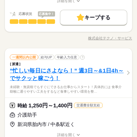
ポート
続きを読む
詳細を開く
きたい ・近所で希望に合わせて働きたい ●働く前の職場見学OK
続きを読む
介護福祉士：時給1400円～ ※22時～翌5時は時給25％UP！ 1回
給与UP
職種/応募資格
お仕事の特徴
給与/時間/休日
応募する
続きを読む
施設の雰囲気や仕事内容など 相性を確認してからお仕事を開始
の夜勤で24300円！ ※週払いOK（規定あり） →金曜日締め最短
できます◎
基本特徴
翌週火曜日にお給料GET♪ （稼働開始時は手続き完了次第となり
続きを読む
応募状況
応募集中！
キープする
時給 1,250円～1,400円
給与
ます） ※頑張り次第で半年勤務後時給50～100円UP！ 【交通費
未経験OK
新卒・第二
30代活躍
40代活躍
50代活躍
梱包・仕分け・検品
職種
詳しい募集要項をすべて見る
続きを読む
ひとりで
みんなで
仕事の仕方
備考】 ※車通勤OK/規定あり 自宅近くで勤務もOK◎ kkw_bco
※勤務先により異なります。 【給与備考】 未経験の方（無資
60代歓迎
「カンタンなお仕事からはじめていきたい」 「久しぶりに働き
v2106
働く人の待遇向上
基本特徴
長期
期間・時間
給与UP
格）：時給1250円～ 介護経験者の方（無資格）： 時給1350円～
にでるから不安…」 そんな方には おかしの”箱詰め”や”仕分け”の
介護福祉士：時給1400円～ ※22時～翌5時は時給25％UP！ 1回
株式会社テクノ・サービス
しずか
にぎやか
募集条件
職場の様子
未経験OK
新卒・第二
30代活躍
40代活躍
50代活躍
【時短～フルタイム勤務希望の方大募集】 【シフト例】 ・7：0
職種/応募資格
お仕事の特徴
給与/時間/休日
お仕事が オススメです！ 軽いものをメインに扱うので 体への負
応募する
の夜勤で24300円！ ※週払いOK（規定あり） →金曜日締め最短
0～14：00 ・9：00～17：00 ・10：00～15：00 など ※上記は
担は少なめ。 作業は同じことを繰り返し行うので 未経験からで
交通費
主婦・主夫
履歴書不要
WEB選考完結
60代歓迎
翌週火曜日にお給料GET♪ （稼働開始時は手続き完了次第となり
続きを読む
勤務時間の一例です！ ●週2日～5日・1日4時間からOK！ ●日勤
もすぐにできるようになりますよ。 ＜その他にも…＞ ●商品の
続きを読む
募集条件
ます） ※頑張り次第で半年勤務後時給50～100円UP！ 【交通費
交通費
主婦・主夫
履歴書不要
WEB選考完結
就業時間・曜日
のみ ●夜勤のみ ●土日休み など、いろんなシフトのお仕事をご
梱包・仕分け・検品
その他
業界
職種
検品・チェック ●梱包・ピッキング ●食品の盛り付け・トッピン
一週間以内公開
給与UP
年齢入力任意
続きを読む
?
ひとりで
みんなで
仕事の仕方
備考】 ※車通勤OK/規定あり 自宅近くで勤務もOK◎ kkw_bco
就業時間・曜日
紹介できます！ あなたのご希望をお聞かせください。 ※扶養内
続きを読む
グ ●部品の組み立て・加工 など アナタの希望に合ったお仕事
残20未満
10時～出社
1日4h以下
1日7h以下
派遣
「カンタンなお仕事からはじめていきたい」 「久しぶりに働き
v2106
長期
期間・時間
勤務OK ※残業少なめ
を お探しします！ 「自宅の近く」「座り作業」など なんでもご
残20未満
10時～出社
1日4h以下
1日7h以下
”忙しい毎日にさよなら！” 週3日～&1日4h～
応募資格
にでるから不安…」 そんな方には おかしの”箱詰め”や”仕分け”の
16時前退社
扶養内
週2・3日
週4日
土日祝休
相談ください。 まずはお気軽にご応募ください。
しずか
にぎやか
職場の様子
【時短～フルタイム勤務希望の方大募集】 【シフト例】 ・7：0
お仕事が オススメです！ 軽いものをメインに扱うので 体への負
でサクッと稼ごう！
16時前退社
扶養内
週2・3日
週4日
土日祝休
◆未経験大歓迎！ ◆フリーターさん、主婦（夫）さん大歓迎！
休日・休暇
0～14：00 ・9：00～17：00 ・10：00～15：00 など ※上記は
土日祝のみ
シフト勤務
担は少なめ。 作業は同じことを繰り返し行うので 未経験からで
豊富なお仕事の中から、ピッタリのお仕事をご案内します。
◆男女スタッフ活躍中！ 経験を活かしたい方も大歓迎！ お持ち
勤務時間の一例です！ ●週2日～5日・1日4時間からOK！ ●日勤
土日祝のみ
シフト勤務
未経験・無資格でもすぐにできるお仕事からスタート！具体的には 食事介
もすぐにできるようになりますよ。 ＜その他にも…＞ ●商品の
続きを読む
●希望のお休みをご相談ください！
もちろん未経験OKのカンタン軽作業のお仕事がほとんどですよ
の免許・資格を活かした お仕事を紹介いたします！ 20代～50代
働き方・環境
助喉に通りやすい工夫をするなど食事しやすい環境を整…
のみ ●夜勤のみ ●土日休み など、いろんなシフトのお仕事をご
働き方・環境
その他
業界
検品・チェック ●梱包・ピッキング ●食品の盛り付け・トッピン
●家庭などの事情によるお休み調整OK
（座り仕事もアリ！力仕事ナシ！）♪
と幅広い年齢の方が、 様々な職場で活躍中です！ ※お仕事の掛
紹介できます！ あなたのご希望をお聞かせください。 ※扶養内
続きを読む
ブランクOK
社会保険制度
資格支援
日払い
週払い
グ ●部品の組み立て・加工 など アナタの希望に合ったお仕事
け持ち（Wワーク）不可
ブランクOK
社会保険制度
資格支援
日払い
続きを読む
週払い
勤務OK ※残業少なめ
を お探しします！ 「自宅の近く」「座り作業」など なんでもご
「土日休み」「扶養内」など
1,250円～1,400円
応募資格
時給
交通費全額支給
禁煙・分煙
駅5分以内
車OK
OPスタッフ
禁煙・分煙
駅5分以内
車OK
OPスタッフ
相談ください。 まずはお気軽にご応募ください。
希望に合わせてお仕事をご紹介します。
お仕事の特徴
◆未経験大歓迎！ ◆フリーターさん、主婦（夫）さん大歓迎！
介護助手
休日・休暇
時給 1,100円～1,500円
給与
豊富なお仕事の中から、ピッタリのお仕事をご案内します。
◆男女スタッフ活躍中！ 経験を活かしたい方も大歓迎！ お持ち
基本特徴
詳しい募集要項をすべて見る
●希望のお休みをご相談ください！
もちろん未経験OKのカンタン軽作業のお仕事がほとんどですよ
新潟県胎内市 / 中条駅近く
の免許・資格を活かした お仕事を紹介いたします！ 20代～50代
◆即払いサービスあり ＼ 働いた分を早めにGET！ ／ 働いた分
未経験OK
新卒・第二
20代活躍
30代活躍
40代活躍
●家庭などの事情によるお休み調整OK
（座り仕事もアリ！力仕事ナシ！）♪
と幅広い年齢の方が、 様々な職場で活躍中です！ ※お仕事の掛
の給与の一部を、給料日前に受け取れます。 スマホでカンタン
詳細を開く
け持ち（Wワーク）不可
50代活躍
続きを読む
申請！ 給料日前にお金が必要な時や、急な出費がある時も安心