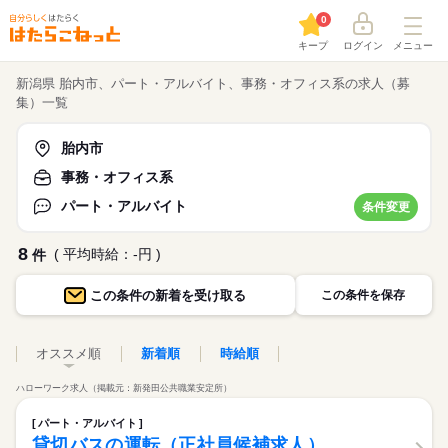
0
キープ
ログイン
メニュー
新潟県 胎内市、パート・アルバイト、事務・オフィス系の求人（募
集）一覧
胎内市
事務・オフィス系
パート・アルバイト
条件変更
8
( 平均時給：-円 )
件
この条件の
新着を受け取る
この条件を保存
オススメ順
新着順
時給順
ハローワーク求人（掲載元：新発田公共職業安定所）
パート・アルバイト
貸切バスの運転（正社員候補求人）