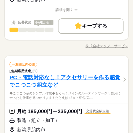
時給 1,050円
給与
【子どもたちに「おいしい」をお届けするお仕事】 「食に想い
・経験者優遇
詳しい募集要項をすべて見る
ススメ！ 経験や年齢は不問で歓迎しています◎
お仕事の特徴
●希望のお休みをご相談ください！
を。人にぬくもりを。」をモットーに、 子どもたちの健康をサ
・ブランクのある方歓迎
時給1,050円
…………………………………………………… 【「食」に想いを
詳細を開く
●家庭などの事情によるお休み調整OK
ポートする配送のお仕事。 地域貢献にもつながりますよ！
基本特徴
※研修期間3ヶ月有（期間中の雇用形態は同条件、給与は同条
職種/応募資格
お仕事の特徴
給与/時間/休日
込める会社です】 私たちメフォスは、1962年の創業以来、 学校
…………………………………………………… 【昇給ありでしっ
※70歳～雇止め制度あり※有期雇用
件）
給食や産業給食、福祉給食など 全国の約2000ヵ所の施設におい
20代活躍
30代活躍
40代活躍
50代活躍
60代歓迎
応募する
「土日休み」「扶養内」など
かり稼げる！】 頑張りに応じて給与が上がるので、 やりがいを
続きを読む
応募状況
今が狙い目！
て 「食」のサービスを提供しています。 60年以上積み上げてき
キープする
希望に合わせてお仕事をご紹介します。
持って働けるのが魅力です♪ 長期で働くことを考えている方や、
正社員登用
製造（組立・加工）
職種
たノウハウを活かしながら、 「食に想いを。人にぬくもり
男性
女性
男女の割合
頑張りを給与で還元してもらえる職場で 働きたいという方にオ
時給 1,050円
給与
を。」を モットーにお客さまや従業員、 そして社会に貢献して
長期
期間・時間
募集条件
詳しい募集要項をすべて見る
続きを読む
ススメ！ 経験や年齢は不問で歓迎しています◎
医療材料のシリンジの梱包・セット作業をお願いします。 派遣
いくことを大切にしています。
時給1,050円
…………………………………………………… 【「食」に想いを
先に直接雇用してもらえるようサポートします◎未経験OK！残
（1）10：30～15：30
勤務先公開
勤務地固定
主婦・主夫
株式会社テクノ・サービス
基本特徴
ひとりで
みんなで
仕事の仕方
※研修期間3ヶ月有（期間中の雇用形態は同条件、給与は同条
職種/応募資格
お仕事の特徴
給与/時間/休日
込める会社です】 私たちメフォスは、1962年の創業以来、 学校
業は任意です。車、バイク、自転車通勤が可能です！駐車場も
週3日～ 実働4時間
件）
20代活躍
30代活躍
40代活躍
50代活躍
60代歓迎
給食や産業給食、福祉給食など 全国の約2000ヵ所の施設におい
完備しています。 休憩室・食堂を完備♪土日祝休みなので、週末
就業時間・曜日
応募する
て 「食」のサービスを提供しています。 60年以上積み上げてき
はライブや推し活を楽しみたい方にもピッタリの案件です☆皆
続きを読む
1日4h以下
1日7h以下
Wワーク可
週2・3日
週4日
正社員登用
製造（組立・加工）
メーカー関連
業界
職種
たノウハウを活かしながら、 「食に想いを。人にぬくもり
様のご応募心よりお待ちしております。 ●履歴書不要●車通勤・
一週間以内公開
男性
女性
男女の割合
休日・休暇
募集条件
勤務先公開
勤務地固定
主婦・主夫
を。」を モットーにお客さまや従業員、 そして社会に貢献して
バイク通勤OK ■有給休暇■社会保険完備■退職金制度■お友達紹
家庭都合休可
シフト勤務
長期
期間・時間
無期雇用派遣
?
続きを読む
医療材料のシリンジの梱包・セット作業をお願いします。 派遣
シフトにより異なる
就業時間・曜日
いくことを大切にしています。
介キャンペーン実施中 ■登録方法：履歴書不要・ご自宅でもでき
PC・電話対応なし！アクセサリーを作る感覚
応募資格
先に直接雇用してもらえるようサポートします◎未経験OK！残
（1）10：30～15：30
働き方・環境
る簡単オンライン登録がオススメ
ひとりで
みんなで
仕事の仕方
1日4h以下
1日7h以下
Wワーク可
週2・3日
週4日
業は任意です。車、バイク、自転車通勤が可能です！駐車場も
でこつこつ組立など
週3日～ 実働4時間
資格不問・未経験OK
ブランクOK
社会保険制度
制服あり
車OK
まかない
完備しています。 休憩室・食堂を完備♪土日祝休みなので、週末
■お友達紹介キャンペーン！デジタルギフト3000円分プレゼント
フリーター、主婦・主夫歓迎
家庭都合休可
シフト勤務
◆こつこつ系のシンプル作業◆もくもくメインのルーティンワーク＼自分に
はライブや推し活を楽しみたい方にもピッタリの案件です☆皆
続きを読む
（当社規定あり）
働き方・環境
合ったお仕事が見つかります！たとえば 組立・梱包 完…
メーカー関連
業界
様のご応募心よりお待ちしております。 ●履歴書不要●車通勤・
休日・休暇
ブランクOK
社会保険制度
制服あり
車OK
まかない
バイク通勤OK ■有給休暇■社会保険完備■退職金制度■お友達紹
時給 1,450円～
給与
シフトにより異なる
介キャンペーン実施中 ■登録方法：履歴書不要・ご自宅でもでき
詳しい募集要項をすべて見る
185,000円～235,000円
応募資格
月給
お仕事の特徴
交通費全額支給
◆即払いサービスあり ＼ 働いた分を早めにGET！ ／ 働いた分
る簡単オンライン登録がオススメ
資格不問・未経験OK
働く人の待遇向上
製造（組立・加工）
の給与の一部を、給料日前に受け取れます。 スマホでカンタン
■お友達紹介キャンペーン！デジタルギフト3000円分プレゼント
フリーター、主婦・主夫歓迎
申請！ 給料日前にお金が必要な時や、急な出費がある時も安心
高収入
応募する
（当社規定あり）
新潟県胎内市
です。 ※最短5日後から受け取り可能 ※給与は原則【月末締め