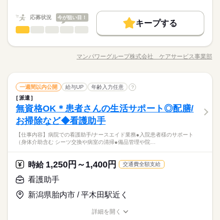
職種/応募資格
お仕事の特徴
給与/時間/休日
応募する
「土日休み」「扶養内」など
です。 ※最短5日後から受け取り可能 ※給与は原則【月末締め
募集条件
続きを読む
希望に合わせてお仕事をご紹介します。
／翌月25日払い】 ※当社規定あり ◆深夜手当アリ 22時～翌5
続きを読む
応募状況
今が狙い目！
キープする
大量募集
時給 1,100円～1,500円
交通費
即日スタート
勤務地固定
給与
時に働いた場合は時給25％UP ◆残業代支給 勤務時間が8hを超
基本特徴
介護助手
職種
詳しい募集要項をすべて見る
低い
高い
多い年齢層
えている場合は時給25％UP ※試用期間ナシ
◆即払いサービスあり ＼ 働いた分を早めにGET！ ／ 働いた分
主婦・主夫
履歴書不要
WEB登録
未経験OK
新卒・第二
20代活躍
30代活躍
40代活躍
未経験・無資格でも すぐにできるお仕事からスタート！ 具体的
3ヵ月以上
期間・時間
の給与の一部を、給料日前に受け取れます。 スマホでカンタン
には・・・⇒ ●食事介助 喉に通りやすい工夫をするなど 食事し
50代活躍
就業時間・曜日
申請！ 給料日前にお金が必要な時や、急な出費がある時も安心
マンパワーグループ株式会社 ケアサービス事業部
男性
女性
男女の割合
【勤務時間例】 8：00-16：00／9：00-17：00／10：00-19：00
職種/応募資格
お仕事の特徴
給与/時間/休日
やすい環境を整える 料理を口まで運ぶ・お箸を持つサポートな
応募する
募集条件
です。 ※最短5日後から受け取り可能 ※給与は原則【月末締め
残業なし
10時～出社
17時～出社
土日祝休
／ 6：00-15：00／17：30-翌2：30／20：00-翌5：15 など多数！
ど 食事のお手伝い ●排泄介助 トイレへの誘導 体勢・着替えなど
続きを読む
／翌月25日払い】 ※当社規定あり ◆深夜手当アリ 22時～翌5
続きを読む
大量募集
交通費
即日スタート
勤務地固定
※「日勤or夜勤のみ」「長期で働きたい」「土日休み」「残業少
のお手伝い ※利用者様によって、おむつ介助もあります ●入浴
続きを読む
平日休み
時に働いた場合は時給25％UP ◆残業代支給 勤務時間が8hを超
なめ」など、あなたのご希望を教えて下さい！ ※ご応募のタイ
介護助手
医療・介護・福祉関連
業界
職種
介助 お風呂への誘導 体を洗ったり、着替えのサポートなど ／
一週間以内公開
給与UP
年齢入力任意
?
主婦・主夫
履歴書不要
WEB登録
低い
高い
多い年齢層
えている場合は時給25％UP ※試用期間ナシ
ミングによっては、ご希望のお仕事が定員に達している場合が
続きを読む
働き方・環境
車通勤を希望の方に朗報！ ＼ ◆ ガソリン代として交通費支給
派遣
就業時間・曜日
未経験・無資格でも すぐにできるお仕事からスタート！ 具体的
3ヵ月以上
期間・時間
あります。 その際は、ご希望に沿う他のお仕事を並行してご案
◆ 車で通える範囲にお仕事多数！ □ 今より時給を上げたい □ 週
無資格OK＊患者さんの生活サポート◎配膳/
応募資格
大手企業
ブランクOK
産休・育休
社会保険制度
には・・・⇒ ●食事介助 喉に通りやすい工夫をするなど 食事し
残業なし
10時～出社
17時～出社
土日祝休
内致します。
3日くらいから始めたい □ 土日は休みたい などの希望に合う職
男性
女性
男女の割合
【勤務時間例】 8：00-16：00／9：00-17：00／10：00-19：00
やすい環境を整える 料理を口まで運ぶ・お箸を持つサポートな
お掃除など◆看護助手
●未経験・無資格・ブランクOK ・年齢不問 ・扶養内勤務OK カ
日払い
週払い
禁煙・分煙
バイク自転車
車OK
休日・休暇
場が見つかります。
／ 6：00-15：00／17：30-翌2：30／20：00-翌5：15 など多数！
平日休み
ど 食事のお手伝い ●排泄介助 トイレへの誘導 体勢・着替えなど
高収入！「週払い相談OK！
ンタンな作業からお任せします。 洗濯など家事と近い仕事もあ
※「日勤or夜勤のみ」「長期で働きたい」「土日休み」「残業少
働き方・環境
【仕事内容】病院での看護助手/ナースエイド業務●入院患者様のサポート
派遣活躍中
ルーティン
PC不要
電話なし
のお手伝い ※利用者様によって、おむつ介助もあります ●入浴
続きを読む
土日休み案件多数！
家事の合間に」「平日だけ」「家の近くで」など、あなたの希
るので 未経験でもゆっくり慣れていけますよ！ ●こんな方にお
（身体介助含む シーツ交換や病室の清掃●備品管理や院…
なめ」など、あなたのご希望を教えて下さい！ ※ご応募のタイ
医療・介護・福祉関連
業界
介助 お風呂への誘導 体を洗ったり、着替えのサポートなど ／
望にあったお仕事をご紹介♪
すすめ ・プライベートを優先して働きたい ・安定した業界で働
大手企業
ブランクOK
産休・育休
社会保険制度
ミングによっては、ご希望のお仕事が定員に達している場合が
続きを読む
車通勤を希望の方に朗報！ ＼ ◆ ガソリン代として交通費支給
未経験の方も安心して働けるオシゴト☆
きたい ・近所で希望に合わせて働きたい ●働く前の職場見学OK
続きを読む
あります。 その際は、ご希望に沿う他のお仕事を並行してご案
日払い
週払い
禁煙・分煙
バイク自転車
車OK
◆ 車で通える範囲にお仕事多数！ □ 今より時給を上げたい □ 週
1,250円～1,400円
応募資格
時給
施設の雰囲気や仕事内容など 相性を確認してからお仕事を開始
交通費全額支給
内致します。
3日くらいから始めたい □ 土日は休みたい などの希望に合う職
できます◎
派遣活躍中
ルーティン
PC不要
電話なし
●未経験・無資格・ブランクOK ・年齢不問 ・扶養内勤務OK カ
看護助手
休日・休暇
場が見つかります。
お仕事の特徴
時給 1,250円～1,400円
給与
高収入！「週払い相談OK！
ンタンな作業からお任せします。 洗濯など家事と近い仕事もあ
詳しい募集要項をすべて見る
土日休み案件多数！
家事の合間に」「平日だけ」「家の近くで」など、あなたの希
新潟県胎内市 / 平木田駅近く
るので 未経験でもゆっくり慣れていけますよ！ ●こんな方にお
働く人の待遇向上
※勤務先により異なります。 【給与備考】 未経験の方（無資
望にあったお仕事をご紹介♪
すすめ ・プライベートを優先して働きたい ・安定した業界で働
格）：時給1250円～ 介護経験者の方（無資格）： 時給1350円～
給与UP
未経験の方も安心して働けるオシゴト☆
詳細を開く
きたい ・近所で希望に合わせて働きたい ●働く前の職場見学OK
続きを読む
介護福祉士：時給1400円～ ※22時～翌5時は時給25％UP！ 1回
職種/応募資格
お仕事の特徴
給与/時間/休日