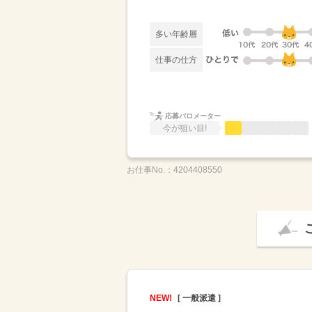
多い年齢層
仕事の仕方
応募バロメーター
今が狙い目!
お仕事No.：
4204408550
NEW!
[ 一般派遣 ]