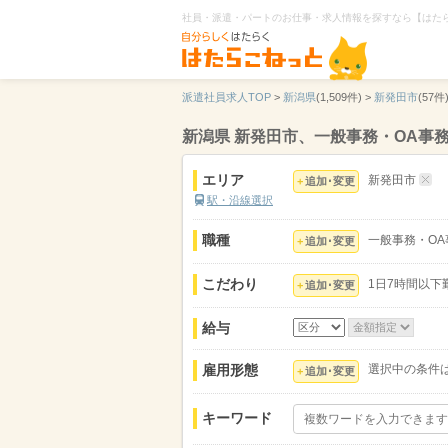
社員・派遣・パートのお仕事・求人情報を探すなら【はた
派遣社員求人TOP
>
新潟県
(1,509件) >
新発田市
(57件)
新潟県 新発田市、一般事務・OA事
エリア
新発田市
追加･変更
駅・沿線選択
職種
一般事務・OA
追加･変更
こだわり
1日7時間以下
追加･変更
給与
雇用形態
選択中の条件
追加･変更
キーワード