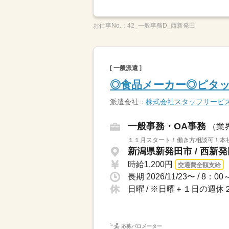
お仕事No.：
42_一般事務D_西新発田
[ 一般派遣 ]
◎食品メーカー◎ピタ
派遣会社：
株式会社スタッフサービ
一般事務・OA事務
（業
１１月スタート！働き方相談可！本
新潟県新発田市 / 西新
時給1,200円
交通費全額支給
長期 2026/11/23〜 /
日曜 / ※日曜＋１日の週
応募バロメーター