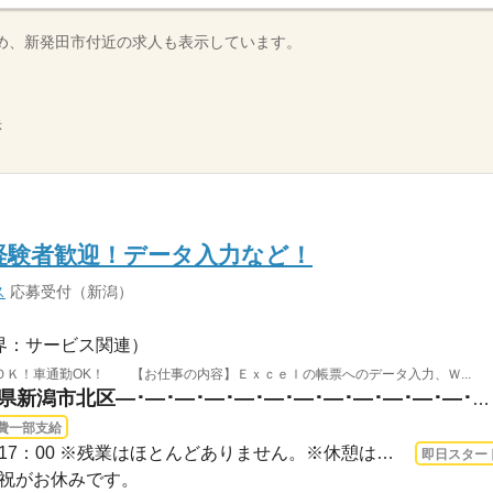
め、新発田市付近の求人も表示しています。
示
経験者歓迎！データ入力など！
ス
応募受付（新潟）
界：サービス関連）
Ｋ！車通勤OK！ 【お仕事の内容】Ｅｘｃｅｌの帳票へのデータ入力、Ｗ...
新潟県新潟市北区 / 新潟県新潟市北区―･―･―･―･―･―･―･―･―･―･―･―･―･―データ入力などの人...
費一部支給
3ヵ月以上 即日〜 / 9：00～17：00 ※残業はほとんどありません。※休憩は６０分です。
即日スター
日・祝がお休みです。