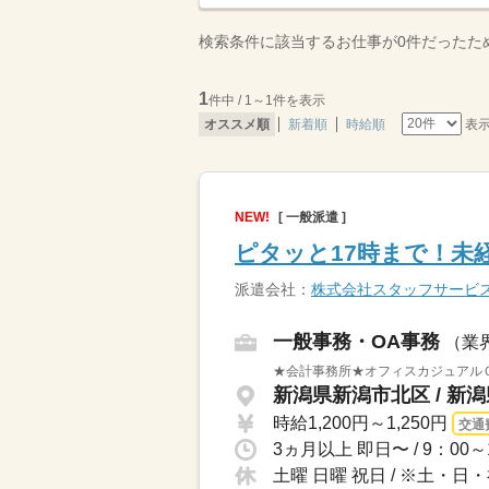
検索条件に該当するお仕事が0件だったた
1
件中 / 1～1件を表示
表
オススメ順
新着順
時給順
NEW!
[ 一般派遣 ]
ピタッと17時まで！未
派遣会社：
株式会社スタッフサービ
一般事務・OA事務
（業
★会計事務所★オフィスカジュアルＯ
時給1,200円～1,250円
交通
土曜 日曜 祝日 / ※土・