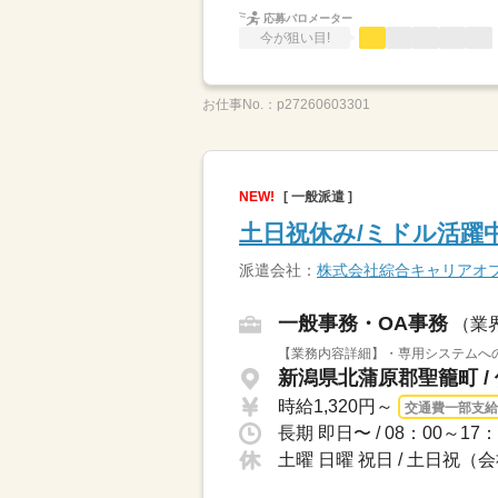
応募バロメーター
今が狙い目!
お仕事No.：
p27260603301
NEW!
[ 一般派遣 ]
土日祝休み/ミドル活躍中
派遣会社：
株式会社綜合キャリアオ
一般事務・OA事務
（業
【業務内容詳細】・専用システムへの
新潟県北蒲原郡聖籠町 /
時給1,320円～
交通費一部支給
土曜 日曜 祝日 / 土日祝