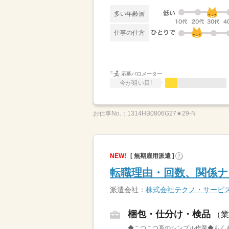
多い年齢層
仕事の仕方
応募バロメーター
今が狙い目!
お仕事No.：
1314HB0806G27★29-N
NEW!
[ 無期雇用派遣 ]
?
転職理由・回数、関係
派遣会社：
株式会社テクノ・サービ
梱包・仕分け・検品
（業
◆こつこつ系のシンプル作業◆もくも