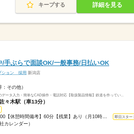
詳細を見る
キープする
/手ぶらで面談OK/一般事務/日払いOK
プション 採用
新潟店
界：その他）
データ入力・簡単なCAD操作・電話対応【取扱製品情報】鉄道を作ってい...
 佐々木駅（車13分）
長期 即日〜 / 08：00～17：00【休憩時間備考】60分【残業】あり（月10時間以上）≪ス...
即日スター
（会社カレンダー）