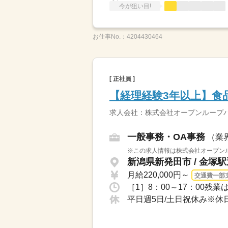
今が狙い目!
お仕事No.：
4204430464
[ 正社員 ]
【経理経験3年以上】食
求人会社：株式会社オープンループ
一般事務・OA事務
（業
※この求人情報は株式会社オープンル
新潟県新発田市 / 金塚
月給220,000円～
交通費一部
［1］8：00～17：00残
平日週5日/土日祝休み※休