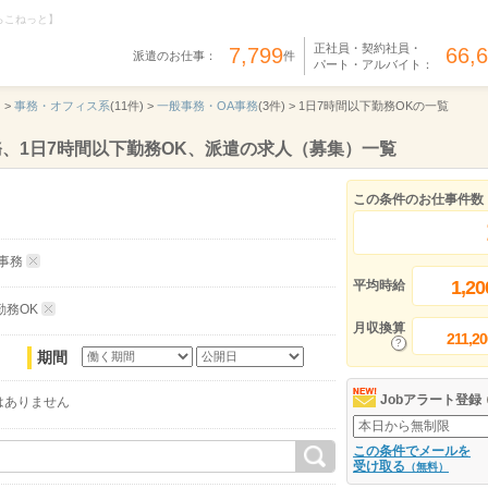
らこねっと】
正社員・契約社員・
7,799
66,
派遣のお仕事：
件
パート・アルバイト：
 >
事務・オフィス系
(11件) >
一般事務・OA事務
(3件) >
1日7時間以下勤務OKの一覧
務、1日7時間以下勤務OK、派遣の求人（募集）一覧
この条件のお仕事件数
事務
1,20
平均時給
勤務OK
月収換算
211,20
期間
Jobアラート登録
はありません
この条件でメールを
受け取る
（無料）