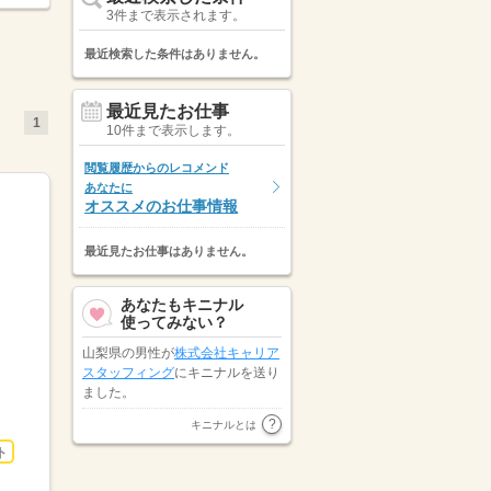
3件まで表示されます。
最近検索した条件はありません。
最近見たお仕事
1
10件まで表示します。
閲覧履歴からのレコメンド
あなたに
オススメのお仕事情報
最近見たお仕事はありません。
あなたもキニナル
使ってみない？
山梨県の男性が
株式会社キャリア
スタッフィング
にキニナルを送り
ました。
山梨県の男性が
株式会社H4
にキ
キニナルとは
ニナルを送りました。
ト