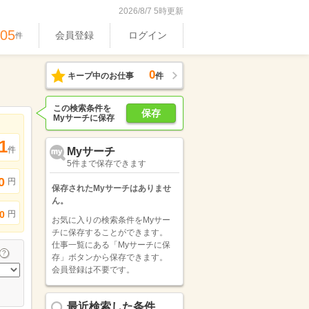
2026/8/7 5時更新
605
会員登録
ログイン
件
0
キープ中のお仕事
件
この検索条件を
保存
Myサーチに保存
1
件
Myサーチ
5件まで保存できます
0
円
保存されたMyサーチはありませ
ん。
円
0
お気に入りの検索条件をMyサー
チに保存することができます。
仕事一覧にある「Myサーチに保
存」ボタンから保存できます。
会員登録は不要です。
最近検索した条件