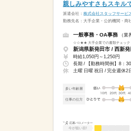
親しみやすさもスキル
派遣会社：
株式会社スタッフサービ
勤務先名：大手企業・公的機関・商社
一般事務・OA事務
（業
☆☆★★ 大手企業での書類チェック 
新潟県新発田市 / 西新
時給1,050円～1,250円
土曜 日曜 祝日 / 完全週
多い年齢層
仕事の仕方
応募バロメーター
今が狙い目!