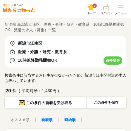
0
キープ
ログイン
メニュー
新潟県 新潟市江南区、医療・介護・研究・教育系、10時以降勤務開始
OK、派遣の求人（募集）一覧
新潟市江南区
医療・介護・研究・教育系
10時以降勤務開始OK
条件変更
検索条件に該当するお仕事が少なかったため、新潟市江南区付近の求人
も表示しています。
20
( 平均時給：1,430円 )
件
この条件の
新着を受け取る
この条件を保存
オススメ順
新着順
時給順