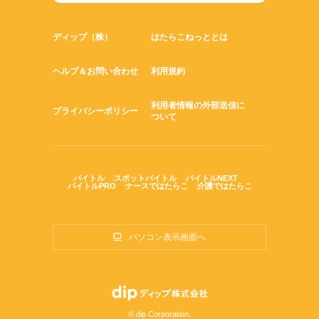
ディップ（株）
はたらこねっととは
ヘルプ＆お問い合わせ
利用規約
利用者情報の外部送信に
プライバシーポリシー
ついて
バイトル
スポットバイトル
バイトルNEXT
バイトルPRO
ナースではたらこ
介護ではたらこ
パソコン表示画面へ
© dip Corporation.