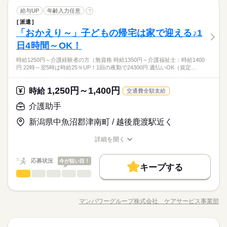
給与UP
年齢入力任意
?
派遣
「おかえり～」子どもの帰宅は家で迎える♪1
日4時間～OK！
時給1250円～介護経験者の方（無資格 時給1350円～介護福祉士：時給1400
円 22時～翌5時は時給25％UP！1回の夜勤で24300円 週払いOK（規定…
1,250円～1,400円
時給
交通費全額支給
介護助手
新潟県中魚沼郡津南町 / 越後鹿渡駅近く
詳細を開く
職種/応募資格
お仕事の特徴
給与/時間/休日
応募状況
今が狙い目！
キープする
介護助手
職種
低い
高い
多い年齢層
未経験・無資格でも すぐにできるお仕事からスタート！ 具体的
には・・・⇒ ●食事介助 喉に通りやすい工夫をするなど 食事し
マンパワーグループ株式会社 ケアサービス事業部
男性
女性
男女の割合
職種/応募資格
お仕事の特徴
給与/時間/休日
やすい環境を整える 料理を口まで運ぶ・お箸を持つサポートな
続きを読む
ど 食事のお手伝い ●排泄介助 トイレへの誘導 体勢・着替えなど
のお手伝い ※利用者様によって、おむつ介助もあります ●入浴
続きを読む