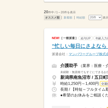
20
件中 / 1～20件を表示
表
オススメ順
新着順
時給順
NEW!
[ 一般派遣 ]
給与UP
年齢入力
”忙しい毎日にさよなら！
派遣会社：
マンパワーグループ株式
介護助手
（業界：医療・
未経験・無資格でもすぐにできるお仕
新潟県南魚沼市 / 五日
時給1,250円～1,400円
交通
長期 / 【時短～フルタイム勤