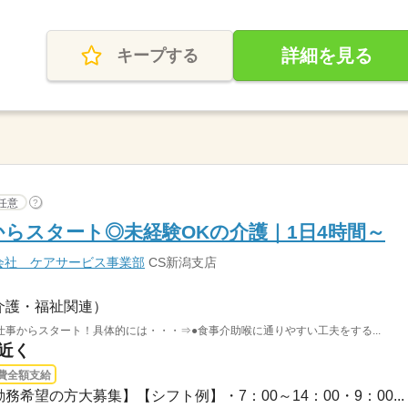
詳細を見る
キープする
任意
?
らスタート◎未経験OKの介護｜1日4時間～
会社 ケアサービス事業部
CS新潟支店
介護・福祉関連）
事からスタート！具体的には・・・⇒●食事介助喉に通りやすい工夫をする...
駅近く
費全額支給
務希望の方大募集】【シフト例】・7：00～14：00・9：00...