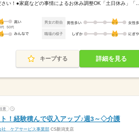
●希望のお休みをご相談ください！●家庭などの事情によるお休み
男女の割合
職場の様子
詳細を見る
キープする
任意
?
ト！経験積んで収入アップ♪週3～◇介護
会社 ケアサービス事業部
CS新潟支店