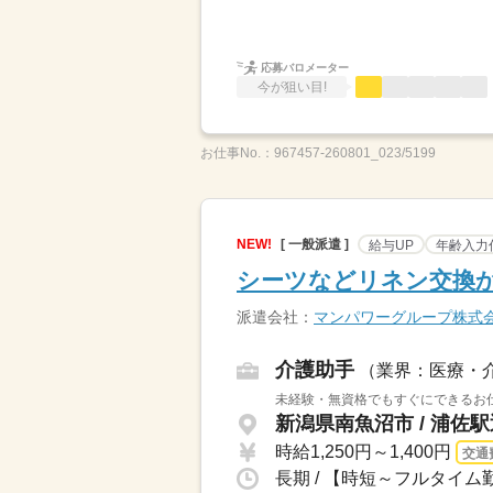
応募バロメーター
今が狙い目!
お仕事No.：
967457-260801_023/5199
NEW!
[ 一般派遣 ]
給与UP
年齢入力
シーツなどリネン交換か
派遣会社：
マンパワーグループ株式
介護助手
（業界：医療・
未経験・無資格でもすぐにできるお仕
新潟県南魚沼市 / 浦佐
時給1,250円～1,400円
交通
長期 / 【時短～フルタイム勤