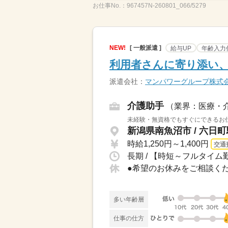
お仕事No.：
967457N-260801_066/5279
NEW!
[ 一般派遣 ]
給与UP
年齢入力
利用者さんに寄り添い
派遣会社：
マンパワーグループ株式
介護助手
（業界：医療・
未経験・無資格でもすぐにできるお仕
新潟県南魚沼市 / 六日
時給1,250円～1,400円
交通
長期 / 【時短～フルタイム勤
多い年齢層
仕事の仕方