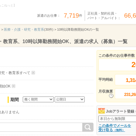
らこねっと】
正社員・契約社員・
7,719
66,
派遣のお仕事：
件
パート・アルバイト：
 >
医療・介護・研究・教育系
(30件) >
10時以降勤務開始OKの一覧
・教育系、10時以降勤務開始OK、派遣の求人（募集）一覧
この条件のお仕事件数
2
研究・教育系すべて
1,31
平均時給
開始OK
月収換算
231,26
期間
Jobアラート登録
はありません
この条件でメールを
受け取る
（無料）