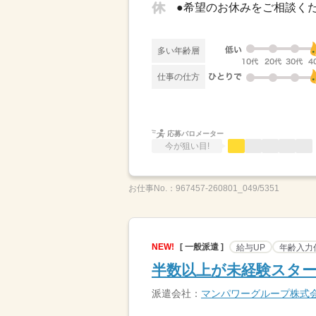
多い年齢層
仕事の仕方
応募バロメーター
今が狙い目!
お仕事No.：
967457-260801_049/5351
NEW!
[ 一般派遣 ]
給与UP
年齢入力
半数以上が未経験スター
派遣会社：
マンパワーグループ株式