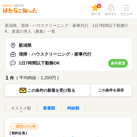
0
キープ
ログイン
メニュー
新潟県、清掃・ハウスクリーニング・家事代行、1日7時間以下勤務O
K、派遣の求人（募集）一覧
新潟県
清掃・ハウスクリーニング・家事代行
1日7時間以下勤務OK
条件変更
1
( 平均時給：1,200円 )
件
この条件の
新着を受け取る
この条件を保存
オススメ順
新着順
時給順
一週間以内公開
契約社員