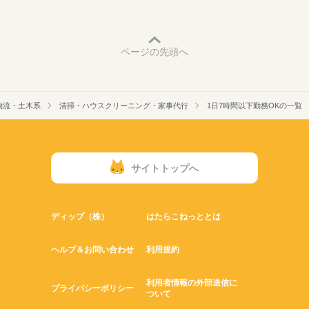
ページの先頭へ
物流・土木系
清掃・ハウスクリーニング・家事代行
1日7時間以下勤務OKの一覧
サイトトップへ
ディップ（株）
はたらこねっととは
ヘルプ＆お問い合わせ
利用規約
利用者情報の外部送信に
プライバシーポリシー
ついて