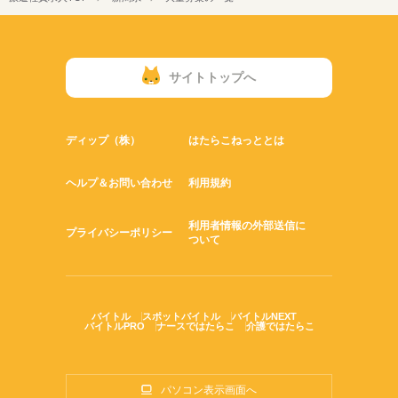
サイトトップへ
ディップ（株）
はたらこねっととは
ヘルプ＆お問い合わせ
利用規約
利用者情報の外部送信に
プライバシーポリシー
ついて
バイトル
スポットバイトル
バイトルNEXT
バイトルPRO
ナースではたらこ
介護ではたらこ
パソコン表示画面へ