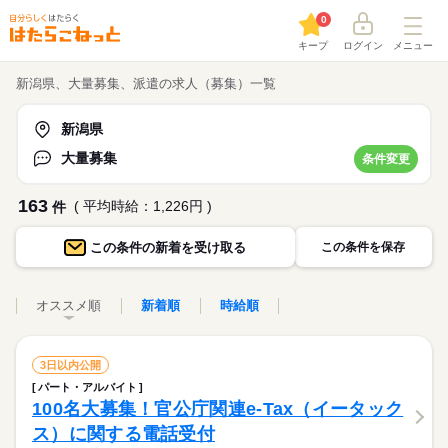
0
キープ
ログイン
メニュー
新潟県、大量募集、派遣の求人（募集）一覧
新潟県
大量募集
条件変更
163
( 平均時給：1,226円 )
件
この条件の
新着を受け取る
この条件を保存
オススメ順
新着順
時給順
3日以内公開
パート・アルバイト
100名大募集！官公庁関連e-Tax（イータック
ス）に関する電話受付