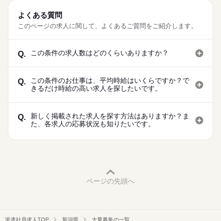
よくある質問
このページの求人に関して、よくあるご質問をご紹介します。
この条件の求人数はどのくらいありますか？
Q.
この条件のお仕事は、平均時給はいくらですか？で
Q.
きるだけ時給の高い求人を探したいです。
新しく掲載された求人を探す方法はありますか？ま
Q.
た、各求人の応募状況も知りたいです。
ページの先頭へ
派遣社員求人TOP
新潟県
大量募集の一覧