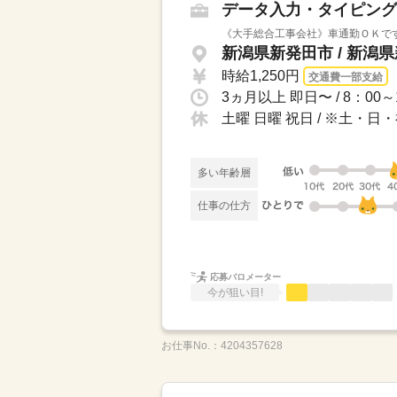
データ入力・タイピング
《大手総合工事会社》車通勤ＯＫで
時給1,250円
交通費一部支給
土曜 日曜 祝日 / ※土・
多い年齢層
仕事の仕方
応募バロメーター
今が狙い目!
お仕事No.：
4204357628