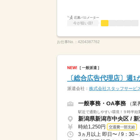
応募バロメーター
今が狙い目!
お仕事No.：
4204387762
NEW!
[ 一般派遣 ]
〔総合広告代理店〕週1
派遣会社：
株式会社スタッフサービ
一般事務・OA事務
（業
駅近で通勤しやすい環境！９時半始
新潟県新潟市中央区 / 
時給1,250円
交通費一部支給