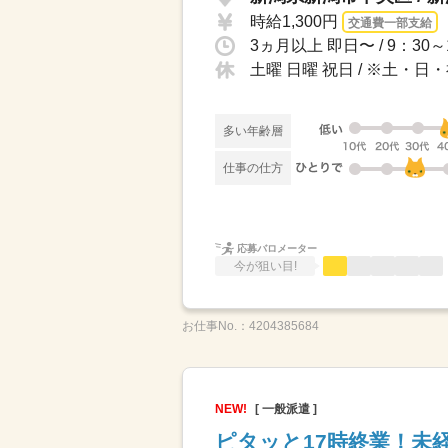
時給1,300円
交通費一部支給
土曜 日曜 祝日 / ※土・
多い年齢層
仕事の仕方
応募バロメーター
今が狙い目!
お仕事No.：
4204385684
NEW!
[ 一般派遣 ]
ピタッと17時終業！未