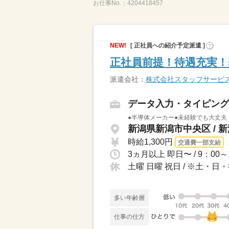
お仕事No.：
4204418457
NEW!
[ 正社員への紹介予定派遣 ]
?
正社員前提！待遇充実！
派遣会社：
株式会社スタッフサービ
データ入力・タイピング
●半導体メーカー●未経験でも大丈夫
新潟県新潟市中央区 / 
時給1,300円
交通費一部支給
土曜 日曜 祝日 / ※土・
多い年齢層
仕事の仕方