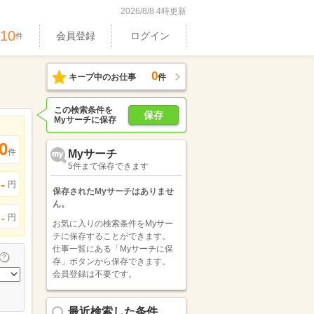
2026/8/8 4時更新
610
会員登録
ログイン
件
0
キープ中のお仕事
件
この検索条件を
保存
Myサーチに保存
0
件
Myサーチ
5件まで保存できます
-
円
保存されたMyサーチはありませ
ん。
円
-
お気に入りの検索条件をMyサー
チに保存することができます。
仕事一覧にある「Myサーチに保
存」ボタンから保存できます。
会員登録は不要です。
最近検索した条件