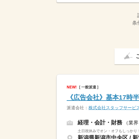
条
NEW!
[ 一般派遣 ]
《広告会社》基本17時
派遣会社：
株式会社スタッフサービ
経理・会計・財務
（業界
土日祝休みでオン・オフもしっかり
新潟県新潟市中央区 / 