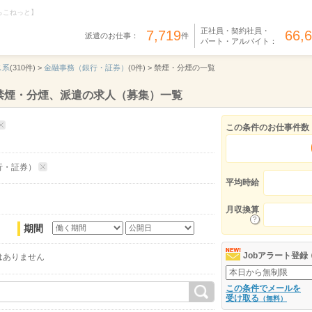
らこねっと】
正社員・契約社員・
7,719
66,
派遣のお仕事：
件
パート・アルバイト：
ス系
(310件) >
金融事務（銀行・証券）
(0件) >
禁煙・分煙の一覧
禁煙・分煙、派遣の求人（募集）一覧
この条件のお仕事件数
行・証券）
平均時給
月収換算
期間
Jobアラート登録
はありません
この条件でメールを
受け取る
（無料）