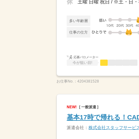
土曜 日曜 祝日 / ※土・
多い年齢層
仕事の仕方
応募バロメーター
今が狙い目!
お仕事No.：
4204381528
NEW!
[ 一般派遣 ]
基本17時で帰れる！C
派遣会社：
株式会社スタッフサービ