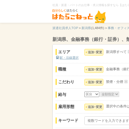
社員・派遣・パートのお仕事・求人情報を探すなら【はた
派遣社員求人TOP
>
新潟県
(1,484件) >
事務・オフィ
新潟県、金融事務（銀行・証券）、
エリア
新潟県すべて
追加･変更
駅・沿線選択
職種
金融事務（銀
追加･変更
こだわり
禁煙・分煙
追加･変更
給与
雇用形態
選択中の条件
追加･変更
キーワード