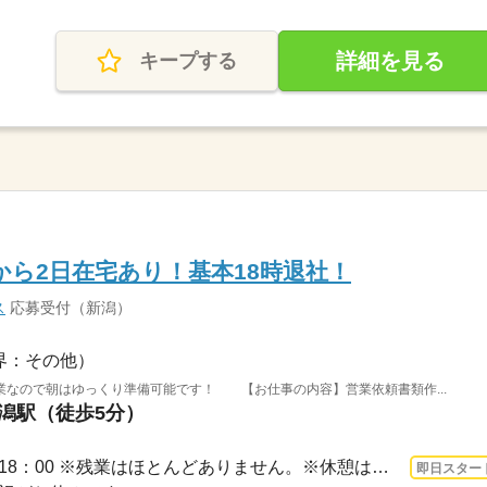
詳細を見る
キープする
から2日在宅あり！基本18時退社！
ス
応募受付（新潟）
界：その他）
業なので朝はゆっくり準備可能です！ 【お仕事の内容】営業依頼書類作...
新潟駅（徒歩5分）
3ヵ月以上 即日〜 / 9：30～18：00 ※残業はほとんどありません。※休憩は６０分です。
即日スター