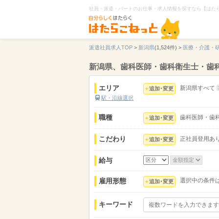
社員・派遣・パートのお仕事・求人情報を探すなら【はた
派遣社員求人TOP
>
新潟県
(1,524件) >
医療・介護・
新潟県、歯科医師・歯科衛生士・歯
エリア
新潟県すべて
追加･変更
駅・沿線選択
職種
歯科医師・歯
追加･変更
こだわり
正社員登用あ
追加･変更
給与
雇用形態
選択中の条件
追加･変更
キーワード