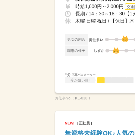
時給1,600円～2,000円
交通
長期 / 14：30～18：3
木曜 日曜 祝日 / 【休日
男女の割合
職場の様子
応募バロメーター
今が狙い目!
お仕事No.：
KE-038H
NEW!
[ 正社員 ]
無資格未経験OK♪人気