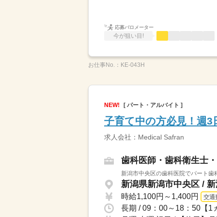
応募バロメーター
今が狙い目!
お仕事No.：
KE-043H
NEW!
[ パート・アルバイト ]
子育て中の方必見！週3
求人会社：Medical Safran
歯科医師・歯科衛生士・
新潟市中央区の歯科医院でパート歯科
新潟県新潟市中央区 / 
時給1,100円～1,400円
交通
長期 / 09：00～18：50