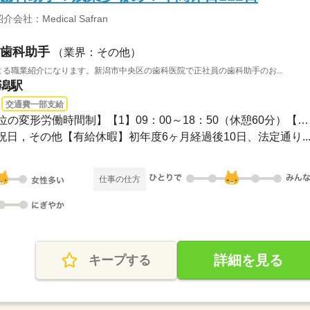
：Medical Safran
歯科助手
（業界：その他）
ranによる職業紹介になります。新潟市中央区の歯科医院で正社員の歯科助手のお...
新潟駅
交通費一部支給
09：00～18：50【1ヵ月単位の変形労働時間制】【1】09：00～18：50（休憩60分）【所定...
日，その他【有給休暇】初年度6ヶ月経過後10日、法定通り..
仕事の仕方
詳細を見る
キープする