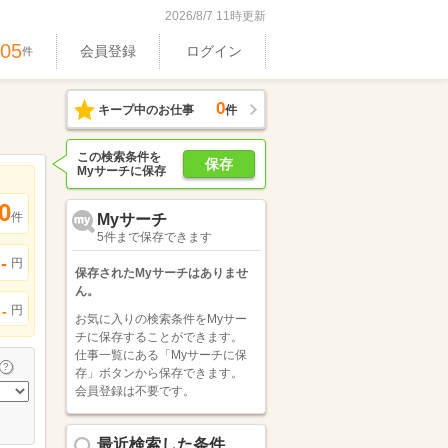
2026/8/7 11時更新
605
会員登録
ログイン
件
0
キープ中のお仕事
件
この検索条件を
保存
Myサーチに保存
0
件
Myサーチ
5件まで保存できます
-
円
保存されたMyサーチはありませ
ん。
円
-
お気に入りの検索条件をMyサー
チに保存することができます。
仕事一覧にある「Myサーチに保
存」ボタンから保存できます。
会員登録は不要です。
最近検索した条件