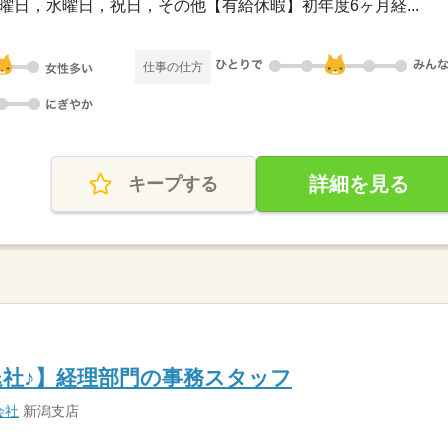
】月曜日，水曜日，祝日，その他【有給休暇】初年度6ヶ月経...
仕事の仕方
詳細を見る
キープする
退社♪】経理部門の事務スタッフ
会社
新潟支店