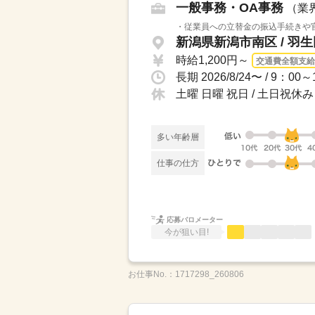
一般事務・OA事務
（業
・従業員への立替金の振込手続きや官
新潟県新潟市南区 / 羽
時給1,200円～
交通費全額支給
長期 2026/8/24〜 / 9
土曜 日曜 祝日 / 土日祝休み
多い年齢層
仕事の仕方
応募バロメーター
今が狙い目!
お仕事No.：
1717298_260806