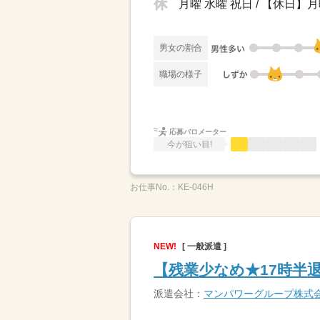
月曜 水曜 祝日 / 【休日
男女の割合
職場の様子
応募バロメーター
今が狙い目!
お仕事No.：
KE-046H
NEW!
[ 一般派遣 ]
【残業少なめ★17時半
派遣会社：
マンパワーグループ株式