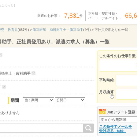
らこねっと】
正社員・契約社員・
7,831
66,
派遣のお仕事：
件
パート・アルバイト：
研究・教育系
(667件) >
歯科医師・歯科衛生士・歯科助手
(4件) >
正社員登用ありの一覧
科助手、正社員登用あり、派遣の求人（募集）一覧
この条件のお仕事件数
科衛生士・歯科助手
平均時給
り
月収換算
期間
Jobアラート登録
はありません
この条件でメールを
受け取る
（無料）