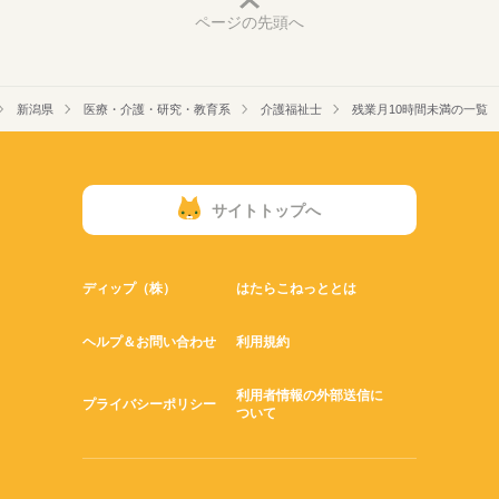
ページの先頭へ
新潟県
医療・介護・研究・教育系
介護福祉士
残業月10時間未満の一覧
サイトトップへ
ディップ（株）
はたらこねっととは
ヘルプ＆お問い合わせ
利用規約
利用者情報の外部送信に
プライバシーポリシー
ついて