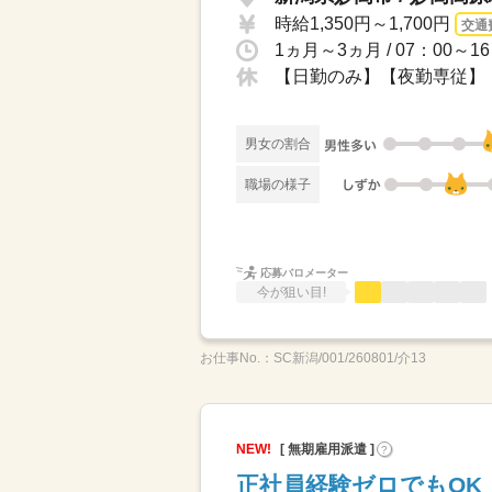
時給1,350円～1,700円
交通
【日勤のみ】【夜勤専従】【
男女の割合
職場の様子
応募バロメーター
今が狙い目!
お仕事No.：
SC新潟/001/260801/介13
NEW!
[ 無期雇用派遣 ]
?
正社員経験ゼロでもOK