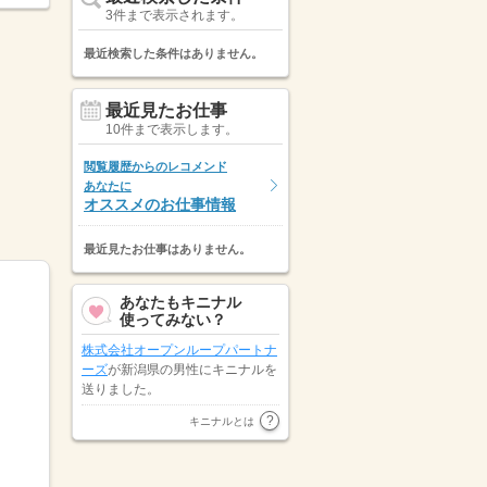
3件まで表示されます。
最近検索した条件はありません。
最近見たお仕事
10件まで表示します。
閲覧履歴からのレコメンド
あなたに
オススメのお仕事情報
最近見たお仕事はありません。
あなたもキニナル
使ってみない？
株式会社オープンループパートナ
ーズ
が新潟県の男性にキニナルを
送りました。
山梨県の男性が
株式会社キャリア
キニナルとは
スタッフィング
にキニナルを送り
ました。