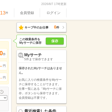
2026/8/7 17時更新
613
会員登録
ログイン
件
0
キープ中のお仕事
件
この検索条件を
保存
Myサーチに保存
0
件
Myサーチ
5件まで保存できます
-
円
保存されたMyサーチはありませ
ん。
円
-
お気に入りの検索条件をMyサー
チに保存することができます。
仕事一覧にある「Myサーチに保
存」ボタンから保存できます。
会員登録は不要です。
最近検索した条件