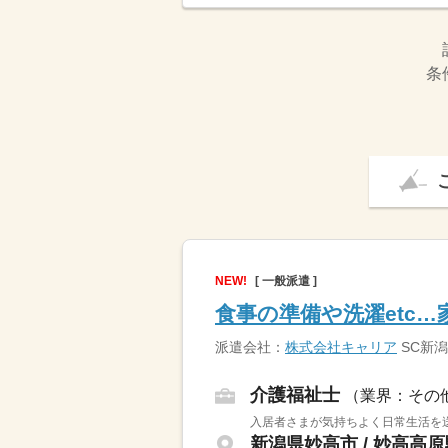
条
NEW!
[ 一般派遣 ]
食事の準備や洗濯etc
派遣会社：
株式会社キャリア
SC新潟
介護福祉士
（業界：その
入居者さまが気持ちよく日常生活を送
新潟県妙高市 / 妙高高