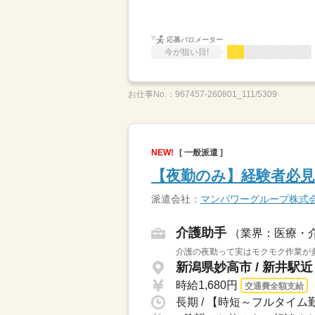
応募バロメーター
今が狙い目!
お仕事No.：
967457-260801_111/5309
NEW!
[ 一般派遣 ]
【夜勤のみ】経験者必見
派遣会社：
マンパワーグループ株式
介護助手
（業界：医療・
介護の夜勤って実はモクモク作業が多
新潟県妙高市 / 新井駅近
時給1,680円
交通費全額支給
長期 / 【時短～フルタイム勤