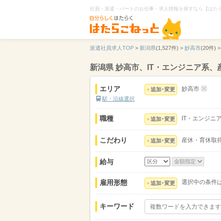
社員・派遣・パートのお仕事・求人情報を探すなら【はた
派遣社員求人TOP
>
新潟県
(1,527件) >
妙高市
(20件) >
新潟県 妙高市、IT・エンジニア系
エリア
妙高市
追加･変更
駅・沿線選択
職種
IT・エンジニ
追加･変更
こだわり
産休・育休取
追加･変更
給与
雇用形態
選択中の条件
追加･変更
キーワード