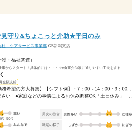
で見守り&ちょこっと介助★平日のみ
会社 ケアサービス事業部
CS新潟支店
介護・福祉関連）
事からスタート！具体的には・・・⇒●食事介助喉に通りやすい工夫をする...
く
費全額支給
務希望の方大募集】【シフト例】・7：00～14：00・9：00...
●希望のお休みをご相談ください！●家庭などの事情によるお休み
男女の割合
職場の様子