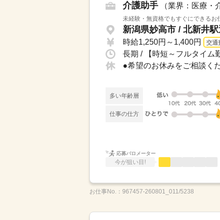
介護助手
（業界：医療・
未経験・無資格でもすぐにできるお仕
新潟県妙高市 / 北新井
時給1,250円～1,400円
交通
長期 / 【時短～フルタイム勤
多い年齢層
仕事の仕方
応募バロメーター
今が狙い目!
お仕事No.：
967457-260801_011/5238