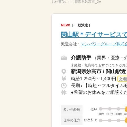
お仕事No.：
m-新潟県妙高市_2●
NEW!
[ 一般派遣 ]
関山駅＊デイサービス
派遣会社：
マンパワーグループ株式
介護助手
（業界：医療・
未経験・無資格でもすぐにできるお仕
新潟県妙高市 / 関山駅近
時給1,250円～1,400円
交通
長期 / 【時短～フルタイム勤
多い年齢層
仕事の仕方