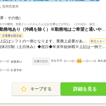
ス
長岡営業所
界：その他）
けや梱包、包装といったかんたんなお仕事などが中心。（そのほか、組立...
新潟県妙高市 / ※全国に勤務地あり（沖縄を除く）※勤務地はご希望と通いやすさを考慮...
交通費全額支給
即日〜 / 08：30～17：30※上記はシフトの一例となります。業務上必要がある場合や配属...
即日スター
＜年間休日125日＞◆完全週休2日制（土日休み）◆祝日◆年末年始休暇※上記は一例です。配...
仕事の仕方
詳細を見る
キープする