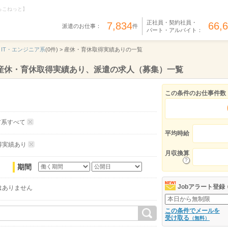
らこねっと】
正社員・契約社員・
7,834
66,
派遣のお仕事：
件
パート・アルバイト：
IT・エンジニア系
(0件) >
産休・育休取得実績ありの一覧
、産休・育休取得実績あり、派遣の求人（募集）一覧
この条件のお仕事件数
ア系すべて
平均時給
得実績あり
月収換算
期間
Jobアラート登録
はありません
この条件でメールを
受け取る
（無料）