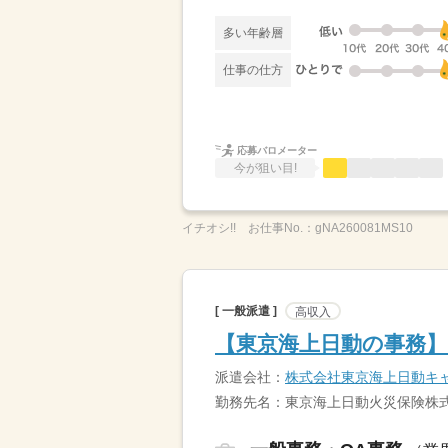
多い年齢層
仕事の仕方
応募バロメーター
今が狙い目!
イチオシ!!
お仕事No.：
gNA260081MS10
[ 一般派遣 ]
高収入
【東京海上日動の事務】
派遣会社：
株式会社東京海上日動キ
勤務先名：東京海上日動火災保険株