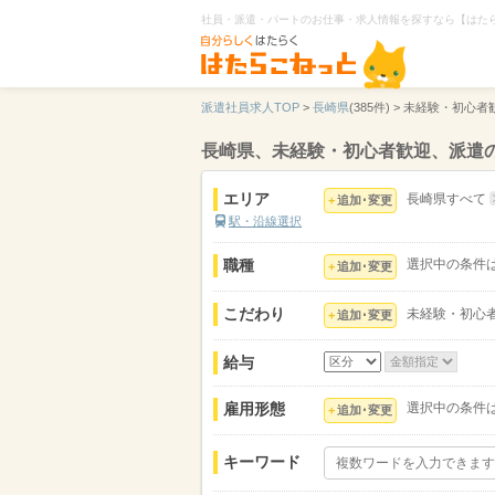
社員・派遣・パートのお仕事・求人情報を探すなら【はた
派遣社員求人TOP
>
長崎県
(385件) >
未経験・初心者
長崎県、未経験・初心者歓迎、派遣
エリア
長崎県すべて
追加･変更
駅・沿線選択
職種
選択中の条件
追加･変更
こだわり
未経験・初心
追加･変更
給与
雇用形態
選択中の条件
追加･変更
キーワード