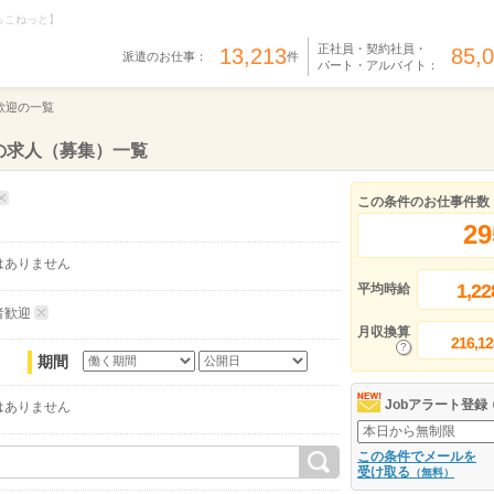
らこねっと】
正社員・契約社員・
13,213
85,
派遣のお仕事：
件
パート・アルバイト：
歓迎の一覧
の求人（募集）一覧
この条件のお仕事件数
29
はありません
1,22
平均時給
者歓迎
月収換算
216,12
期間
Jobアラート登録
はありません
この条件でメールを
受け取る
（無料）