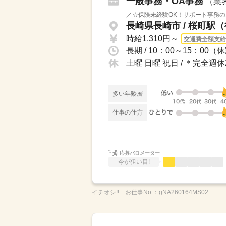
一般事務・OA事務
（業
／☆保険未経験OK！サポート事務の
長崎県長崎市 / 桜町駅
時給1,310円～
交通費全額支給
長期 / 10：00～15：00
土曜 日曜 祝日 / ＊完全
多い年齢層
仕事の仕方
応募バロメーター
今が狙い目!
イチオシ!!
お仕事No.：
gNA260164MS02