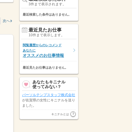
3件まで表示されます。
最近検索した条件はありません。
次へ
最近見たお仕事
10件まで表示します。
閲覧履歴からのレコメンド
あなたに
オススメのお仕事情報
最近見たお仕事はありません。
あなたもキニナル
使ってみない？
パーソルテンプスタッフ株式会社
が佐賀県の女性にキニナルを送り
ました。
佐賀県の女性が
株式会社エキスパ
キニナルとは
ートスタッフ
にキニナルを送りま
した。