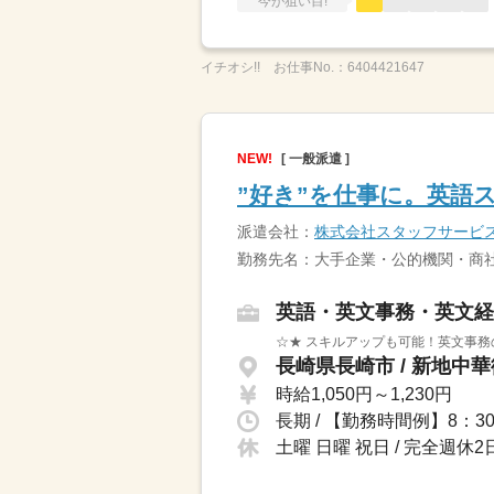
今が狙い目!
イチオシ!!
お仕事No.：
6404421647
NEW!
[ 一般派遣 ]
”好き”を仕事に。英語
派遣会社：
株式会社スタッフサービ
勤務先名：大手企業・公的機関・商社
英語・英文事務・英文経
☆★ スキルアップも可能！英文事務
長崎県長崎市 / 新地中
時給1,050円～1,230円
土曜 日曜 祝日 / 完全週