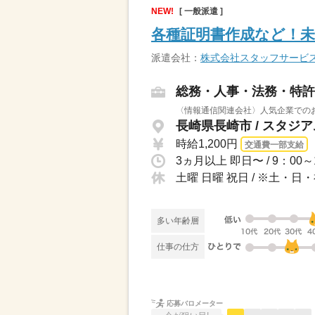
NEW!
[ 一般派遣 ]
各種証明書作成など！未
派遣会社：
株式会社スタッフサービ
総務・人事・法務・特許
〈情報通信関連会社〉人気企業での
長崎県長崎市 / スタジ
時給1,200円
交通費一部支給
土曜 日曜 祝日 / ※土
多い年齢層
仕事の仕方
応募バロメーター