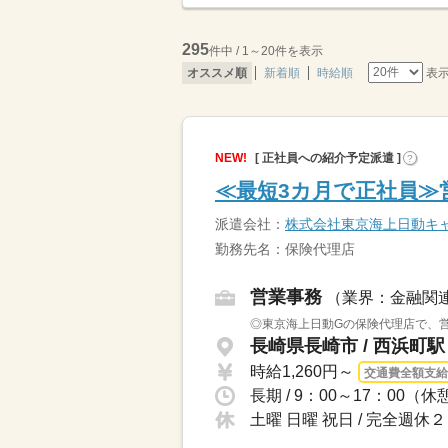
295
件中 / 1～20件を表示
表
オススメ順
新着順
時給順
NEW!
[ 正社員への紹介予定派遣 ]
?
≪最短3カ月で正社員≫
派遣会社：
株式会社東京海上日動キ
勤務先名：保険代理店
営業事務
（業界：金融関
◎東京海上日動Gの保険代理店で、営
長崎県長崎市 / 西浜町
時給1,260円～
交通費全額支給
長期 / 9：00～17：00
土曜 日曜 祝日 / 完全週