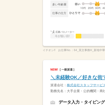
多い年齢層
仕事の仕方
応募バロメーター
今が狙い目!
イチオシ!!
お仕事No.：
64_英文事務H_新地中
NEW!
[ 一般派遣 ]
＼未経験OK／好きな街
派遣会社：
株式会社スタッフサービ
勤務先名：大手企業・公的機関・商社
データ入力・タイピング