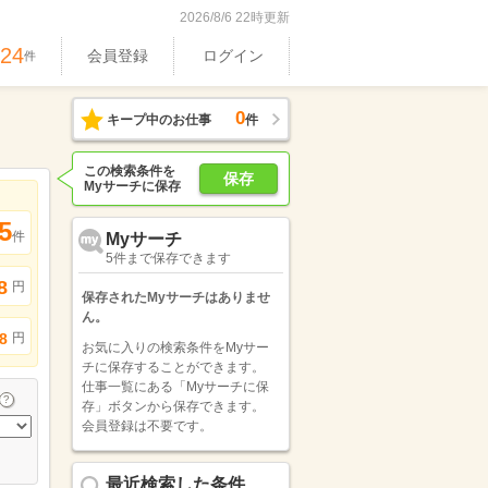
2026/8/6 22時更新
024
会員登録
ログイン
件
0
キープ中のお仕事
件
この検索条件を
保存
Myサーチに保存
5
件
Myサーチ
5件まで保存できます
8
円
保存されたMyサーチはありませ
ん。
円
8
お気に入りの検索条件をMyサー
チに保存することができます。
仕事一覧にある「Myサーチに保
存」ボタンから保存できます。
会員登録は不要です。
最近検索した条件