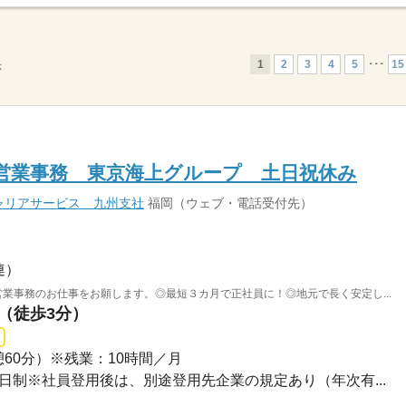
1
2
3
4
5
･･･
15
示
営業事務 東京海上グループ 土日祝休み
ャリアサービス 九州支社
福岡（ウェブ・電話受付先）
連）
業事務のお仕事をお願します。◎最短３カ月で正社員に！◎地元で長く安定し...
駅（徒歩3分）
（休憩60分）※残業：10時間／月
休２日制※社員登用後は、別途登用先企業の規定あり（年次有...