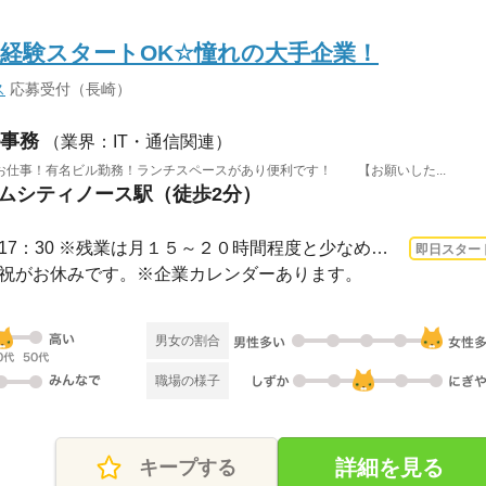
経験スタートOK☆憧れの大手企業！
ス
応募受付（長崎）
事務
（業界：IT・通信関連）
お仕事！有名ビル勤務！ランチスペースがあり便利です！ 【お願いした...
アムシティノース駅（徒歩2分）
3ヵ月以上 即日〜 / 9：00～17：30 ※残業は月１５～２０時間程度と少なめ。※休憩は６...
即日スター
・日・祝がお休みです。※企業カレンダーあります。
男女の割合
職場の様子
詳細を見る
キープする