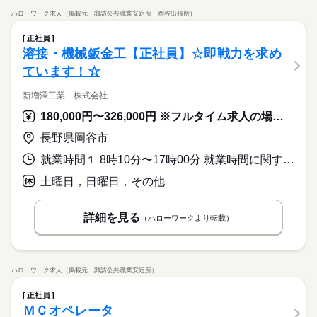
ハローワーク求人（掲載元：諏訪公共職業安定所 岡谷出張所）
正社員
溶接・機械鈑金工【正社員】☆即戦力を求め
ています！☆
新増澤工業 株式会社
180,000円〜326,000円 ※フルタイム求人の場合は月額（換算額）、パート求人の場合は時間額を表示しています。
長野県岡谷市
就業時間１ 8時10分〜17時00分 就業時間に関する特記事項 ＊実働７．８３ｈ
土曜日，日曜日，その他
詳細を見る
（ハローワークより転載）
ハローワーク求人（掲載元：諏訪公共職業安定所）
正社員
ＭＣオペレータ