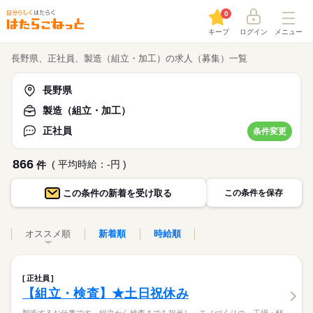
0
キープ
ログイン
メニュー
長野県、正社員、製造（組立・加工）の求人（募集）一覧
長野県
製造（組立・加工）
正社員
条件変更
866
( 平均時給：-円 )
件
この条件の
新着を受け取る
この条件を保存
オススメ順
新着順
時給順
正社員
【組立・検査】★土日祝休み