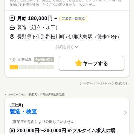
製造するお仕事です。組立から検査までを担当し、モノづくりの…工場・軽
作業のお仕事が多数！たくさんの選択肢から、あなたが…
180,000円～
月給
交通費一部支給
製造（組立・加工）
長野県下伊那郡松川町 / 伊那大島駅（徒歩10分）
詳細を開く
職種/応募資格
お仕事の特徴
給与/時間/休日
応募状況
今が狙い目！
キープする
製造（組立・加工）
職種
男性
女性
男女の割合
※この求人情報はシーデーピージャパン株式会社による職業紹
介になります。 小型モーターの組立・検査スタッフ 小型モータ
シーデーピージャパン株式会社
ひとりで
みんなで
仕事の仕方
職種/応募資格
お仕事の特徴
給与/時間/休日
ーなどの電気機械器具を 製造するお仕事です。 組立から検査ま
続きを読む
でを担当し、 モノづくりの楽しさを実感できる 職場ですよ♪ 主
ハローワーク求人（掲載元：半田公共職業安定所）
な作業は、小型モーターの組立や 完成品の検査など。 セル生産
続きを読む
しずか
にぎやか
職場の様子
製造（組立・加工）
職種
方式を採用しており、 1人または少人数で作業を進めます。 未
男性
女性
男女の割合
正社員
その他
業界
経験の方も大歓迎！ 自分のペースで作業しやすく、 長期で安定
※この求人情報はシーデーピージャパン株式会社による職業紹
製造・検査
して働きたい方に ぴったりのお仕事です☆ モノづくりや細かい
応募資格
介になります。 小型モーターの組立・検査スタッフ 小型モータ
作業が好きな方、 ぜひ一緒に働きませんか？
ひとりで
みんなで
仕事の仕方
ーなどの電気機械器具を 製造するお仕事です。 組立から検査ま
（事業所の意向により公開していません）
未経験歓迎◎
続きを読む
でを担当し、 モノづくりの楽しさを実感できる 職場ですよ♪ 主
学歴不問！
200,000円〜200,000円 ※フルタイム求人の場合は月額（換算額）、パート求人の場合は時間額を表示しています。
シーデーピージャパンで、 新しい毎日をスタートしませんか？
な作業は、小型モーターの組立や 完成品の検査など。 セル生産
続きを読む
しずか
にぎやか
職場の様子