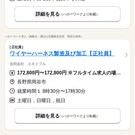
ブランクOK
社会保険制度
研修制度
資格支援
週払い
禁煙・分煙
バイク自転車
車OK
寮・社宅
続きを読む
詳細を見る
（ハローワークより転載）
休日・休暇
土日祝、長期連休あり（年末年始、夏季休暇、ＧＷ） 年間休日1
22日 【祝日の扱い】 祝日休み 【休日出勤】 土曜に時々発生
ハローワーク求人（掲載元：諏訪公共職業安定所 岡谷出張所）
続きを読む
正社員
ワイヤーハーネス製造及び加工【正社員】
合同会社 エネイブル
172,800円〜172,800円 ※フルタイム求人の場合は月額（換算額）、パート求人の場合は時間額を表示しています。
長野県岡谷市
就業時間１ 8時30分〜17時30分
土曜日，日曜日，祝日
詳細を見る
（ハローワークより転載）