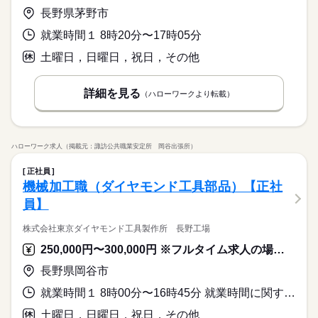
「モクモク作業が好き」 「未経験から挑戦したい」 そんなあな
方式を採用しており、 1人または少人数で作業を進めます。 未
20代・30代・40代・50代男性スタッフ活躍中！
長野県茅野市
その他
業界
たの希望を叶える環境がここにあります！ ★当社の推しポイン
経験の方も大歓迎！ 自分のペースで作業しやすく、 長期で安定
トをご紹介★ ＼豊富な案件から選べる！／ ─────────────
して働きたい方に ぴったりのお仕事です☆ モノづくりや細かい
就業時間１ 8時20分〜17時05分
応募資格
工場・軽作業のお仕事が多数！ たくさんの選択肢から、あなた
続きを読む
作業が好きな方、 ぜひ一緒に働きませんか？
月給 180,000円～
給与
未経験歓迎◎
土曜日，日曜日，祝日，その他
が「本当に働きたい」と 思えるお仕事がきっと見つかります。
詳しい募集要項をすべて見る
学歴不問！
＼カバン1つで新生活へ！／ ───────────── 「寮完備」の
【給与備考】 ■時間外時給 0円 ■休出時給 0円 毎月15日締め、当
シーデーピージャパンで、 新しい毎日をスタートしませんか？
案件もご用意！ 住まいの心配ゼロで、 新しいキャリアをスムー
月25日払い 【交通費備考】 実費支給
お仕事の特徴
「モクモク作業が好き」 「未経験から挑戦したい」 そんなあな
詳細を見る
20代・30代・40代・50代男性スタッフ活躍中！
（ハローワークより転載）
ズに始められます！ ＼安心サポート＆超・充実の福利厚生！／
たの希望を叶える環境がここにあります！ ★当社の推しポイン
応募する
基本特徴
──────────────────― 就業後も手厚くフォローします。
トをご紹介★ ＼豊富な案件から選べる！／ ─────────────
さらに、宿泊・グルメ・ショッピングなど【10万アイテム】が
続きを読む
未経験OK
新卒・第二
40代活躍
50代活躍
人材紹介
工場・軽作業のお仕事が多数！ たくさんの選択肢から、あなた
続きを読む
月給 180,000円～
大幅割引になる特別な福利厚生プログラムも使い放題！ プライ
給与
が「本当に働きたい」と 思えるお仕事がきっと見つかります。
詳しい募集要項をすべて見る
募集条件
ベートの充実度もアップします♪ ＼「オンライン面談」実施中！
ハローワーク求人（掲載元：諏訪公共職業安定所 岡谷出張所）
＼カバン1つで新生活へ！／ ───────────── 「寮完備」の
【給与備考】 ■時間外時給 0円 ■休出時給 0円 毎月15日締め、当
／ ─────────────── ご自宅からスマホで気軽に参加OK！
交通費
主婦・主夫
外国人/留学生
履歴書不要
勤務時間
続きを読む
案件もご用意！ 住まいの心配ゼロで、 新しいキャリアをスムー
月25日払い 【交通費備考】 実費支給
まずは相談だけでも大歓迎です。 あなたの一歩を全力でサポー
正社員
ズに始められます！ ＼安心サポート＆超・充実の福利厚生！／
08：00～17：00 （1）8：00～17：00 【休憩】 60分 【残業】
WEB登録
機械加工職（ダイヤモンド工具部品）【正社
トします！
基本特徴
応募する
──────────────────― 就業後も手厚くフォローします。
月10時間程度
員】
未経験OK
新卒・第二
40代活躍
50代活躍
人材紹介
さらに、宿泊・グルメ・ショッピングなど【10万アイテム】が
就業時間・曜日
続きを読む
大幅割引になる特別な福利厚生プログラムも使い放題！ プライ
募集条件
残20未満
土日祝休
家庭都合休可
シフト勤務
株式会社東京ダイヤモンド工具製作所 長野工場
ベートの充実度もアップします♪ ＼「オンライン面談」実施中！
続きを読む
交通費
主婦・主夫
外国人/留学生
履歴書不要
／ ─────────────── ご自宅からスマホで気軽に参加OK！
働き方・環境
勤務時間
続きを読む
250,000円〜300,000円 ※フルタイム求人の場合は月額（換算額）、パート求人の場合は時間額を表示しています。
まずは相談だけでも大歓迎です。 あなたの一歩を全力でサポー
WEB登録
ブランクOK
社会保険制度
研修制度
資格支援
08：00～17：00 （1）8：00～17：00 【休憩】 60分 【残業】
トします！
就業時間・曜日
長野県岡谷市
休日・休暇
月10時間程度
週払い
禁煙・分煙
バイク自転車
車OK
寮・社宅
残20未満
土日祝休
家庭都合休可
シフト勤務
就業時間１ 8時00分〜16時45分 就業時間に関する特記事項 ＊実働７．６６・・ｈ
土日祝、長期連休あり（年末年始、夏季休暇、ＧＷ） 年間休日1
働き方・環境
22日 【祝日の扱い】 祝日休み 【休日出勤】 土曜に時々発生
土曜日，日曜日，祝日，その他
続きを読む