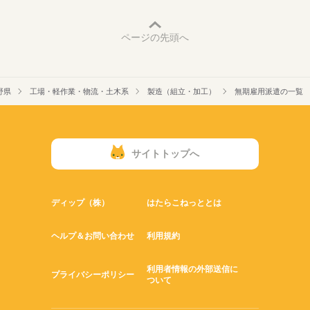
ページの先頭へ
野県
工場・軽作業・物流・土木系
製造（組立・加工）
無期雇用派遣の一覧
サイトトップへ
ディップ（株）
はたらこねっととは
ヘルプ＆お問い合わせ
利用規約
利用者情報の外部送信に
プライバシーポリシー
ついて