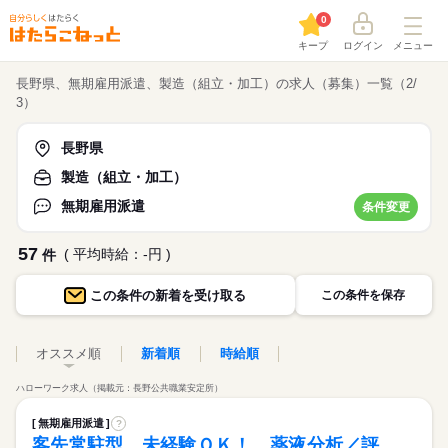
0
キープ
ログイン
メニュー
長野県、無期雇用派遣、製造（組立・加工）の求人（募集）一覧（2/
3）
長野県
製造（組立・加工）
無期雇用派遣
条件変更
57
( 平均時給：-円 )
件
この条件の
新着を受け取る
この条件を保存
オススメ順
新着順
時給順
ハローワーク求人（掲載元：長野公共職業安定所）
無期雇用派遣
?
客先常駐型 未経験ＯＫ！ 薬液分析／評