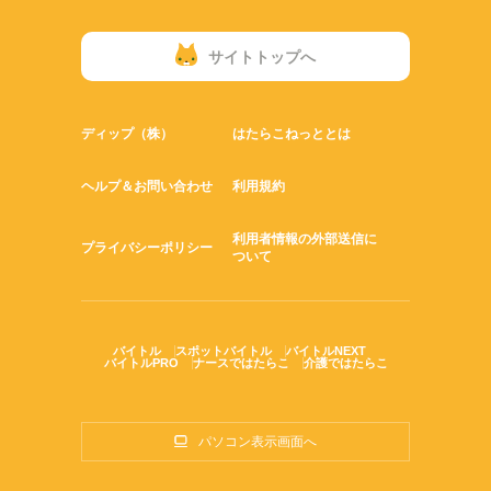
サイトトップへ
ディップ（株）
はたらこねっととは
ヘルプ＆お問い合わせ
利用規約
利用者情報の外部送信に
プライバシーポリシー
ついて
バイトル
スポットバイトル
バイトルNEXT
バイトルPRO
ナースではたらこ
介護ではたらこ
パソコン表示画面へ