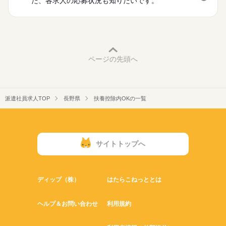
た、各求人の応募状況も知りたいです。
ページの先頭へ
派遣社員求人TOP
長野県
扶養控除内OKの一覧
サイトトップへ
ディップ（株）
はたらこねっととは
ヘルプ＆お問い合わせ
利用規約