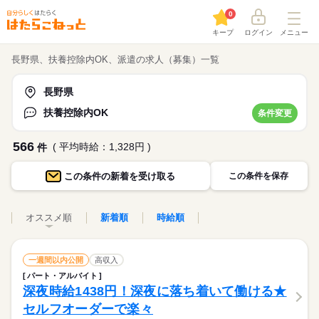
0
キープ
ログイン
メニュー
長野県、扶養控除内OK、派遣の求人（募集）一覧
長野県
扶養控除内OK
条件変更
566
( 平均時給：1,328円 )
件
この条件の
新着を受け取る
この条件を保存
オススメ順
新着順
時給順
一週間以内公開
高収入
パート・アルバイト
深夜時給1438円！深夜に落ち着いて働ける★
セルフオーダーで楽々