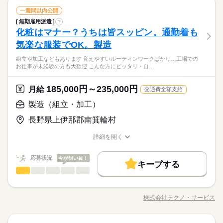
一週間以内公開
無期雇用派遣
?
化粧はマナー？うちは皆スッピン。通勤着も
気楽な服装でOK。製造
組立や加工などもあります 覚えやすいルーティンワークばかり…工場での
お仕事が未経験の方も大歓迎 こんな方にピッタリ・自…
185,000円～235,000円
月給
交通費全額支給
製造（組立・加工）
長野県上伊那郡南箕輪村
詳細を開く
職種/応募資格
お仕事の特徴
給与/時間/休日
応募状況
今が狙い目！
キープする
製造（組立・加工）
職種
男性
女性
男女の割合
＼モノづくり業界でのお仕事／ 仕分けや梱包、包装といった か
んたんなお仕事などが中心。 （そのほか、組立や加工などもあ
株式会社テクノ・サービス
ひとりで
みんなで
仕事の仕方
職種/応募資格
お仕事の特徴
給与/時間/休日
ります！） 覚えやすいルーティンワークばかりなので 未経験の
続きを読む
方もすぐに慣れていきますよ♪ ▼具体的にはこんな感じ！ ・部
品を機械にセットしてボタン操作する ・製品に不備がないか目
続きを読む