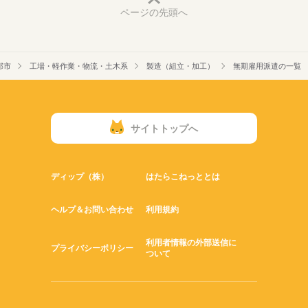
ページの先頭へ
那市
工場・軽作業・物流・土木系
製造（組立・加工）
無期雇用派遣の一覧
サイトトップへ
ディップ（株）
はたらこねっととは
ヘルプ＆お問い合わせ
利用規約
利用者情報の外部送信に
プライバシーポリシー
ついて