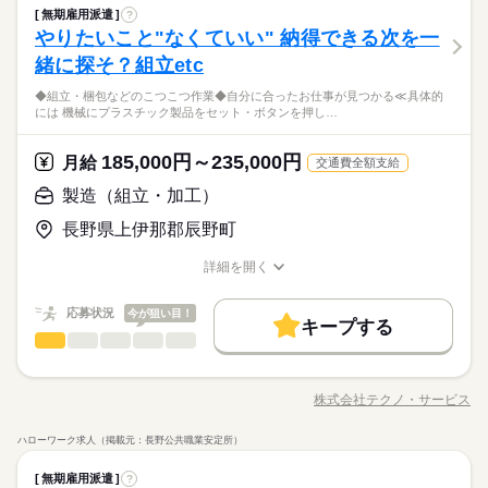
履歴書不要
WEB選考完結
その他
業界
あなたに合う職場を一緒に探します！
働き方・環境
08：30～17：30
無期雇用派遣
?
◆こつこつ系のシンプル作業 ◆もくもくメインのルーティンワ
就業時間・曜日
休日・休暇
やりたいこと"なくていい" 納得できる次を一
※上記はシフトの一例となります。
応募資格
ーク ＼自分に合ったお仕事が見つかります！たとえば…／ ◎組
ブランクOK
産休・育休
社会保険制度
研修制度
残業なし
残10未満
残20未満
10時～出社
ひとりで
みんなで
仕事の仕方
業務上必要がある場合や
立・梱包 →完成品をプチプチなどで包む ◎製品の検品 →傷
＜年間休日125日＞ ◆完全週休2日制（土日休み） ◆祝日 ◆年
緒に探そ？組立etc
＼履歴書・職務経歴書は必要なし／ ◆転職回数・ブランク・社
続きを読む
資格支援
禁煙・分煙
バイク自転車
車OK
配属先の都合により、
がないかチェック ◎部品の加工 →部品をセットして機械のボ
末年始休暇 ※上記は一例です。配属先により 当社の所定休日
16時前退社
土日祝休
会人経験不問 ◆正社員デビュー大歓迎 フリーター・離職中・主
時間帯が変更となる場合があります。
＼未経験OK／「細かい作業が、わりと好きかも」応募の理由
◆組立・梱包などのこつこつ作業◆自分に合ったお仕事が見つかる≪具体的
タンを押す 他にも… ・座って出来る商品の仕分け ・手のひらサ
続きを読む
数と差がある場合は、 差分の調整を年末に行います。
働き方・環境
ルーティン
英語不要
PC不要
電話なし
婦（夫）の方も活躍中です ≪こんな方にぴったり≫ ・正社員と
しずか
にぎやか
職場の様子
には 機械にプラスチック製品をセット・ボタンを押し…
は、それで十分。一人でもくもく、細かい作業に集中する時間
イズの部品の梱包 ・こつこつネジを回す などなど、たくさん。
して安定した働き方がしたい方 ・プラモデルや機械いじりが好
ブランクOK
産休・育休
社会保険制度
研修制度
その他
業界
が好きな方にピッタリ。特別なスキルや経験はいりません。
あなたに合う職場を一緒に探します！
続きを読む
きな方 ・人見知りや話し下手な方も大丈夫です ※定年制度あり
続きを読む
休日・休暇
資格支援
185,000円～235,000円
禁煙・分煙
バイク自転車
車OK
応募資格
月給
（満60歳）
交通費全額支給
＜年間休日125日＞ ◆完全週休2日制（土日休み） ◆祝日 ◆年
ルーティン
英語不要
PC不要
電話なし
＼履歴書・職務経歴書は必要なし／ ◆転職回数・ブランク・社
製造（組立・加工）
お仕事の特徴
月給 185,000円～235,000円
給与
末年始休暇 ※上記は一例です。配属先により 当社の所定休日
会人経験不問 ◆正社員デビュー大歓迎 フリーター・離職中・主
詳しい募集要項をすべて見る
＼未経験OK／「細かい作業が、わりと好きかも」応募の理由
数と差がある場合は、 差分の調整を年末に行います。
基本特徴
長野県上伊那郡辰野町
婦（夫）の方も活躍中です ≪こんな方にぴったり≫ ・正社員と
【給与備考】
は、それで十分。一人でもくもく、細かい作業に集中する時間
して安定した働き方がしたい方 ・プラモデルや機械いじりが好
◆時間外手当あり
無期派遣
未経験OK
新卒・第二
20代活躍
30代活躍
が好きな方にピッタリ。特別なスキルや経験はいりません。
続きを読む
詳細を開く
きな方 ・人見知りや話し下手な方も大丈夫です ※定年制度あり
続きを読む
◆昇給あり（年1回）
職種/応募資格
お仕事の特徴
給与/時間/休日
応募する
募集条件
（満60歳）
応募状況
今が狙い目！
大量募集
交通費
即日スタート
主婦・主夫
続きを読む
キープする
月給 185,000円～235,000円
給与
勤務時間
製造（組立・加工）
職種
詳しい募集要項をすべて見る
履歴書不要
WEB選考完結
男性
女性
男女の割合
基本特徴
【給与備考】
08：30～17：30
◆組立・梱包などのこつこつ作業 ◆自分に合ったお仕事が見つ
無期派遣
未経験OK
新卒・第二
20代活躍
30代活躍
就業時間・曜日
◆時間外手当あり
※上記はシフトの一例となります。
かる ≪具体的には≫ ・機械にプラスチック製品をセット ・ボタ
募集条件
◆昇給あり（年1回）
株式会社テクノ・サービス
ひとりで
みんなで
仕事の仕方
業務上必要がある場合や
残業なし
残10未満
職種/応募資格
残20未満
10時～出社
お仕事の特徴
給与/時間/休日
ンを押して、機械を動かす ・加工された製品を、丁寧に箱にし
応募する
続きを読む
配属先の都合により、
大量募集
交通費
即日スタート
主婦・主夫
まう など、シンプルなものがたくさん。 どれもすぐに覚えられ
16時前退社
土日祝休
ハローワーク求人（掲載元：長野公共職業安定所）
時間帯が変更となる場合があります。
続きを読む
る内容です。 ご希望をお聞きし、 ぴったりなお仕事を一緒に見
続きを読む
しずか
にぎやか
履歴書不要
WEB選考完結
職場の様子
勤務時間
製造（組立・加工）
職種
つけます！ ＼未経験の方が活躍しています／ はじめての方が不
働き方・環境
男性
女性
男女の割合
就業時間・曜日
無期雇用派遣
?
その他
業界