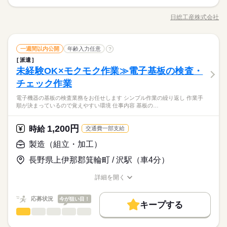
要！≫ お仕事開始日などお気軽にご相談ください※翌月スター
かんたん！温度調節装置の組立業務 ドライバーや工具のカッタ
交通費
即日スタート
履歴書不要
WEB登録
募集条件
未経験OK
新卒・第二
20代活躍
30代活躍
ト希望の方も歓迎！
ー等を使用した組立をメインで行います。 出来たばかりの工場
日総工産株式会社
男性
女性
男女の割合
続きを読む
職種/応募資格
お仕事の特徴
給与/時間/休日
の為キレイな職場です。 【ポイント】 ☆大人気☆日勤案件 募集
交通費
即日スタート
履歴書不要
WEB登録
就業時間・曜日
長期
期間・時間
増により今なら30万円の特典付き！要員充足前に応募くださ
就業時間・曜日
働き方・環境
残20以上
土日祝休
残20以上
土日祝休
い！！ 工場での経験を活かしたい方､新たにチャレンジしてみた
続きを読む
続きを読む
08：30～17：15 【休憩時間備考】 60分 【残業】 多め（月20時
ブランクOK
社会保険制度
制服あり
日払い
製造（組立・加工）
メーカー関連
業界
職種
土曜 日曜 祝日
休日・休暇
い方まで､どちらも活躍出来ます！！ 箕輪・南箕輪・駒ヶ根・宮
一週間以内公開
年齢入力任意
?
間以上） ≪スマホ・PCから24時間いつでも登録OK！履歴書不
低い
高い
働き方・環境
多い年齢層
田・辰野・諏訪圏域にお住まいの皆さま、勤務先へはマイカー
要！≫ お仕事開始日などお気軽にご相談ください※翌月スター
派遣
禁煙・分煙
少人数
英語不要
かんたん！温度調節装置の組立業務 ドライバーや工具のカッタ
土日祝（会社カレンダー）
ブランクOK
社会保険制度
制服あり
日払い
通勤可能！ 就業中は寮費無料！！更に交通費は10万円迄支給通
未経験OK×モクモク作業≫電子基板の検査・
ト希望の方も歓迎！
応募資格
ー等を使用した組立をメインで行います。 出来たばかりの工場
勤距離に応じて支給 例：通勤距離往復20kmの場合⇒20km×出勤
男性
女性
男女の割合
続きを読む
禁煙・分煙
少人数
英語不要
の為キレイな職場です。 【ポイント】 ☆大人気☆日勤案件 募集
チェック作業
未経験歓迎
日数（20日）＝400円/月
増により今なら30万円の特典付き！要員充足前に応募くださ
日勤土日休みの人気のお仕事！未経験大歓迎！
電子機器の基板の検査業務をお任せします シンプル作業の繰り返し 作業手
い！！ 工場での経験を活かしたい方､新たにチャレンジしてみた
続きを読む
寮費無料！！
※習熟期間：約31日
順が決まっているので覚えやすい環境 仕事内容 基板の…
メーカー関連
業界
土曜 日曜 祝日
休日・休暇
い方まで､どちらも活躍出来ます！！ 箕輪・南箕輪・駒ヶ根・宮
男女幅広い年齢層の方が活躍中！
田・辰野・諏訪圏域にお住まいの皆さま、勤務先へはマイカー
交通費は別途10万円まで支給！（規定有）
kkw_hfd2304
土日祝（会社カレンダー）
通勤可能！ 就業中は寮費無料！！更に交通費は10万円迄支給通
1,200円
応募資格
時給
交通費一部支給
勤距離に応じて支給 例：通勤距離往復20kmの場合⇒20km×出勤
未経験歓迎
製造（組立・加工）
日数（20日）＝400円/月
お仕事の特徴
時給 1,350円～
給与
日勤土日休みの人気のお仕事！未経験大歓迎！
詳しい募集要項をすべて見る
寮費無料！！
長野県上伊那郡箕輪町 / 沢駅（車4分）
※習熟期間：約31日
働く人の待遇向上
【月収例】 月収276,768円 時給1350円×8h×20日+残業36h 【交
男女幅広い年齢層の方が活躍中！
通費】 100,000円迄/月（規定あり） kkw_bcov2105
入社祝い金など
交通費は別途10万円まで支給！（規定有）
詳細を開く
kkw_hfd2304
職種/応募資格
お仕事の特徴
給与/時間/休日
応募する
基本特徴
続きを読む
応募状況
今が狙い目！
未経験OK
20代活躍
30代活躍
40代活躍
続きを読む
キープする
時給 1,350円～
給与
製造（組立・加工）
職種
詳しい募集要項をすべて見る
低い
高い
多い年齢層
募集条件
働く人の待遇向上
基本特徴
入社祝い金など
【月収例】 月収276,768円 時給1350円×8h×20日+残業36h 【交
電子機器の基板の検査業務をお任せします。 ♪シンプル作業の繰