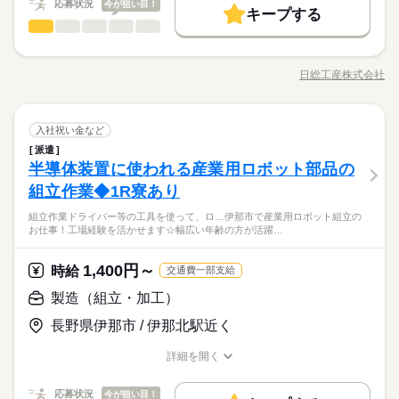
応募状況
今が狙い目！
未経験OK
新卒・第二
20代活躍
30代活躍
40代活躍
場見学！ ★交通費上限3万円！業界トップクラス！ ※エリア・
続きを読む
キープする
08：30～17：30 【休憩時間備考】 80分 【残業】 多め（月20時
応募する
製造（組立・加工）
就業先による ※全て規定・支払条件有 ※規定・支払条件有 kkw
職種
間以上） ≪スマホ・PCから24時間いつでも登録OK！履歴書不
低い
高い
多い年齢層
募集条件
働く人の待遇向上
基本特徴
給与UP
_bcov2106 kkw_220520mlmg
続きを読む
要！≫ お仕事開始日などお気軽にご相談ください※翌月スター
ドライバーや工具のカッター等を使用した作業 かんたん！温度
即日スタート
履歴書不要
WEB登録
未経験OK
新卒・第二
20代活躍
30代活躍
40代活躍
ト希望の方も歓迎！
調節装置の組立業務 出来たばかりの工場の為、綺麗な職場です
日総工産株式会社
男性
女性
男女の割合
続きを読む
募集条件
職種/応募資格
お仕事の特徴
給与/時間/休日
【ポイント】 工場ワークが初めての方必見！綺麗な工場で働き
即日スタート
履歴書不要
WEB登録
就業時間・曜日
長期
期間・時間
ませんか？ ものづくりにチャレンジしてみたい方・経験を活か
就業時間・曜日
働き方・環境
残20以上
土日祝休
残20以上
土日祝休
したい方・どちらも大歓迎！！ 箕輪・南箕輪・駒ヶ根・宮田・
続きを読む
続きを読む
08：30～17：30 【休憩時間備考】 80分 【残業】 多め（月20時
ブランクOK
社会保険制度
日払い
禁煙・分煙
製造（組立・加工）
メーカー関連
業界
職種
土曜 日曜 祝日
休日・休暇
辰野・諏訪圏域お住まいの皆様、勤務先へはマイカー通勤可
入社祝い金など
間以上） ≪スマホ・PCから24時間いつでも登録OK！履歴書不
低い
高い
働き方・環境
多い年齢層
能！ 工場駐車場は無料！通勤距離に応じたガソリン代支給しま
要！≫ お仕事開始日などお気軽にご相談ください※翌月スター
派遣
英語不要
ドライバーや工具のカッター等を使用した作業 かんたん！温度
土日祝（会社カレンダー）
ブランクOK
社会保険制度
日払い
禁煙・分煙
す！（往復km×10円×出勤日数） 電車通勤の場合は1か月分の定
半導体装置に使われる産業用ロボット部品の
ト希望の方も歓迎！
応募資格
調節装置の組立業務 出来たばかりの工場の為、綺麗な職場です
期代支給☆交通費は上限10万円まで！ また入寮者は就業中ずっ
男性
女性
男女の割合
続きを読む
英語不要
【ポイント】 工場ワークが初めての方必見！綺麗な工場で働き
組立作業◆1R寮あり
未経験歓迎
と寮費無料！！嬉しい！
ませんか？ ものづくりにチャレンジしてみたい方・経験を活か
☆人気案件で今なら30万の特典付き☆日勤土日休みの人気のお
組立作業ドライバー等の工具を使って、ロ…伊那市で産業用ロボット組立の
したい方・どちらも大歓迎！！ 箕輪・南箕輪・駒ヶ根・宮田・
続きを読む
仕事！
※習熟期間：約31日
お仕事！工場経験を活かせます☆幅広い年齢の方が活躍…
メーカー関連
業界
土曜 日曜 祝日
休日・休暇
辰野・諏訪圏域お住まいの皆様、勤務先へはマイカー通勤可
未経験大歓迎！寮費無料！！
能！ 工場駐車場は無料！通勤距離に応じたガソリン代支給しま
交通費は別途10万円まで支給！（規定有）
kkw_hfd2304
土日祝（会社カレンダー）
す！（往復km×10円×出勤日数） 電車通勤の場合は1か月分の定
来場不要のWEB面接を土日も実施中！
1,400円～
応募資格
時給
交通費一部支給
期代支給☆交通費は上限10万円まで！ また入寮者は就業中ずっ
未経験歓迎
製造（組立・加工）
と寮費無料！！嬉しい！
時給 1,350円～
給与
☆人気案件で今なら30万の特典付き☆日勤土日休みの人気のお
詳しい募集要項をすべて見る
お仕事の特徴
仕事！
長野県伊那市 / 伊那北駅近く
※習熟期間：約31日
【月収例】 月収275,080円 時給1350円×8h×20日+残業35h 【交
未経験大歓迎！寮費無料！！
働く人の待遇向上
通費】 100,000円迄/月（規定あり） kkw_bcov2105 kkw_bcov21
交通費は別途10万円まで支給！（規定有）
詳細を開く
kkw_hfd2304
06
給与UP
入社祝い金など
職種/応募資格
お仕事の特徴
給与/時間/休日
応募する
来場不要のWEB面接を土日も実施中！
基本特徴
続きを読む
応募状況
今が狙い目！