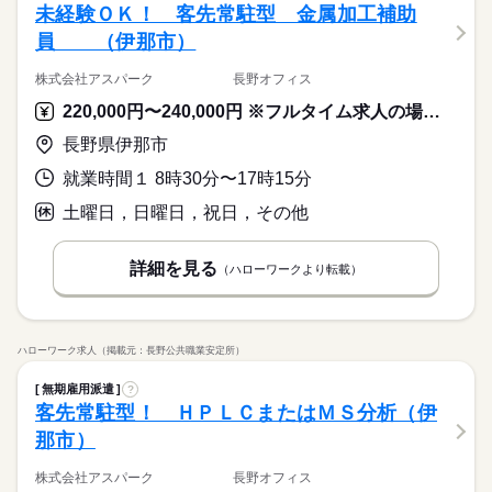
安にならないよう、 しっかりと時間をとって研修を行います。
08：30～17：30
◆組立・梱包などのこつこつ作業 ◆自分に合ったお仕事が見つ
未経験ＯＫ！ 客先常駐型 金属加工補助
ブランクOK
産休・育休
社会保険制度
研修制度
残業なし
残10未満
残20未満
10時～出社
休日・休暇
分からないことはすぐに聞ける 環境ですのでご安心ください。
※上記はシフトの一例となります。
応募資格
かる ≪具体的には≫ ・機械にプラスチック製品をセット ・ボタ
員 （伊那市）
ひとりで
みんなで
資格支援
禁煙・分煙
バイク自転車
車OK
仕事の仕方
業務上必要がある場合や
ンを押して、機械を動かす ・加工された製品を、丁寧に箱にし
＜年間休日125日＞ ◆完全週休2日制（土日休み） ◆祝日 ◆年
16時前退社
土日祝休
＼履歴書・職務経歴書は必要なし／ ◆転職回数・ブランク・社
続きを読む
配属先の都合により、
まう など、シンプルなものがたくさん。 どれもすぐに覚えられ
末年始休暇 ※上記は一例です。配属先により 当社の所定休日
働き方・環境
ルーティン
英語不要
PC不要
電話なし
会人経験不問 ◆正社員デビュー大歓迎 フリーター・離職中・主
株式会社アスパーク 長野オフィス
時間帯が変更となる場合があります。
＼履歴書不要／相談のみもOK！事前見学で職場の雰囲気を見て
る内容です。 ご希望をお聞きし、 ぴったりなお仕事を一緒に見
続きを読む
数と差がある場合は、 差分の調整を年末に行います。
婦（夫）の方も活躍中です ≪こんな方にぴったり≫ ・正社員と
しずか
にぎやか
職場の様子
ブランクOK
産休・育休
社会保険制度
研修制度
「ここなら」と納得してから決められるので安心◎やりたいこ
つけます！ ＼未経験の方が活躍しています／ はじめての方が不
220,000円〜240,000円 ※フルタイム求人の場合は月額（換算額）、パート求人の場合は時間額を表示しています。
して安定した働き方がしたい方 ・プラモデルや機械いじりが好
その他
業界
となくても大丈夫。まずは肩の力を抜いてお話ししましょう。
安にならないよう、 しっかりと時間をとって研修を行います。
続きを読む
資格支援
禁煙・分煙
バイク自転車
車OK
きな方 ・人見知りや話し下手な方も大丈夫です ※定年制度あり
続きを読む
長野県伊那市
休日・休暇
分からないことはすぐに聞ける 環境ですのでご安心ください。
応募資格
（満60歳）
ルーティン
英語不要
PC不要
電話なし
＜年間休日125日＞ ◆完全週休2日制（土日休み） ◆祝日 ◆年
就業時間１ 8時30分〜17時15分
＼履歴書・職務経歴書は必要なし／ ◆転職回数・ブランク・社
お仕事の特徴
月給 185,000円～235,000円
給与
末年始休暇 ※上記は一例です。配属先により 当社の所定休日
会人経験不問 ◆正社員デビュー大歓迎 フリーター・離職中・主
詳しい募集要項をすべて見る
土曜日，日曜日，祝日，その他
＼履歴書不要／相談のみもOK！事前見学で職場の雰囲気を見て
数と差がある場合は、 差分の調整を年末に行います。
基本特徴
婦（夫）の方も活躍中です ≪こんな方にぴったり≫ ・正社員と
【給与備考】
「ここなら」と納得してから決められるので安心◎やりたいこ
して安定した働き方がしたい方 ・プラモデルや機械いじりが好
◆時間外手当あり
無期派遣
未経験OK
新卒・第二
20代活躍
30代活躍
となくても大丈夫。まずは肩の力を抜いてお話ししましょう。
続きを読む
きな方 ・人見知りや話し下手な方も大丈夫です ※定年制度あり
続きを読む
◆昇給あり（年1回）
詳細を見る
（ハローワークより転載）
応募する
募集条件
（満60歳）
大量募集
交通費
即日スタート
主婦・主夫
続きを読む
月給 185,000円～235,000円
給与
勤務時間
詳しい募集要項をすべて見る
履歴書不要
WEB選考完結
基本特徴
ハローワーク求人（掲載元：長野公共職業安定所）
【給与備考】
08：30～17：30
無期派遣
未経験OK
新卒・第二
20代活躍
30代活躍
就業時間・曜日
◆時間外手当あり
※上記はシフトの一例となります。
無期雇用派遣
?
募集条件
◆昇給あり（年1回）
業務上必要がある場合や
残業なし
残10未満
残20未満
10時～出社
応募する
客先常駐型！ ＨＰＬＣまたはＭＳ分析（伊
配属先の都合により、
大量募集
交通費
即日スタート
主婦・主夫
16時前退社
土日祝休
那市）
時間帯が変更となる場合があります。
続きを読む
履歴書不要
WEB選考完結
勤務時間
働き方・環境
就業時間・曜日
株式会社アスパーク 長野オフィス
08：30～17：30