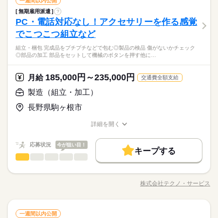
製造（組立・加工）
職種
つけます！ ＼未経験の方が活躍しています／ はじめての方が不
一週間以内公開
男性
女性
男女の割合
履歴書不要
WEB選考完結
その他
業界
安にならないよう、 しっかりと時間をとって研修を行います。
働き方・環境
08：30～17：30
無期雇用派遣
?
◆組立・梱包などのこつこつ作業 ◆自分に合ったお仕事が見つ
就業時間・曜日
休日・休暇
分からないことはすぐに聞ける 環境ですのでご安心ください。
PC・電話対応なし！アクセサリーを作る感覚
※上記はシフトの一例となります。
応募資格
かる ≪具体的には≫ ・機械にプラスチック製品をセット ・ボタ
ブランクOK
産休・育休
社会保険制度
研修制度
残業なし
残10未満
残20未満
10時～出社
ひとりで
みんなで
仕事の仕方
業務上必要がある場合や
ンを押して、機械を動かす ・加工された製品を、丁寧に箱にし
＜年間休日125日＞ ◆完全週休2日制（土日休み） ◆祝日 ◆年
でこつこつ組立など
＼履歴書・職務経歴書は必要なし／ ◆転職回数・ブランク・社
続きを読む
資格支援
禁煙・分煙
バイク自転車
車OK
配属先の都合により、
まう など、シンプルなものがたくさん。 どれもすぐに覚えられ
末年始休暇 ※上記は一例です。配属先により 当社の所定休日
16時前退社
土日祝休
会人経験不問 ◆正社員デビュー大歓迎 フリーター・離職中・主
時間帯が変更となる場合があります。
＼履歴書不要／コツコツ経験値を貯めるようなシンプル作業。
組立・梱包 完成品をプチプチなどで包む◎製品の検品 傷がないかチェック
る内容です。 ご希望をお聞きし、 ぴったりなお仕事を一緒に見
続きを読む
数と差がある場合は、 差分の調整を年末に行います。
働き方・環境
ルーティン
英語不要
PC不要
電話なし
婦（夫）の方も活躍中です ≪こんな方にぴったり≫ ・正社員と
しずか
にぎやか
職場の様子
◎部品の加工 部品をセットして機械のボタンを押す他に…
でも、その一つひとつを、私たちはしっかり評価＆お給料とし
つけます！ ＼未経験の方が活躍しています／ はじめての方が不
して安定した働き方がしたい方 ・プラモデルや機械いじりが好
ブランクOK
産休・育休
社会保険制度
研修制度
その他
業界
て還元します。土日祝休みでメリハリをつけながら安定して働
安にならないよう、 しっかりと時間をとって研修を行います。
続きを読む
きな方 ・人見知りや話し下手な方も大丈夫です ※定年制度あり
続きを読む
き続けることができますよ。
休日・休暇
分からないことはすぐに聞ける 環境ですのでご安心ください。
資格支援
185,000円～235,000円
禁煙・分煙
バイク自転車
車OK
応募資格
月給
（満60歳）
交通費全額支給
＜年間休日125日＞ ◆完全週休2日制（土日休み） ◆祝日 ◆年
ルーティン
英語不要
PC不要
電話なし
＼履歴書・職務経歴書は必要なし／ ◆転職回数・ブランク・社
製造（組立・加工）
月給 185,000円～235,000円
給与
末年始休暇 ※上記は一例です。配属先により 当社の所定休日
会人経験不問 ◆正社員デビュー大歓迎 フリーター・離職中・主
詳しい募集要項をすべて見る
お仕事の特徴
＼履歴書不要／コツコツ経験値を貯めるようなシンプル作業。
数と差がある場合は、 差分の調整を年末に行います。
長野県駒ヶ根市
婦（夫）の方も活躍中です ≪こんな方にぴったり≫ ・正社員と
【給与備考】
でも、その一つひとつを、私たちはしっかり評価＆お給料とし
基本特徴
して安定した働き方がしたい方 ・プラモデルや機械いじりが好
◆時間外手当あり
て還元します。土日祝休みでメリハリをつけながら安定して働
続きを読む
詳細を開く
きな方 ・人見知りや話し下手な方も大丈夫です ※定年制度あり
続きを読む
◆昇給あり（年1回）
無期派遣
未経験OK
新卒・第二
20代活躍
30代活躍
き続けることができますよ。
職種/応募資格
お仕事の特徴
給与/時間/休日
応募する
（満60歳）
募集条件
応募状況
今が狙い目！
キープする
月給 185,000円～235,000円
給与
大量募集
交通費
即日スタート
主婦・主夫
勤務時間
続きを読む
製造（組立・加工）
職種
詳しい募集要項をすべて見る
男性
女性
男女の割合
【給与備考】
08：30～17：30
履歴書不要
WEB選考完結
基本特徴
◆こつこつ系のシンプル作業 ◆もくもくメインのルーティンワ
◆時間外手当あり
※上記はシフトの一例となります。
ーク ＼自分に合ったお仕事が見つかります！たとえば…／ ◎組
無期派遣
未経験OK
新卒・第二
20代活躍
30代活躍
就業時間・曜日
◆昇給あり（年1回）
株式会社テクノ・サービス
ひとりで
みんなで
仕事の仕方
業務上必要がある場合や
職種/応募資格
お仕事の特徴
給与/時間/休日
立・梱包 →完成品をプチプチなどで包む ◎製品の検品 →傷
応募する
募集条件
続きを読む
配属先の都合により、
残業なし
残10未満
残20未満
10時～出社
がないかチェック ◎部品の加工 →部品をセットして機械のボ
時間帯が変更となる場合があります。
大量募集
交通費
即日スタート
主婦・主夫
タンを押す 他にも… ・座って出来る商品の仕分け ・手のひらサ
続きを読む
しずか
にぎやか
16時前退社
土日祝休
職場の様子
勤務時間
続きを読む
製造（組立・加工）
職種
イズの部品の梱包 ・こつこつネジを回す などなど、たくさん。
一週間以内公開
男性
女性
男女の割合