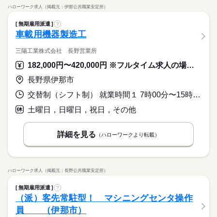
ハローワーク求人（掲載元：伊那公共職業安定所）
無期雇用派遣
?
車載用機器製造工
三陽工業株式会社 長野営業所
182,000円〜420,000円 ※フルタイム求人の場合は月額（換算額）、パート求人の場合は時間額を表示しています。
長野県伊那市
交替制（シフト制） 就業時間１ 7時00分〜15時30分 就業時間２ 15時00分〜23時30分 就業時間３ 23時00分〜7時30分 又は 8時45分〜17時30分の時間の間の8時間程度
土曜日，日曜日，祝日，その他
詳細を見る
（ハローワークより転載）
ハローワーク求人（掲載元：長野公共職業安定所）
無期雇用派遣
?
（派）客先常駐型！ マシニングセンタ操作
員 （伊那市）