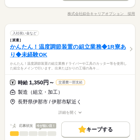
応募する
長期
期間・時間
【業務内容詳細】ポンプの製造・ポンプの洗浄して、分解・ポ
交通費
勤務地固定
履歴書不要
WEB登録
50代活躍
土日祝（企業カレンダーあり）
ンプの組立【取扱製品情報】真空ポンプ ≪残業で稼げる≫ 高収
【1】09：00～15：00
募集条件
株式会社綜合キャリアオプション 採用
交通費
勤務地固定
男性
履歴書不要
WEB登録
女性
男女の割合
就業時間・曜日
職種/応募資格
お仕事の特徴
給与/時間/休日
入を希望される方にオススメ。 残業は月20時間以上あります♪
続きを読む
※表記のうち実働5時間10分です。
就業時間・曜日
≪土日祝休のお仕事≫ 家族や友人と一緒にプライベート満喫！
残10未満
残20未満
1日7h以下
土日祝休
≪ヘアカラーOKで自由な雰囲気の職場≫ 明るすぎたり奇抜でな
続きを読む
残10未満
残20未満
1日7h以下
土日祝休
働き方・環境
製造（組立・加工）
その他
業界
職種
ければ基本的に自由！ （規定有）≪機能的な制服アリ≫ 制服が
入社祝い金など
働き方・環境
低い
高い
多い年齢層
土曜 日曜 祝日
休日・休暇
あるので、毎日の服装の悩み解消♪ ≪未経験でも活躍できる≫
派遣
ブランクOK
産休・育休
社会保険制度
研修制度
【業務内容詳細】ポンプの製造・ポンプの洗浄して、分解・ポ
ブランクOK
産休・育休
社会保険制度
研修制度
土日祝（企業カレンダーあり）
新しいことにチャレンジするのは不安だけど、しっかり働く環
かんたん！温度調節装置の組立業務◆1R寮あ
応募資格
ンプの組立【取扱製品情報】真空ポンプ ≪残業で稼げる≫ 高収
制服あり
禁煙・分煙
バイク自転車
車OK
社員食堂
境が整っています！ イチからスキルUP・ステップUP目指して
男性
女性
男女の割合
制服あり
禁煙・分煙
バイク自転車
車OK
社員食堂
入を希望される方にオススメ。 残業は月20時間以上あります♪
り◆未経験OK
◆未経験OK！
いきましょう！
派遣活躍中
英語不要
≪土日祝休のお仕事≫ 家族や友人と一緒にプライベート満喫！
【未経験者カンゲイ♪】ウレシイ☆土日祝休♪収入重視派さん
派遣活躍中
英語不要
かんたん！温度調節装置の組立業務ドライバーや工具のカッター等を使用し
≪ヘアカラーOKで自由な雰囲気の職場≫ 明るすぎたり奇抜でな
続きを読む
に！残業20H以上！！
た組立をメインで行います。出来たばかりの工場の為キ…
その他
業界
ければ基本的に自由！ （規定有）≪機能的な制服アリ≫ 制服が
★日払いOK！即払いのオシゴトも！来社登録は不要★交通費上
時給 1,400円～
給与
あるので、毎日の服装の悩み解消♪ ≪未経験でも活躍できる≫
詳しい募集要項をすべて見る
限3万円★※規定・支払条件有
≪当社の就業3大メリット！！≫ ★ 友人紹介した方、された方
新しいことにチャレンジするのは不安だけど、しっかり働く環
1,350円～
応募資格
時給
交通費一部支給
の両方に【3万円】プレゼント！ ★来社不要！ノンストップで職
境が整っています！ イチからスキルUP・ステップUP目指して
◆未経験OK！
製造（組立・加工）
場見学！ ★交通費上限3万円！業界トップクラス！ ※エリア・
いきましょう！
お仕事の特徴
応募する
【未経験者カンゲイ♪】ウレシイ☆土日祝休♪収入重視派さん
就業先による ※全て規定・支払条件有 ※規定・支払条件有 kkw
に！残業20H以上！！
長野県伊那市 / 伊那市駅近く
働く人の待遇向上
_bcov2106 kkw_220520mlmg
続きを読む
★日払いOK！即払いのオシゴトも！来社登録は不要★交通費上
時給 1,400円～
給与
給与UP
詳しい募集要項をすべて見る
限3万円★※規定・支払条件有
詳細を開く
職種/応募資格
≪当社の就業3大メリット！！≫ ★ 友人紹介した方、された方
お仕事の特徴
給与/時間/休日
基本特徴
長期
期間・時間
の両方に【3万円】プレゼント！ ★来社不要！ノンストップで職
応募状況
今が狙い目！
未経験OK
新卒・第二
20代活躍
30代活躍
場見学！ ★交通費上限3万円！業界トップクラス！ ※エリア・
続きを読む
キープする
08：30～17：15 【休憩時間備考】 60分 【残業】 多め（月20時
応募する
製造（組立・加工）
就業先による ※全て規定・支払条件有 ※規定・支払条件有 kkw
職種
間以上） ≪スマホ・PCから24時間いつでも登録OK！履歴書不
低い
高い
多い年齢層
募集条件
働く人の待遇向上
基本特徴
給与UP
_bcov2106 kkw_220520mlmg
続きを読む