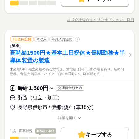
時給 1,400円～
給与
製造（組立・加工）
職種
詳しい募集要項をすべて見る
低い
高い
多い年齢層
募集条件
働く人の待遇向上
基本特徴
入社祝い金など
【月収例】 月収259,000円 時給1400円×8h×20日+残業20h 【交
【業務内容詳細】大豆の仕込み作業。 （高野豆腐原料）機械で
1ヵ月～3ヵ月
期間・時間
通費】 100,000円迄/月（規定あり） kkw_bcov2105
大量募集
交通費
履歴書不要
WEB登録
募集条件
未経験OK
20代活躍
30代活躍
40代活躍
の大豆の計量作業、洗浄、大豆を水につける作業を行っていた
株式会社綜合キャリアオプション 採用
男性
女性
男女の割合
［1］08：20～17：20 稼働時間8h（休憩1h） ■残業平均：1h/日
職種/応募資格
お仕事の特徴
給与/時間/休日
だきます。 簡単な機械操作をしたり、大豆の清掃作業を行いま
応募する
WEB選考完結
大量募集
交通費
履歴書不要
WEB登録
■シフト：日勤 ●友人紹介制度実施中 …紹介した方に3万円を支
す。 【取扱製品情報】大豆、高野豆腐 ≪適度な残業でお給料U
続きを読む
WEB選考完結
就業時間・曜日
給します。 ※1ヵ月在籍が条件となります ※派遣のお仕事が対
P≫ 残業は月20時間未満で、ほどよく稼げます♪ ≪機能的な制
続きを読む
続きを読む
就業時間・曜日
働き方・環境
象となります
製造（組立・加工）
その他
業界
職種
残20以上
服アリ≫ 制服があるので、毎日の服装の悩み解消♪ ≪未経験で
3日以内公開
高収入
年齢入力任意
?
残20以上
低い
高い
多い年齢層
続きを読む
も活躍できる≫ 新しいことにチャレンジするのは不安だけど、
派遣
社会保険制度
制服あり
禁煙・分煙
バイク自転車
【業務内容詳細】大豆の仕込み作業。 （高野豆腐原料）機械で
1ヵ月～3ヵ月
期間・時間
働き方・環境
しっかり働く環境が整っています！ イチからスキルUP・ステッ
高時給1500円★基本土日祝休★長期勤務★半
応募資格
の大豆の計量作業、洗浄、大豆を水につける作業を行っていた
車OK
寮・社宅
まかない
社員食堂
プUP目指していきましょう！ ≪自分に合った期間で働ける≫
男性
女性
男女の割合
［1］08：20～17：20 稼働時間8h（休憩1h） ■残業平均：1h/日
社会保険制度
制服あり
禁煙・分煙
バイク自転車
だきます。 簡単な機械操作をしたり、大豆の清掃作業を行いま
導体装置の製造
◆未経験OK！
土曜 日曜
休日・休暇
福利厚生が整った派遣のお仕事です！
■シフト：日勤 ●友人紹介制度実施中 …紹介した方に3万円を支
す。 【取扱製品情報】大豆、高野豆腐 ≪適度な残業でお給料U
【未経験OK！】程よく残業で収入にプラス♪
車OK
寮・社宅
まかない
社員食堂
給します。 ※1ヵ月在籍が条件となります ※派遣のお仕事が対
未経験OK！組立経験のある方尚良。繁忙期は休日出勤の場合あり。短時間
P≫ 残業は月20時間未満で、ほどよく稼げます♪ ≪機能的な制
続きを読む
５勤２休（土日）
★日払いOK！即払いのオシゴトも！来社登録は不要★交通費上
勤務。食堂完備◎車・バイク・自転車通勤OK、駐車場も完…
象となります
その他
業界
服アリ≫ 制服があるので、毎日の服装の悩み解消♪ ≪未経験で
限3万円★※規定・支払条件有
時給 1,180円～
給与
続きを読む
も活躍できる≫ 新しいことにチャレンジするのは不安だけど、
詳しい募集要項をすべて見る
≪当社の就業3大メリット！！≫ ★ 友人紹介した方、された方
しっかり働く環境が整っています！ イチからスキルUP・ステッ
1,500円～
応募資格
時給
交通費全額支給
の両方に【3万円】プレゼント！ ★来社不要！ノンストップで職
プUP目指していきましょう！ ≪自分に合った期間で働ける≫
お仕事の特徴
◆未経験OK！
製造（組立・加工）
場見学！ ★交通費上限3万円！業界トップクラス！ ※エリア・
土曜 日曜
休日・休暇
福利厚生が整った派遣のお仕事です！
応募する
【未経験OK！】程よく残業で収入にプラス♪
働く人の待遇向上
就業先による ※全て規定・支払条件有 ※規定・支払条件有 kkw
５勤２休（土日）
★日払いOK！即払いのオシゴトも！来社登録は不要★交通費上
長野県伊那市 / 伊那北駅（車18分）
_bcov2106 kkw_220520mlmg
続きを読む
給与UP
限3万円★※規定・支払条件有
時給 1,180円～
給与
詳しい募集要項をすべて見る
詳細を開く
基本特徴
職種/応募資格
≪当社の就業3大メリット！！≫ ★ 友人紹介した方、された方
お仕事の特徴
給与/時間/休日
長期
期間・時間
未経験OK
新卒・第二
20代活躍
30代活躍
40代活躍
の両方に【3万円】プレゼント！ ★来社不要！ノンストップで職
続きを読む
応募状況
今が狙い目！
場見学！ ★交通費上限3万円！業界トップクラス！ ※エリア・
キープする
02：30～11：30 10：00～19：00 【休憩時間備考】 60分、60分
応募する
募集条件
働く人の待遇向上
基本特徴
給与UP
製造（組立・加工）
職種