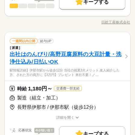
キープする
時給 1,350円～
給与
未経験OK
20代活躍
30代活躍
40代活躍
製造（組立・加工）
職種
詳しい募集要項をすべて見る
続きを読む
低い
高い
多い年齢層
【月収例】 月収275,080円 時給1350円×8h×20日+残業35h 【交
半導体装置に使われる産業用ロボット部品の組立作業 ドライバ
募集条件
働く人の待遇向上
基本特徴
1ヵ月～3ヵ月
期間・時間
給与UP
入社祝い金など
通費】 100,000円迄/月（規定あり） kkw_bcov2105 kkw_bcov21
ー等の工具を使って、ロボットアームを組み立てるお仕事で
06
大量募集
交通費
履歴書不要
WEB登録
募集条件
日総工産株式会社
男性
女性
男女の割合
未経験OK
20代活躍
30代活躍
40代活躍
［1］08：30～17：30 稼働時間8h（休憩1h） ■残業平均：2h/日
職種/応募資格
お仕事の特徴
給与/時間/休日
す。 一部部品には10kg～15kgの重量がありますが、取り扱いは
応募する
■シフト：日勤 ●友人紹介制度実施中 …紹介した方に3万円を支
一日5回以下で 常時の扱いはありません！クリーンルーム内での
WEB選考完結
大量募集
交通費
履歴書不要
WEB登録
続きを読む
給します。 ※1ヵ月在籍が条件となります ※派遣のお仕事が対
お仕事です。 【ポイント】 【復活！！】9月入社の方☆e-ギフ
続きを読む
WEB選考完結
就業時間・曜日
象となります
製造（組立・加工）
メーカー関連
業界
職種
ト5万円を長野全域でキャンペーン中！！ e-ギフトはアマゾンギ
一週間以内公開
給与UP
続きを読む
低い
高い
多い年齢層
就業時間・曜日
働き方・環境
続きを読む
残20以上
フトカード・PayPay等の電子マネーでご利用可能です！ その中
残20以上
派遣
半導体装置に使われる産業用ロボット部品の組立作業 ドライバ
1ヵ月～3ヵ月
期間・時間
でもセブン銀行なら現金へ換金可能です♪ 長野県伊那市で産業用
出社はのんびり/高野豆腐原料の大豆計量・洗
応募資格
社会保険制度
制服あり
禁煙・分煙
バイク自転車
ー等の工具を使って、ロボットアームを組み立てるお仕事で
働き方・環境
ロボット組立のお仕事！工場経験を活かせます☆ 幅広い年齢の
男性
女性
男女の割合
［1］08：30～17：30 稼働時間8h（休憩1h） ■残業平均：2h/日
す。 一部部品には10kg～15kgの重量がありますが、取り扱いは
浄仕込み/日払いOK
【活かせるスキル】
車OK
寮・社宅
まかない
社員食堂
土曜 日曜
休日・休暇
方が活躍中！作業は一人で黙々極められちゃいます！
■シフト：日勤 ●友人紹介制度実施中 …紹介した方に3万円を支
社会保険制度
制服あり
禁煙・分煙
バイク自転車
一日5回以下で 常時の扱いはありません！クリーンルーム内での
日勤のみで生活リズム安定◎土日休みでプライベート充実♪
ピッキング業務、図面が見られる
給します。 ※1ヵ月在籍が条件となります ※派遣のお仕事が対
駅情報詳細】伊那市駅から徒歩12分 当社の就業3大メリット 友人紹介した
お仕事です。 【ポイント】 【復活！！】9月入社の方☆e-ギフ
続きを読む
５勤２休（土日）
50代まで幅広い年齢の方が活躍中☆彡
未経験歓迎
車OK
寮・社宅
まかない
社員食堂
方、された方の両方に【3万円】プレゼント 来社不要！ノ…
象となります
メーカー関連
業界
ト5万円を長野全域でキャンペーン中！！ e-ギフトはアマゾンギ
事前の工場見学で安心して就業できる☆
続きを読む
フトカード・PayPay等の電子マネーでご利用可能です！ その中
地元民歓迎♪マイカー通勤可能！
※習熟期間：約31日
でもセブン銀行なら現金へ換金可能です♪ 長野県伊那市で産業用
1,180円～
応募資格
時給
交通費一部支給
ロボット組立のお仕事！工場経験を活かせます☆ 幅広い年齢の
【活かせるスキル】
製造（組立・加工）
土曜 日曜
休日・休暇
方が活躍中！作業は一人で黙々極められちゃいます！
お仕事の特徴
時給 1,400円～
給与
日勤のみで生活リズム安定◎土日休みでプライベート充実♪
ピッキング業務、図面が見られる
詳しい募集要項をすべて見る
５勤２休（土日）
50代まで幅広い年齢の方が活躍中☆彡
長野県伊那市 / 伊那市駅（徒歩12分）
未経験歓迎
働く人の待遇向上
【月収例】 月収259,000円 時給1400円×8h×20日+残業20h 【交
事前の工場見学で安心して就業できる☆
通費】 100,000円迄/月（規定あり） kkw_bcov2105
入社祝い金など
地元民歓迎♪マイカー通勤可能！
詳細を開く
※習熟期間：約31日
職種/応募資格
お仕事の特徴
給与/時間/休日
応募する
基本特徴
続きを読む
応募状況
今が狙い目！
未経験OK
20代活躍
30代活躍
40代活躍
続きを読む
キープする