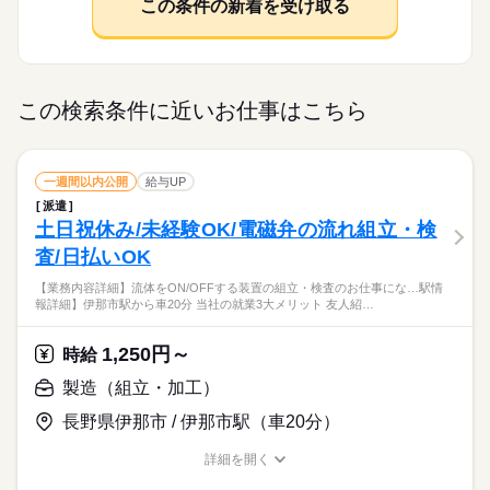
この条件の新着を受け取る
この検索条件に近いお仕事はこちら
一週間以内公開
給与UP
派遣
土日祝休み/未経験OK/電磁弁の流れ組立・検
査/日払いOK
【業務内容詳細】流体をON/OFFする装置の組立・検査のお仕事にな…駅情
報詳細】伊那市駅から車20分 当社の就業3大メリット 友人紹…
1,250円～
時給
製造（組立・加工）
長野県伊那市 / 伊那市駅（車20分）
詳細を開く
職種/応募資格
お仕事の特徴
給与/時間/休日