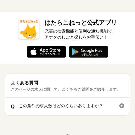
応募する
6：00 稼働時間8h（休憩1h） ［3］11：00～20：00 稼働時間8h
WEB選考完結
大量募集
交通費
履歴書不要
WEB登録
続きを読む
（休憩1h） ［4］21：30～06：30 稼働時間8h（休憩1h） ■残業
WEB選考完結
就業時間・曜日
平均：1h/日 ■シフト：日勤 ［1］通常勤務の時間帯 ［2］～
続きを読む
就業時間・曜日
働き方・環境
［4］は工程により時間帯が異なる。（他も多数あり相談可）基
はたらこねっと公式アプリ
続きを読む
残20以上
残20以上
1ヵ月～3ヵ月
期間・時間
本は１つの時間帯にて就業 ●友人紹介制度実施中 …紹介した方
社会保険制度
制服あり
禁煙・分煙
バイク自転車
充実の検索機能と便利な通知機能で
に3万円を支給します。 ※1ヵ月在籍が条件となります ※派遣の
働き方・環境
［1］08：30～17：30 稼働時間8h（休憩1h） ［2］07：00～1
アナタのしごと探しをお手伝い！
お仕事が対象となります
車OK
寮・社宅
まかない
社員食堂
休日・休暇
6：00 稼働時間8h（休憩1h） ［3］11：00～20：00 稼働時間8h
社会保険制度
制服あり
禁煙・分煙
バイク自転車
（休憩1h） ［4］21：30～06：30 稼働時間8h（休憩1h） ■残業
４勤２休
車OK
寮・社宅
まかない
社員食堂
平均：1h/日 ■シフト：日勤 ［1］通常勤務の時間帯 ［2］～
※休日は毎週1日以上
［4］は工程により時間帯が異なる。（他も多数あり相談可）基
続きを読む
本は１つの時間帯にて就業 ●友人紹介制度実施中 …紹介した方
に3万円を支給します。 ※1ヵ月在籍が条件となります ※派遣の
お仕事が対象となります
休日・休暇
４勤２休
よくある質問
※休日は毎週1日以上
このページの求人に関して、よくあるご質問をご紹介します。
この条件の求人数はどのくらいありますか？
Q.