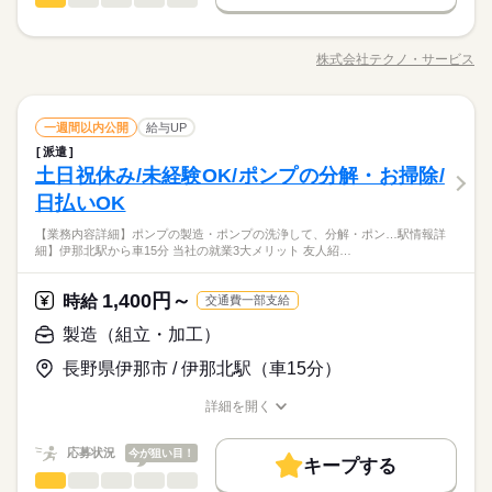
就業先による ※全て規定・支払条件有 ※規定・支払条件有 kkw
【残業】 あり（月10時間以上） ≪スマホ・PCから24時間いつ
男性
女性
男女の割合
_bcov2106 kkw_220520mlmg
交通費
即日スタート
履歴書不要
WEB登録
続きを読む
未経験OK
新卒・第二
20代活躍
30代活躍
40代活躍
でも登録OK！履歴書不要！≫ お仕事開始日などお気軽にご相談
工具を使って金属ケースやフレームに部品を取付、電気配線・
ください※翌月スタート希望の方も歓迎！
募集条件
ハーネス・断熱材の巻き付け作業をお願いします。 未経験OK！
交通費
即日スタート
履歴書不要
WEB登録
就業時間・曜日
株式会社テクノ・サービス
ひとりで
みんなで
仕事の仕方
続きを読む
職種/応募資格
お仕事の特徴
給与/時間/休日
組立経験のある方尚良。繁忙期は休日出勤の場合あり。短時間
就業時間・曜日
残20未満
10時～出社
16時前退社
残20未満
10時～出社
16時前退社
長期
期間・時間
勤務。食堂完備◎ 車・バイク・自転車通勤OK、駐車場も完備し
続きを読む
働き方・環境
ています◎残業がないので、家族との時間もゆったりできます♪
続きを読む
02：30～11：30 10：00～19：00 【休憩時間備考】 60分、60分
働き方・環境
ブランクOK
製造（組立・加工）
メーカー関連
社会保険制度
制服あり
日払い
業界
職種
土曜 日曜
休日・休暇
●履歴書不要●車通勤・バイク通勤OK ■有給休暇■社会保険完備■
一週間以内公開
給与UP
【残業】 あり（月10時間以上） ≪スマホ・PCから24時間いつ
男性
女性
男女の割合
ブランクOK
社会保険制度
制服あり
日払い
退職金制度■お友達紹介キャンペーン実施中 ■登録方法：履歴書
でも登録OK！履歴書不要！≫ お仕事開始日などお気軽にご相談
派遣
工具を使って金属ケースやフレームに部品を取付、電気配線・
禁煙・分煙
英語不要
土日（会社カレンダー）
不要・ご自宅でもできる簡単オンライン登録がオススメ
土日祝休み/未経験OK/ポンプの分解・お掃除/
ください※翌月スタート希望の方も歓迎！
応募資格
禁煙・分煙
英語不要
ハーネス・断熱材の巻き付け作業をお願いします。 未経験OK！
ひとりで
みんなで
仕事の仕方
続きを読む
組立経験のある方尚良。繁忙期は休日出勤の場合あり。短時間
日払いOK
資格不問・未経験OK
勤務。食堂完備◎ 車・バイク・自転車通勤OK、駐車場も完備し
■お友達紹介キャンペーン！デジタルギフト3000円分プレゼント
フリーター、主婦・主夫歓迎
【業務内容詳細】ポンプの製造・ポンプの洗浄して、分解・ポン…駅情報詳
ています◎残業がないので、家族との時間もゆったりできます♪
続きを読む
（当社規定あり）
細】伊那北駅から車15分 当社の就業3大メリット 友人紹…
メーカー関連
業界
土曜 日曜
休日・休暇
●履歴書不要●車通勤・バイク通勤OK ■有給休暇■社会保険完備■
退職金制度■お友達紹介キャンペーン実施中 ■登録方法：履歴書
時給 1,500円～
給与
土日（会社カレンダー）
不要・ご自宅でもできる簡単オンライン登録がオススメ
詳しい募集要項をすべて見る
1,400円～
応募資格
時給
お仕事の特徴
交通費一部支給
交通費全額支給
資格不問・未経験OK
働く人の待遇向上
製造（組立・加工）
■お友達紹介キャンペーン！デジタルギフト3000円分プレゼント
フリーター、主婦・主夫歓迎
高収入
応募する
（当社規定あり）
長野県伊那市 / 伊那北駅（車15分）
長期
期間・時間
基本特徴
詳細を開く
【1】09：00～15：00
時給 1,500円～
給与
未経験OK
新卒・第二
20代活躍
30代活躍
40代活躍
職種/応募資格
お仕事の特徴
給与/時間/休日
詳しい募集要項をすべて見る
続きを読む
※表記のうち実働5時間10分です。
交通費全額支給
50代活躍
応募状況
働く人の待遇向上
今が狙い目！
基本特徴
高収入
キープする
製造（組立・加工）
職種
募集条件
未経験OK
新卒・第二
20代活躍
30代活躍
40代活躍
低い
高い
多い年齢層
土曜 日曜 祝日
休日・休暇