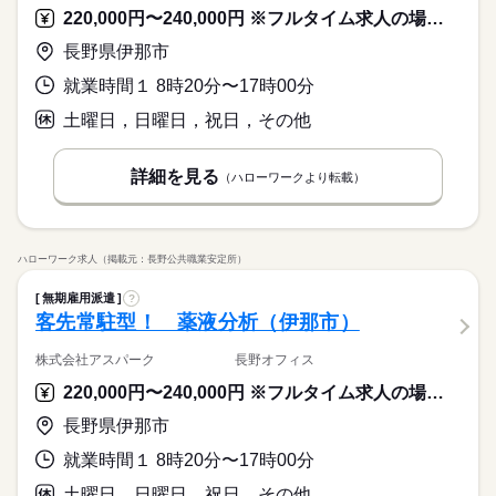
ブランクOK
産休・育休
社会保険制度
研修制度
残業なし
残10未満
残20未満
10時～出社
休日・休暇
※上記はシフトの一例となります。
220,000円〜240,000円 ※フルタイム求人の場合は月額（換算額）、パート求人の場合は時間額を表示しています。
資格支援
禁煙・分煙
バイク自転車
車OK
業務上必要がある場合や
＜年間休日125日＞ ◆完全週休2日制（土日休み） ◆祝日 ◆年
16時前退社
土日祝休
長野県伊那市
配属先の都合により、
末年始休暇 ※上記は一例です。配属先により 当社の所定休日
働き方・環境
ルーティン
英語不要
PC不要
電話なし
時間帯が変更となる場合があります。
数と差がある場合は、 差分の調整を年末に行います。
就業時間１ 8時20分〜17時00分
ブランクOK
産休・育休
社会保険制度
研修制度
土曜日，日曜日，祝日，その他
続きを読む
資格支援
禁煙・分煙
バイク自転車
車OK
休日・休暇
ルーティン
英語不要
PC不要
電話なし
＜年間休日125日＞ ◆完全週休2日制（土日休み） ◆祝日 ◆年
詳細を見る
（ハローワークより転載）
末年始休暇 ※上記は一例です。配属先により 当社の所定休日
数と差がある場合は、 差分の調整を年末に行います。
続きを読む
ハローワーク求人（掲載元：長野公共職業安定所）
無期雇用派遣
?
客先常駐型！ 薬液分析（伊那市）
株式会社アスパーク 長野オフィス
220,000円〜240,000円 ※フルタイム求人の場合は月額（換算額）、パート求人の場合は時間額を表示しています。
長野県伊那市
就業時間１ 8時20分〜17時00分
土曜日，日曜日，祝日，その他