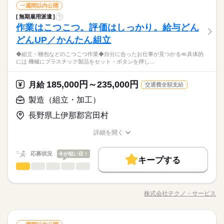
しずか
にぎやか
職場の様子
製造（組立・加工）
職種
視でチェックする ・製品を仕分けたり、丁寧に包装する など、
一週間以内公開
男性
女性
男女の割合
その他
業界
いろ～んな種類のお仕事があるので きっとあなたに合った職種
無期雇用派遣
?
＼モノづくり業界でのお仕事／ 仕分けや梱包、包装といった か
が見つかるはず！ じっくりお話して一緒に ピッタリの配属先を
作業はこつこつ。評価はしっかり。給与どん
応募資格
んたんなお仕事などが中心。 （そのほか、組立や加工などもあ
探していきましょう。
ひとりで
みんなで
仕事の仕方
ります！） 覚えやすいルーティンワークばかりなので 未経験の
どんUP／かんたん組立
＜工場でのお仕事が未経験の方も大歓迎！＞ ▼こんな方にピッ
続きを読む
方もすぐに慣れていきますよ♪ ▼具体的にはこんな感じ！ ・部
タリ ・自然体の自分で働きたい ・正社員になって安定したい ・
3割以上が10～30代の女性！テクノ・サービスのお仕事は、華や
◆組立・梱包などのこつこつ作業◆自分に合ったお仕事が見つかる≪具体的
品を機械にセットしてボタン操作する ・製品に不備がないか目
続きを読む
モクモク作業に興味がある ・デスクワークより 体を動かして
しずか
にぎやか
職場の様子
には 機械にプラスチック製品をセット・ボタンを押し…
かな職場じゃないからこそ「黙々働きたい」や「見た目を気に
視でチェックする ・製品を仕分けたり、丁寧に包装する など、
働きたい ※定年制度あり（満60歳）
その他
業界
せず通勤したい」という女性が多数活躍中。転勤がないので地
いろ～んな種類のお仕事があるので きっとあなたに合った職種
続きを読む
元で働きたい方にもおすすめ◎
が見つかるはず！ じっくりお話して一緒に ピッタリの配属先を
185,000円～235,000円
応募資格
月給
交通費全額支給
探していきましょう。
＜工場でのお仕事が未経験の方も大歓迎！＞ ▼こんな方にピッ
製造（組立・加工）
月給 185,000円～235,000円
給与
タリ ・自然体の自分で働きたい ・正社員になって安定したい ・
詳しい募集要項をすべて見る
お仕事の特徴
3割以上が10～30代の女性！テクノ・サービスのお仕事は、華や
長野県上伊那郡宮田村
モクモク作業に興味がある ・デスクワークより 体を動かして
【給与備考】
かな職場じゃないからこそ「黙々働きたい」や「見た目を気に
基本特徴
働きたい ※定年制度あり（満60歳）
◆時間外手当あり
せず通勤したい」という女性が多数活躍中。転勤がないので地
詳細を開く
続きを読む
◆昇給あり（年1回）
無期派遣
未経験OK
新卒・第二
20代活躍
30代活躍
元で働きたい方にもおすすめ◎
職種/応募資格
お仕事の特徴
給与/時間/休日
応募する
募集条件
応募状況
今が狙い目！
キープする
月給 185,000円～235,000円
給与
大量募集
交通費
即日スタート
主婦・主夫
勤務時間
続きを読む
製造（組立・加工）
職種
詳しい募集要項をすべて見る
男性
女性
男女の割合
【給与備考】
08：30～17：30
履歴書不要
WEB選考完結
基本特徴
◆組立・梱包などのこつこつ作業 ◆自分に合ったお仕事が見つ
◆時間外手当あり
※上記はシフトの一例となります。
かる ≪具体的には≫ ・機械にプラスチック製品をセット ・ボタ
無期派遣
未経験OK
新卒・第二
20代活躍
30代活躍
就業時間・曜日
◆昇給あり（年1回）
株式会社テクノ・サービス
ひとりで
みんなで
仕事の仕方
業務上必要がある場合や
職種/応募資格
お仕事の特徴
給与/時間/休日
ンを押して、機械を動かす ・加工された製品を、丁寧に箱にし
応募する
募集条件
続きを読む
配属先の都合により、
残業なし
残10未満
残20未満
10時～出社
まう など、シンプルなものがたくさん。 どれもすぐに覚えられ
時間帯が変更となる場合があります。
大量募集
交通費
即日スタート
主婦・主夫
る内容です。 ご希望をお聞きし、 ぴったりなお仕事を一緒に見
続きを読む
しずか
にぎやか
16時前退社
土日祝休
職場の様子
勤務時間
続きを読む