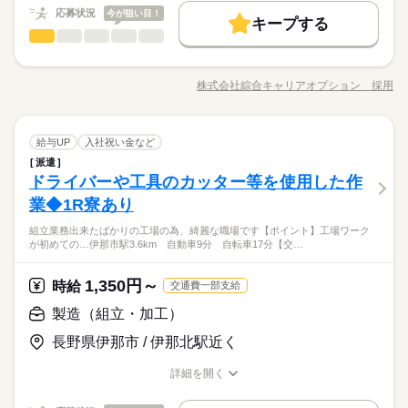
応募状況
今が狙い目！
キープする
製造（組立・加工）
職種
低い
高い
多い年齢層
【業務内容詳細】流体をON/OFFする装置の組立・検査のお仕事
になります。 組立は流れ作業で黙々とトルクレンチを使用し組
株式会社綜合キャリアオプション 採用
男性
女性
男女の割合
職種/応募資格
お仕事の特徴
給与/時間/休日
立を行っていただきます。 製品のサイズは手のひらサイズの物
がメインになります。 重量物10～15キロ程度あり。 【取扱製品
情報】電磁弁 ≪稼ぎたい人向け≫ 高収入を希望される方にオス
続きを読む
製造（組立・加工）
その他
業界
職種
スメ。 残業は月20時間以上あります♪ ≪週休2日制≫ 週末は家
給与UP
入社祝い金など
低い
高い
多い年齢層
族や友人と一緒にプライベート満喫！ ≪未経験OKの仕事≫ 新
派遣
【業務内容詳細】流体をON/OFFする装置の組立・検査のお仕事
しいことにチャレンジするのは不安だけど、しっかり働く環境
ドライバーや工具のカッター等を使用した作
応募資格
になります。 組立は流れ作業で黙々とトルクレンチを使用し組
が整っています！ イチからスキルUP・ステップUP目指してい
男性
女性
男女の割合
立を行っていただきます。 製品のサイズは手のひらサイズの物
業◆1R寮あり
◆未経験OK！
きましょう！ ≪自分に向いている仕事が探せる≫
がメインになります。 重量物10～15キロ程度あり。 【取扱製品
【未経験でも大丈夫☆】ウレシイ☆土日祝休♪残業もあるのでガ
組立業務出来たばかりの工場の為、綺麗な職場です【ポイント】工場ワーク
情報】電磁弁 ≪稼ぎたい人向け≫ 高収入を希望される方にオス
続きを読む
ッツリ稼げます！
が初めての…伊那市駅3.6km 自動車9分 自転車17分【交…
その他
業界
スメ。 残業は月20時間以上あります♪ ≪週休2日制≫ 週末は家
★日払いOK！即払いのオシゴトも！来社登録は不要★交通費上
時給 1,250円～
給与
族や友人と一緒にプライベート満喫！ ≪未経験OKの仕事≫ 新
詳しい募集要項をすべて見る
限3万円★※規定・支払条件有
≪当社の就業3大メリット！！≫ ★ 友人紹介した方、された方
しいことにチャレンジするのは不安だけど、しっかり働く環境
1,350円～
応募資格
時給
交通費一部支給
の両方に【3万円】プレゼント！ ★来社不要！ノンストップで職
が整っています！ イチからスキルUP・ステップUP目指してい
◆未経験OK！
製造（組立・加工）
場見学！ ★交通費上限3万円！業界トップクラス！ ※エリア・
きましょう！ ≪自分に向いている仕事が探せる≫
お仕事の特徴
応募する
【未経験でも大丈夫☆】ウレシイ☆土日祝休♪残業もあるのでガ
就業先による ※全て規定・支払条件有 ※規定・支払条件有 kkw
ッツリ稼げます！
長野県伊那市 / 伊那北駅近く
働く人の待遇向上
_bcov2106 kkw_220520mlmg
続きを読む
★日払いOK！即払いのオシゴトも！来社登録は不要★交通費上
時給 1,250円～
給与
給与UP
詳しい募集要項をすべて見る
限3万円★※規定・支払条件有
詳細を開く
職種/応募資格
≪当社の就業3大メリット！！≫ ★ 友人紹介した方、された方
お仕事の特徴
給与/時間/休日
基本特徴
長期
期間・時間
の両方に【3万円】プレゼント！ ★来社不要！ノンストップで職