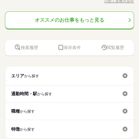
日総工産株式会社
続きを読む
男性
女性
男女の割合
シフト：2交替 休日ごとにシフト切り替え ●友人紹介制度実施中
職種/応募資格
お仕事の特徴
給与/時間/休日
が､すべてがオーダー品の為､慎重な作業が求められます｡ 【ポイ
WEB選考完結
大量募集
交通費
履歴書不要
WEB登録
…紹介した方に3万円を支給します。 ※1ヵ月在籍が条件となり
ント】 【復活！！】9月入社の方☆e-ギフト5万円を長野全域で
WEB選考完結
就業時間・曜日
ます ※派遣のお仕事が対象となります
続きを読む
キャンペーン中！！ e-ギフトはアマゾンギフトカード・PayPay
続きを読む
続きを読む
1ヵ月～3ヵ月
就業時間・曜日
期間・時間
働き方・環境
オススメのお仕事をもっと見る
製造（組立・加工）
メーカー関連
業界
職種
残20以上
等の電子マネーでご利用可能です！ その中でもセブン銀行なら
残20以上
低い
高い
多い年齢層
現金へ換金可能です♪ 地元密着おススメ案件！ 上伊那郡・近郊
［1］06：00～14：25 稼働時間7.67h（休憩0.75h） ［2］14：2
社会保険制度
制服あり
禁煙・分煙
車OK
寮・社宅
めがねレンズの加工･検査など ◇主に加工機への材料投入･取り
働き方・環境
土曜 日曜
休日・休暇
にお住まいの方大歓迎です☆ 残業時間も手ごろで手取りで20万
0～22：45 稼働時間7.67h（休憩0.75h） ■残業平均：1.5h/日 ■
応募資格
出し､完成品の検査､面取り作業をお願いします｡ 単純作業です
まかない
社員食堂
ぐらい稼げます！様々な勤務時間ありのお仕事！ 工場駐車場は
男性
女性
男女の割合
シフト：2交替 休日ごとにシフト切り替え ●友人紹介制度実施中
社会保険制度
制服あり
禁煙・分煙
車OK
寮・社宅
が､すべてがオーダー品の為､慎重な作業が求められます｡ 【ポイ
５勤２休（土日）
未経験歓迎
無料！通勤距離に応じたガソリン代支給します！
…紹介した方に3万円を支給します。 ※1ヵ月在籍が条件となり
ント】 【復活！！】9月入社の方☆e-ギフト5万円を長野全域で
工程によって勤務時間色々！まずは相談ください♪40代男女活躍
検索履歴
保存条件
閲覧履歴
まかない
社員食堂
ます ※派遣のお仕事が対象となります
続きを読む
キャンペーン中！！ e-ギフトはアマゾンギフトカード・PayPay
続きを読む
中！！駅チカで通勤便利な立地！
※習熟期間：約14日
メーカー関連
業界
等の電子マネーでご利用可能です！ その中でもセブン銀行なら
もちろんマイカー通勤もOK！
現金へ換金可能です♪ 地元密着おススメ案件！ 上伊那郡・近郊
就業期間中、寮費無料！（規定有）
kkw_hfd2304
土曜 日曜
休日・休暇
にお住まいの方大歓迎です☆ 残業時間も手ごろで手取りで20万
【WEB面接実施中（土日も好評稼働中！）】
応募資格
ぐらい稼げます！様々な勤務時間ありのお仕事！ 工場駐車場は
エリア
から探す
５勤２休（土日）
未経験歓迎
無料！通勤距離に応じたガソリン代支給します！
時給 1,450円～
給与
工程によって勤務時間色々！まずは相談ください♪40代男女活躍
詳しい募集要項をすべて見る
お仕事の特徴
中！！駅チカで通勤便利な立地！
※習熟期間：約14日
【月収例】 月収270,073円 時給1450円×8h×20日+残業21h 【交
もちろんマイカー通勤もOK！
通勤時間・駅
から探す
働く人の待遇向上
通費】 100,000円迄/月（規定あり） kkw_bcov2105
就業期間中、寮費無料！（規定有）
kkw_hfd2304
高収入
入社祝い金など
応募する
【WEB面接実施中（土日も好評稼働中！）】
職種
から探す
基本特徴
続きを読む
時給 1,450円～
給与
未経験OK
20代活躍
30代活躍
40代活躍
詳しい募集要項をすべて見る
続きを読む
【月収例】 月収270,073円 時給1450円×8h×20日+残業21h 【交
特徴
募集条件
から探す
働く人の待遇向上
基本特徴
1ヵ月～3ヵ月
期間・時間
高収入
入社祝い金など
通費】 100,000円迄/月（規定あり） kkw_bcov2105
大量募集
交通費
履歴書不要
WEB登録
募集条件
未経験OK
20代活躍
30代活躍
40代活躍
［1］08：30～17：30 稼働時間8h（休憩1h） ［2］07：00～1