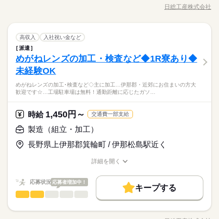
仕事です。 装置への投入・排出、測定業務など様々な作業を行
土日
日総工産株式会社
男性
女性
募集条件
長期
男女の割合
期間・時間
職種/応募資格
お仕事の特徴
給与/時間/休日
っていただきます。 基本的に立ち作業になります。 【ポイン
応募する
土日祝休
平日休み
家庭都合休可
シフト勤務
ト】 【復活！！】9月入社の方☆e-ギフト5万円を長野全域でキ
大量募集
交通費
勤務地固定
主婦・主夫
履歴書不要
8：30～17：30
働き方・環境
ャンペーン中！！ e-ギフトはアマゾンギフトカード・PayPay等
続きを読む
続きを読む
WEB登録
製造（組立・加工）
メーカー関連
業界
職種
の電子マネーでご利用可能です！ その中でもセブン銀行なら現
高収入
入社祝い金など
大手企業
ブランクOK
社会保険制度
資格支援
低い
高い
多い年齢層
就業時間・曜日
金へ換金可能です♪ 通勤者必見！9月入社の方には18万円の特典
派遣
土曜 日曜
休日・休暇
ベアリング組立のお仕事 ベアリング（軸受け）の組立作業のお
日払い
週払い
禁煙・分煙
派遣活躍中
英語不要
あり☆ 上伊那郡箕輪町の大手メーカーで組立のお仕事！ご応募
土日祝休
平日休み
家庭都合休可
シフト勤務
めがねレンズの加工・検査など◆1R寮あり◆
応募資格
仕事です。 装置への投入・排出、測定業務など様々な作業を行
土日
いただくのに特別な資格は必要ナシ！
男性
女性
男女の割合
働き方・環境
っていただきます。 基本的に立ち作業になります。 【ポイン
未経験OK
未経験歓迎
ト】 【復活！！】9月入社の方☆e-ギフト5万円を長野全域でキ
大手メーカーで安定したお仕事♪事前の工場見学が可能です！
大手企業
ブランクOK
社会保険制度
資格支援
めがねレンズの加工･検査など◇主に加工…伊那郡・近郊にお住まいの方大
ャンペーン中！！ e-ギフトはアマゾンギフトカード・PayPay等
続きを読む
未経験でも安心して始められます◎
※習熟期間：約30日
日払い
週払い
禁煙・分煙
派遣活躍中
英語不要
歓迎です☆…工場駐車場は無料！通勤距離に応じたガソ…
メーカー関連
業界
の電子マネーでご利用可能です！ その中でもセブン銀行なら現
マイカー通勤OK！交通費も別途支給♪※規定有
金へ換金可能です♪ 通勤者必見！9月入社の方には18万円の特典
【9月入社の方】e-ギフト＆通勤特典あり☆
あり☆ 上伊那郡箕輪町の大手メーカーで組立のお仕事！ご応募
1,450円～
応募資格
時給
交通費一部支給
時給 1,400円～
給与
いただくのに特別な資格は必要ナシ！
詳しい募集要項をすべて見る
未経験歓迎
製造（組立・加工）
【月収例】 月収278,306円 時給1400円×7.67h×21日+残業23h+深
お仕事の特徴
大手メーカーで安定したお仕事♪事前の工場見学が可能です！
夜7.88h 【交通費】 100,000円迄/月（規定あり） kkw_bcov2105
未経験でも安心して始められます◎
長野県上伊那郡箕輪町 / 伊那松島駅近く
※習熟期間：約30日
働く人の待遇向上
応募する
マイカー通勤OK！交通費も別途支給♪※規定有
入社祝い金など
【9月入社の方】e-ギフト＆通勤特典あり☆
詳細を開く
続きを読む
職種/応募資格
お仕事の特徴
給与/時間/休日
時給 1,400円～
基本特徴
給与
詳しい募集要項をすべて見る
応募状況
応募者増加中！
未経験OK
20代活躍
30代活躍
40代活躍
【月収例】 月収278,306円 時給1400円×7.67h×21日+残業23h+深
続きを読む
キープする
1ヵ月～3ヵ月
期間・時間
製造（組立・加工）
夜7.88h 【交通費】 100,000円迄/月（規定あり） kkw_bcov2105
職種
低い
高い
多い年齢層
募集条件
働く人の待遇向上
基本特徴
入社祝い金など
［1］06：00～14：25 稼働時間7.67h（休憩0.75h） ［2］14：2
めがねレンズの加工･検査など ◇主に加工機への材料投入･取り
応募する
大量募集
交通費
履歴書不要
WEB登録
募集条件
未経験OK
20代活躍
30代活躍
40代活躍
0～22：45 稼働時間7.67h（休憩0.75h） ■残業平均：1.5h/日 ■
出し､完成品の検査､面取り作業をお願いします｡ 単純作業です