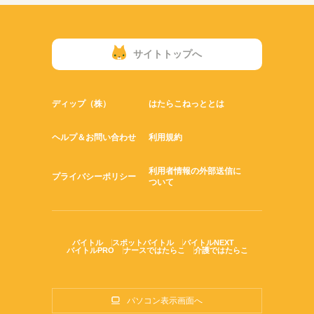
サイトトップへ
ディップ（株）
はたらこねっととは
ヘルプ＆お問い合わせ
利用規約
利用者情報の外部送信に
プライバシーポリシー
ついて
バイトル
スポットバイトル
バイトルNEXT
バイトルPRO
ナースではたらこ
介護ではたらこ
パソコン表示画面へ