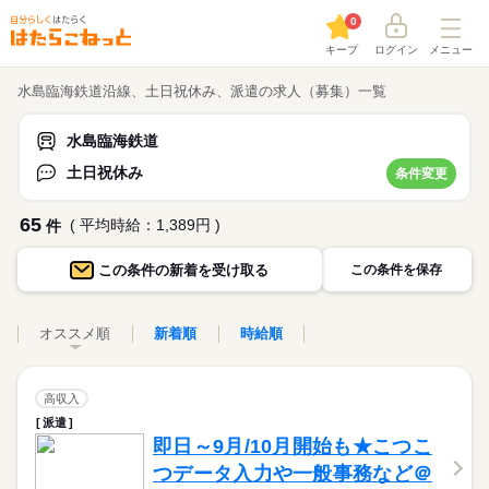
0
キープ
ログイン
メニュー
水島臨海鉄道沿線、土日祝休み、派遣の求人（募集）一覧
水島臨海鉄道
土日祝休み
条件変更
65
( 平均時給：1,389円 )
件
この条件の
新着を受け取る
この条件を保存
オススメ順
新着順
時給順
高収入
派遣
即日～9月/10月開始も★こつこ
つデータ入力や一般事務など＠