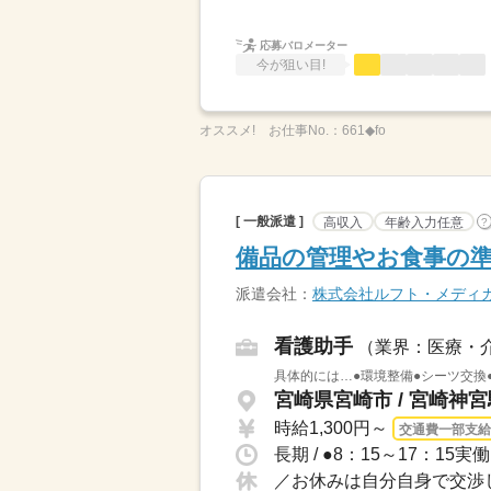
応募バロメーター
今が狙い目!
オススメ!
お仕事No.：
661◆fo
[ 一般派遣 ]
高収入
年齢入力任意
?
備品の管理やお食事の準
派遣会社：
株式会社ルフト・メディ
看護助手
（業界：医療・
具体的には…●環境整備●シーツ交換
宮崎県宮崎市 / 宮崎神
時給1,300円～
交通費一部支給
長期 / ●8：15～17：1
／お休みは自分自身で交渉し