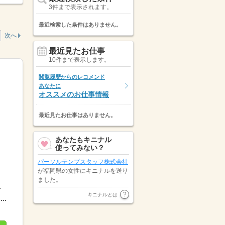
3件まで表示されます。
最近検索した条件はありません。
次へ
最近見たお仕事
10件まで表示します。
閲覧履歴からのレコメンド
あなたに
オススメのお仕事情報
最近見たお仕事はありません。
あなたもキニナル
使ってみない？
パーソルテンプスタッフ株式会社
が福岡県の女性にキニナルを送り
ました。
指せる￣￣￣￣...
福岡県の女性が
パーソルテンプス
キニナルとは
.
タッフ株式会社
にキニナルを送り
ました。