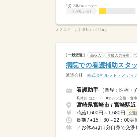
応募バロメーター
今が狙い目!
オススメ!
お仕事No.：
661◆gi
[ 一般派遣 ]
高収入
年齢入力任意
?
病院での看護補助スタッ
派遣会社：
株式会社ルフト・メディ
看護助手
（業界：医療・
具体的には・・・■オムツ交換・食事
宮崎県宮崎市 / 宮崎駅近
時給1,600円～1,680円
交通
／お休みは自分自身で交渉し