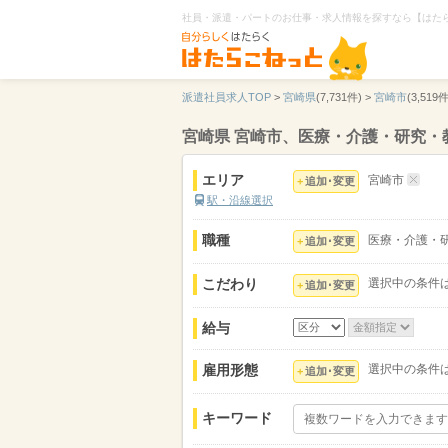
社員・派遣・パートのお仕事・求人情報を探すなら【はた
派遣社員求人TOP
>
宮崎県
(7,731件) >
宮崎市
(3,519件
宮崎県 宮崎市、医療・介護・研究・
エリア
宮崎市
追加･変更
駅・沿線選択
職種
医療・介護・
追加･変更
こだわり
選択中の条件
追加･変更
給与
雇用形態
選択中の条件
追加･変更
キーワード