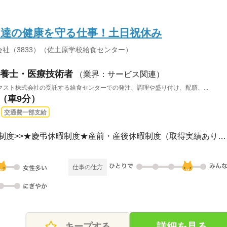
も達の健康を守る仕事！土日祝休み
社（3833）（佐土原学校給食センター）
養士・医療技術者
（業界：サービス関連）
スト株式会社の受託する給食センターでの発注、調理や盛り付け、配膳、...
駅（車9分）
交通費一部支給
土日祝休み<<その他休日の制度>>★慶弔休暇制度★産前・産後休暇制度（取得実績あり）★...
仕事の仕方
詳細を見る
キープする