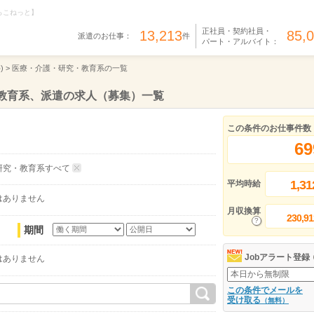
らこねっと】
正社員・契約社員・
13,213
85,
派遣のお仕事：
件
パート・アルバイト：
) >
医療・介護・研究・教育系の一覧
教育系、派遣の求人（募集）一覧
この条件のお仕事件数
69
研究・教育系すべて
1,31
平均時給
はありません
月収換算
230,91
期間
Jobアラート登録
はありません
この条件でメールを
受け取る
（無料）