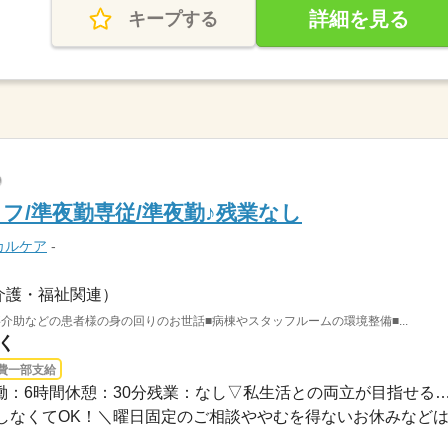
詳細を見る
キープする
フ/準夜勤専従/準夜勤♪残業なし
カルケア
-
介護・福祉関連）
介助などの患者様の身の回りのお世話■病棟やスタッフルームの環境整備■...
く
費一部支給
長期 / ●15：30～22：00実働：6時間休憩：30分残業：なし▽私生活との両
なくてOK！＼曜日固定のご相談ややむを得ないお休みなどは..