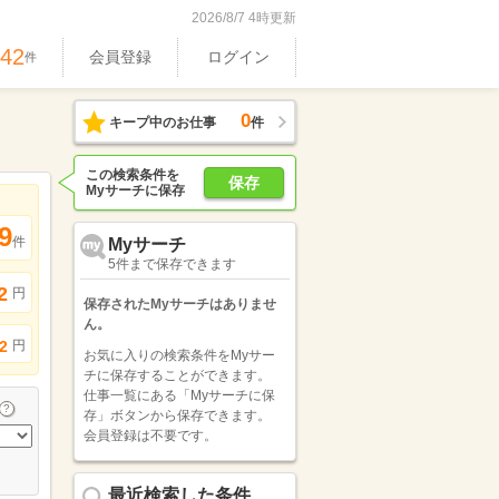
2026/8/7 4時更新
042
会員登録
ログイン
件
0
キープ中のお仕事
件
この検索条件を
保存
Myサーチに保存
9
件
Myサーチ
5件まで保存できます
2
円
保存されたMyサーチはありませ
ん。
円
2
お気に入りの検索条件をMyサー
チに保存することができます。
仕事一覧にある「Myサーチに保
存」ボタンから保存できます。
会員登録は不要です。
最近検索した条件