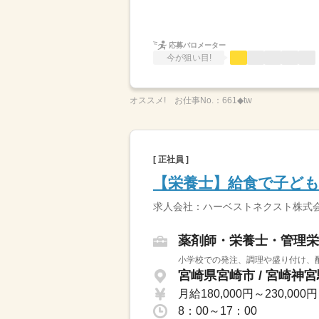
応募バロメーター
今が狙い目!
オススメ!
お仕事No.：
661◆tw
[ 正社員 ]
【栄養士】給食で子ど
求人会社：ハーベストネクスト株式会
薬剤師・栄養士・管理栄
小学校での発注、調理や盛り付け、配
宮崎県宮崎市 / 宮崎神
月給180,000円～230,000円
8：00～17：00