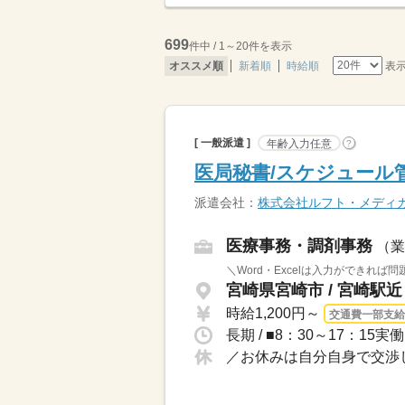
699
件中 / 1～20件を表示
表
オススメ順
新着順
時給順
[ 一般派遣 ]
年齢入力任意
?
医局秘書/スケジュール
派遣会社：
株式会社ルフト・メディ
医療事務・調剤事務
（業
＼Word・Excelは入力ができれば
宮崎県宮崎市 / 宮崎駅近
時給1,200円～
交通費一部支給
／お休みは自分自身で交渉し