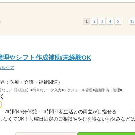
1
2
3
4
5
･･･
35
示
管理やシフト作成補助/未経験OK
カルケア
-
界：医療・介護・福祉関連）
問題なし／【詳細は】■簡単なデータ入力■スケジュール管理■書類準備・管理■...
く
長期 / ■8：30～17：15実働：7時間45分休憩：1時間▽私生活との両立が目
なくてOK！＼曜日固定のご相談ややむを得ないお休みなどは..