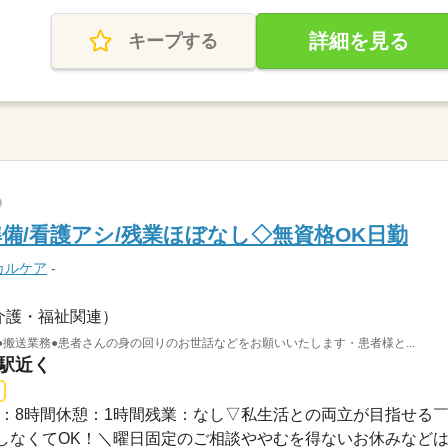
詳細を見る
キープする
備/看護アシ/残業ほぼなし◇無資格OK日勤
カルケア
-
介護・福祉関連）
●搬送業務●患者さんの身の回りのお世話などをお願いいたします・患者様と...
宮駅近く
5実働：8時間休憩：1時間残業：なし▽私生活との両立が目指せる￣..
なくてOK！＼曜日固定のご相談ややむを得ないお休みなどは..