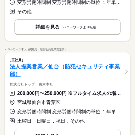
変形労働時間制 変形労働時間制の単位 １年単位 就業時間１ 10時20分〜19時20分 就業時間２ 10時20分〜17時20分 就業時間３ 12時20分〜19時20分 就業時間に関する特記事項 １カ月毎のシフト制
その他
詳細を見る
（ハローワークより転載）
ハローワーク求人（掲載元：新宿公共職業安定所）
正社員
法人提案営業／仙台（防犯セキュリティ事業
部）
株式会社トップ 東京本社
200,000円〜250,000円 ※フルタイム求人の場合は月額（換算額）、パート求人の場合は時間額を表示しています。
宮城県仙台市青葉区
変形労働時間制 変形労働時間制の単位 １年単位 就業時間１ 8時30分〜18時15分 就業時間に関する特記事項 ＊年間総労働時間２，０８５時間
土曜日，日曜日，祝日，その他