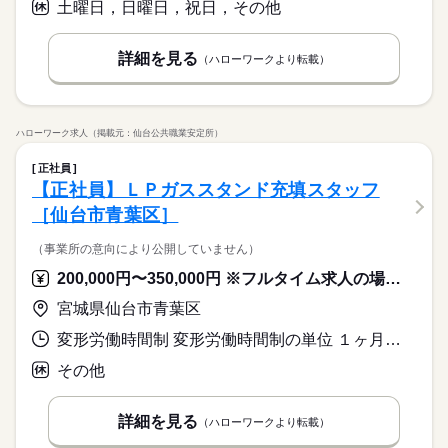
土曜日，日曜日，祝日，その他
詳細を見る
（ハローワークより転載）
ハローワーク求人（掲載元：仙台公共職業安定所）
正社員
【正社員】ＬＰガススタンド充填スタッフ
［仙台市青葉区］
（事業所の意向により公開していません）
200,000円〜350,000円 ※フルタイム求人の場合は月額（換算額）、パート求人の場合は時間額を表示しています。
宮城県仙台市青葉区
変形労働時間制 変形労働時間制の単位 １ヶ月単位 就業時間１ 6時30分〜14時00分 就業時間２ 14時00分〜22時00分 就業時間に関する特記事項 シフト制 ※就業時間相談可能
その他
詳細を見る
（ハローワークより転載）