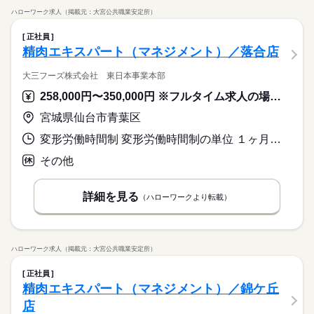
ハローワーク求人（掲載元：大宮公共職業安定所）
正社員
精肉エキスパート（マネジメント）／落合店
大三フーズ株式会社 東日本事業本部
258,000円〜350,000円 ※フルタイム求人の場合は月額（換算額）、パート求人の場合は時間額を表示しています。
宮城県仙台市青葉区
変形労働時間制 変形労働時間制の単位 １ヶ月単位 就業時間１ 7時00分〜16時30分 就業時間に関する特記事項 週４４時間特例事業場
その他
詳細を見る
（ハローワークより転載）
ハローワーク求人（掲載元：大宮公共職業安定所）
正社員
精肉エキスパート（マネジメント）／錦ケ丘
店