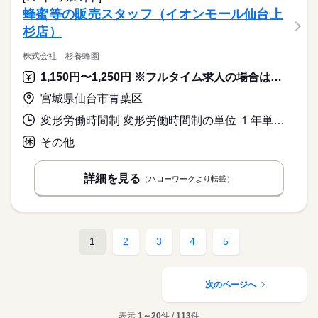
蜂蜜等の販売スタッフ（イオンモール仙台上
杉店）
株式会社 杉養蜂園
1,150円〜1,250円 ※フルタイム求人の場合は月額（換算額）、パート求人の場合は時間額を表示しています。
宮城県仙台市青葉区
変形労働時間制 変形労働時間制の単位 １年単位 又は 9時45分〜21時15分の時間の間の5時間以上 就業時間に関する特記事項 ＊就業時間・就業日数はお気軽にご相談ください。
その他
詳細を見る
（ハローワークより転載）
1
2
3
4
5
次のページへ
表示
1～20
件 /
113
件