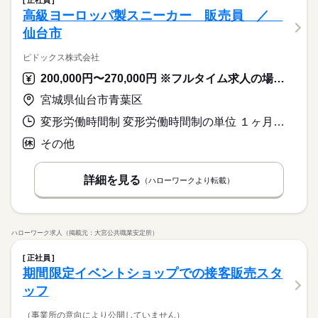
正社員
高級ヨーロッパ製スニーカー 販売員 ／
仙台市
ピドックス株式会社
200,000円〜270,000円 ※フルタイム求人の場合は月額（換算額）、パート求人の場合は時間額を表示しています。
宮城県仙台市青葉区
変形労働時間制 変形労働時間制の単位 １ヶ月単位 又は 9時30分〜20時00分の時間の間の8時間程度 就業時間に関する特記事項 １日８時間勤務、シフト応相談 休憩時間６０分程度
その他
詳細を見る
（ハローワークより転載）
ハローワーク求人（掲載元：大宮公共職業安定所）
正社員
期間限定イベントショップでの接客販売スタ
ッフ
（事業所の意向により公開していません）