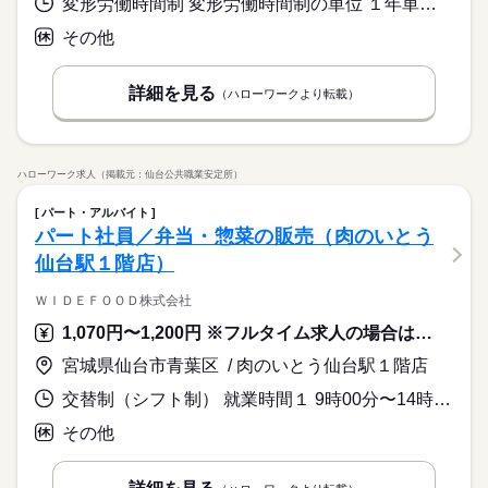
変形労働時間制 変形労働時間制の単位 １年単位 就業時間１ 9時30分〜19時20分 就業時間２ 9時30分〜15時20分 就業時間３ 13時30分〜19時20分 就業時間に関する特記事項 週４０時間以内
その他
詳細を見る
（ハローワークより転載）
ハローワーク求人（掲載元：仙台公共職業安定所）
パート・アルバイト
パート社員／弁当・惣菜の販売（肉のいとう
仙台駅１階店）
ＷＩＤＥＦＯＯＤ株式会社
1,070円〜1,200円 ※フルタイム求人の場合は月額（換算額）、パート求人の場合は時間額を表示しています。
宮城県仙台市青葉区 / 肉のいとう仙台駅１階店
交替制（シフト制） 就業時間１ 9時00分〜14時00分 就業時間２ 7時30分〜12時00分 就業時間３ 16時00分〜21時00分 又は 7時00分〜21時00分の時間の間の5時間程度 就業時間に関する特記事項 ●１日４時間～
その他