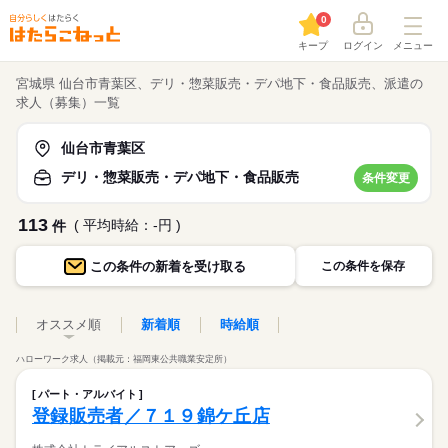
0
キープ
ログイン
メニュー
宮城県 仙台市青葉区、デリ・惣菜販売・デパ地下・食品販売、派遣の
求人（募集）一覧
仙台市青葉区
デリ・惣菜販売・デパ地下・食品販売
条件変更
113
( 平均時給：-円 )
件
この条件の
新着を受け取る
この条件を保存
オススメ順
新着順
時給順
ハローワーク求人（掲載元：福岡東公共職業安定所）
パート・アルバイト
登録販売者／７１９錦ケ丘店