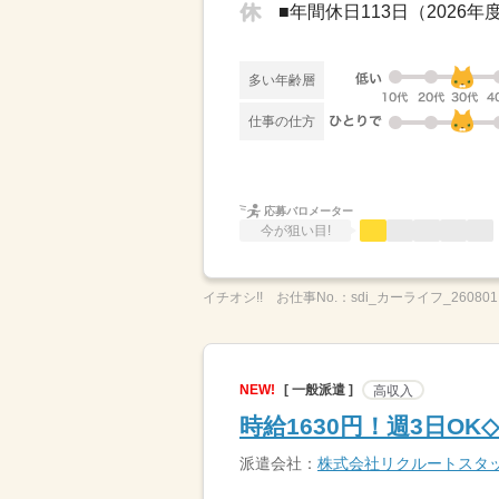
多い年齢層
仕事の仕方
応募バロメーター
今が狙い目!
イチオシ!!
お仕事No.：
sdi_カーライフ_260801
NEW!
[ 一般派遣 ]
高収入
時給1630円！週3日O
派遣会社：
株式会社リクルートスタ