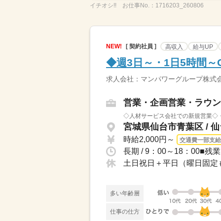
イチオシ!!
お仕事No.：
1716203_260806
NEW!
[ 契約社員 ]
高収入
給与UP
◆週3日～・1日5時間～
求人会社：マンパワーグループ株式
営業・企画営業・ラウン
◇人材サービス会社での新規営業◇・
宮城県仙台市青葉区 / 
時給2,000円～
交通費一部支給
長期 / 9：00～18：00
土日祝日＋平日（曜日固定
多い年齢層
仕事の仕方