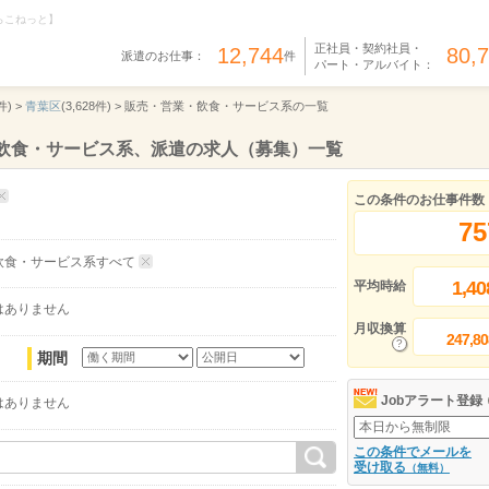
らこねっと】
正社員・契約社員・
12,744
80,
派遣のお仕事：
件
パート・アルバイト：
件) >
青葉区
(3,628件) >
販売・営業・飲食・サービス系の一覧
・飲食・サービス系、派遣の求人（募集）一覧
この条件のお仕事件数
75
飲食・サービス系すべて
1,40
平均時給
はありません
月収換算
247,80
期間
Jobアラート登録
はありません
この条件でメールを
受け取る
（無料）