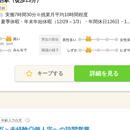
仙台駅（徒歩13分）
支給
時間）実働7時間30分※残業月平均10時間程度
季休暇・年末年始休暇（12/29～1/3）・年間休日126日・1..
男女の割合
職場の様子
詳細を見る
キープする
年齢入力任意
?
28万＞未経験◎個人宅への訪問営業