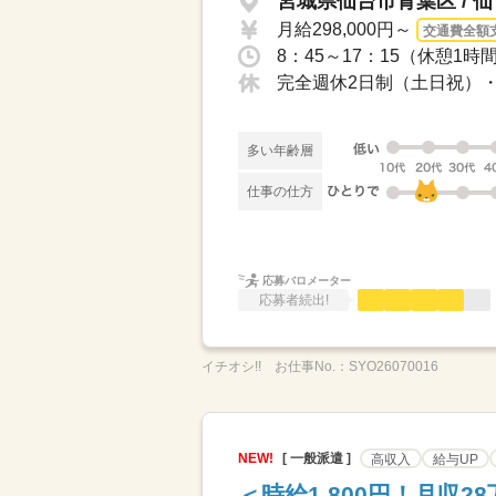
宮城県仙台市青葉区 / 
月給298,000円～
交通費全額
8：45～17：15（休憩1
完全週休2日制（土日祝）・夏
多い年齢層
仕事の仕方
応募バロメーター
応募者続出!
イチオシ!!
お仕事No.：
SYO26070016
NEW!
[ 一般派遣 ]
高収入
給与UP
＜時給1,800円！月収