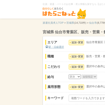
社員・派遣・パートのお仕事・求人情報を探すなら【はた
派遣社員求人TOP
>
宮城県
(14,710件) >
仙台市
(8,778
宮城県 仙台市青葉区、販売・営業
エリア
仙台市青葉区
追加･変更
駅・沿線選択
職種
販売・営業・
追加･変更
こだわり
選択中の条件
追加･変更
給与
雇用形態
選択中の条件
追加･変更
キーワード