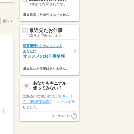
3件まで表示されます。
最近検索した条件はありません。
次へ
最近見たお仕事
10件まで表示します。
閲覧履歴からのレコメンド
あなたに
オススメのお仕事情報
最近見たお仕事はありません。
あなたもキニナル
使ってみない？
北海道の女性が
株式会社キャリ
ア SW事業本部
にキニナルを送
りました。
ト
北海道の女性が
株式会社グルージ
キニナルとは
ョブ 札幌支店
にキニナルを送り
ました。