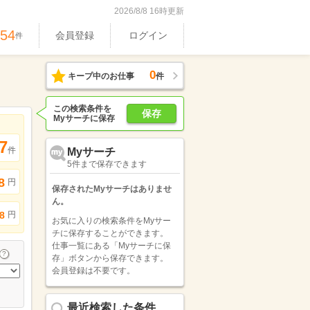
2026/8/8 16時更新
754
会員登録
ログイン
件
0
キープ中のお仕事
件
この検索条件を
保存
Myサーチに保存
7
件
Myサーチ
5件まで保存できます
8
円
保存されたMyサーチはありませ
ん。
円
8
お気に入りの検索条件をMyサー
チに保存することができます。
仕事一覧にある「Myサーチに保
存」ボタンから保存できます。
会員登録は不要です。
最近検索した条件