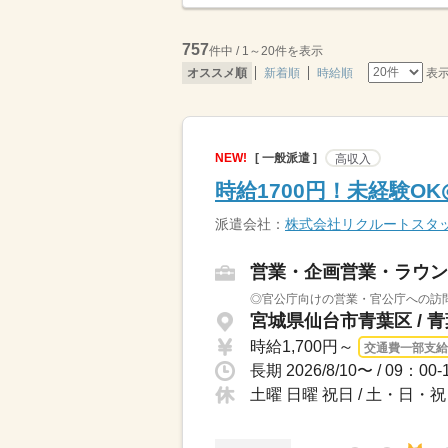
757
件中 / 1～20件を表示
表
オススメ順
新着順
時給順
NEW!
[ 一般派遣 ]
高収入
時給1700円！未経験O
派遣会社：
株式会社リクルートスタ
営業・企画営業・ラウン
◎官公庁向けの営業・官公庁への訪問
宮城県仙台市青葉区 / 
時給1,700円～
交通費一部支給
土曜 日曜 祝日 / 土・日