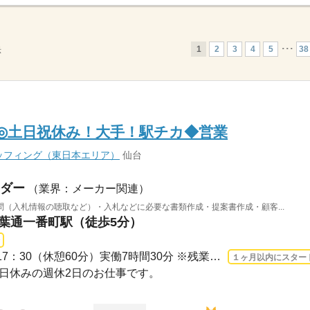
1
2
3
4
5
･･･
38
示
K◎土日祝休み！大手！駅チカ◆営業
ッフィング（東日本エリア）
仙台
ダー
（業界：メーカー関連）
（入札情報の聴取など）・入札などに必要な書類作成・提案書作成・顧客...
青葉通一番町駅（徒歩5分）
長期 2026/8/10〜 / 09：00-17：30（休憩60分）実働7時間30分 ※残業時間：月20時間～3...
１ヶ月以内にスター
・祝日休みの週休2日のお仕事です。