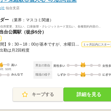
会社
仙台支店
ダー
（業界：マスコミ関連）
住所変更、支払い、口座振替・クレジットカード支払い、各種契約内容の...
勾当台公園駅（徒歩5分）
長期 2026/8/24〜 / 【就業時間】9：30～18：00が基本ですが、水曜日は11：30～20：00...
１ヶ月以内にスター
祝の出勤は月2回程度
男女の割合
職場の様子
詳細を見る
キープする