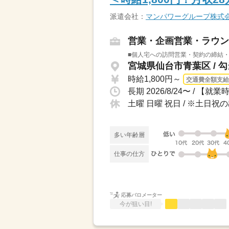
派遣会社：
マンパワーグループ株式
営業・企画営業・ラウン
■個人宅への訪問営業・契約の締結・
宮城県仙台市青葉区 / 
時給1,800円～
交通費全額支給
土曜 日曜 祝日 / ※土日
多い年齢層
仕事の仕方
応募バロメーター
今が狙い目!