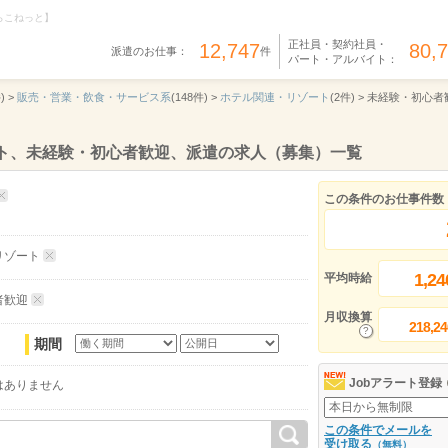
らこねっと】
正社員・契約社員・
12,747
80,
派遣のお仕事：
件
パート・アルバイト：
) >
販売・営業・飲食・サービス系
(148件) >
ホテル関連・リゾート
(2件) >
未経験・初心者
ート、未経験・初心者歓迎、派遣の求人（募集）一覧
この条件のお仕事件数
リゾート
1,24
平均時給
者歓迎
月収換算
218,24
期間
Jobアラート登録
はありません
この条件でメールを
受け取る
（無料）