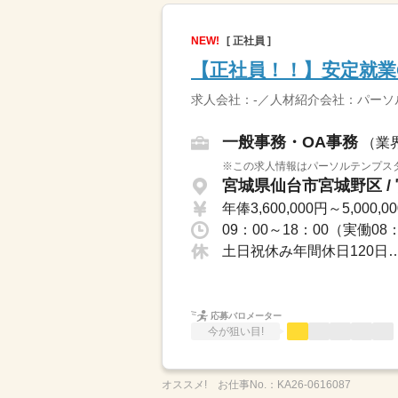
NEW!
[ 正社員 ]
【正社員！！】安定就業G
求人会社：-／人材紹介会社：パー
一般事務・OA事務
（業
※この求人情報はパーソルテンプスタ
宮城県仙台市宮城野区 /
年俸3,600,000円～5,000,0
土日祝休み年間休日120
応募バロメーター
今が狙い目!
オススメ!
お仕事No.：
KA26-0616087