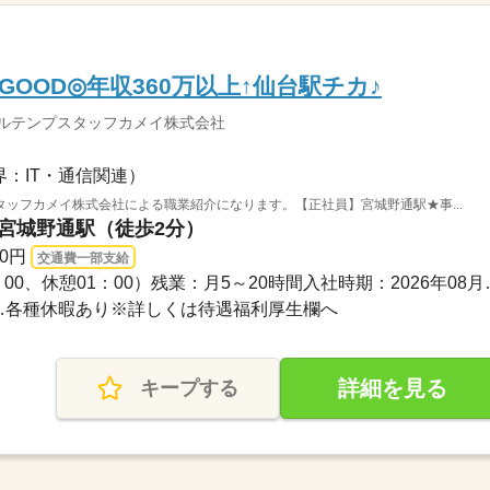
OOD◎年収360万以上↑仙台駅チカ♪
ソルテンプスタッフカメイ株式会社
界：IT・通信関連）
ッフカメイ株式会社による職業紹介になります。【正社員】宮城野通駅★事...
 宮城野通駅（徒歩2分）
00円
交通費一部支給
09：00～18：00（実働08：
日…各種休暇あり※詳しくは待遇福利厚生欄へ
詳細を見る
キープする