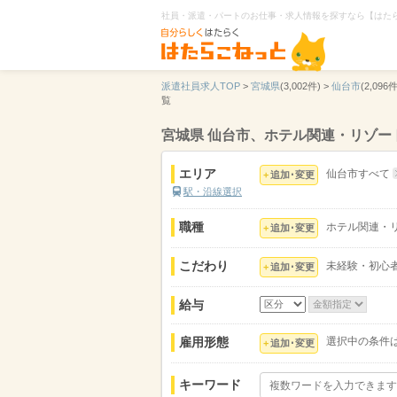
社員・派遣・パートのお仕事・求人情報を探すなら【はた
派遣社員求人TOP
>
宮城県
(3,002件) >
仙台市
(2,096件
覧
宮城県 仙台市、ホテル関連・リゾ
エリア
仙台市すべて
追加･変更
駅・沿線選択
職種
ホテル関連・
追加･変更
こだわり
未経験・初心
追加･変更
給与
雇用形態
選択中の条件
追加･変更
キーワード