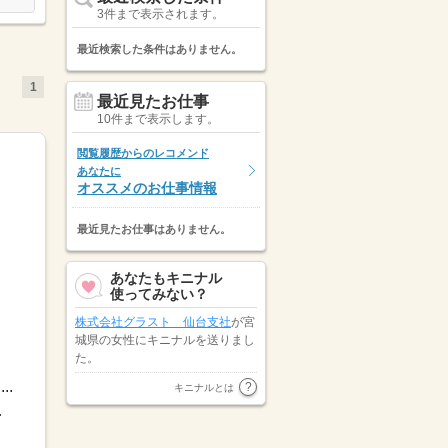
3件まで表示されます。
最近検索した条件はありません。
1
最近見たお仕事
10件まで表示します。
閲覧履歴からのレコメンド
あなたに
オススメのお仕事情報
最近見たお仕事はありません。
あなたもキニナル
使ってみない？
株式会社グラスト 仙台支社
が宮
城県の女性にキニナルを送りまし
た。
.
株式会社ネオキャリア ～Neo car
キニナルとは
eer～
が北海道の女性にキニナル
※シフトによ...
を送りました。