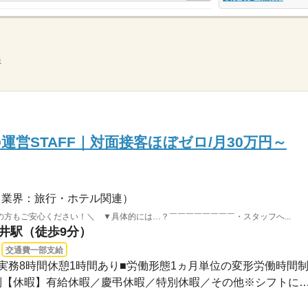
示
営STAFF｜対面接客ほぼゼロ/月30万円～
（業界：旅行・ホテル関連）
方もご安心ください！＼ ▼具体的には…？￣￣￣￣￣￣￣￣・スタッフへ...
荒井駅（徒歩9分）
交通費一部支給
00実務8時間休憩1時間あり■労働形態1ヵ月単位の変形労働時間制..
【休日】月6日の変形労働制【休暇】有給休暇／慶弔休暇／特別休暇／その他