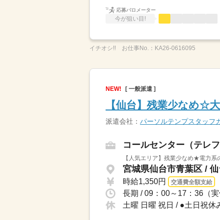
応募バロメーター
今が狙い目!
イチオシ!!
お仕事No.：
KA26-0616095
NEW!
[ 一般派遣 ]
【仙台】残業少なめ☆
派遣会社：
パーソルテンプスタッフ
コールセンター（テレフ
【人気エリア】残業少なめ★電力系の
宮城県仙台市青葉区 / 
時給1,350円
交通費全額支給
長期 / 09：00～17：3
土曜 日曜 祝日 / ●土日祝