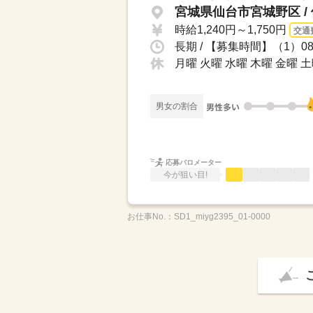
宮城県仙台市宮城野区 /
時給1,240円～1,750円
交通
長期 / 【募集時間】（1）08
月曜 火曜 水曜 木曜 金曜 
男女の割合
応募バロメーター
今が狙い目!
お仕事No.：
SD1_miyg2395_01-0000