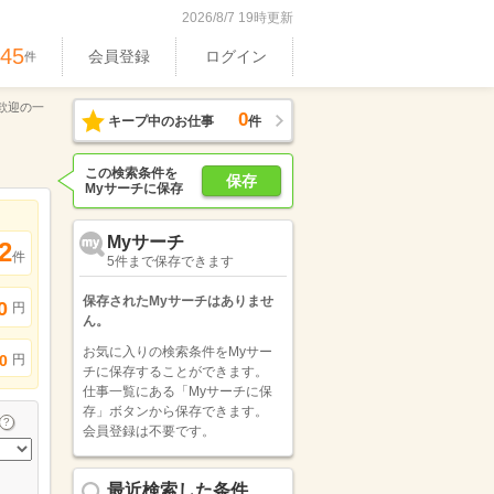
2026/8/7 19時更新
745
会員登録
ログイン
件
歓迎の一
0
キープ中のお仕事
件
この検索条件を
保存
Myサーチに保存
Myサーチ
2
件
5件まで保存できます
保存されたMyサーチはありませ
0
円
ん。
お気に入りの検索条件をMyサー
円
0
チに保存することができます。
仕事一覧にある「Myサーチに保
存」ボタンから保存できます。
会員登録は不要です。
最近検索した条件