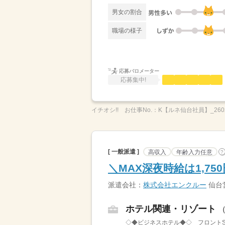
男女の割合
職場の様子
応募バロメーター
応募集中!
イチオシ!!
お仕事No.：
K【ルネ仙台社員】_260
[ 一般派遣 ]
高収入
年齢入力任意
?
＼MAX深夜時給は1,7
派遣会社：
株式会社エンクルー
仙台
ホテル関連・リゾート
◇◆ビジネスホテル◆◇ フロントS