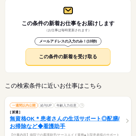
この条件の新着お仕事を
お届けします
（お仕事は毎時更新されます）
メールアドレスの入力のみ！(10秒)
この条件の新着を受け取る
この検索条件に近いお仕事はこちら
一週間以内公開
給与UP
年齢入力任意
?
派遣
無資格OK＊患者さんの生活サポート◎配膳/
お掃除など◆看護助手
【仕事内容】病院での看護助手/ナースエイド業務●入院患者様のサポート