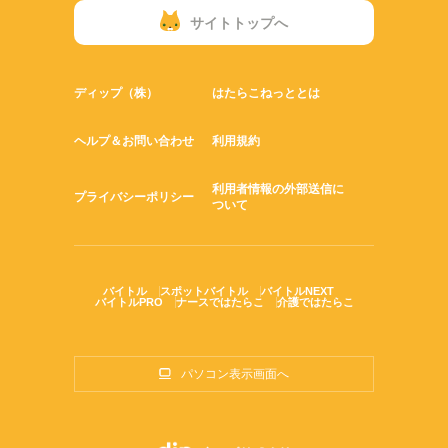
サイトトップへ
ディップ（株）
はたらこねっととは
ヘルプ＆お問い合わせ
利用規約
利用者情報の外部送信に
プライバシーポリシー
ついて
バイトル
スポットバイトル
バイトルNEXT
バイトルPRO
ナースではたらこ
介護ではたらこ
パソコン表示画面へ