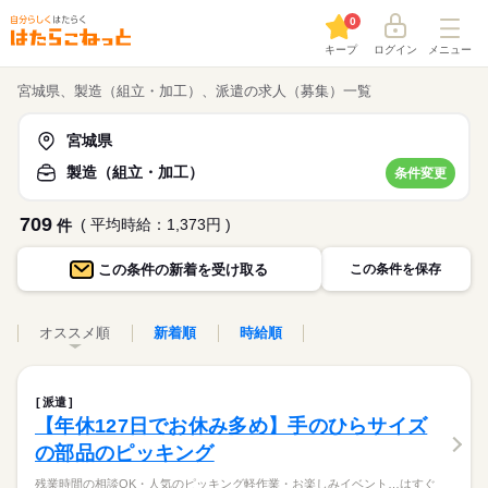
0
キープ
ログイン
メニュー
宮城県、製造（組立・加工）、派遣の求人（募集）一覧
宮城県
製造（組立・加工）
条件変更
709
( 平均時給：1,373円 )
件
この条件の
新着を受け取る
この条件を保存
オススメ順
新着順
時給順
派遣
【年休127日でお休み多め】手のひらサイズ
の部品のピッキング
残業時間の相談OK・人気のピッキング軽作業・お楽しみイベント…はすぐ