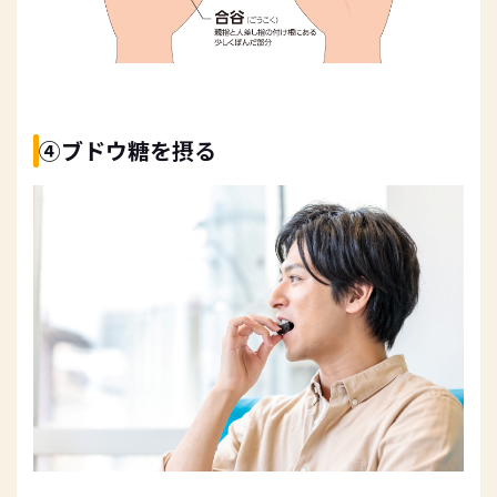
④ブドウ糖を摂る