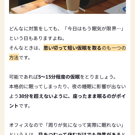
どんなに対策をしても、「今日はもう眠気が限界…」
という日もありますよね。
そんなときは、
思い切って短い仮眠を取る
のも一つの
方法
です。
可能であれば
5〜15分程度の仮眠
をとりましょう。
本格的に眠ってしまったり、夜の睡眠に影響が出ない
よう
30分を超えないように、座ったまま眠るのがポイ
ント
です。
オフィスなので「周りが気になって実際に眠れない」
という人は、
目をつむって休むだけでも効果がある
と