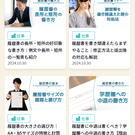
仕事
仕事
履歴書の長所・短所の好印象
履歴書を書き間違えたらまず
な書き方｜例文や長所・短所
やること｜修正方法と提出後
の一覧表も紹介
の対応も解説
2024.10.30
2024.10.30
仕事
仕事
履歴書の大きさの選び方｜
履歴書に中退は書くべき？学
A4・B5サイズの特徴と封筒
歴欄への中退の書き方【理由