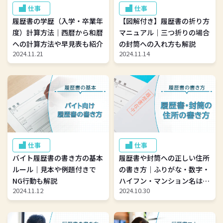
仕事
仕事
履歴書の学歴（入学・卒業年
【図解付き】履歴書の折り方
度）計算方法｜西暦から和暦
マニュアル｜三つ折りの場合
への計算方法や早見表も紹介
の封筒への入れ方も解説
2024.11.21
2024.11.14
仕事
仕事
バイト履歴書の書き方の基本
履歴書や封筒への正しい住所
ルール｜見本や例題付きで
の書き方｜ふりがな・数字・
NG行動も解説
ハイフン・マンション名はど
2024.11.12
2024.10.30
うする？