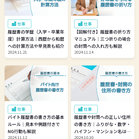
仕事
仕事
履歴書の学歴（入学・卒業年
【図解付き】履歴書の折り方
度）計算方法｜西暦から和暦
マニュアル｜三つ折りの場合
への計算方法や早見表も紹介
の封筒への入れ方も解説
2024.11.21
2024.11.14
仕事
仕事
バイト履歴書の書き方の基本
履歴書や封筒への正しい住所
ルール｜見本や例題付きで
の書き方｜ふりがな・数字・
NG行動も解説
ハイフン・マンション名はど
2024.11.12
2024.10.30
うする？