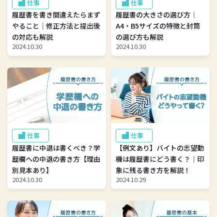
仕事
仕事
履歴書を書き間違えたらまず
履歴書の大きさの選び方｜
やること｜修正方法と提出後
A4・B5サイズの特徴と封筒
の対応も解説
の選び方も解説
2024.10.30
2024.10.30
仕事
仕事
履歴書に中退は書くべき？学
【例文あり】バイトの志望動
歴欄への中退の書き方【理由
機は履歴書にどう書く？｜印
別見本あり】
象に残る書き方を解説！
2024.10.30
2024.10.29