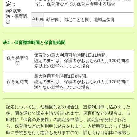
定：
当し、保育所などでの保育を希望する場合
満3歳未
満・保育認
利用先
幼稚園、認定こども園、地域型保育
定
表2：保育標準時間と保育短時間
保育所の最大利用可能時間1日11時間。
保育標準時
認定の要件は、保護者がおおむね1カ月120時間程
間
度以上の就労をしている場合
最大利用可能時間1日8時間。
保育短時間
認定の要件は、保護者がおおむね1カ月120時間に
満たない就労をしている場合
認定については、幼稚園などの場合は、直接利用申し込みをした
後、園を通じて認定申請が行われます。保育所などの場合は、市
町村に「保育の必要性」の認定を申請し、認定証が発行された
ら、保育所などの利用申し込みをします。入所時期によっては同
時に手続きを行う場合もありますので、詳しくは自治体に確認し