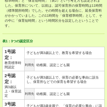
標準時間」と「保育短時間」（表2）という考え方も設定されま
した。保育所について、以前は、認可保育所の保育時間は11時間
（標準開所時間）でした。その時間を超える場合に、延長保育料
がかかっていました。この11時間を「保育標準時間」として、そ
の中に「保育短時間」という時間区分を設定したということで
す。
表1：3つの認定区分
1号認
子どもが満3歳以上で、教育を希望する場合
定：
教育標準時
利用先
幼稚園、認定こども園
間認定
2号認
子どもが満3歳以上で、保育の必要な事由に該当
定：
し、保育所などでの保育を希望する場合
満3歳以
上・保育認
利用先
幼稚園、認定こども園
定
3号認
子どもが満3歳未満で、「保育の必要な事由」に該