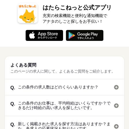
はたらこねっと公式アプリ
充実の検索機能と便利な通知機能で
アナタのしごと探しをお手伝い！
よくある質問
このページの求人に関して、よくあるご質問をご紹介します。
この条件の求人数はどのくらいありますか？
Q.
この条件のお仕事は、平均時給はいくらですか？で
Q.
きるだけ時給の高い求人を探したいです。
新しく掲載された求人を探す方法はありますか？ま
Q.
た、各求人の応募状況も知りたいです。