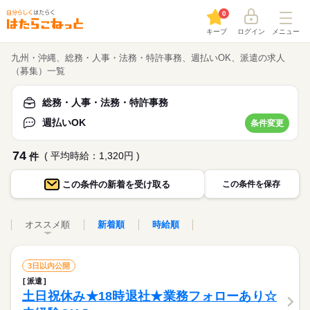
0
キープ
ログイン
メニュー
九州・沖縄、総務・人事・法務・特許事務、週払いOK、派遣の求人
（募集）一覧
総務・人事・法務・特許事務
週払いOK
条件変更
74
( 平均時給：1,320円 )
件
この条件の
新着を受け取る
この条件を保存
オススメ順
新着順
時給順
3日以内公開
派遣
土日祝休み★18時退社★業務フォローあり☆