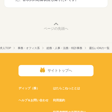
ページの先頭へ
求人TOP
事務・オフィス系
総務・人事・法務・特許事務
週払いOKの一覧
サイトトップへ
ディップ（株）
はたらこねっととは
ヘルプ＆お問い合わせ
利用規約