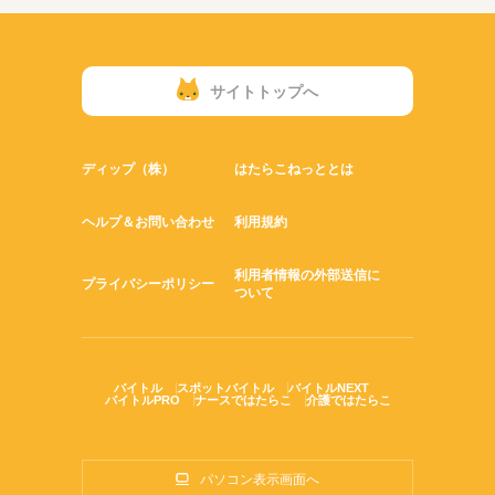
サイトトップへ
ディップ（株）
はたらこねっととは
ヘルプ＆お問い合わせ
利用規約
利用者情報の外部送信に
プライバシーポリシー
ついて
バイトル
スポットバイトル
バイトルNEXT
バイトルPRO
ナースではたらこ
介護ではたらこ
パソコン表示画面へ