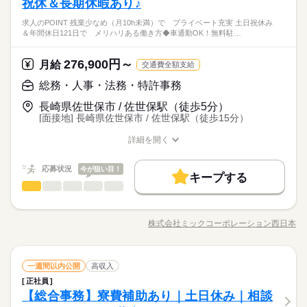
祝休＆長期休暇あり♪
求人のPOINT 残業少なめ（月10h未満）で プライベート充実 土日祝休み
＆年間休日121日で メリハリある働き方◆車通勤OK！無料駐…
276,900円～
月給
交通費全額支給
総務・人事・法務・特許事務
長崎県佐世保市 / 佐世保駅（徒歩5分）
[面接地] 長崎県佐世保市 / 佐世保駅（徒歩15分）
詳細を開く
職種/応募資格
お仕事の特徴
給与/時間/休日
応募状況
今が狙い目！
キープする
総務・人事・法務・特許事務
職種
低い
高い
多い年齢層
＼＼求人のPOINT／／ ＊‥‥＊‥‥＊‥‥＊‥‥＊‥‥＊‥‥
＊ ◆残業少なめ（月10h未満）で プライベート充実！ ◆土日
株式会社ミックコーポレーション西日本
男性
女性
男女の割合
職種/応募資格
お仕事の特徴
給与/時間/休日
祝休み＆年間休日121日で メリハリある働き方 ◆車通勤OK！
続きを読む
無料駐車場完備で 通勤もラクラク ＊‥‥＊‥‥＊‥‥＊‥‥
＊‥‥＊‥‥＊ ━━━━━━━━━━━━━━━━━━━ ★仕
続きを読む
ひとりで
みんなで
仕事の仕方
総務・人事・法務・特許事務
職種
事について ━━━V━━━━━━━━━━━━━━━ 派遣先で働くスタッフ
一週間以内公開
高収入
低い
高い
多い年齢層
サービス関連
業界
さんの管理 サポートを中心にお願いします！ ＜具体的な仕事内
正社員
＼＼求人のPOINT／／ ＊‥‥＊‥‥＊‥‥＊‥‥＊‥‥＊‥‥
容＞ ◆企業様との打ち合わせ ◆テレアポ ◆企業様に自社サービ
しずか
にぎやか
【総合事務】寮費補助あり｜土日休み｜相談
応募資格
職場の様子
＊ ◆残業少なめ（月10h未満）で プライベート充実！ ◆土日
スのご紹介 ◇スタッフサポート ◇入社対応サポート ◇企業見学
男性
女性
男女の割合